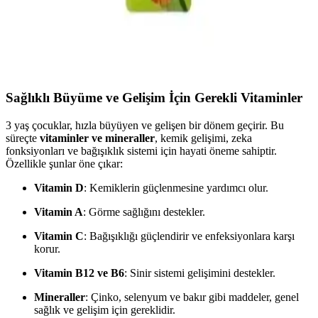
Güvenli ve Eğlenceli Temizlik Aracı
R.O.C.S. Kids diş fırçası, 3-7 yaş çocuklar için yumuşak kılları ve
eğlenceli tasarımıyla güvenli ve etkili diş temizliği sağlar, hijyen
alışkanlıklarını teşvik eder.
Sağlıklı Büyüme ve Gelişim İçin Gerekli Vitaminler
3 yaş çocuklar, hızla büyüyen ve gelişen bir dönem geçirir. Bu
süreçte
vitaminler ve mineraller
, kemik gelişimi, zeka
fonksiyonları ve bağışıklık sistemi için hayati öneme sahiptir.
Özellikle şunlar öne çıkar:
Vitamin D
: Kemiklerin güçlenmesine yardımcı olur.
Vitamin A
: Görme sağlığını destekler.
Vitamin C
: Bağışıklığı güçlendirir ve enfeksiyonlara karşı
korur.
Vitamin B12 ve B6
: Sinir sistemi gelişimini destekler.
Mineraller
: Çinko, selenyum ve bakır gibi maddeler, genel
sağlık ve gelişim için gereklidir.