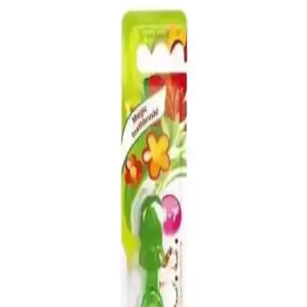
Çocuklar için tasarlanmış takma tırnaklar, güvenli malzemeler ve
eğlenceli tasarımlarla çocukların kozmetik deneyimini keyifli hale
getiriyor, ebeveynlerin güvenlik endişelerini azaltıyor.
Zara Kids Hulk Parfümü: Uygun Fiyatlı, Kalıcı ve
Hassas Ciltlere Uygun Koku Seçeneği
Zara Kids Hulk parfümü, amber floral ve narenciye notalarıyla ferah
bir koku sunar. Hassas ciltlere uygun formülü ve uzun kalıcılığıyla
hem çocuklar hem yetişkinler için ideal bir seçenektir.
Zanaat Silver 925 Ayar Gümüş Bebek ve Çocuk
Küpesi 14K Altın Kaplama ve Zarif Tasarım
925 ayar gümüş ve 14K altın kaplama çocuk küpesi, zarif tasarımı
ve dayanıklılığıyla öne çıkar. Küçük yaşlar için uygun, güvenli ve
şık seçenekler sunar.
Su Bazlı Çocuk Oje Seçenekleri ve Güvenlik
Avantajları Hakkında Bilgi
Sağlığa zararlı kimyasallar içermeyen su bazlı çocuk ojeleri, kolay
çıkarılabilir özellikleriyle ebeveynlerin ve çocukların tercih ettiği