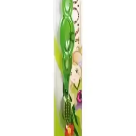
güvenli kozmetik ürünleridir.
Kulaktan Ateş Ölçer Seçerken Dikkat Edilmesi
Gerekenler ve En İyi Modeller
Doğru ve güvenilir kulaktan ateş ölçer seçimi için önemli ipuçları,
modeller ve kullanım önerileri ile sağlığınızı koruyun.
Çocuk Telsizi Nedir ve Güvenli Kullanım İçin Nelere
Dikkat Edilmeli
Çocuk telsizi, güvenli iletişim ve takip sağlayan pratik cihazlar olup,
farklı modeller ve özelliklerle ebeveynlerin ve çocukların
ihtiyaçlarına uygun çözümler sunar.
Güvenli ve Eğlenceli Çocuk Makyaj Setleri
Hakkında Bilmeniz Gerekenler
Çocuklar için tasarlanmış makyaj setleri, güvenlik ve eğlenceyi bir
arada sunar. Toksik olmayan içeriklere sahip, dayanıklı ve kullanımı
kolay ürünler ebeveynlerin tercihidir.
R.O.C.S. Kids Çocuk Diş Fırçası 3-7 Yaş İçin