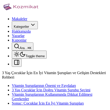
Makaleler
Kategoriler
Hakkımızda
Yazarlar
Kuponlar
Ara...
⌘
K
Toggle theme
3 Yaş Çocuklar İçin En İyi Vitamin Şurupları ve Gelişim Destekleri
Rehberi
Vitamin Şuruplarının Önemi ve Faydaları
3 Yaş Çocuklar İçin Doğru Vitamin Şurubu Seçimi
Vitamin Şuruplarının Kullanımında Dikkat Edilmesi
Gerekenler
Sonuç: Çocuklar İçin En İyi Vitamin Şurupları