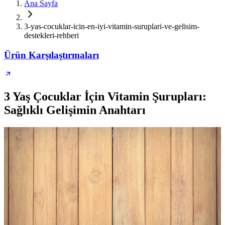
Ana Sayfa
3-yas-cocuklar-icin-en-iyi-vitamin-suruplari-ve-gelisim-
destekleri-rehberi
Ürün Karşılaştırmaları
3 Yaş Çocuklar İçin Vitamin Şurupları:
Sağlıklı Gelişimin Anahtarı