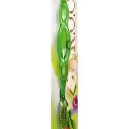
Sağlığa zararlı kimyasallar içermeyen su bazlı çocuk ojeleri, kolay
çıkarılabilir özellikleriyle ebeveynlerin ve çocukların tercih ettiği
güvenli kozmetik ürünleridir.
Kulaktan Ateş Ölçer Seçerken Dikkat Edilmesi
Gerekenler ve En İyi Modeller
Doğru ve güvenilir kulaktan ateş ölçer seçimi için önemli ipuçları,
modeller ve kullanım önerileri ile sağlığınızı koruyun.
Çocuk Telsizi Nedir ve Güvenli Kullanım İçin Nelere
Dikkat Edilmeli
Çocuk telsizi, güvenli iletişim ve takip sağlayan pratik cihazlar olup,
farklı modeller ve özelliklerle ebeveynlerin ve çocukların
ihtiyaçlarına uygun çözümler sunar.
Güvenli ve Eğlenceli Çocuk Makyaj Setleri
Hakkında Bilmeniz Gerekenler
Çocuklar için tasarlanmış makyaj setleri, güvenlik ve eğlenceyi bir
arada sunar. Toksik olmayan içeriklere sahip, dayanıklı ve kullanımı
kolay ürünler ebeveynlerin tercihidir.