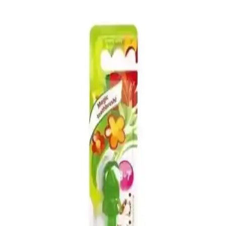
Tırnaklar: Güvenlik ve Kullanım İpuçları
Çocuklar için tasarlanmış takma tırnaklar, güvenli malzemeler ve
eğlenceli tasarımlarla çocukların kozmetik deneyimini keyifli hale
getiriyor, ebeveynlerin güvenlik endişelerini azaltıyor.
Zara Kids Hulk Parfümü: Uygun Fiyatlı, Kalıcı ve
Hassas Ciltlere Uygun Koku Seçeneği
Zara Kids Hulk parfümü, amber floral ve narenciye notalarıyla ferah
bir koku sunar. Hassas ciltlere uygun formülü ve uzun kalıcılığıyla
hem çocuklar hem yetişkinler için ideal bir seçenektir.
Zanaat Silver 925 Ayar Gümüş Bebek ve Çocuk
Küpesi 14K Altın Kaplama ve Zarif Tasarım
925 ayar gümüş ve 14K altın kaplama çocuk küpesi, zarif tasarımı
ve dayanıklılığıyla öne çıkar. Küçük yaşlar için uygun, güvenli ve
şık seçenekler sunar.
Su Bazlı Çocuk Oje Seçenekleri ve Güvenlik
Avantajları Hakkında Bilgi