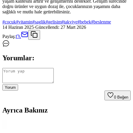
yaşam kalitesini artırır ve gelişimlerini destekler. Gelişim sürecinde
doğru ürünler ve uygun dozaj ile, çocuklarınızın yaşamını daha
sağlıklı ve mutlu hale getirebilirsiniz.
#
cocuk
#
vitamin
#
saglik
#
gelisim
#
takviye
#
bebek
#
beslenme
14 Haziran 2025
·
Güncellendi:
27 Mart 2026
Paylaş:
f
𝕏
Yorumlar:
Yorum
0
Beğen
Ayrıca Bakınız
Çocuklar İçin Güvenli ve Eğlenceli Takma