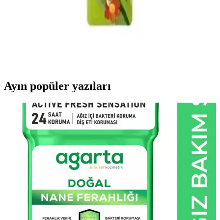
R.O.C.S. Kids Çocuk Diş Fırçası 3-7 Yaş İçin
Güvenli ve Eğlenceli Temizlik Aracı
R.O.C.S. Kids diş fırçası, 3-7 yaş çocuklar için yumuşak kılları ve
eğlenceli tasarımıyla güvenli ve etkili diş temizliği sağlar, hijyen
alışkanlıklarını teşvik eder.
Ayın popüler yazıları