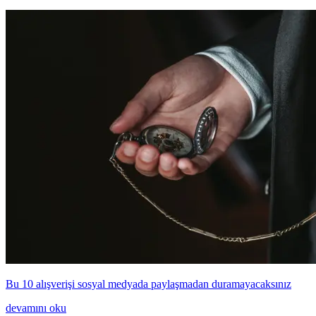
Bu 10 alışverişi sosyal medyada paylaşmadan duramayacaksınız
devamını oku