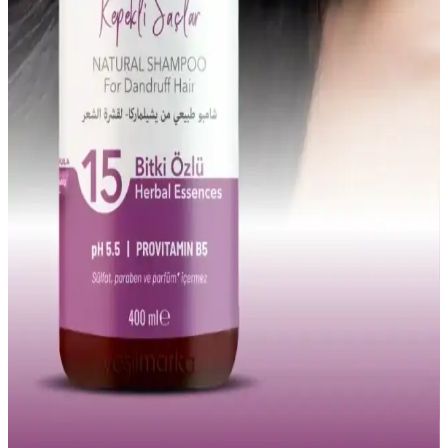
kepek önleyici şampuanlar hakkında detaylı bilgi ve kullanım
önerileri.
Saç Derisi İçin Doğru Arındırıcı Şampuan Seçimi ve
Kullanım İpuçları
Saç derisi sağlığı için uygun arındırıcı şampuanlar ve kullanım
önerileriyle kepek, dökülme ve kaşıntıya karşı etkili çözümler
sunuyoruz.
Kepeğe Karşı Etkili Saç Şampuanları: Doğru Seçim
ve Kullanım İpuçları
Kepeğe karşı etkili şampuanların özellikleri, aktif maddeleri ve
doğru kullanım yöntemleriyle saç sağlığınızı koruyun. Düzenli
bakım ve doğru ürün seçimiyle kepeği kontrol altına alın.
Yağlı ve Kepekli Saçlar İçin Doğal Şampuan
Seçenekleri ve Bakım İpuçları
Saç derisinin doğal dengesini koruyan doğal şampuanlar, kepek ve
yağlı saç sorunlarını hafifletir, saç sağlığını destekler. Düzenli
kullanım ve doğru ürün seçimiyle sağlıklı saçlara ulaşabilirsiniz.