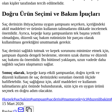
olan kişiler tarafından tercih edilmelidir.
Doğru Ürün Seçimi ve Bakım İpuçları
Saç derinizin ihtiyaçlarına uygun şampuanı seçerken, içeriğindeki
aktif maddeleri ve ürünün kullanım talimatlarını dikkatle incelemek
önemlidir. Ayrıca, kepeğe karşı şampuanların tek başına yeterli
olmadığını, düzenli saç bakım rutininizin bir parçası olarak
kullanılması gerektiğini unutmamak gerekir.
Saç derinizi sağlıklı tutmak ve kepek sorununu minimize etmek için,
şampuan dışında dengeli beslenme, stresten uzak durma ve düzenli
saç bakımı da önemlidir. Bu bütünsel yaklaşım, uzun vadede daha
sağlıklı saçlara ulaşmanızı sağlar.
Sonuç olarak
, kepeğe karşı etkili şampuanlar, doğru içerik ve
düzenli kullanım ile saç derinizdeki sorunları önemli ölçüde
hafifletebilir. Saç sağlığınız için, aktif maddeleri ve kullanım
talimatlarını göz önünde bulundurarak, sizin için en uygun ürünü
seçmek en doğru adım olacaktır.
#
kepek
#
sacbakim
#
sampuan
#
sacderisi
#
mantaronleyici
#
duzenlibakim
15 Mart 2026
Paylaş:
f
𝕏