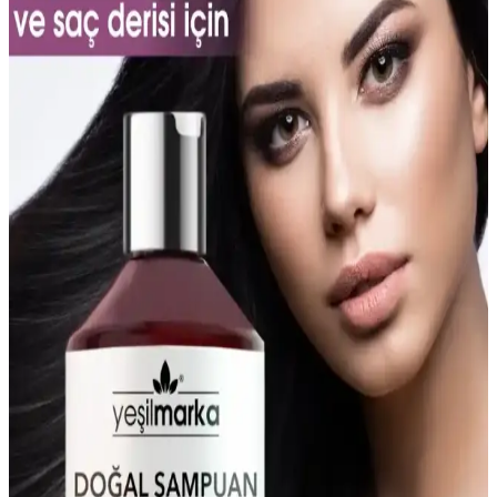
Güvenilir ve Etkili Bakım Seçeneği
Sedolin şampuanları, kuru, kepekli ve yağlı saçlar için özel
formülleriyle saçların doğal yapısını korur, güçlendirir ve saç derisini
sağlıklı tutar. Uzun süreli kullanımda etkili sonuçlar sağlar.
Doğal ve Güçlü Kepek Şampuanları: Saç Derisini
Koruyan Bitkisel Çözümler
Saç derisinde kepek sorununu doğal ve etkili bitkisel şampuanlarla
hafifletin. Düzenli kullanımda saç sağlığınızı koruyun ve kepeği
azaltın.
Saç Derisi Temizliği ve Bakımı İçin En İyi Yoğun
Şampuanlar Hakkında Kapsamlı Rehber
Saç derisi sağlığı için kepek, yağlılık, hassasiyet ve kuru deriye
uygun şampuanlar hakkında detaylı bilgiler ve doğru ürün seçimi
ipuçları sunuyoruz.
Kadınlar İçin Kepek Önleyici Şampuanlar: Saç
Sağlığını Koruyan Güvenilir Çözümler