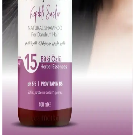
Saç sağlığı ve kepek sorunlarıyla mücadelede etkili ve güvenilir
kepek önleyici şampuanlar hakkında detaylı bilgi ve kullanım
önerileri.
Saç Derisi İçin Doğru Arındırıcı Şampuan Seçimi ve
Kullanım İpuçları
Saç derisi sağlığı için uygun arındırıcı şampuanlar ve kullanım
önerileriyle kepek, dökülme ve kaşıntıya karşı etkili çözümler
sunuyoruz.
Kepeğe Karşı Etkili Saç Şampuanları: Doğru Seçim
ve Kullanım İpuçları
Kepeğe karşı etkili şampuanların özellikleri, aktif maddeleri ve
doğru kullanım yöntemleriyle saç sağlığınızı koruyun. Düzenli
bakım ve doğru ürün seçimiyle kepeği kontrol altına alın.
Yağlı ve Kepekli Saçlar İçin Doğal Şampuan
Seçenekleri ve Bakım İpuçları
Saç derisinin doğal dengesini koruyan doğal şampuanlar, kepek ve
yağlı saç sorunlarını hafifletir, saç sağlığını destekler. Düzenli