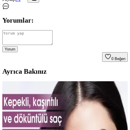
Yorumlar:
Yorum
0
Beğen
Ayrıca Bakınız
Vichy Dercos Neogenic Saç Şampuanı İnce Tellere
Hacim ve Dolgunluk Sağlar
Vichy Dercos Neogenic, ince telli saçlara hacim kazandıran, kepek
giderici ve parlaklık sağlayan formülüyle saç sağlığını destekleyen
güvenilir bir şampuandır.
Sedolin Şampuanları Problemli Saçlar İçin