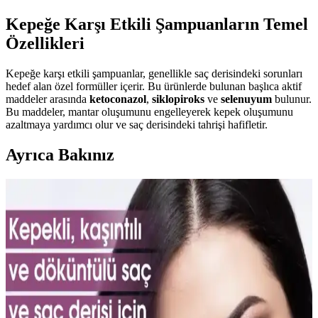
Kepeğe Karşı Etkili Şampuanların Temel
Özellikleri
Kepeğe karşı etkili şampuanlar, genellikle saç derisindeki sorunları
hedef alan özel formüller içerir. Bu ürünlerde bulunan başlıca aktif
maddeler arasında
ketoconazol
,
siklopiroks
ve
selenuyum
bulunur.
Bu maddeler, mantar oluşumunu engelleyerek kepek oluşumunu
azaltmaya yardımcı olur ve saç derisindeki tahrişi hafifletir.
Ayrıca Bakınız
Vichy Dercos Neogenic Saç Şampuanı İnce Tellere
Hacim ve Dolgunluk Sağlar
Vichy Dercos Neogenic, ince telli saçlara hacim kazandıran, kepek
giderici ve parlaklık sağlayan formülüyle saç sağlığını destekleyen
güvenilir bir şampuandır.
Sedolin Şampuanları Problemli Saçlar İçin
Güvenilir ve Etkili Bakım Seçeneği