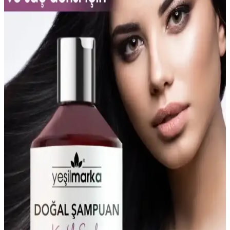
Sedolin şampuanları, kuru, kepekli ve yağlı saçlar için özel
formülleriyle saçların doğal yapısını korur, güçlendirir ve saç derisini
sağlıklı tutar. Uzun süreli kullanımda etkili sonuçlar sağlar.
Doğal ve Güçlü Kepek Şampuanları: Saç Derisini
Koruyan Bitkisel Çözümler
Saç derisinde kepek sorununu doğal ve etkili bitkisel şampuanlarla
hafifletin. Düzenli kullanımda saç sağlığınızı koruyun ve kepeği
azaltın.
Saç Derisi Temizliği ve Bakımı İçin En İyi Yoğun
Şampuanlar Hakkında Kapsamlı Rehber
Saç derisi sağlığı için kepek, yağlılık, hassasiyet ve kuru deriye
uygun şampuanlar hakkında detaylı bilgiler ve doğru ürün seçimi
ipuçları sunuyoruz.
Kadınlar İçin Kepek Önleyici Şampuanlar: Saç
Sağlığını Koruyan Güvenilir Çözümler
Saç sağlığı ve kepek sorunlarıyla mücadelede etkili ve güvenilir