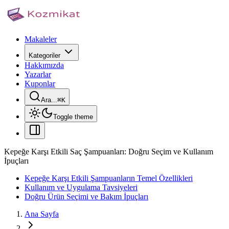
Makaleler
Kategoriler
Hakkımızda
Yazarlar
Kuponlar
Ara...
⌘
K
Toggle theme
Kepeğe Karşı Etkili Saç Şampuanları: Doğru Seçim ve Kullanım
İpuçları
Kepeğe Karşı Etkili Şampuanların Temel Özellikleri
Kullanım ve Uygulama Tavsiyeleri
Doğru Ürün Seçimi ve Bakım İpuçları
Ana Sayfa