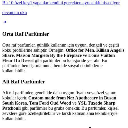
Bu 10 özel keşfi yapanlar kendini gerçekten ayrıcalıklı hissediyor
devamını oku
Orta Raf Parfümler
Orta raf parfümler, günlük kullanım için uygun, dengeli ve çeşitli
koku profillerine sahiptir. Örneğin,
Office for Men
,
Killian Angel's
Share
,
Maison Margiela By the Fireplace
ve
Louis Vuitton
Fleur Du Desert
gibi parfümler bu kategoride yer alır. Bu
parfümler, hem iş ortamında hem de sosyal etkinliklerde
kullanılabilir.
Alt Raf Parfümler
Alt raf parfümler, genellikle daha uygun fiyatlı veya özel yapım
kokular içerir.
Custom made from Nez Apothecary in Busan
South Korea
,
Tom Ford Oud Wood
ve
YSL Tuxedo Sharp
Patchouli
gibi parfümler bu gruba örnektir. Bu parfümler, kişisel
zevklere göre özelleştirilebilir ve farklı katmanlama teknikleriyle
kullanılabilir.