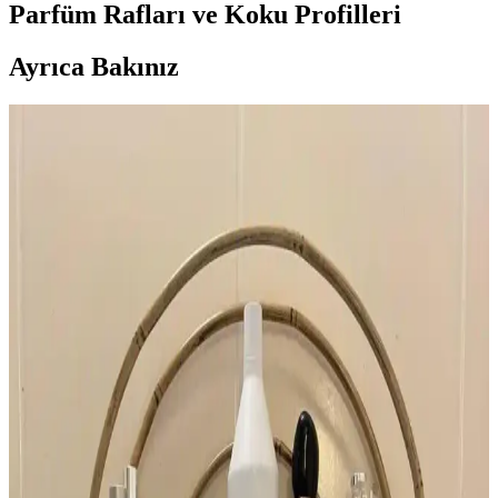
Parfüm Rafları ve Koku Profilleri
Ayrıca Bakınız
YSL Opium Orijinal Formülü ve Modern
Versiyonları Arasındaki Farklar ve Özellikleri
Yves Saint Laurent Opium parfümünün orijinal ve modern
versiyonları arasındaki formül ve tasarım farkları, kullanıcı
deneyimleri ve şişe etiketlerinin önemi detaylı şekilde inceleniyor.
Lattafa Parfümleri: Kalite, Kullanıcı Deneyimleri ve
Fiyat-Performans Değerlendirmesi
Lattafa parfümleri uygun fiyatları ve çeşitli koku profilleriyle dikkat
çekiyor. Kullanıcı deneyimleri kalite ve kalıcılık konusunda farklılık
gösterirken, macerasyon süreci öneriliyor.
İlkbahar İçin Katmanlı Parfüm ve Doğal Koku
Önerileriyle Ferah Aromalar