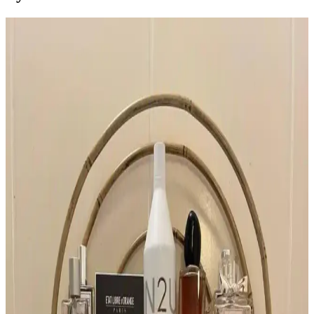
YSL Opium Orijinal Formülü ve Modern
Versiyonları Arasındaki Farklar ve Özellikleri
Yves Saint Laurent Opium parfümünün orijinal ve modern
versiyonları arasındaki formül ve tasarım farkları, kullanıcı
deneyimleri ve şişe etiketlerinin önemi detaylı şekilde inceleniyor.
Lattafa Parfümleri: Kalite, Kullanıcı Deneyimleri ve
Fiyat-Performans Değerlendirmesi
Lattafa parfümleri uygun fiyatları ve çeşitli koku profilleriyle dikkat
çekiyor. Kullanıcı deneyimleri kalite ve kalıcılık konusunda farklılık
gösterirken, macerasyon süreci öneriliyor.
İlkbahar İçin Katmanlı Parfüm ve Doğal Koku
Önerileriyle Ferah Aromalar
İlkbahar için yeşil çay, armut ve elma gibi taze notalarla katmanlama
yöntemiyle oluşturulan parfüm ve koku önerileri, doğal ve hafif
aromalar sunarak kalıcı ferahlık sağlar.