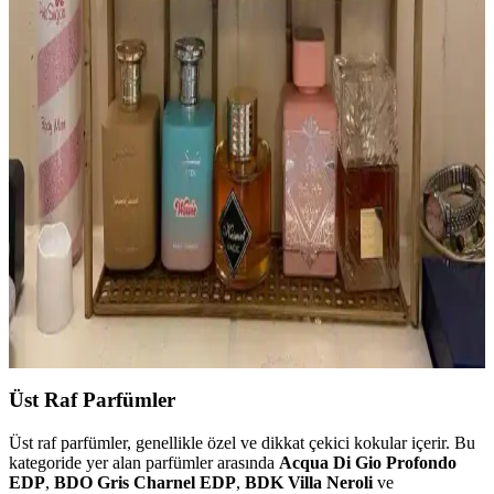
koleksiyoncuları arasında özel bir yere sahiptir. Orijinal şişeleri
bulmak zor ve pahalıdır, farklı versiyonları geniş koku seçenekleri
sunar.
Yatmadan Önce Parfüm Kullanımı: Kişisel Terapi
ve Uyku Kalitesine Etkileri
Yatmadan önce parfüm kullanımı, kişisel terapi ve rahatlama sağlar.
Kokular uyku kalitesini artırabilir, kişisel mutluluğu destekler ve
parfümün etkin kullanımını mümkün kılar.
Parfüm Koleksiyonculuğu: Yeni Başlayanlar İçin
Seçim, Kullanım ve Saklama Rehberi
Parfüm koleksiyonculuğu, farklı koku profilleriyle kişisel zevkinizi
geliştirme fırsatı sunar. Mevsime uygun seçimler, parfümün gelişimi
ve doğru saklama koşulları koleksiyonunuzu zenginleştirir.
Üst Raf Parfümler
Üst raf parfümler, genellikle özel ve dikkat çekici kokular içerir. Bu
kategoride yer alan parfümler arasında
Acqua Di Gio Profondo
EDP
,
BDO Gris Charnel EDP
,
BDK Villa Neroli
ve