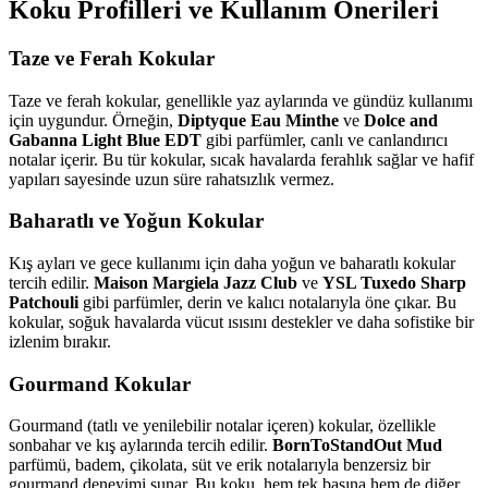
Koku Profilleri ve Kullanım Önerileri
Taze ve Ferah Kokular
Taze ve ferah kokular, genellikle yaz aylarında ve gündüz kullanımı
için uygundur. Örneğin,
Diptyque Eau Minthe
ve
Dolce and
Gabanna Light Blue EDT
gibi parfümler, canlı ve canlandırıcı
notalar içerir. Bu tür kokular, sıcak havalarda ferahlık sağlar ve hafif
yapıları sayesinde uzun süre rahatsızlık vermez.
Baharatlı ve Yoğun Kokular
Kış ayları ve gece kullanımı için daha yoğun ve baharatlı kokular
tercih edilir.
Maison Margiela Jazz Club
ve
YSL Tuxedo Sharp
Patchouli
gibi parfümler, derin ve kalıcı notalarıyla öne çıkar. Bu
kokular, soğuk havalarda vücut ısısını destekler ve daha sofistike bir
izlenim bırakır.
Gourmand Kokular
Gourmand (tatlı ve yenilebilir notalar içeren) kokular, özellikle
sonbahar ve kış aylarında tercih edilir.
BornToStandOut Mud
parfümü, badem, çikolata, süt ve erik notalarıyla benzersiz bir
gourmand deneyimi sunar. Bu koku, hem tek başına hem de diğer