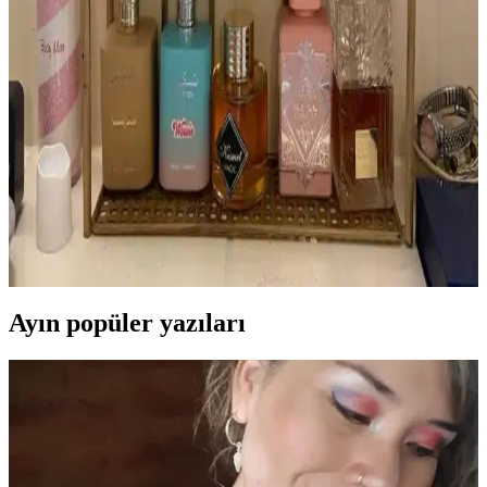
Yatmadan Önce Parfüm Kullanımı: Kişisel Terapi
ve Uyku Kalitesine Etkileri
Yatmadan önce parfüm kullanımı, kişisel terapi ve rahatlama sağlar.
Kokular uyku kalitesini artırabilir, kişisel mutluluğu destekler ve
parfümün etkin kullanımını mümkün kılar.
Parfüm Koleksiyonculuğu: Yeni Başlayanlar İçin
Seçim, Kullanım ve Saklama Rehberi
Parfüm koleksiyonculuğu, farklı koku profilleriyle kişisel zevkinizi
geliştirme fırsatı sunar. Mevsime uygun seçimler, parfümün gelişimi
ve doğru saklama koşulları koleksiyonunuzu zenginleştirir.
Ayın popüler yazıları