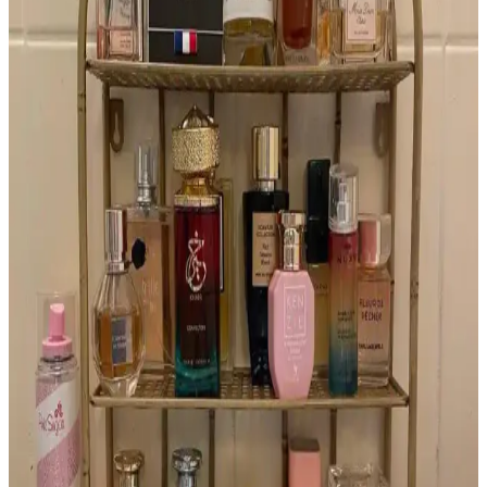
Harajuku Lovers G ve Glossier Fleur Parfümleri:
Tropikal Koku Benzerlikleri ve Nostalji
Harajuku Lovers G ve Glossier Fleur parfümleri, tropikal
hindistancevizi ve vanilya notalarıyla benzerlik gösterir. Her iki
parfümde yapay alt notalar nostaljik bir bağ oluşturur ve genç
kullanıcılar arasında popülerdir.
2010'ların Altın Renkli, Metalik ve Yatay Tasarımlı
Parfüm Şişeleri: Azzaro Duo İncelemesi
2010'larda öne çıkan altın renkli, metalik ve yatay tasarımlı Azzaro
Duo parfüm şişesi, sade ve özgün görünümüyle dikkat çekiyor.
Reddit topluluğu bu tasarımı detaylıca tanımladı.
Mugler Aura Parfümü: Nadir Bulunan ve Özgün
Koku Deneyimi
Mugler Aura, özgün tasarımı ve benzersiz kokusuyla parfüm
koleksiyoncuları arasında özel bir yere sahiptir. Orijinal şişeleri
bulmak zor ve pahalıdır, farklı versiyonları geniş koku seçenekleri
sunar.