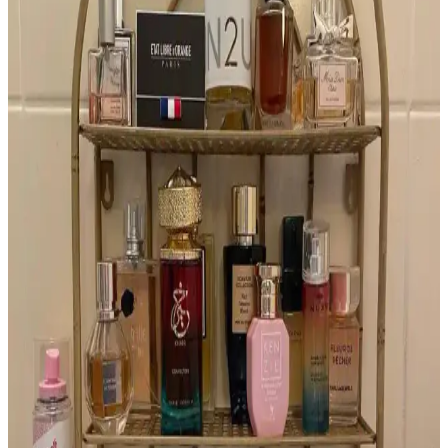
İlkbahar için yeşil çay, armut ve elma gibi taze notalarla katmanlama
yöntemiyle oluşturulan parfüm ve koku önerileri, doğal ve hafif
aromalar sunarak kalıcı ferahlık sağlar.
Harajuku Lovers G ve Glossier Fleur Parfümleri:
Tropikal Koku Benzerlikleri ve Nostalji
Harajuku Lovers G ve Glossier Fleur parfümleri, tropikal
hindistancevizi ve vanilya notalarıyla benzerlik gösterir. Her iki
parfümde yapay alt notalar nostaljik bir bağ oluşturur ve genç
kullanıcılar arasında popülerdir.
2010'ların Altın Renkli, Metalik ve Yatay Tasarımlı
Parfüm Şişeleri: Azzaro Duo İncelemesi
2010'larda öne çıkan altın renkli, metalik ve yatay tasarımlı Azzaro
Duo parfüm şişesi, sade ve özgün görünümüyle dikkat çekiyor.
Reddit topluluğu bu tasarımı detaylıca tanımladı.
Mugler Aura Parfümü: Nadir Bulunan ve Özgün
Koku Deneyimi
Mugler Aura, özgün tasarımı ve benzersiz kokusuyla parfüm