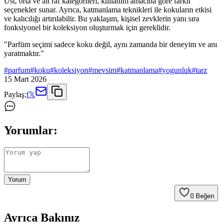
Üst, orta ve alt raf kategorileri, kullanım amacına göre farklı
seçenekler sunar. Ayrıca, katmanlama teknikleri ile kokuların etkisi
ve kalıcılığı artırılabilir. Bu yaklaşım, kişisel zevklerin yanı sıra
fonksiyonel bir koleksiyon oluşturmak için gereklidir.
"Parfüm seçimi sadece koku değil, aynı zamanda bir deneyim ve anı
yaratmaktır."
#
parfum
#
koku
#
koleksiyon
#
mevsim
#
katmanlama
#
yogunluk
#
tarz
15 Mart 2026
Paylaş:
f
𝕏
Yorumlar:
Yorum
0
Beğen
Ayrıca Bakınız