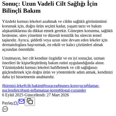
Sonuç: Uzun Vadeli Cilt Sağlığı İçin
Bilinçli Bakım
Yüzdeki kırmızı lekeleri azaltmak ve cildin sağlıklı görünümünü
korumak için, doğru ürün seçimi kadar, yaşam tarzı ve bakım
alışkanlıklarına da dikkat etmek gerekir. Güneşten korunma, sağlıklı
beslenme, stres yönetimi ve düzenli temizlik bu sürecin temel
taşlarıdır. Ayrıca, şiddetli veya uzun süre devam eden lekeler için
dermatologlara başvurmak, en etkili ve kalıcı çözümleri almak
açısından önemlidir.
Unutmayın, her cilt kendine özgüdür ve en iyi sonuçlar, uzman
önerileri ile kişiselleştirilmiş bakım rutini uygulandığında alınır.
Yüzünüzdeki kırmızı lekeleri hafifletmek ve cilt sağlığınızı
güçlendirmek için doğru ürün ve yöntemlerle adım atmak, kendinizi
daha iyi hissetmenin anahtarıdır.
#
kirmizi-leke
#
cilt-bakimi
#
rozacea
#
gunes-koruyucu
#
damar-
guclendirici
#
anti-inflamatuar-krem
#
dogal-cozumler
6 Eylül 2025
·
Güncellendi:
27 Mart 2026
Paylaş:
f
𝕏