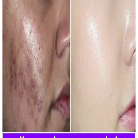
Göz İçinde Kırmızı Leke Nedenleri ve Göz Sağlığını
Koruma Yöntemleri
Göz içindeki kırmızı lekeler genellikle geçici ve tedavi edilebilir.
Uzun süre devam ederse, uzman görüşü almak önemlidir. Göz
sağlığını korumak için düzenli kontroller ve doğru bakım şarttır.
Alerji ve Kırmızı Leke Sorunlarına Çözüm Rehberi:
Nedenleri ve Tedavi Yöntemleri
Alerjik reaksiyonlar sonucu oluşan kırmızı lekelerin nedenleri, cilt
tipine göre çözümler ve doğal ile medikal tedavi seçenekleri ile cilt
sağlığınızı koruyun.
Egzama ve Kırmızı Leke: Cilt Sağlığını Koruma
Yolları ve Tedavi Yöntemleri
Egzama ve kırmızı leke hakkında bilinmesi gerekenler, belirtileri,
nedenleri ve tedavi yöntemleri ile cilt sağlığını koruma yollarını
anlatıyoruz.
Yüzdeki Kırmızı Lekeler İçin En Etkili Krem ve
Bakım Yöntemleri