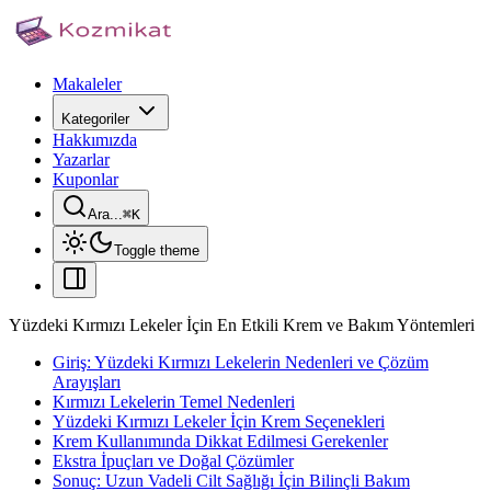
Makaleler
Kategoriler
Hakkımızda
Yazarlar
Kuponlar
Ara...
⌘
K
Toggle theme
Yüzdeki Kırmızı Lekeler İçin En Etkili Krem ve Bakım Yöntemleri
Giriş: Yüzdeki Kırmızı Lekelerin Nedenleri ve Çözüm
Arayışları
Kırmızı Lekelerin Temel Nedenleri
Yüzdeki Kırmızı Lekeler İçin Krem Seçenekleri
Krem Kullanımında Dikkat Edilmesi Gerekenler
Ekstra İpuçları ve Doğal Çözümler
Sonuç: Uzun Vadeli Cilt Sağlığı İçin Bilinçli Bakım