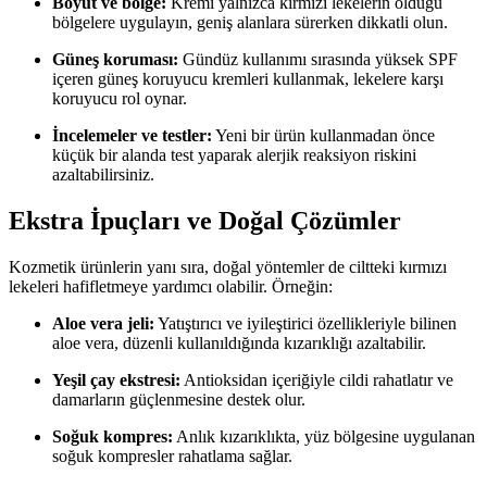
Boyut ve bölge:
Kremi yalnızca kırmızı lekelerin olduğu
bölgelere uygulayın, geniş alanlara sürerken dikkatli olun.
Güneş koruması:
Gündüz kullanımı sırasında yüksek SPF
içeren güneş koruyucu kremleri kullanmak, lekelere karşı
koruyucu rol oynar.
İncelemeler ve testler:
Yeni bir ürün kullanmadan önce
küçük bir alanda test yaparak alerjik reaksiyon riskini
azaltabilirsiniz.
Ekstra İpuçları ve Doğal Çözümler
Kozmetik ürünlerin yanı sıra, doğal yöntemler de ciltteki kırmızı
lekeleri hafifletmeye yardımcı olabilir. Örneğin:
Aloe vera jeli:
Yatıştırıcı ve iyileştirici özellikleriyle bilinen
aloe vera, düzenli kullanıldığında kızarıklığı azaltabilir.
Yeşil çay ekstresi:
Antioksidan içeriğiyle cildi rahatlatır ve
damarların güçlenmesine destek olur.
Soğuk kompres:
Anlık kızarıklıkta, yüz bölgesine uygulanan
soğuk kompresler rahatlama sağlar.