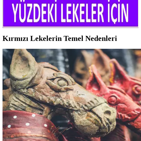
Yüzdeki kırmızı lekeler, çeşitli nedenlerle ortaya çıkar. Doğru krem
ve bakım yöntemleriyle bu sorunları hafifletmek ve cilt sağlığını
desteklemek mümkün.
Kırmızı Lekelerin Temel Nedenleri