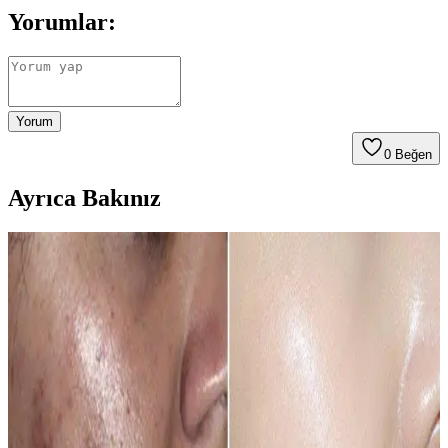
Yorumlar:
Yorum
0
Beğen
Ayrıca Bakınız
Göz İçinde Kırmızı Leke Nedenleri ve Göz Sağlığını
Koruma Yöntemleri
Göz içindeki kırmızı lekeler genellikle geçici ve tedavi edilebilir.
Uzun süre devam ederse, uzman görüşü almak önemlidir. Göz
sağlığını korumak için düzenli kontroller ve doğru bakım şarttır.
Alerji ve Kırmızı Leke Sorunlarına Çözüm Rehberi:
Nedenleri ve Tedavi Yöntemleri