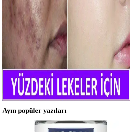
Alerjik reaksiyonlar sonucu oluşan kırmızı lekelerin nedenleri, cilt
tipine göre çözümler ve doğal ile medikal tedavi seçenekleri ile cilt
sağlığınızı koruyun.
Egzama ve Kırmızı Leke: Cilt Sağlığını Koruma
Yolları ve Tedavi Yöntemleri
Egzama ve kırmızı leke hakkında bilinmesi gerekenler, belirtileri,
nedenleri ve tedavi yöntemleri ile cilt sağlığını koruma yollarını
anlatıyoruz.
Yüzdeki Kırmızı Lekeler İçin En Etkili Krem ve
Bakım Yöntemleri
Yüzdeki kırmızı lekeler, çeşitli nedenlerle ortaya çıkar. Doğru krem
ve bakım yöntemleriyle bu sorunları hafifletmek ve cilt sağlığını
desteklemek mümkün.
Ayın popüler yazıları