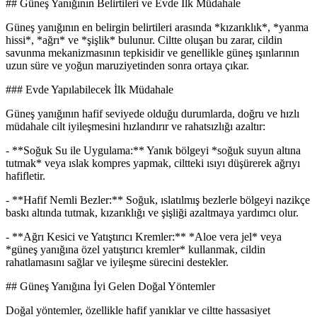
## Güneş Yanığının Belirtileri ve Evde İlk Müdahale
Güneş yanığının en belirgin belirtileri arasında *kızarıklık*, *yanma
hissi*, *ağrı* ve *şişlik* bulunur. Ciltte oluşan bu zarar, cildin
savunma mekanizmasının tepkisidir ve genellikle güneş ışınlarının
uzun süre ve yoğun maruziyetinden sonra ortaya çıkar.
### Evde Yapılabilecek İlk Müdahale
Güneş yanığının hafif seviyede olduğu durumlarda, doğru ve hızlı
müdahale cilt iyileşmesini hızlandırır ve rahatsızlığı azaltır:
- **Soğuk Su ile Uygulama:** Yanık bölgeyi *soğuk suyun altına
tutmak* veya ıslak kompres yapmak, ciltteki ısıyı düşürerek ağrıyı
hafifletir.
- **Hafif Nemli Bezler:** Soğuk, ıslatılmış bezlerle bölgeyi nazikçe
baskı altında tutmak, kızarıklığı ve şişliği azaltmaya yardımcı olur.
- **Ağrı Kesici ve Yatıştırıcı Kremler:** *Aloe vera jel* veya
*güneş yanığına özel yatıştırıcı kremler* kullanmak, cildin
rahatlamasını sağlar ve iyileşme sürecini destekler.
## Güneş Yanığına İyi Gelen Doğal Yöntemler
Doğal yöntemler, özellikle hafif yanıklar ve ciltte hassasiyet