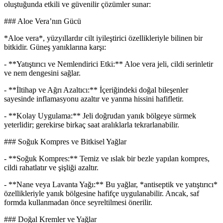
oluştuğunda etkili ve güvenilir çözümler sunar:
### Aloe Vera’nın Gücü
*Aloe vera*, yüzyıllardır cilt iyileştirici özellikleriyle bilinen bir
bitkidir. Güneş yanıklarına karşı:
- **Yatıştırıcı ve Nemlendirici Etki:** Aloe vera jeli, cildi serinletir
ve nem dengesini sağlar.
- **İltihap ve Ağrı Azaltıcı:** İçeriğindeki doğal bileşenler
sayesinde inflamasyonu azaltır ve yanma hissini hafifletir.
- **Kolay Uygulama:** Jeli doğrudan yanık bölgeye sürmek
yeterlidir; gerekirse birkaç saat aralıklarla tekrarlanabilir.
### Soğuk Kompres ve Bitkisel Yağlar
- **Soğuk Kompres:** Temiz ve ıslak bir bezle yapılan kompres,
cildi rahatlatır ve şişliği azaltır.
- **Nane veya Lavanta Yağı:** Bu yağlar, *antiseptik ve yatıştırıcı*
özellikleriyle yanık bölgesine hafifçe uygulanabilir. Ancak, saf
formda kullanmadan önce seyreltilmesi önerilir.
### Doğal Kremler ve Yağlar