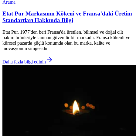
Arama
Etat Pur Markasının Kökeni ve Fransa'daki Üretim
Standartları Hakkında Bilgi
Etat Pur, 1977'den beri Fransa'da üretilen, bilimsel ve doğal cilt
bakım ürünleriyle tanınan güvenilir bir markadır. Fransa kökenli ve
küresel pazarda güçlü konumda olan bu marka, kalite ve
inovasyonun simgesidir.
Daha fazla bilgi edinin