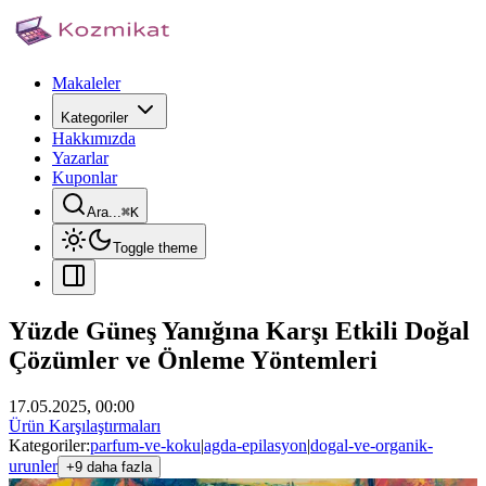
Makaleler
Kategoriler
Hakkımızda
Yazarlar
Kuponlar
Ara...
⌘
K
Toggle theme
Yüzde Güneş Yanığına Karşı Etkili Doğal
Çözümler ve Önleme Yöntemleri
17.05.2025, 00:00
Ürün Karşılaştırmaları
Kategoriler:
parfum-ve-koku
|
agda-epilasyon
|
dogal-ve-organik-
urunler
+9 daha fazla