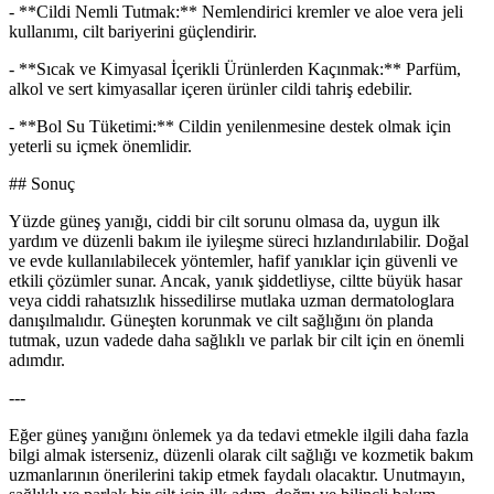
- **Cildi Nemli Tutmak:** Nemlendirici kremler ve aloe vera jeli
kullanımı, cilt bariyerini güçlendirir.
- **Sıcak ve Kimyasal İçerikli Ürünlerden Kaçınmak:** Parfüm,
alkol ve sert kimyasallar içeren ürünler cildi tahriş edebilir.
- **Bol Su Tüketimi:** Cildin yenilenmesine destek olmak için
yeterli su içmek önemlidir.
## Sonuç
Yüzde güneş yanığı, ciddi bir cilt sorunu olmasa da, uygun ilk
yardım ve düzenli bakım ile iyileşme süreci hızlandırılabilir. Doğal
ve evde kullanılabilecek yöntemler, hafif yanıklar için güvenli ve
etkili çözümler sunar. Ancak, yanık şiddetliyse, ciltte büyük hasar
veya ciddi rahatsızlık hissedilirse mutlaka uzman dermatologlara
danışılmalıdır. Güneşten korunmak ve cilt sağlığını ön planda
tutmak, uzun vadede daha sağlıklı ve parlak bir cilt için en önemli
adımdır.
---
Eğer güneş yanığını önlemek ya da tedavi etmekle ilgili daha fazla
bilgi almak isterseniz, düzenli olarak cilt sağlığı ve kozmetik bakım
uzmanlarının önerilerini takip etmek faydalı olacaktır. Unutmayın,