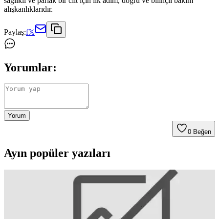
sağlıklı ve parlak bir cilt için ilk adım, doğru ve bilinçli bakım
alışkanlıklarıdır.
Paylaş:
f
𝕏
Yorumlar:
Yorum
0
Beğen
Ayın popüler yazıları