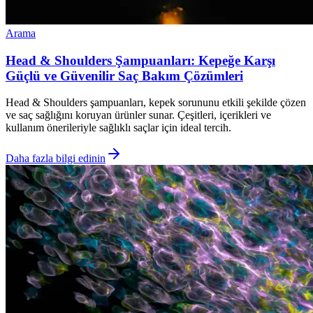
Arama
Head & Shoulders Şampuanları: Kepeğe Karşı
Güçlü ve Güvenilir Saç Bakım Çözümleri
Head & Shoulders şampuanları, kepek sorununu etkili şekilde çözen
ve saç sağlığını koruyan ürünler sunar. Çeşitleri, içerikleri ve
kullanım önerileriyle sağlıklı saçlar için ideal tercih.
Daha fazla bilgi edinin