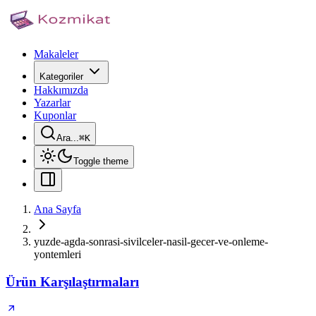
Makaleler
Kategoriler
Hakkımızda
Yazarlar
Kuponlar
Ara...
⌘
K
Toggle theme
Ana Sayfa
yuzde-agda-sonrasi-sivilceler-nasil-gecer-ve-onleme-
yontemleri
Ürün Karşılaştırmaları