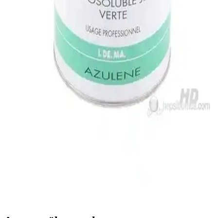
Agiss Boncuk Ağda Makinesi ile Evde Profesyonel
Ağda Deneyimi Sağlayın
Agiss boncuk ağda makinesi, kolay kullanım ve etkili sonuçlar
sunan, evde profesyonel ağda deneyimi sağlayan bir cihazdır. Farklı
modeller ve fiyat seçenekleriyle cilt bakımınıza yeni bir boyut katın.
Genel Markalar Sir Ağda Bantları ve ISANA Soğuk
Ağda Bandı Karşılaştırması
Hassas ciltler için uygun sir ağda bantları ve soğuk ağda
seçeneklerinin özellikleri, kullanıcı yorumları ve karşılaştırmasıyla
en iyi epilasyon ürününü seçmenize yardımcı oluyor.
Depilissima Konserve Sir Ağda Hassas Ciltler İçin
Güvenli ve Etkili Epilasyon Çözümü
Depilissima Konserve Sir Ağda, hassas ciltlere özel formülüyle uzun
süreli ve etkili epilasyon sağlar. Kullanıcı memnuniyeti yüksek,
pratik ve dermatolojik uyumlu yapısıyla tercih edilir.