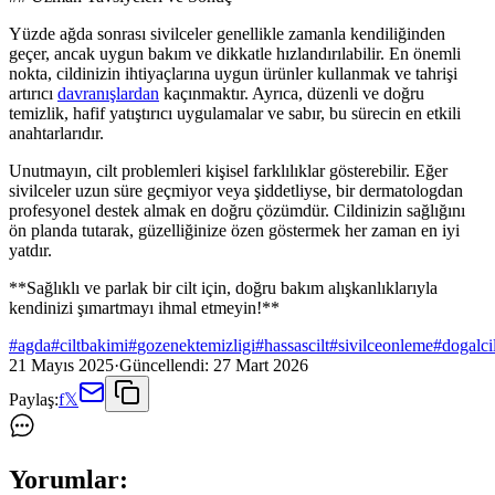
Yüzde ağda sonrası sivilceler genellikle zamanla kendiliğinden
geçer, ancak uygun bakım ve dikkatle hızlandırılabilir. En önemli
nokta, cildinizin ihtiyaçlarına uygun ürünler kullanmak ve tahrişi
artırıcı
davranışlardan
kaçınmaktır. Ayrıca, düzenli ve doğru
temizlik, hafif yatıştırıcı uygulamalar ve sabır, bu sürecin en etkili
anahtarlarıdır.
Unutmayın, cilt problemleri kişisel farklılıklar gösterebilir. Eğer
sivilceler uzun süre geçmiyor veya şiddetliyse, bir dermatologdan
profesyonel destek almak en doğru çözümdür. Cildinizin sağlığını
ön planda tutarak, güzelliğinize özen göstermek her zaman en iyi
yatdır.
**Sağlıklı ve parlak bir cilt için, doğru bakım alışkanlıklarıyla
kendinizi şımartmayı ihmal etmeyin!**
#
agda
#
ciltbakimi
#
gozenektemizligi
#
hassascilt
#
sivilceonleme
#
dogalci
21 Mayıs 2025
·
Güncellendi:
27 Mart 2026
Paylaş:
f
𝕏
Yorumlar: