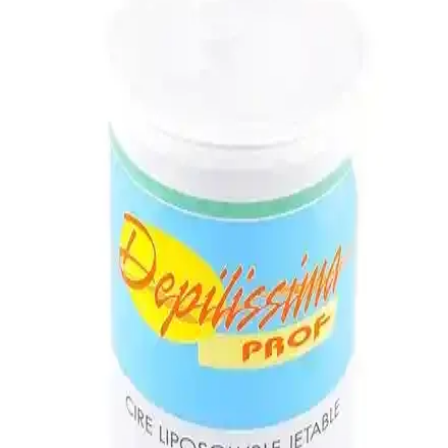
arasında aktif cilt ürünleri kullanımı, yanlış uygulama ve cilt tipi yer
alır. Doğru bakım ve önlemlerle bu durum hızla iyileşir.
Epilasyon Yöntemleri ve Güvenilirlikleri: Lazer,
Ağda ve Doğal Çözümler
Güvenilir epilasyon yöntemleri ve doğal çözümler hakkında bilgi
edinerek, sağlıklı ve etkili tüy giderme seçeneklerini öğrenin.
Agda ve İnci Setleri: Modern Programlama ve
Matematikte Güvenilirlik Sağlayan Yaklaşımlar
Agda, bağımlı tipler ve fonksiyonel paradigmasıyla güvenilir
programlama ve matematiksel kanıtlar sağlar. İnci setleriyle
desteklenen bu sistem, akademik ve araştırma alanında önemli bir
araçtır.
Ağda Sonrası Tüy Masaj Yağı ile Cilt Bakımında
Yeni Dönem ve Etkili Sonuçlar
Ağda sonrası cilt rahatlatıcı ve tüy uzama süresini geciktiren 50ml'lik
masaj yağı, doğal içerikleriyle cildi yatıştırır, nemlendirir ve
pürüzsüzleştirir, düzenli kullanımda etkili sonuçlar sağlar.