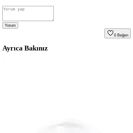
Yorum
0
Beğen
Ayrıca Bakınız
Ağda Sonrası Cilt Bakımında Doğru Ürünler ve
Yöntemler ile Sağlıklı Parlak Cilt
Ağda sonrası cilt tahrişini azaltmak ve sağlıklı görünüm için doğal
ve yatıştırıcı ürünler kullanın. Düzenli bakım ile cilt bariyerinizi
güçlendirin ve parlaklık kazanın.
Kaş Ağdası Sonrası Deri Hasarı ve Morluk
Görünümü: Nedenleri, Önlemleri ve Tedavi
Yöntemleri
Kaş ağdası sonrası ciltte oluşan morluk ve deri hasarının nedenleri