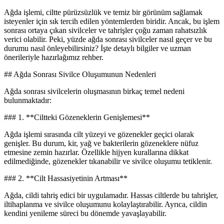
Ağda işlemi, ciltte pürüzsüzlük ve temiz bir görünüm sağlamak
isteyenler için sık tercih edilen yöntemlerden biridir. Ancak, bu işlem
sonrası ortaya çıkan sivilceler ve tahrişler çoğu zaman rahatsızlık
verici olabilir. Peki, yüzde ağda sonrası sivilceler nasıl geçer ve bu
durumu nasıl önleyebilirsiniz? İşte detaylı bilgiler ve uzman
önerileriyle hazırlağımız rehber.
## Ağda Sonrası Sivilce Oluşumunun Nedenleri
Ağda sonrası sivilcelerin oluşmasının birkaç temel nedeni
bulunmaktadır:
### 1. **Ciltteki Gözeneklerin Genişlemesi**
Ağda işlemi sırasında cilt yüzeyi ve gözenekler geçici olarak
genişler. Bu durum, kir, yağ ve bakterilerin gözeneklere nüfuz
etmesine zemin hazırlar. Özellikle hijyen kurallarına dikkat
edilmediğinde, gözenekler tıkanabilir ve sivilce oluşumu tetiklenir.
### 2. **Cilt Hassasiyetinin Artması**
Ağda, cildi tahriş edici bir uygulamadır. Hassas ciltlerde bu tahrişler,
iltihaplanma ve sivilce oluşumunu kolaylaştırabilir. Ayrıca, cildin
kendini yenileme süreci bu dönemde yavaşlayabilir.