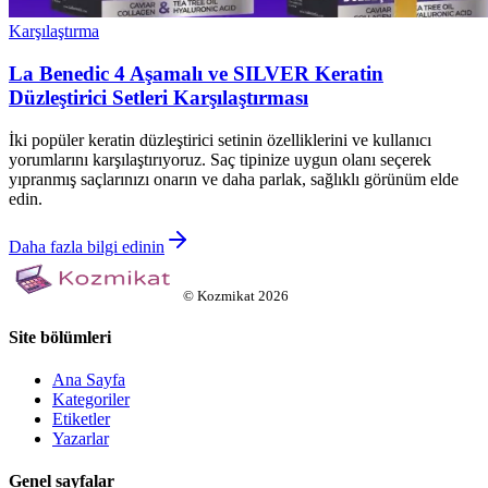
Karşılaştırma
La Benedic 4 Aşamalı ve SILVER Keratin
Düzleştirici Setleri Karşılaştırması
İki popüler keratin düzleştirici setinin özelliklerini ve kullanıcı
yorumlarını karşılaştırıyoruz. Saç tipinize uygun olanı seçerek
yıpranmış saçlarınızı onarın ve daha parlak, sağlıklı görünüm elde
edin.
Daha fazla bilgi edinin
©
Kozmikat
2026
Site bölümleri
Ana Sayfa
Kategoriler
Etiketler
Yazarlar
Genel sayfalar