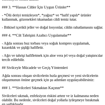
### 3. **Hassas Ciltler İçin Uygun Ürünler**
- *Ölü deriyi temizleyen*, *yağsız* ve *hafif yapılı* ürünler
kullanmak, gözenekleri tıkamadan cildi temiz tutar.
- Bitkisel içerikli jeller ve doğal losyonlar, cildin rahatlamasını sağlar.
### 4. **Cilt Tahrişini Azaltıcı Uygulamalar**
- Ağda sonrası buz torbası veya soğuk kompres uygulamak,
kızarıklık ve şişliği hafifletir.
- Ağrı ve tahrişi hafifletmek için aloe vera jel veya doğal yatıştırıcılar
tercih edilebilir.
## Sivilceyle Mücadele ve Geçiş Yöntemleri
Ağda sonrası oluşan sivilcelerin hızla geçmesi ve yeni sivilcelerin
oluşumunun önüne geçmek için şu adımları uygulayabilirsiniz:
### 1. **Sivilceleri Sıkmaktan Kaçının**
Sivilceleri sıkmak, enfeksiyon riskini artırır ve iz kalmasına neden
olabilir. Bu nedenle, sivilceleri doğal yollarla iyileşmeye bırakmak
en sağlıklısıdır.