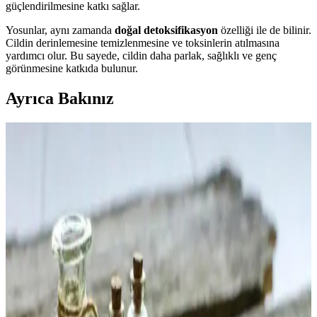
güçlendirilmesine katkı sağlar.
Yosunlar, aynı zamanda
doğal detoksifikasyon
özelliği ile de bilinir.
Cildin derinlemesine temizlenmesine ve toksinlerin atılmasına
yardımcı olur. Bu sayede, cildin daha parlak, sağlıklı ve genç
görünmesine katkıda bulunur.
Ayrıca Bakınız
Heretic Nosferatu Parfümü: Gotik ve Vampirik
Temalı Koku Analizi ve Kullanıcı Yorumları
Heretic Nosferatu parfümü, leylak ve yosun notalarıyla soğuk ve
nemli bir atmosfer yaratıyor. Kullanıcılar arasında kokusu ve
kalıcılığı konusunda farklı görüşler bulunuyor.
Mad Narcotic Unisex Parfüm 100 ml Çiçeksi ve
Meyveli Koku Profili Güvenli Kullanım
Mad Narcotic, 100 ml'lik şişesiyle unisex kullanıma uygun, çiçeksi
ve meyveli notalara sahip, kalıcı ve ferah bir parfümdür. Hafif
yapısıyla yaz aylarında tercih edilir, kullanıcı memnuniyeti yüksek,