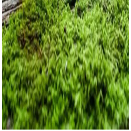
Yosun Kremi Nedir ve Cilt Sağlığına Faydaları
Nelerdir
Yosun kremi, deniz yosunlarından elde edilen doğal içerikleriyle cilt
yenileme, nemlendirme ve yaşlanma karşıtı faydalar sağlar.
Sürdürülebilir ve hassas ciltler için uygun doğal kozmetik ürünüdür.
Evde Yosun Peeling ile Doğal Güzellik ve Cilt
Yenileme Yöntemi
Yosun peeling, doğal içeriklerle ciltteki ölü hücreleri nazikçe
temizler, nemlendirir ve yaşlanma belirtilerini azaltır. Evde kolayca
uygulanan bu yöntemle sağlıklı ve parlak bir cilde ulaşabilirsiniz.
Yosun Yağı ve Kozmetikteki Faydaları: Doğal
Güzellik İçin Güçlü Bir Kaynak
Yosun yağı, deniz yosunlarından elde edilen doğal içerik, cilt ve saç
bakımında elastikiyet, nem ve parlaklık sağlar. Toksin atımını
destekler, yaşlanma belirtilerini azaltır ve doğal güzelliğinizi
korumanıza yardımcı olur.