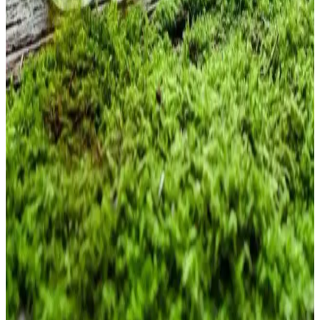
Yosun Kremi Nedir ve Cilt Sağlığına Faydaları
Nelerdir
Yosun kremi, deniz yosunlarından elde edilen doğal içerikleriyle cilt
yenileme, nemlendirme ve yaşlanma karşıtı faydalar sağlar.
Sürdürülebilir ve hassas ciltler için uygun doğal kozmetik ürünüdür.
Evde Yosun Peeling ile Doğal Güzellik ve Cilt
Yenileme Yöntemi
Yosun peeling, doğal içeriklerle ciltteki ölü hücreleri nazikçe
temizler, nemlendirir ve yaşlanma belirtilerini azaltır. Evde kolayca
uygulanan bu yöntemle sağlıklı ve parlak bir cilde ulaşabilirsiniz.
Yosun Yağı ve Kozmetikteki Faydaları: Doğal
Güzellik İçin Güçlü Bir Kaynak
Yosun yağı, deniz yosunlarından elde edilen doğal içerik, cilt ve saç
bakımında elastikiyet, nem ve parlaklık sağlar. Toksin atımını
destekler, yaşlanma belirtilerini azaltır ve doğal güzelliğinizi