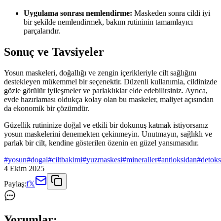
Uygulama sonrası nemlendirme:
Maskeden sonra cildi iyi
bir şekilde nemlendirmek, bakım rutininin tamamlayıcı
parçalarıdır.
Sonuç ve Tavsiyeler
Yosun maskeleri, doğallığı ve zengin içerikleriyle cilt sağlığını
destekleyen mükemmel bir seçenektir. Düzenli kullanımla, cildinizde
gözle görülür iyileşmeler ve parlaklıklar elde edebilirsiniz. Ayrıca,
evde hazırlaması oldukça kolay olan bu maskeler, maliyet açısından
da ekonomik bir çözümdür.
Güzellik rutininize doğal ve etkili bir dokunuş katmak istiyorsanız
yosun maskelerini denemekten çekinmeyin. Unutmayın, sağlıklı ve
parlak bir cilt, kendine gösterilen özenin en güzel yansımasıdır.
#
yosun
#
dogal
#
ciltbakimi
#
yuzmaskesi
#
mineraller
#
antioksidan
#
detoks
4 Ekim 2025
Paylaş:
f
𝕏
Yorumlar: