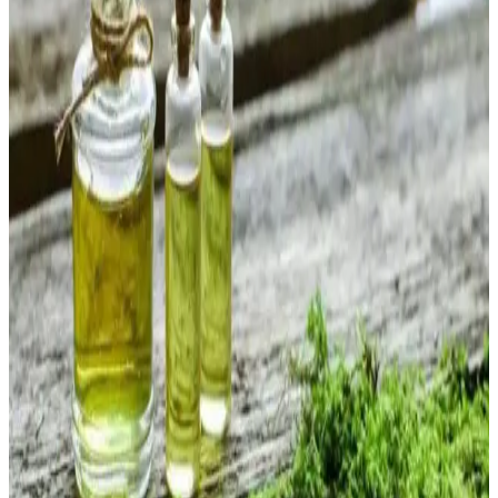
ve meyveli notalara sahip, kalıcı ve ferah bir parfümdür. Hafif
yapısıyla yaz aylarında tercih edilir, kullanıcı memnuniyeti yüksek,
güvenlik önlemleri önemlidir.
Cildi Soyan Yosun Maskesi: Doğal İçeriklerle Etkili
Cilt Yenileme ve Bakım
Cildi soyan yosun maskesi, doğal özleriyle ölü deriyi nazikçe
arındırır, cildi nemlendirir ve yeniler. Düzenli kullanımda cilt tonu
eşitlenir, gözenekler temizlenir ve antioksidan koruma sağlanır.
2025'te Yosun Sabunu ile Cildinizde Doğal
Canlanmanın 5 Sırrı
Yosun sabunu ile cildinizi derinlemesine nemlendirin ve sorunlardan
kurtulun. Doğal bakımın faydalarını hemen keşfedin! Hemen
inceleyin.
2025'te Yosun Sabunu ile Cildinizde Doğal Devrim:
Sağlıklı Parlaklık
Yosun sabunu ile cildinizi derinlemesine temizleyin ve doğal
güzelliğinizi ortaya çıkarın. Hemen keşfedin!