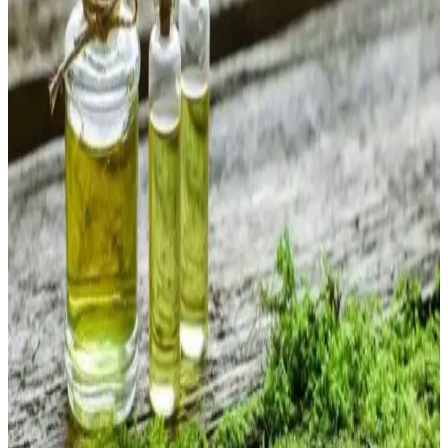
güvenlik önlemleri önemlidir.
Cildi Soyan Yosun Maskesi: Doğal İçeriklerle Etkili
Cilt Yenileme ve Bakım
Cildi soyan yosun maskesi, doğal özleriyle ölü deriyi nazikçe
arındırır, cildi nemlendirir ve yeniler. Düzenli kullanımda cilt tonu
eşitlenir, gözenekler temizlenir ve antioksidan koruma sağlanır.
2025'te Yosun Sabunu ile Cildinizde Doğal
Canlanmanın 5 Sırrı
Yosun sabunu ile cildinizi derinlemesine nemlendirin ve sorunlardan
kurtulun. Doğal bakımın faydalarını hemen keşfedin! Hemen
inceleyin.
2025'te Yosun Sabunu ile Cildinizde Doğal Devrim:
Sağlıklı Parlaklık
Yosun sabunu ile cildinizi derinlemesine temizleyin ve doğal
güzelliğinizi ortaya çıkarın. Hemen keşfedin!