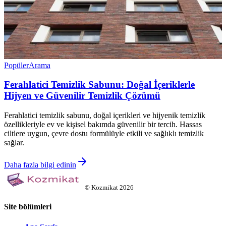
Popüler
Arama
Ferahlatici Temizlik Sabunu: Doğal İçeriklerle
Hijyen ve Güvenilir Temizlik Çözümü
Ferahlatici temizlik sabunu, doğal içerikleri ve hijyenik temizlik
özellikleriyle ev ve kişisel bakımda güvenilir bir tercih. Hassas
ciltlere uygun, çevre dostu formülüyle etkili ve sağlıklı temizlik
sağlar.
Daha fazla bilgi edinin
©
Kozmikat
2026
Site bölümleri