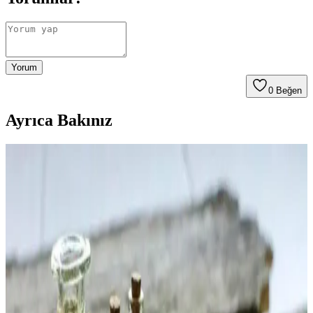
Yorum
0
Beğen
Ayrıca Bakınız
Heretic Nosferatu Parfümü: Gotik ve Vampirik
Temalı Koku Analizi ve Kullanıcı Yorumları
Heretic Nosferatu parfümü, leylak ve yosun notalarıyla soğuk ve
nemli bir atmosfer yaratıyor. Kullanıcılar arasında kokusu ve
kalıcılığı konusunda farklı görüşler bulunuyor.
Mad Narcotic Unisex Parfüm 100 ml Çiçeksi ve
Meyveli Koku Profili Güvenli Kullanım
Mad Narcotic, 100 ml'lik şişesiyle unisex kullanıma uygun, çiçeksi