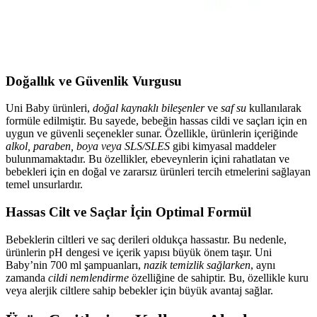
Bu alıştırma seti, 0-3 yaş arasındaki bebeklerin diş bakımını güvenli
ve nazik adımlarla öğrenmesini destekler. Kaymaz saplar, diş
geçirmez yapı ve güvenlik halkasıyla güvenliği ön planda tutar;
masaj ve temizleme işlevleri diş etlerini rahatlatır.
Doğallık ve Güvenlik Vurgusu
Uni Baby ürünleri,
doğal kaynaklı bileşenler
ve
saf su
kullanılarak
formüle edilmiştir. Bu sayede, bebeğin hassas cildi ve saçları için en
uygun ve güvenli seçenekler sunar. Özellikle, ürünlerin içeriğinde
alkol, paraben, boya veya SLS/SLES
gibi kimyasal maddeler
bulunmamaktadır. Bu özellikler, ebeveynlerin içini rahatlatan ve
bebekleri için en doğal ve zararsız ürünleri tercih etmelerini sağlayan
temel unsurlardır.
Hassas Cilt ve Saçlar İçin Optimal Formül
Bebeklerin ciltleri ve saç derileri oldukça hassastır. Bu nedenle,
ürünlerin pH dengesi ve içerik yapısı büyük önem taşır. Uni
Baby’nin 700 ml şampuanları,
nazik temizlik sağlarken
, aynı
zamanda
cildi nemlendirme
özelliğine de sahiptir. Bu, özellikle kuru
veya alerjik ciltlere sahip bebekler için büyük avantaj sağlar.