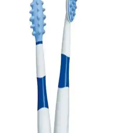
Dalin Şampuanı: Bebekler ve Hassas Ciltler İçin
Güvenilir ve Doğal Bakım Seçenekleri
Dalin şampuanı, doğal içerikleri ve dermatolojik testleriyle bebekler
ve hassas ciltler için güvenilir, sülfatsız ve çeşitli formüller sunan bir
kozmetik ürünüdür.
İpek Bebek Kulak Temizleme Pamuğu: Güvenli ve
Nazik Kulak Temizliği İçin En İyi Seçenek
İpek Bebek Kulak Temizleme Pamuğu, bebeklerin nazik kulaklarını
güvenle ve pratikçe temizleyen yüksek kaliteli, Türkiye menşeli
ürün. Uzun ömürlü ve ekonomik paket seçenekleriyle ailelerin
favorisi.
Damaksız Emzikler: Bebeklerin Ağız ve Diş Sağlığı
İçin Doğru Seçenekler Rehberi
Damaksız emzikler, bebeklerin ağız ve diş gelişimine uygun, sağlıklı
ve güvenilir seçenekler sunar. Doğru seçimle bebeğinizin rahatlığını
sağlayın ve ağız sağlığını destekleyin.
Uni Baby Vazelin: Bebek ve Hassas Ciltler İçin