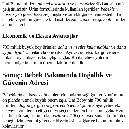
Uni Baby ürünleri,
güncel araştırma ve literatürler
dikkate alınarak
geliştirilmiştir. Ürün formüllerinde kullanılan içerikler,
bebeklerin
hassasiyeti gözetilerek
seçilmiştir ve sürekli güncellenmektedir. Bu
da, ebeveynlerin güvenle kullanabileceği,
sağlıklı ve güvenli
ürünler
anlamına gelir.
Ekonomik ve Ekstra Avantajlar
700 ml’lik büyük boy ürünler,
daha uzun süre kullanılabilir
ve
daha
uygun fiyatlı
olmalarıyla öne çıkar. Ayrıca, ücretsiz kargo ve iade
imkanlarıyla alışveriş kolaylığı sağlar. Bu da, ebeveynlerin
memnuniyetini artıran önemli faktörlerdendir.
Sonuç: Bebek Bakımında Doğallık ve
Güvenin Adresi
Bebeklerin en hassas dönemlerinde, onların sağlığını ve konforunu
ön planda tutmak büyük önem taşır. Uni Baby’nin 700 ml’lik
ürünleri,
doğallığı, güvenliği ve etkili temizliği
bir araya getirerek,
ebeveynlerin tercih ettiği en iyi seçeneklerden biri haline gelir. Hem
cilt hem de saç bakımında,
nazik ve etkili çözümler
sunan bu ürünler,
bebeğinizin kendini güvende hissetmesini sağlar ve bakım rutininizi
kolaylaştırır.