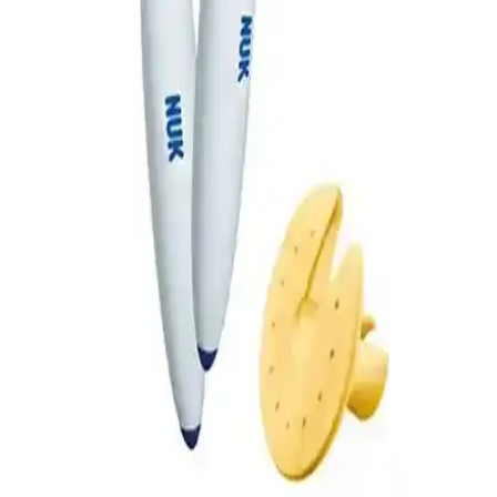
Güvenilir Çok Amaçlı Bakım Ürünü
Uni Baby Vazelin, bebek ve hassas ciltler için doğal içeriklerle
formüle edilmiş, dermatolojik olarak test edilmiş, nemlendirici ve
koruyucu özellikleriyle günlük bakımda güvenilir bir tercih sağlar.
Mas Lord Bebek Diş Fırçası Karşılaştırması 2-12 Yaş
Arası Güvenli ve Etkili Kullanım
İki Mas Lord bebek diş fırçasının malzeme, tasarım ve kullanım
kolaylığı açısından karşılaştırması, çocuklar ve ebeveynler için en
uygun seçimi yapmaya yardımcı olur.
Dalin Bebek Kolonyası Bıcı Bıcı Klasik 150 Ml:
Güvenilir ve Hoş Kokulu Bebek Bakım Kolonyası
Dalin Bıcı Bıcı Bebek Kolonyası, 150 ml'lik şişesiyle bebeklerin
hassas ciltleri için uygun, hoş ve klasik kokusuyla ferahlatıcı bir
bakım sağlar, kullanıcı memnuniyeti yüksektir.
Erken Diş Bakımını Kolaylaştıran Alıştırma Seti:
Bebekler için Nazik Fırçalama Deneyimi