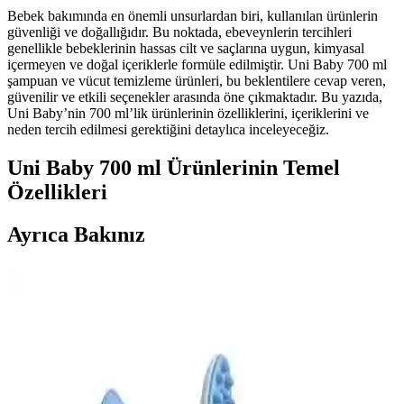
Bebek bakımında en önemli unsurlardan biri, kullanılan ürünlerin
güvenliği ve doğallığıdır. Bu noktada, ebeveynlerin tercihleri
genellikle bebeklerinin hassas cilt ve saçlarına uygun, kimyasal
içermeyen ve doğal içeriklerle formüle edilmiştir. Uni Baby 700 ml
şampuan ve vücut temizleme ürünleri, bu beklentilere cevap veren,
güvenilir ve etkili seçenekler arasında öne çıkmaktadır. Bu yazıda,
Uni Baby’nin 700 ml’lik ürünlerinin özelliklerini, içeriklerini ve
neden tercih edilmesi gerektiğini detaylıca inceleyeceğiz.
Uni Baby 700 ml Ürünlerinin Temel
Özellikleri
Ayrıca Bakınız
Bebeklerde Yüz Kuruluğu Nedenleri, Belirtileri ve
Etkili Çözüm Yöntemleri
Bebeklerin hassas cildi yüz kuruluğuna karşı dikkatli bakım ve
uygun ürünlerle korunabilir. Bu makalede nedenleri, belirtileri ve
çözüm yolları detaylandırılmıştır.