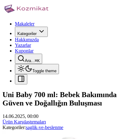
Makaleler
Kategoriler
Hakkımızda
Yazarlar
Kuponlar
Ara...
⌘
K
Toggle theme
Uni Baby 700 ml: Bebek Bakımında
Güven ve Doğallığın Buluşması
14.06.2025, 00:00
Ürün Karşılaştırmaları
Kategoriler:
saglik-ve-beslenme