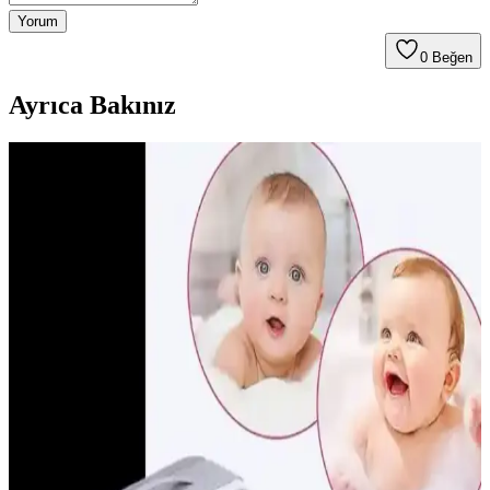
Yorum
0
Beğen
Ayrıca Bakınız
Demir Takviyesi ve Kullanım Rehberi: Çocuklar ve
Hamileler İçin Önemli Bilgiler
Demir takviyesi, yüksek ihtiyaç duyan gruplar için önemli, içerik ve
kullanım şekli çeşitlidir. Doğru doz ve ürün seçimiyle sağlığı
destekleyin.
Bebeklerde Güvenli ve Nazik Burun Aspiratörü
Kullanımı: Seçim ve Uygulama İpuçları
Bebeklerde burun tıkanıklığını hafifletmek için güvenli ve nazik
burun aspiratörleri tercih edilmeli. Doğru kullanım ve hijyen
kurallarıyla bebeğin sağlığı korunur.
Dudak Şeklinde Emzikler: Kozmetik ve Estetikte