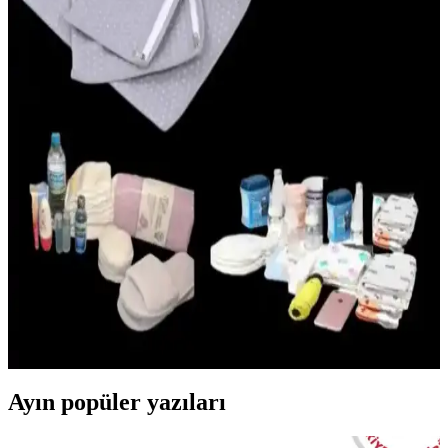
Mustela 50 Faktör Bebek Güneş Kremi, yüksek SPF 50 ile hassas
bebek cildini UV ışınlarına karşı korur, doğal içeriklerle formüle
edilmiştir ve suya dayanıklıdır.
Hastane Çantası Bebek İçin: Yeni Anneler İçin
Gerekli Hazırlık Rehberi
Yeni anne ve bebekler için hastane çantasında bulunması gereken
temel eşyalar, hazırlık ipuçları ve pratik öneriler bu rehberde detaylı
şekilde anlatılmaktadır.
Doğum Çantası Hazırlama Rehberi: Yeni Doğan ve
Annelik Sürecinde İhtiyacınız Olanlar
Doğum çantası, anne ve bebek için temel ihtiyaçları organize eden
önemli bir araçtır. Doğru hazırlık, doğum sürecini stressiz ve
konforlu hale getirir, ihtiyaç duyulan malzemeleri içerir.
Ayın popüler yazıları