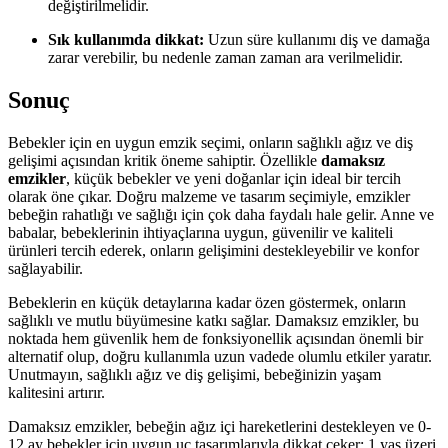
değiştirilmelidir.
Sık kullanımda dikkat:
Uzun süre kullanımı diş ve damağa
zarar verebilir, bu nedenle zaman zaman ara verilmelidir.
Sonuç
Bebekler için en uygun emzik seçimi, onların sağlıklı ağız ve diş
gelişimi açısından kritik öneme sahiptir. Özellikle
damaksız
emzikler
, küçük bebekler ve yeni doğanlar için ideal bir tercih
olarak öne çıkar. Doğru malzeme ve tasarım seçimiyle, emzikler
bebeğin rahatlığı ve sağlığı için çok daha faydalı hale gelir. Anne ve
babalar, bebeklerinin ihtiyaçlarına uygun, güvenilir ve kaliteli
ürünleri tercih ederek, onların gelişimini destekleyebilir ve konfor
sağlayabilir.
Bebeklerin en küçük detaylarına kadar özen göstermek, onların
sağlıklı ve mutlu büyümesine katkı sağlar. Damaksız emzikler, bu
noktada hem güvenlik hem de fonksiyonellik açısından önemli bir
alternatif olup, doğru kullanımla uzun vadede olumlu etkiler yaratır.
Unutmayın, sağlıklı ağız ve diş gelişimi, bebeğinizin yaşam
kalitesini artırır.
Damaksız emzikler, bebeğin ağız içi hareketlerini destekleyen ve 0-
12 ay bebekler için uygun uç tasarımlarıyla dikkat çeker; 1 yaş üzeri