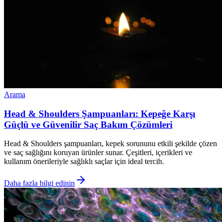
Arama
Head & Shoulders Şampuanları: Kepeğe Karşı
Güçlü ve Güvenilir Saç Bakım Çözümleri
Head & Shoulders şampuanları, kepek sorununu etkili şekilde çözen
ve saç sağlığını koruyan ürünler sunar. Çeşitleri, içerikleri ve
kullanım önerileriyle sağlıklı saçlar için ideal tercih.
Daha fazla bilgi edinin