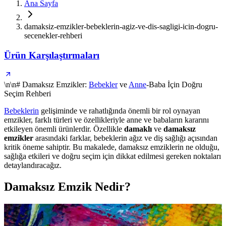
Ana Sayfa
damaksiz-emzikler-bebeklerin-agiz-ve-dis-sagligi-icin-dogru-
secenekler-rehberi
Ürün Karşılaştırmaları
\n\n# Damaksız Emzikler:
Bebekler
ve
Anne
-Baba İçin Doğru
Seçim Rehberi
Bebeklerin
gelişiminde ve rahatlığında önemli bir rol oynayan
emzikler, farklı türleri ve özellikleriyle anne ve babaların kararını
etkileyen önemli ürünlerdir. Özellikle
damaklı
ve
damaksız
emzikler
arasındaki farklar, bebeklerin ağız ve diş sağlığı açısından
kritik öneme sahiptir. Bu makalede, damaksız emziklerin ne olduğu,
sağlığa etkileri ve doğru seçim için dikkat edilmesi gereken noktaları
detaylandıracağız.
Damaksız Emzik Nedir?