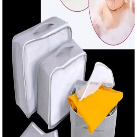
burun aspiratörleri tercih edilmeli. Doğru kullanım ve hijyen
kurallarıyla bebeğin sağlığı korunur.
Dudak Şeklinde Emzikler: Kozmetik ve Estetikte
Yeni Trendler ve Tasarım Özellikleri
Dudak şekilli emzikler, estetik ve kozmetik alanında yeni trendler
yaratırken, sevimli tasarımları ve kullanım pratikliğiyle öne çıkıyor.
Güvenli malzemelerle üretilen bu ürünler, hem çocuklar hem de stil
sahipleri için ideal.
Bioderma Bebek Şampuanları: Hassas Ciltler İçin
Güvenilir Temizlik Çözümü
Bioderma bebek şampuanları, nazik ve doğal temizlik sağlar, göz
yakmayan formülüyle ebeveynlerin tercihidir, cildi nemlendirir ve
korur, farklı modelleriyle bebeklerin ihtiyaçlarına uygun çözümler
sunar.
Anne Kucağı Beşik Nedir ve Bebekler İçin Neden
Tercih Edilmelidir
Anne kucağı beşik, hafif ve taşınabilir tasarımıyla bebeklerin güvenli