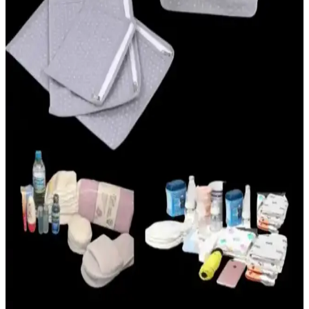
ve rahat uyumasını sağlar, pratik kullanımıyla ebeveynlere kolaylık
sunar.
Mustela 50 Faktör Bebek Güneş Kremi: Hassas
Ciltler İçin Güvenilir Koruma ve Özellikleri
Mustela 50 Faktör Bebek Güneş Kremi, yüksek SPF 50 ile hassas
bebek cildini UV ışınlarına karşı korur, doğal içeriklerle formüle
edilmiştir ve suya dayanıklıdır.
Hastane Çantası Bebek İçin: Yeni Anneler İçin
Gerekli Hazırlık Rehberi
Yeni anne ve bebekler için hastane çantasında bulunması gereken
temel eşyalar, hazırlık ipuçları ve pratik öneriler bu rehberde detaylı
şekilde anlatılmaktadır.
Doğum Çantası Hazırlama Rehberi: Yeni Doğan ve
Annelik Sürecinde İhtiyacınız Olanlar
Doğum çantası, anne ve bebek için temel ihtiyaçları organize eden
önemli bir araçtır. Doğru hazırlık, doğum sürecini stressiz ve
konforlu hale getirir, ihtiyaç duyulan malzemeleri içerir.