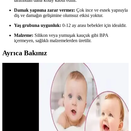
tarafından daha kolay kabul edilir.
Damak yapısına zarar vermez:
Çok ince ve esnek yapısıyla
diş ve damağın gelişimine olumsuz etkisi yoktur.
Yaş grubuna uygunluk:
0-12 ay arası bebekler için idealdir.
Malzeme:
Silikon veya yumuşak kauçuk gibi BPA
içermeyen, sağlıklı malzemelerden üretilir.
Ayrıca Bakınız
Demir Takviyesi ve Kullanım Rehberi: Çocuklar ve
Hamileler İçin Önemli Bilgiler
Demir takviyesi, yüksek ihtiyaç duyan gruplar için önemli, içerik ve
kullanım şekli çeşitlidir. Doğru doz ve ürün seçimiyle sağlığı
destekleyin.
Bebeklerde Güvenli ve Nazik Burun Aspiratörü
Kullanımı: Seçim ve Uygulama İpuçları
Bebeklerde burun tıkanıklığını hafifletmek için güvenli ve nazik