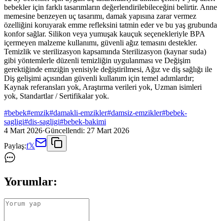
bebekler için farklı tasarımların değerlendirilebileceğini belirtir. Anne
memesine benzeyen uç tasarımı, damak yapısına zarar vermez
özelliğini koruyarak emme refleksini tatmin eder ve bu yaş grubunda
konfor sağlar. Silikon veya yumuşak kauçuk seçenekleriyle BPA
içermeyen malzeme kullanımı, güvenli ağız temasını destekler.
Temizlik ve sterilizasyon kapsamında Sterilizasyon (kaynar suda)
gibi yöntemlerle düzenli temizliğin uygulanması ve Değişim
gerektiğinde emziğin yenisiyle değiştirilmesi, Ağız ve diş sağlığı ile
Diş gelişimi açısından güvenli kullanım için temel adımlardır;
Kaynak referansları yok, Araştırma verileri yok, Uzman isimleri
yok, Standartlar / Sertifikalar yok.
#
bebek
#
emzik
#
damakli-emzikler
#
damsiz-emzikler
#
bebek-
sagligi
#
dis-sagligi
#
bebek-bakimi
4 Mart 2026
·
Güncellendi:
27 Mart 2026
Paylaş:
f
𝕏
Yorumlar: