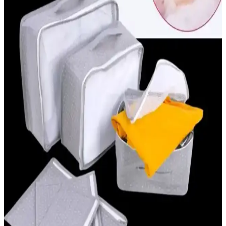
Yeni Trendler ve Tasarım Özellikleri
Dudak şekilli emzikler, estetik ve kozmetik alanında yeni trendler
yaratırken, sevimli tasarımları ve kullanım pratikliğiyle öne çıkıyor.
Güvenli malzemelerle üretilen bu ürünler, hem çocuklar hem de stil
sahipleri için ideal.
Bioderma Bebek Şampuanları: Hassas Ciltler İçin
Güvenilir Temizlik Çözümü
Bioderma bebek şampuanları, nazik ve doğal temizlik sağlar, göz
yakmayan formülüyle ebeveynlerin tercihidir, cildi nemlendirir ve
korur, farklı modelleriyle bebeklerin ihtiyaçlarına uygun çözümler
sunar.
Anne Kucağı Beşik Nedir ve Bebekler İçin Neden
Tercih Edilmelidir
Anne kucağı beşik, hafif ve taşınabilir tasarımıyla bebeklerin güvenli
ve rahat uyumasını sağlar, pratik kullanımıyla ebeveynlere kolaylık
sunar.
Mustela 50 Faktör Bebek Güneş Kremi: Hassas
Ciltler İçin Güvenilir Koruma ve Özellikleri