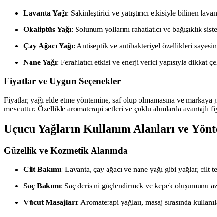
Lavanta Yağı
: Sakinleştirici ve yatıştırıcı etkisiyle bilinen lav
Okaliptüs Yağı
: Solunum yollarını rahatlatıcı ve bağışıklık sist
Çay Ağacı Yağı
: Antiseptik ve antibakteriyel özellikleri sayesin
Nane Yağı
: Ferahlatıcı etkisi ve enerji verici yapısıyla dikkat çe
Fiyatlar ve Uygun Seçenekler
Fiyatlar, yağı elde etme yöntemine, saf olup olmamasına ve markaya gör
mevcuttur. Özellikle aromaterapi setleri ve çoklu alımlarda avantajlı
Uçucu Yağların Kullanım Alanları ve Yönt
Güzellik ve Kozmetik Alanında
Cilt Bakımı
: Lavanta, çay ağacı ve nane yağı gibi yağlar, cilt t
Saç Bakımı
: Saç derisini güçlendirmek ve kepek oluşumunu az
Vücut Masajları
: Aromaterapi yağları, masaj sırasında kullanı