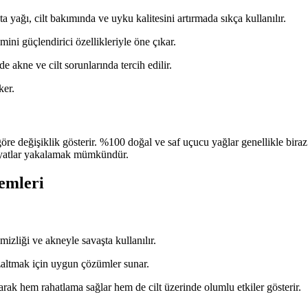
anta yağı, cilt bakımında ve uyku kalitesini artırmada sıkça kullanılır.
emini güçlendirici özellikleriyle öne çıkar.
de akne ve cilt sorunlarında tercih edilir.
ker.
e değişiklik gösterir. %100 doğal ve saf uçucu yağlar genellikle biraz d
 fiyatlar yakalamak mümkündür.
emleri
emizliği ve akneyle savaşta kullanılır.
altmak için uygun çözümler sunar.
larak hem rahatlama sağlar hem de cilt üzerinde olumlu etkiler gösterir.