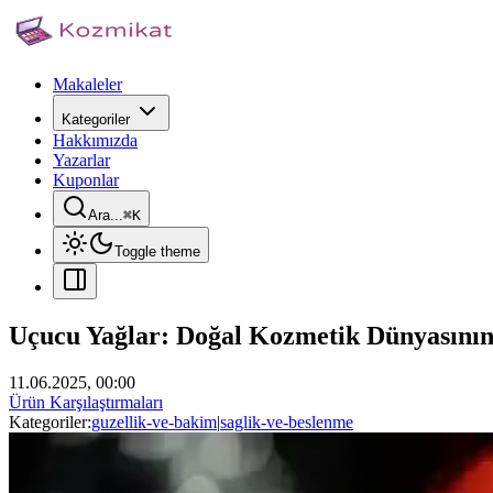
Makaleler
Kategoriler
Hakkımızda
Yazarlar
Kuponlar
Ara...
⌘
K
Toggle theme
Uçucu Yağlar: Doğal Kozmetik Dünyasının
11.06.2025, 00:00
Ürün Karşılaştırmaları
Kategoriler:
guzellik-ve-bakim
|
saglik-ve-beslenme