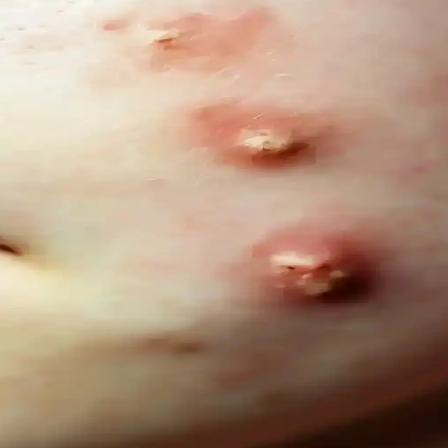
ığı sunar. Bu rehberde renk özellikleri, uygulama ve bakım ipuçlarıyla s
l Trendler ve Doğal Bakım Yöntemleri
er ve yaşam tarzı alışkanlıklarıyla sağlanıyor. Güncel trendler ve bili
is ve Palmolive Naturals Ürünleri
ık sunar. Le Petit Marseillais’in doğadan ilham alan formülleri ve Palmoliv
İçeriksiz Çözüm Önerileri
ını destekler, çevresel sorumluluğu gözetir ve hassas göz çevresine uygun
ıklı Diş ve Diş Eti Bakımı
ve diş eti sağlığını koruyan güvenli alternatifler sunar, kimyasal içerikl
i ve Kullanım İpuçları
llanımda kirpiklere hacim ve uzunluk kazandırır, doğal kıvrımı korur. İ