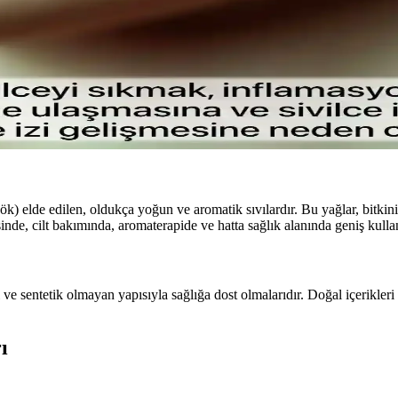
ve Doğal Görünüm Sağlayan Hafif Formül
makyajın gün boyunca taze ve doğal kalmasını sağlar, ferahlatıcı etkisiy
larla Cilt Bakımı
nleri ve cilt sağlığını koruma yollarını öğrenin.
 kök) elde edilen, oldukça yoğun ve aromatik sıvılardır. Bu yağlar, bitkin
inde, cilt bakımında, aromaterapide ve hatta sağlık alanında geniş kullan
 sentetik olmayan yapısıyla sağlığa dost olmalarıdır. Doğal içerikleri sa
ı