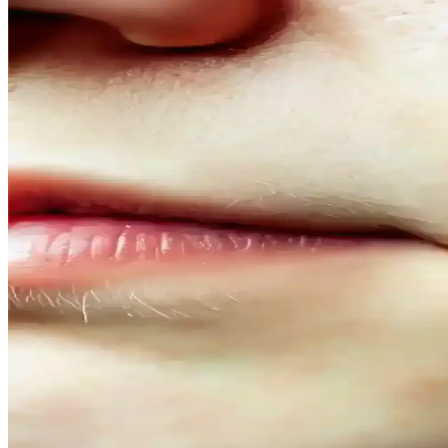
Kahve siyah ve yarı kalıcı saç renkleri, doğal görünüm ve bakım kolayl
Doğal Denge ve Güzellik Arasındaki Bağlantı: Günce
Doğal dengeyi koruma ve güzelliği destekleme yöntemleri, organik ürünl
Doğal İçerikli Duş Jeli Seçenekleri: Le Petit Marseilla
Her iki markanın doğal içerikli duş jeli ürünleri, cilt sağlığı ve ferahl
bakımda tercih edilir.
Vegan Göz Altı Bakım Kremleri: Doğal ve Hayvansal 
Vegan göz altı kremleri, doğal içeriklerle formüle edilerek cilt sağlığ
Doğal Ağız Bakım Macunları: Bitkisel İçeriklerle Sağl
Doğal ağız bakım macunları, bitkisel özler ve antiseptik maddelerle diş 
Doğal Görünüm İçin En İyi Hafif Maskara Seçenekler
Doğal görünümlü maskaralar, hafif ve su bazlı formülleriyle günlük ku
çekicilik katın.