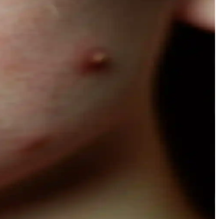
açınıza şıklık katın.
msel araştırmalar, doğallığın güzellikteki önemini vurguluyor.
e Naturals’in hafif yapısı, çeşitli boyut ve fiyat seçenekleriyle
 bakım sağlar.
ere göre avantaj sağlar.
nce fırçalar ve doğru uygulama teknikleriyle gözlerinize doğal