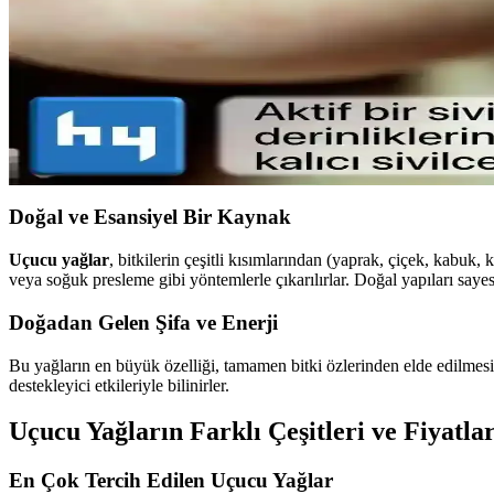
Lykd Makyaj Sabitleyici Sprey: Gün Boyu Tazelik 
Lykd makyaj sabitleyici spreyi, hafif yapısı ve yüksek performansıyla 
Sivilce Tedavi Yöntemleri: Doğal ve Medikal Yaklaşım
Sivilce tedavisinde doğal ve medikal yöntemleri, dikkat edilmesi gereke
Doğal ve Esansiyel Bir Kaynak
Uçucu yağlar
, bitkilerin çeşitli kısımlarından (yaprak, çiçek, kabuk,
veya soğuk presleme gibi yöntemlerle çıkarılırlar. Doğal yapıları sayes
Doğadan Gelen Şifa ve Enerji
Bu yağların en büyük özelliği, tamamen bitki özlerinden elde edilmesi ve
destekleyici etkileriyle bilinirler.
Uçucu Yağların Farklı Çeşitleri ve Fiyatlar
En Çok Tercih Edilen Uçucu Yağlar