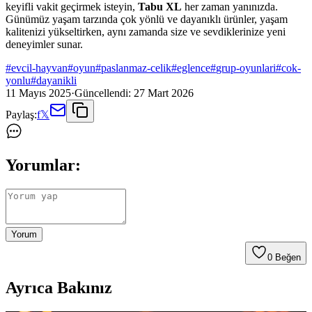
keyifli vakit geçirmek isteyin,
Tabu XL
her zaman yanınızda.
Günümüz yaşam tarzında çok yönlü ve dayanıklı ürünler, yaşam
kalitenizi yükseltirken, aynı zamanda size ve sevdiklerinize yeni
deneyimler sunar.
#
evcil-hayvan
#
oyun
#
paslanmaz-celik
#
eglence
#
grup-oyunlari
#
cok-
yonlu
#
dayanikli
11 Mayıs 2025
·
Güncellendi:
27 Mart 2026
Paylaş:
f
𝕏
Yorumlar:
Yorum
0
Beğen
Ayrıca Bakınız