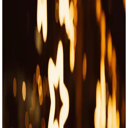
Güvenli ve ergonomik tırnak makasları, entegre koruma,
yuvarlatılmış uçlar ve yay mekanizmasıyla kullanıcı ve evcil hayvan
güvenliğini sağlar, gelişmiş teknolojilerle pratik kullanım sunar.
Genel Markalar Silikon Banyo Duş Jeli Kesesi ve
Çok Yönlü Temizlik Aleti Tanıtımı
Genel Markalar'ın silikon duş jeli kesesi ve temizlik aleti, evcil
hayvan bakımı ve banyo hijyeni için dayanıklı, esnek ve kullanışlı
çözümler sunar. Kolay kullanım ve hijyen odaklı tasarımıyla öne
çıkar.
Transformasyon Berber Makas Seti Profesyonel ve
Çok Yönlü Kesim Aracı Özellikleri
Transformasyon berber makas seti, yüksek keskinlik ve dayanıklılık
sağlayan paslanmaz çelikten üretilmiş, ergonomik tasarımlı çok
yönlü bir kesim aracıdır.
Pire Damlası Nedir ve Evcil Hayvanlar ile İnsanlar
İçin Güvenli Kullanım Yöntemleri
Pire damlası, hayvanlar ve insanlar için güvenli, etkili parazit önleme