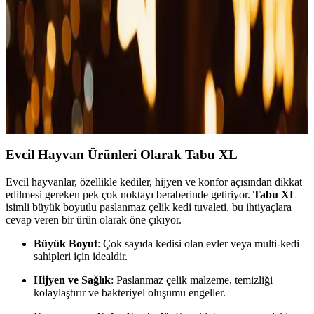
ürünüdür. Doğru kullanım ve içerik seçimi ile sağlığınızı
koruyabilirsiniz.
Biofeline Ürünleri ile Evcil Hayvanların Bağışıklık
ve Sindirim Sağlığını Güçlendirme
Biofeline, kediler ve köpekler için bağışıklık ve sindirim desteği
sağlayan doğal içerikli ürünler sunar, hayvanların yaşam kalitesini
artırır.
Evcil Hayvan Ürünleri Olarak Tabu XL
Evcil hayvanlar, özellikle kediler, hijyen ve konfor açısından dikkat
edilmesi gereken pek çok noktayı beraberinde getiriyor.
Tabu XL
isimli büyük boyutlu paslanmaz çelik kedi tuvaleti, bu ihtiyaçlara
cevap veren bir ürün olarak öne çıkıyor.
Büyük Boyut
: Çok sayıda kedisi olan evler veya multi-kedi
sahipleri için idealdir.
Hijyen ve Sağlık
: Paslanmaz çelik malzeme, temizliği
kolaylaştırır ve bakteriyel oluşumu engeller.