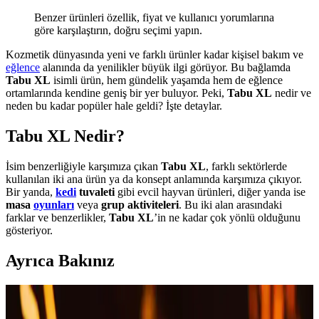
Benzer ürünleri özellik, fiyat ve kullanıcı yorumlarına
göre karşılaştırın, doğru seçimi yapın.
Kozmetik dünyasında yeni ve farklı ürünler kadar kişisel bakım ve
eğlence
alanında da yenilikler büyük ilgi görüyor. Bu bağlamda
Tabu XL
isimli ürün, hem gündelik yaşamda hem de eğlence
ortamlarında kendine geniş bir yer buluyor. Peki,
Tabu XL
nedir ve
neden bu kadar popüler hale geldi? İşte detaylar.
Tabu XL Nedir?
İsim benzerliğiyle karşımıza çıkan
Tabu XL
, farklı sektörlerde
kullanılan iki ana ürün ya da konsept anlamında karşımıza çıkıyor.
Bir yanda,
kedi
tuvaleti
gibi evcil hayvan ürünleri, diğer yanda ise
masa
oyunları
veya
grup aktiviteleri
. Bu iki alan arasındaki
farklar ve benzerlikler,
Tabu XL
’in ne kadar çok yönlü olduğunu
gösteriyor.
Ayrıca Bakınız
Otomatik Tırnak Makası Neden Güvenli ve Pratik