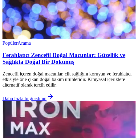
Popüler
Arama
Ferahlatıcı Zencefil Doğal Macunlar: Güzellik ve
Sağlıkta Doğal Bir Dokunuş
Zencefil içeren doğal macunlar, cilt sağlığını koruyan ve ferahlatıcı
etkisiyle öne çıkan doğal bakım ürünleridir. Kimyasal içeriklere
alternatif olarak tercih edilir.
Daha fazla bilgi edinin