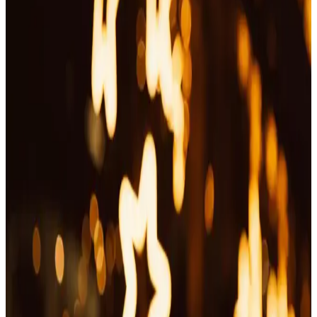
Güvenli ve Ergonomik Tırnak Makası Seçim
Rehberi Güvenlik Özellikleri ve Tasarım Unsurları
Güvenli ve ergonomik tırnak makasları, entegre koruma,
yuvarlatılmış uçlar ve yay mekanizmasıyla kullanıcı ve evcil hayvan
güvenliğini sağlar, gelişmiş teknolojilerle pratik kullanım sunar.
Genel Markalar Silikon Banyo Duş Jeli Kesesi ve
Çok Yönlü Temizlik Aleti Tanıtımı
Genel Markalar'ın silikon duş jeli kesesi ve temizlik aleti, evcil
hayvan bakımı ve banyo hijyeni için dayanıklı, esnek ve kullanışlı
çözümler sunar. Kolay kullanım ve hijyen odaklı tasarımıyla öne
çıkar.
Transformasyon Berber Makas Seti Profesyonel ve
Çok Yönlü Kesim Aracı Özellikleri
Transformasyon berber makas seti, yüksek keskinlik ve dayanıklılık
sağlayan paslanmaz çelikten üretilmiş, ergonomik tasarımlı çok
yönlü bir kesim aracıdır.
Pire Damlası Nedir ve Evcil Hayvanlar ile İnsanlar