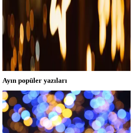
İçin Güvenli Kullanım Yöntemleri
Pire damlası, hayvanlar ve insanlar için güvenli, etkili parazit önleme
ürünüdür. Doğru kullanım ve içerik seçimi ile sağlığınızı
koruyabilirsiniz.
Biofeline Ürünleri ile Evcil Hayvanların Bağışıklık
ve Sindirim Sağlığını Güçlendirme
Biofeline, kediler ve köpekler için bağışıklık ve sindirim desteği
sağlayan doğal içerikli ürünler sunar, hayvanların yaşam kalitesini
artırır.
Ayın popüler yazıları