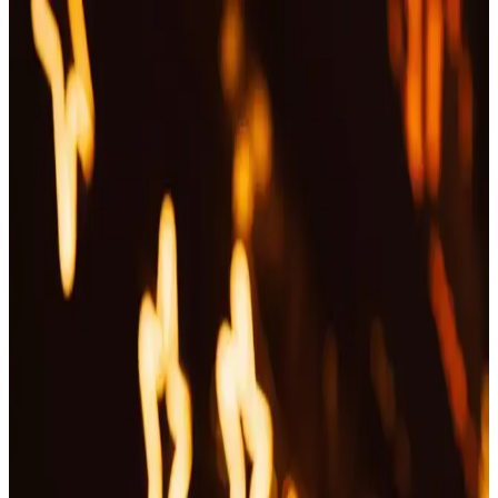
Otomatik Tırnak Makası Neden Güvenli ve Pratik
Bir Bakım Aracı Olarak Tercih Ediliyor
Günümüzde otomatik tırnak makasları, güvenli ve pratik bakım
sağlayan cihazlar olarak öne çıkıyor. Hassas tırnaklara uygun
tasarımıyla kullanıcıların tercih ettiği bu araçlar, zaman kazandırır ve
riskleri azaltır.
Arifoğlu Hindistan Cevizi Yağı: Çok Yönlü
Kullanım ve Doğal İçerik Özellikleri
Arifoğlu Hindistan Cevizi Yağı, doğal ve çok yönlü kullanım
alanlarıyla sağlıklı yaşam ve güzellik için ideal, katkısız ve yüksek
kaliteli bir seçenek sunar.
Pire Şampuanlarının Kozmetik ve Kişisel
Bakımdaki Rolü ve Kullanım Alanları
Pire şampuanları, evcil hayvan ve insanlarda pirelerle mücadelede
kullanılan cilt dostu ürünlerdir. İçerik ve kullanım detayları sınırlı
olsa da, kozmetik ve kişisel bakımda önemli bir yer tutar.