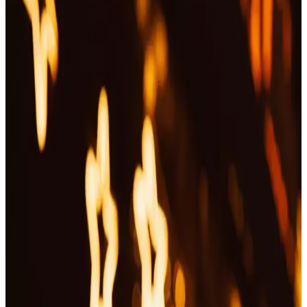
Bir Bakım Aracı Olarak Tercih Ediliyor
Günümüzde otomatik tırnak makasları, güvenli ve pratik bakım
sağlayan cihazlar olarak öne çıkıyor. Hassas tırnaklara uygun
tasarımıyla kullanıcıların tercih ettiği bu araçlar, zaman kazandırır ve
riskleri azaltır.
Arifoğlu Hindistan Cevizi Yağı: Çok Yönlü
Kullanım ve Doğal İçerik Özellikleri
Arifoğlu Hindistan Cevizi Yağı, doğal ve çok yönlü kullanım
alanlarıyla sağlıklı yaşam ve güzellik için ideal, katkısız ve yüksek
kaliteli bir seçenek sunar.
Pire Şampuanlarının Kozmetik ve Kişisel
Bakımdaki Rolü ve Kullanım Alanları
Pire şampuanları, evcil hayvan ve insanlarda pirelerle mücadelede
kullanılan cilt dostu ürünlerdir. İçerik ve kullanım detayları sınırlı
olsa da, kozmetik ve kişisel bakımda önemli bir yer tutar.
Güvenli ve Ergonomik Tırnak Makası Seçim
Rehberi Güvenlik Özellikleri ve Tasarım Unsurları