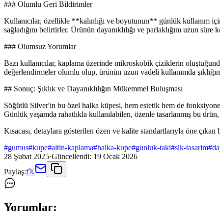
### Olumlu Geri Bildirimler
Kullanıcılar, özellikle **kalınlığı ve boyutunun** günlük kullanım iç
sağladığını belirtirler. Ürünün dayanıklılığı ve parlaklığını uzun süre
### Olumsuz Yorumlar
Bazı kullanıcılar, kaplama üzerinde mikroskobik çiziklerin oluştuğunda
değerlendirmeler olumlu olup, ürünün uzun vadeli kullanımda şıklığını
## Sonuç: Şıklık ve Dayanıklılığın Mükemmel Buluşması
Söğütlü Silver'in bu özel halka küpesi, hem estetik hem de fonksiyonell
Günlük yaşamda rahatlıkla kullanılabilen, özenle tasarlanmış bu ürün, 
Kısacası, detaylara gösterilen özen ve kalite standartlarıyla öne çıka
#
gumus
#
kupe
#
altin-kaplama
#
halka-kupe
#
gunluk-taki
#
sik-tasarim
#
da
28 Şubat 2025
·
Güncellendi:
19 Ocak 2026
Paylaş:
f
𝕏
Yorumlar: