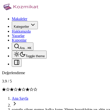
Makaleler
Kategoriler
Hakkımızda
Yazarlar
Kuponlar
Ara...
⌘
K
Toggle theme
Değerlendirme
3.9
/
5
Ana Sayfa
sogutlu-silver-gumus-halka-kupe-20mm-buyuklukte-ve-altin-yal