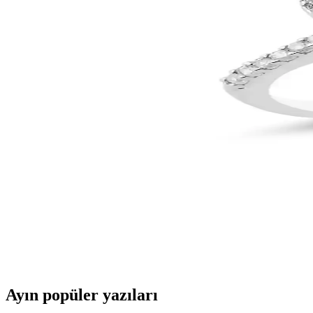
Bu erkek kolye, 925 ayar gümüş ve figaro modeli zinciriyle şıklık ve d
Demokan Kadın Lüks Su Yolu Kararmaz Bileklik - Pa
Demokan imzası taşıyan lüks Su Yolu Kararmaz Bileklik, 16+2 cm ayarla
temel öneriler de paylaşılır.
Nereze 925 Ayar Gümüş Kadın Kolye Estetik ve Kalit
Nereze'nin 925 ayar gümüş kadın kolyesi, doğadan ilham alan motifleri ve
Söğütlü Silver Rose Zirkon Taşlı 12 mm Halka Küpe K
Rose renkli gümüş ve zirkon taşlar ile tasarlanmış 12 mm halka küpe, ş
Söğütlü Silver Rodyum Kaplamalı Gümüş Baget Taşlı
Söğütlü Silver'in 925 ayar gümüş, rodyum kaplama ve zirkon taşlı bu yü
Ayın popüler yazıları