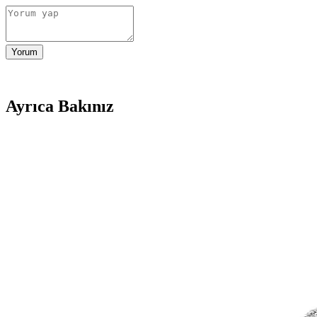
Yorum
Ayrıca Bakınız
Zanaat Silver 925 Ayar Gümüş Bebek ve Çocuk Küpe
925 ayar gümüş ve 14K altın kaplama çocuk küpesi, zarif tasarımı ve d
Gümüş Rose Renkli Cam Göz Nazar Üç Zincirli Bilekli
925 ayar gümüş ve renkli cam göz motifleriyle tasarlanan bu bileklik, 
Hürrem Sultan Temalı Takı Setleri Osmanlı ve Günce
Hürrem Sultan temalı takı setleri, Osmanlı motifleri ve modern tasarıml
925 Ayar Gümüş Erkek Figaro Model Zincir 3 mm Da