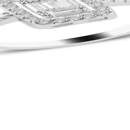
ayanıklılık sunar. Günlük ve özel kullanımlar için uygun, bakım gerektir
slanmaz Çelik ve Zirkon Taşlı
nabilir zincir ve paslanmaz çelik yapısı ile dayanıklılık ve konfor sun
eyle Şıklık Sunar
 zirkon taş detaylarıyla şıklık ve kaliteyi bir araya getiriyor, günlük v
adınlar İçin Zarif ve Şık Tasarım
ıklık ve zarafeti günlük kullanımda sunar, hafif ve dayanıklı yapısıyla 
 Yüzük 925 Ayar Parlak ve Zarif Tasarım
züğü, şıklık ve dayanıklılığı bir arada arayanlar için öneriyoruz.