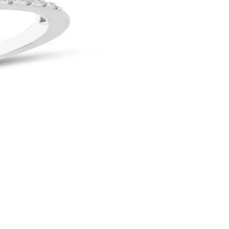
en kaliteli bir aksesuar.
ar. Gümüş tonunda zirkon taşlar parlaklık sağlar; bakıma ilişkin
e özel anlarınızda tercih edebilirsiniz.
dikkat çeker.