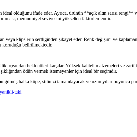
in ideal olduğunu ifade eder. Ayrıca, ürünün **açık altın sarısı rengi*
 koruması, memnuniyet seviyesini yükselten faktörlerdendir.
n veya klipslerin sertliğinden şikayet eder. Renk değişimi ve kaplamanı
 koruduğu belirtilmektedir.
ik açısından beklentileri karşılar. Yüksek kaliteli malzemeleri ve zarif
şıklığından ödün vermek istemeyenler için ideal bir seçimdir.
n bu gümüş halka küpe, stilinizi tamamlayacak ve uzun yıllar boyunca pa
yanikli-taki