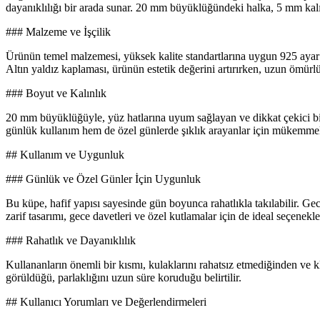
dayanıklılığı bir arada sunar. 20 mm büyüklüğündeki halka, 5 mm kalın
### Malzeme ve İşçilik
Ürünün temel malzemesi, yüksek kalite standartlarına uygun 925 ayar 
Altın yaldız kaplaması, ürünün estetik değerini artırırken, uzun ömürlü
### Boyut ve Kalınlık
20 mm büyüklüğüyle, yüz hatlarına uyum sağlayan ve dikkat çekici bi
günlük kullanım hem de özel günlerde şıklık arayanlar için mükemmel
## Kullanım ve Uygunluk
### Günlük ve Özel Günler İçin Uygunluk
Bu küpe, hafif yapısı sayesinde gün boyunca rahatlıkla takılabilir. Gec
zarif tasarımı, gece davetleri ve özel kutlamalar için de ideal seçenekler
### Rahatlık ve Dayanıklılık
Kullananların önemli bir kısmı, kulaklarını rahatsız etmediğinden ve 
görüldüğü, parlaklığını uzun süre koruduğu belirtilir.
## Kullanıcı Yorumları ve Değerlendirmeleri