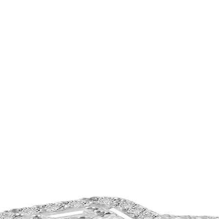
si 14K Altın Kaplama ve Zarif Tasarım
ayanıklılığıyla öne çıkar. Küçük yaşlar için uygun, güvenli ve şık seçe
k - Estetik ve Anlamlı Takı Seçenekleri
ayarlanabilir uzunluğu ve şık tasarımıyla günlük kullanım için ideal bir 
l Moda Trendlerini Yansıtıyor
arla zarafeti ve kültürel mirası bir araya getiriyor. Altın ve gümüş seçe
yanıklı ve Şık Tasarım