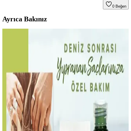
0
Beğen
Ayrıca Bakınız
Saç Açıcı Kullanımının Saç Sağlığına Etkileri ve
Etkili Bakım Yöntemleri
Saç açıcılar, saçın yapısal bağlarını zayıflatarak kırılganlığa yol açar.
Bond onarıcılar hasarı tamamen gideremez, ancak saçın
görünümünü iyileştirir. Profesyonel uygulama ve düzenli bakım
önemlidir.
Çift Şampuanlama Yönteminin Saç Temizliğinde
Bilimsel Değerlendirmesi ve Uygulama Rehberi
Çift şampuanlama, saç ve saç derisindeki kalıntıları temizlemek için
şampuanın iki kez uygulanmasıdır. Ancak gerekliliği saçın durumu
ve temizleme ihtiyacına bağlıdır. İlk yıkama genellikle yeterlidir.
Kaminomoto Super Strength Hair Serum Gold: Saç
Sağlığı ve Kullanıcı Yorumları İncelemesi