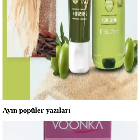
nazikçe temizlerken saçın yapısını güçlendirir ve parlaklık sağlar.
Doğru seçim ve düzenli kullanım önemli.
Vichy Dercos Neogenic Saç Şampuanı İnce Tellere
Hacim ve Dolgunluk Sağlar
Vichy Dercos Neogenic, ince telli saçlara hacim kazandıran, kepek
giderici ve parlaklık sağlayan formülüyle saç sağlığını destekleyen
güvenilir bir şampuandır.
Doğal ve Besleyici Şampuanlar ile Saç Sağlığını
Koruma Yöntemleri
Doğal içeriklerle formüle edilen şampuanlar saçın doğal yapısını
koruyarak güçlendirir ve parlaklık kazandırır. Kimyasal içermeyen
ürünler saç sağlığını destekler.
Ayın popüler yazıları