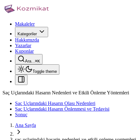
Makaleler
Kategoriler
Hakkımızda
Yazarlar
Kuponlar
Ara...
⌘
K
Toggle theme
Saç Uçlarındaki Hasarın Nedenleri ve Etkili Önleme Yöntemleri
Saç Uçlarındaki Hasarın Olası Nedenleri
Saç Uçlarındaki Hasarın Önlenmesi ve Tedavisi
Sonuç
Ana Sayfa
sac-uclarindaki-hasarin-nedenleri-ve-etkili-onleme-yontemleri