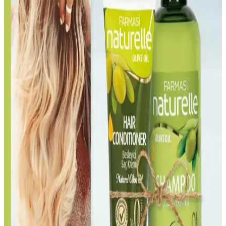
Kaminomoto Super Strength Hair Serum Gold, saç dökülmesini
azaltma ve saç sağlığını iyileştirme amacıyla kullanılan bir serumdur.
Kullanıcı deneyimleri olumlu ve olumsuz görüşler içermektedir.
Isı Koruyucuların Saç Sağlığı Üzerindeki Etkileri ve
Bilimsel Gerçekler
Isı koruyucular, saçın yüksek ısının zararlarından korunmasını
sağlar. Yanlış ürün seçimi ve uygulama hataları hasar riskini
artırabilir. Silikon bazlı ürünler saç sağlığını korumada etkilidir.
Saç Bakımında Güçlü Formüller ve Aktif İçeriklerin
Kullanımı
Saç bakımında güçlü formüller ve aktif içeriklerin önemi, içerik
yapısı ve kullanım önerileriyle saç sağlığını koruma ve güçlendirme
yollarını anlatıyoruz.
Saç Sağlığını Koruyan Şampuanlar: Doğal
İçeriklerle Güçlendirilmiş Saç Bakımı
Saç sağlığını koruyan şampuanlar, doğal içeriklerle saç derisini