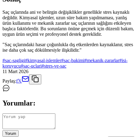
Saç uçlarında ani ve belirgin değişiklikler genellikle stres kaynaklı
değildir. Kimyasal işlemler, uzun süre bakım yapılmaması, yanlış
ürün kullanımı ve mekanik zararlar saç uçlarının sağlığını etkileyen
başlıca faktörlerdir. Bu sorunların önüne geçmek için düzenli bakım,
uygun ürün seçimi ve profesyonel destek gereklidir.
"Saç uçlarındaki hasar çoğunlukla dış etkenlerden kaynaklanır, stres
ise daha çok saç dökülmesiyle ilişkilidir."
#
sac-sagligi
#
kimyasal-islemler
#
sac-bakimi
#
mekanik-zararlar
#
isi-
koruyucu
#
sac-uclari
#
stres-ve-sac
11 Mart 2026
Paylaş:
f
𝕏
Yorumlar:
Yorum