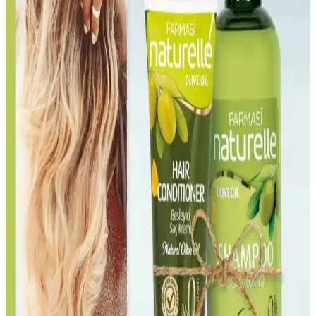
Kaminomoto Super Strength Hair Serum Gold, saç dökülmesini
azaltma ve saç sağlığını iyileştirme amacıyla kullanılan bir serumdur.
Kullanıcı deneyimleri olumlu ve olumsuz görüşler içermektedir.
Isı Koruyucuların Saç Sağlığı Üzerindeki Etkileri ve
Bilimsel Gerçekler
Isı koruyucular, saçın yüksek ısının zararlarından korunmasını
sağlar. Yanlış ürün seçimi ve uygulama hataları hasar riskini
artırabilir. Silikon bazlı ürünler saç sağlığını korumada etkilidir.
Saç Bakımında Güçlü Formüller ve Aktif İçeriklerin
Kullanımı
Saç bakımında güçlü formüller ve aktif içeriklerin önemi, içerik
yapısı ve kullanım önerileriyle saç sağlığını koruma ve güçlendirme
yollarını anlatıyoruz.
Saç Sağlığını Koruyan Şampuanlar: Doğal
İçeriklerle Güçlendirilmiş Saç Bakımı
Saç sağlığını koruyan şampuanlar, doğal içeriklerle saç derisini