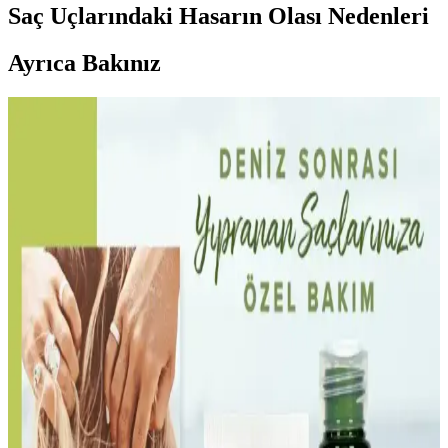
Saç Uçlarındaki Hasarın Olası Nedenleri
Ayrıca Bakınız
Saç Açıcı Kullanımının Saç Sağlığına Etkileri ve
Etkili Bakım Yöntemleri
Saç açıcılar, saçın yapısal bağlarını zayıflatarak kırılganlığa yol açar.
Bond onarıcılar hasarı tamamen gideremez, ancak saçın
görünümünü iyileştirir. Profesyonel uygulama ve düzenli bakım
önemlidir.
Çift Şampuanlama Yönteminin Saç Temizliğinde
Bilimsel Değerlendirmesi ve Uygulama Rehberi
Çift şampuanlama, saç ve saç derisindeki kalıntıları temizlemek için
şampuanın iki kez uygulanmasıdır. Ancak gerekliliği saçın durumu
ve temizleme ihtiyacına bağlıdır. İlk yıkama genellikle yeterlidir.
Kaminomoto Super Strength Hair Serum Gold: Saç
Sağlığı ve Kullanıcı Yorumları İncelemesi