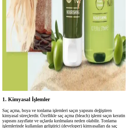
nazikçe temizlerken saçın yapısını güçlendirir ve parlaklık sağlar.
Doğru seçim ve düzenli kullanım önemli.
Vichy Dercos Neogenic Saç Şampuanı İnce Tellere
Hacim ve Dolgunluk Sağlar
Vichy Dercos Neogenic, ince telli saçlara hacim kazandıran, kepek
giderici ve parlaklık sağlayan formülüyle saç sağlığını destekleyen
güvenilir bir şampuandır.
Doğal ve Besleyici Şampuanlar ile Saç Sağlığını
Koruma Yöntemleri
Doğal içeriklerle formüle edilen şampuanlar saçın doğal yapısını
koruyarak güçlendirir ve parlaklık kazandırır. Kimyasal içermeyen
ürünler saç sağlığını destekler.
1. Kimyasal İşlemler
Saç açma, boya ve tonlama işlemleri saçın yapısını değiştiren
kimyasal süreçlerdir. Özellikle saç açma (bleach) işlemi saçın keratin
yapısını zayıflatır ve uçlarda kırılmalara neden olabilir. Tonlama
işlemlerinde kullanılan geliştirici (developer) kimyasalları da saç