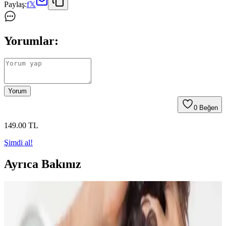
Paylaş:
f
𝕏
Yorumlar:
Yorum
0
Beğen
149
.00
TL
Şimdi al!
Ayrıca Bakınız
Doğal Denge ve Güzellik Arasındaki Bağlantı:
Güncel Trendler ve Doğal Bakım Yöntemleri