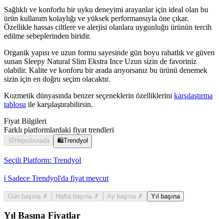
Sağlıklı ve konforlu bir uyku deneyimi arayanlar için ideal olan bu
ürün kullanım kolaylığı ve yüksek performansıyla öne çıkar.
Özellikle hassas ciltlere ve alerjisi olanlara uygunluğu ürünün tercih
edilme sebeplerinden biridir.
Organik yapısı ve uzun formu sayesinde gün boyu rahatlık ve güven
sunan Sleepy Natural Slim Ekstra Ince Uzun sizin de favoriniz
olabilir. Kalite ve konforu bir arada arıyorsanız bu ürünü denemek
sizin için en doğru seçim olacaktır.
Kozmetik dünyasında benzer seçeneklerin özelliklerini
karşılaştırma
tablosu
ile karşılaştırabilirsin.
Fiyat Bilgileri
Farklı platformlardaki fiyat trendleri
🛒
Hepsiburada
🛍️
Trendyol
Seçili Platform:
Trendyol
ℹ️ Sadece Trendyol'da fiyat mevcut
Gün başına
✗
Hafta başına
✗
Ay başına
✗
Yıl başına
Yıl Başına Fiyatlar