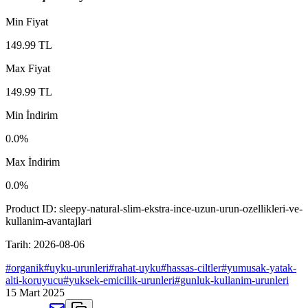
Min Fiyat
149.99
TL
Max Fiyat
149.99
TL
Min İndirim
0.0
%
Max İndirim
0.0
%
Product ID:
sleepy-natural-slim-ekstra-ince-uzun-urun-ozellikleri-ve-
kullanim-avantajlari
Tarih:
2026-08-06
#
organik
#
uyku-urunleri
#
rahat-uyku
#
hassas-ciltler
#
yumusak-yatak-
alti-koruyucu
#
yuksek-emicilik-urunleri
#
gunluk-kullanim-urunleri
15 Mart 2025