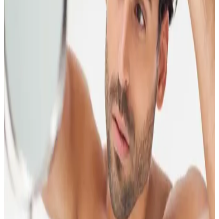
Organik Saç Boyaları: Kimyasal İçeriksiz Doğal
Güzellik ve Saç Sağlığı İçin Tercih Edilen Ürünler
Organik saç boyaları, kimyasal içermeyen doğal içerikleriyle saç
sağlığını korur, çevre dostudur ve uzun vadede saçlara zarar vermez,
sağlıklı ve doğal görünüm sağlar.
Doğal İçerikli Saç Bakım Şampuanları: Saçlarınızı
Kimyasallardan Uzak Tutmanın Yolu
Doğal içerikli saç şampuanları, saç sağlığını koruyan ve kimyasal
maddelerden uzak duran ideal bakım seçeneğidir. Bitkisel özler ve
organik sertifikalarla zenginleştirilmiş ürünler, saçlarınızı güçlendirir
ve parlak tutar.
Doğal Cilt Sağlığı Sabunu: Güvenli ve Bitkisel
İçeriklerle Cilt Bakımı Rehberi
Doğal cilt sağlığı sabunu, kimyasal içermeyen formülü ve bitkisel
içerikleriyle cildi nazikçe temizler, doğal dengeyi korur ve
güçlendirir. Hassas ciltler için ideal seçenekler sunar.