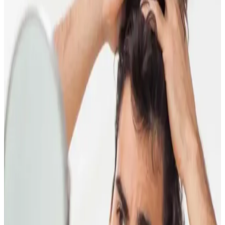
Güncel Trendler ve Doğal Bakım Yöntemleri
Doğal dengeyi koruma ve güzelliği destekleme yöntemleri, organik
ürünler ve yaşam tarzı alışkanlıklarıyla sağlanıyor. Güncel trendler
ve bilimsel araştırmalar, doğallığın güzellikteki önemini vurguluyor.
Doğal ve Organik El Temizleme Sabunları: Güvenli
ve Çevre Dostu Temizlik Seçenekleri
Doğal ve organik el sabunları, kimyasal içermeyen formülleriyle cilt
sağlığını korur ve çevreye duyarlıdır, güvenli ve sürdürülebilir
temizlik sağlar.
2024 Yılında En Popüler Saç Boyası Renkleri ve
Trendleri Rehberi
2024'te doğal ve metalik tonlar öne çıkarken, cesur renkler de
trendlerde. Sağlıklı ve kalıcı saç renkleri için öneriler ve bakım
ipuçlarıyla stilinizi tamamlayın.
Doğal Lip Balm Tavsiyeleri ve Dudak Bakımında
Doğru Ürün Seçimi