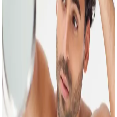
Doğal ve etkili lip balm'ler, dudakların nemini korur, çatlamayı önler
ve sağlıklı görünüm sağlar. İçeriğinde doğal yağlar ve bitkisel özler
bulunur, düzenli kullanım dudak sağlığını destekler.
Organik Saç Boyaları: Kimyasal İçeriksiz Doğal
Güzellik ve Saç Sağlığı İçin Tercih Edilen Ürünler
Organik saç boyaları, kimyasal içermeyen doğal içerikleriyle saç
sağlığını korur, çevre dostudur ve uzun vadede saçlara zarar vermez,
sağlıklı ve doğal görünüm sağlar.
Doğal İçerikli Saç Bakım Şampuanları: Saçlarınızı
Kimyasallardan Uzak Tutmanın Yolu
Doğal içerikli saç şampuanları, saç sağlığını koruyan ve kimyasal
maddelerden uzak duran ideal bakım seçeneğidir. Bitkisel özler ve
organik sertifikalarla zenginleştirilmiş ürünler, saçlarınızı güçlendirir
ve parlak tutar.
Doğal Cilt Sağlığı Sabunu: Güvenli ve Bitkisel
İçeriklerle Cilt Bakımı Rehberi
Doğal cilt sağlığı sabunu, kimyasal içermeyen formülü ve bitkisel