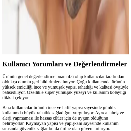
içerikleriyle cildi nazikçe temizler, doğal dengeyi korur ve
güçlendirir. Hassas ciltler için ideal seçenekler sunar.
Doğal Saç Bakımı Trendleri ve Doğanın Gücüyle
Saç Sağlığını Koruma Yöntemleri
Doğal saç bakımı, kimyasal içeriklere alternatif olarak bitkisel özler
ve doğal yağlar kullanmayı içerir. Bu yöntemler saç sağlığını
destekler, parlaklık kazandırır ve çevre dostudur.
Kullanıcı Yorumları ve Değerlendirmeler
Ürünün genel değerlendirme puanı 4.6 olup kullanıcılar tarafından
oldukça olumlu geri bildirimler alınıyor. Çoğu kullanıcında ürünün
yüksek emiciliği ince ve yumuşak yapısı rahatlığı ve kalitesi övgüyle
bahsediliyor. Özellikle süper yumuşak yüzeyi ve kullanım kolaylığı
dikkat çekiyor.
Bazı kullanıcılar ürünün ince ve hafif yapısı sayesinde günlük
kullanımda büyük rahatlık sağladığını vurguluyor. Ayrıca tahriş ve
alerji yapmaması ile hassas ciltler için de uygun olduğunu
belirtiyorlar. Kaymayan yapısı ve yapışkanı sayesinde kullanım
sırasında güvenlik sağlar bu da ürüne olan güveni artırıyor.