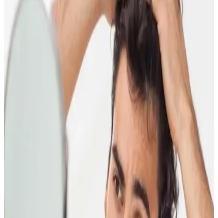
Doğal dengeyi koruma ve güzelliği destekleme yöntemleri, organik
ürünler ve yaşam tarzı alışkanlıklarıyla sağlanıyor. Güncel trendler
ve bilimsel araştırmalar, doğallığın güzellikteki önemini vurguluyor.
Doğal ve Organik El Temizleme Sabunları: Güvenli
ve Çevre Dostu Temizlik Seçenekleri
Doğal ve organik el sabunları, kimyasal içermeyen formülleriyle cilt
sağlığını korur ve çevreye duyarlıdır, güvenli ve sürdürülebilir
temizlik sağlar.
2024 Yılında En Popüler Saç Boyası Renkleri ve
Trendleri Rehberi
2024'te doğal ve metalik tonlar öne çıkarken, cesur renkler de
trendlerde. Sağlıklı ve kalıcı saç renkleri için öneriler ve bakım
ipuçlarıyla stilinizi tamamlayın.
Doğal Lip Balm Tavsiyeleri ve Dudak Bakımında
Doğru Ürün Seçimi
Doğal ve etkili lip balm'ler, dudakların nemini korur, çatlamayı önler
ve sağlıklı görünüm sağlar. İçeriğinde doğal yağlar ve bitkisel özler
bulunur, düzenli kullanım dudak sağlığını destekler.