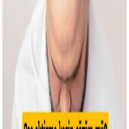
Doğal Teknikler Rehberi
Makyaja dönüşte cilt hazırlığı, doğru ürün seçimi ve göz yapısına
uygun teknikler önemlidir. Doğal ışıkta uygulanan makyaj, gerçek
renk ve uyumu sağlar, günlük hayata kolaylıkla adapte olur.
İlkbahar ve Yaz Düğünleri İçin Doğal ve Şık
Makyaj Teknikleri ve Ürün Önerileri
İlkbahar ve yaz düğünlerinde doğal ve uyumlu makyaj için cilt tonu
uyumu, doğru ürün seçimi ve özel günlere uygun teknikler
önemlidir. Nemlendirme ve kirpik bakımı görünümü tamamlar.
Kaş Bölgesindeki Sivilceyi Gizlemek ve İyileştirmek
İçin Etkili Yöntemler
Kaş bölgesinde oluşan sivilcelerde buz uygulaması, antibakteriyel
kremler ve hidrojel bant kullanımı ile şişlik azaltılır. Yeşil renk
düzeltici ve kapatıcı ile makyajla görünüm minimize edilir, cilt
sağlığı korunur.
Makyajda Kötü Günlerin Nedenleri, Çözümleri ve
Psikolojik Etkileri Üzerine Analiz