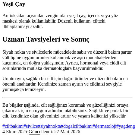
Yeşil Çay
Antioksidan açısından zengin olan yeşil çay, içecek veya yüz
maskesi olarak kullanılabilir. Düzenli kullanım, ciltteki
iltihaplanmayı azaltır.
Uzman Tavsiyeleri ve Sonuç
Siyah nokta ve sivilcelerle mücadelede sabır ve düzenli bakım şarttır.
Cilt tipine uygun ürünler kullanmak ve aşırı müdahalelerden
kaçınmak, en doğru yaklaşımdır. Ayrıca, hormonal veya ciddi cilt
sorunlarında mutlaka dermatologlara başvurulmalıdır.
Unutmayın, sağlıklı bir cilt için doğru ürünler ve düzenli bakım en
önemli anahtardır. Kendinize zaman ayırın ve cildinizi sevgiyle
yumuşakça temizleyin.
Bu bilgiler ışığında, cilt sağlığınızı korumak ve güzelliğinizi ortaya
çıkarmak için en uygun adımları atabilirsiniz. Sağlıklı ve parlak bir
cilt, kendinize olan güveninizi artırır ve yaşam kalitenizi yükseltir.
#
ciltbakimi
#
sivilce
#
siyahnokta
#
dogalciltbakimi
#
dermatoloji
#
yagdeng
4 Ekim 2025
·
Güncellendi:
27 Mart 2026