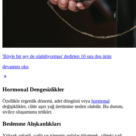
'Böyle bir şey de olabiliyormuş' dedirten 10 sıra dışı ürün
devamını oku
Hormonal Dengesizlikler
Özellikle ergenlik dönemi, adet döngüsü veya
hormonal
değişiklikler, ciltte aşırı yağ üretimine neden olabilir. Bu durum,
sivilce oluşumunu tetikler.
Beslenme Alışkanlıkları
Yüksek şekerli, yağlı ve işlenmiş gıdalar tüketmek, ciltteki yağ