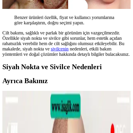
Benzer ürünleri özellik, fiyat ve kullanıcı yorumlarına
göre karşılaştırın, doğru seçimi yapın.
Cilt bakımı, sağlıklı ve parlak bir görünüm için vazgeçilmezdir.
Özellikle siyah nokta ve sivilce gibi sorunlar, hem estetik açıdan
rahatsızlık verebilir hem de cilt sağlığını olumsuz etkileyebilir. Bu
makalede, siyah nokta ve
sivilcenin
nedenleri, etkili bakım
yöntemleri ve doğal çözümler hakkında detaylı bilgiler bulacaksınız.
Siyah Nokta ve Sivilce Nedenleri
Ayrıca Bakınız
Sülfür Sabunu ile Sırt Aknesi Tedavisi: Etkiler,
Kullanım ve Öneriler
Sülfür sabunu, özellikle mantar kaynaklı sırt aknesinde etkili bir
tedavi seçeneği olarak öne çıkıyor. Kullanım sıklığı ve nemlendirme
önerileri ile cilt sağlığı korunmalı.