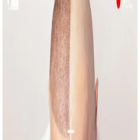
Emface Cilt Tedavisi: Yüz Hatları, Yaşlanma ve Cilt
Sağlığı Üzerine Analiz
Emface tedavisi yüz hatlarını belirginleştirirken, bazı kullanıcılar
ciltte hızlı yaşlanma belirtileri gözlemlemektedir. Tedavi etkileri,
yaşlanma ve yaşam tarzı faktörleriyle şekillenmektedir.
Gelin Makyajında Doğallık ve Kalıcılık İçin Temel
İpuçları ve Teknikler
Gelin makyajında doğal görünüm ile profesyonel fotoğraflarda
belirginlik dengelenmeli. Kaş, göz, allık, highlighter ve dudak
uygulamalarında doğru renk ve teknikler kullanılmalı, makyaj
kalıcılığı sağlanmalıdır.
Yüzde Belirli Bölgedeki Sivilce ve
Hiperpigmentasyonun Nedenleri ve Etkili Çözümleri
Yüzde belirli bir alandaki sivilce ve hiperpigmentasyonun nedenleri
temas dermatiti, bakteriyel enfeksiyon ve çevresel faktörler olabilir.
Doğru bakım ve dermatolojik destekle sorun yönetilebilir.
Makyaja Yeniden Başlamak İçin Temel Ürünler ve