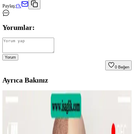
Paylaş:
f
𝕏
Yorumlar:
Yorum
0
Beğen
Ayrıca Bakınız
Sülfür Sabunu ile Sırt Aknesi Tedavisi: Etkiler,
Kullanım ve Öneriler
Sülfür sabunu, özellikle mantar kaynaklı sırt aknesinde etkili bir
tedavi seçeneği olarak öne çıkıyor. Kullanım sıklığı ve nemlendirme
önerileri ile cilt sağlığı korunmalı.