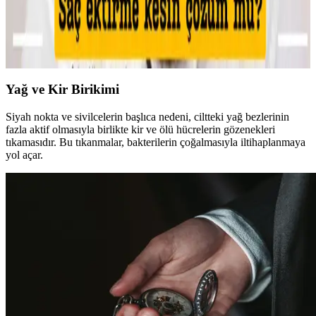
Makyajda kötü günlerin teknik nedenleri, cilt koşullarının etkisi ve
uygulama hataları detaylıca inceleniyor. Ayrıca, psikolojik etkiler ve
sosyal algı üzerine önemli bilgiler sunuluyor.
Yağ ve Kir Birikimi
Siyah nokta ve sivilcelerin başlıca nedeni, ciltteki yağ bezlerinin
fazla aktif olmasıyla birlikte kir ve ölü hücrelerin gözenekleri
tıkamasıdır. Bu tıkanmalar, bakterilerin çoğalmasıyla iltihaplanmaya
yol açar.