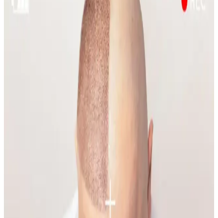
Emface Cilt Tedavisi: Yüz Hatları, Yaşlanma ve Cilt
Sağlığı Üzerine Analiz
Emface tedavisi yüz hatlarını belirginleştirirken, bazı kullanıcılar
ciltte hızlı yaşlanma belirtileri gözlemlemektedir. Tedavi etkileri,
yaşlanma ve yaşam tarzı faktörleriyle şekillenmektedir.
Gelin Makyajında Doğallık ve Kalıcılık İçin Temel
İpuçları ve Teknikler
Gelin makyajında doğal görünüm ile profesyonel fotoğraflarda
belirginlik dengelenmeli. Kaş, göz, allık, highlighter ve dudak
uygulamalarında doğru renk ve teknikler kullanılmalı, makyaj
kalıcılığı sağlanmalıdır.
Yüzde Belirli Bölgedeki Sivilce ve
Hiperpigmentasyonun Nedenleri ve Etkili Çözümleri
Yüzde belirli bir alandaki sivilce ve hiperpigmentasyonun nedenleri
temas dermatiti, bakteriyel enfeksiyon ve çevresel faktörler olabilir.
Doğru bakım ve dermatolojik destekle sorun yönetilebilir.
Makyaja Yeniden Başlamak İçin Temel Ürünler ve