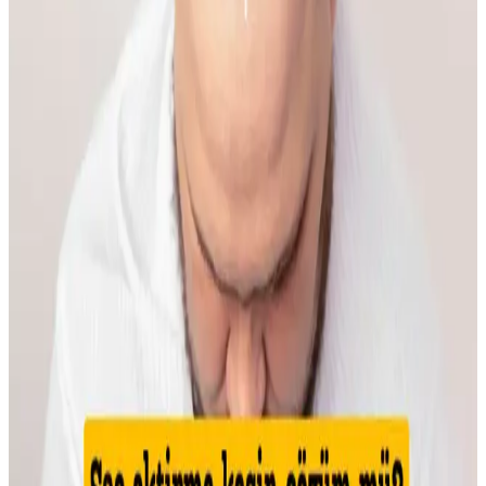
Doğal Teknikler Rehberi
Makyaja dönüşte cilt hazırlığı, doğru ürün seçimi ve göz yapısına
uygun teknikler önemlidir. Doğal ışıkta uygulanan makyaj, gerçek
renk ve uyumu sağlar, günlük hayata kolaylıkla adapte olur.
İlkbahar ve Yaz Düğünleri İçin Doğal ve Şık
Makyaj Teknikleri ve Ürün Önerileri
İlkbahar ve yaz düğünlerinde doğal ve uyumlu makyaj için cilt tonu
uyumu, doğru ürün seçimi ve özel günlere uygun teknikler
önemlidir. Nemlendirme ve kirpik bakımı görünümü tamamlar.
Kaş Bölgesindeki Sivilceyi Gizlemek ve İyileştirmek
İçin Etkili Yöntemler
Kaş bölgesinde oluşan sivilcelerde buz uygulaması, antibakteriyel
kremler ve hidrojel bant kullanımı ile şişlik azaltılır. Yeşil renk
düzeltici ve kapatıcı ile makyajla görünüm minimize edilir, cilt
sağlığı korunur.
Makyajda Kötü Günlerin Nedenleri, Çözümleri ve
Psikolojik Etkileri Üzerine Analiz