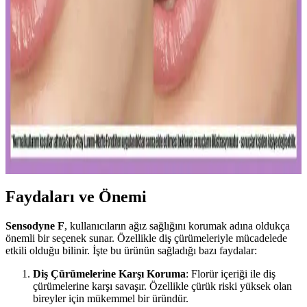
Diş Temizliği ve Koruyucu Ürünler
Diş macunu ve diş fırçası, ağız hijyeninin temel taşlarıdır. Florür
içeren ürünler dişleri güçlendirir, düzenli kullanım sağlıklı gülüşler
sağlar.
Uzun Süre Kalıcı ve Doğal Mat Fondötenler:
Günlük Kullanım İçin En İyi Seçenekler ve İpuçları
Kalıcı ve doğal görünüm sunan mat fondötenler, suya ve tere
dayanıklı formülleriyle gün boyu tazelik sağlar. Cilt tipine uygun
seçenekler ve doğru uygulama ipuçlarıyla makyajınızı
mükemmelleştirin.
Faydaları ve Önemi
Sensodyne F
, kullanıcıların ağız sağlığını korumak adına oldukça
önemli bir seçenek sunar. Özellikle diş çürümeleriyle mücadelede
etkili olduğu bilinir. İşte bu ürünün sağladığı bazı faydalar:
Diş Çürümelerine Karşı Koruma
: Florür içeriği ile diş
çürümelerine karşı savaşır. Özellikle çürük riski yüksek olan
bireyler için mükemmel bir üründür.