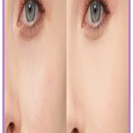
İslak Ruj Uygulama ve Bakım İpuçlarıyla
Mükemmel Dudaklara Ulaşın
İslak rujun güzelliğini ortaya çıkarmak ve kalıcılığını artırmak için
doğru uygulama teknikleri ve bakım önerileri. Dudakların temizliği,
sınır çizimi ve kat kat uygulama ile mükemmel görünüm elde edin.
Japon ve Kore Güzellik Markalarının FDA Güneş
Koruyucu Düzenlemelerine Uyum Stratejileri
Japon ve Kore güzellik markaları, FDA'nın sıkı güneş koruyucu
düzenlemelerine, ürünlerini güneş koruyucu yerine cilt jeli veya
makyaj bazı olarak etiketleyerek uyum sağlıyor. Bu strateji, tüketici
bilincini gerektiriyor.
Curel Yoğun Nemlendirici Krem: Hassas ve Sorunlu
Ciltler İçin Etkili Nemlendirme Çözümü
Curel yoğun nemlendirici krem, hassas ve kuru ciltler için kokusuz,
hızlı emilen bir nemlendirme sunar. Kullanıcılar kuruluk ve
pürüzlerde iyileşme gözlemlerken, bazı ciltlerde olumsuz
reaksiyonlar görülebilir.
Yapay Zeka ile Kozmetik Sektöründe Yenilikler ve