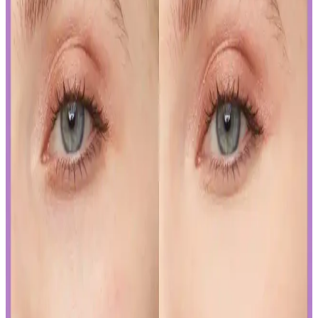
Kalıcı Oje Seçenekleri: Nail Master M377 ve M378
Modellerinin Detaylı Analizi
Nail Master M377 ve M378 modelleri, dayanıklılık ve parlaklık
sunan kalıcı ojeler arasında öne çıkar. Bu modellerin özellikleri ve
bakım önerileriyle uzun süre şık ve bakımlı kalabilirsiniz.
İslak Ruj Uygulama ve Bakım İpuçlarıyla
Mükemmel Dudaklara Ulaşın
İslak rujun güzelliğini ortaya çıkarmak ve kalıcılığını artırmak için
doğru uygulama teknikleri ve bakım önerileri. Dudakların temizliği,
sınır çizimi ve kat kat uygulama ile mükemmel görünüm elde edin.
Japon ve Kore Güzellik Markalarının FDA Güneş
Koruyucu Düzenlemelerine Uyum Stratejileri
Japon ve Kore güzellik markaları, FDA'nın sıkı güneş koruyucu
düzenlemelerine, ürünlerini güneş koruyucu yerine cilt jeli veya
makyaj bazı olarak etiketleyerek uyum sağlıyor. Bu strateji, tüketici
bilincini gerektiriyor.
Curel Yoğun Nemlendirici Krem: Hassas ve Sorunlu