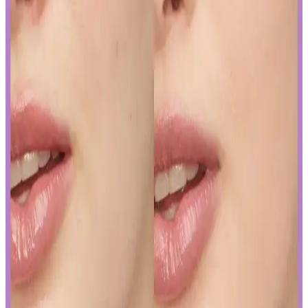
Sunduğu Faydalar
Kozmetik endüstrisinde yapay zeka, ürün geliştirmeden müşteri
deneyimine kadar birçok alanda devrim yaratıyor. Sürdürülebilirlik
ve inovasyonun anahtarı olan bu teknolojiyi yakından inceleyin.
Gözaltı Kapatıcısında Doğal Görünüm İçin Ürün
Seçimi ve Uygulama Yöntemleri
Gözaltı kapatıcısı seçimi ve uygulama teknikleriyle doğal görünüm
yakalamak için hafif ürünler ve doğru uygulama yöntemleri
önemlidir. İnce katmanlar ve uygun tonlar ile göz altlarınızda doğal
parlaklık sağlayabilirsiniz.
Ağız Bakımı ve Hijyenin Temel Unsurları: Günlük
Diş Temizliği ve Koruyucu Ürünler
Diş macunu ve diş fırçası, ağız hijyeninin temel taşlarıdır. Florür
içeren ürünler dişleri güçlendirir, düzenli kullanım sağlıklı gülüşler
sağlar.
Uzun Süre Kalıcı ve Doğal Mat Fondötenler:
Günlük Kullanım İçin En İyi Seçenekler ve İpuçları