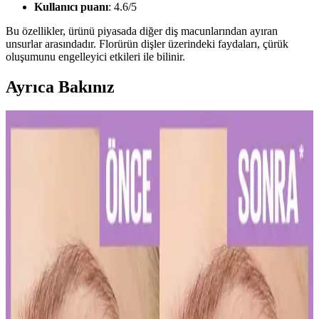
Kullanıcı puanı
: 4.6/5
Bu özellikler, ürünü piyasada diğer diş macunlarından ayıran
unsurlar arasındadır. Florürün dişler üzerindeki faydaları, çürük
oluşumunu engelleyici etkileri ile bilinir.
Ayrıca Bakınız
Diş Hassasiyetini Azaltan Doğru Diş Macunu Seçimi
ve Kullanım İpuçları
Diş hassasiyetini hafifletmek ve sağlıklı bir gülüşe ulaşmak için
doğru diş macunu seçimi ve düzenli kullanım önemlidir. Uzman
önerileriyle diş sağlığınızı koruyun.
Kalıcı Kalem Göz Makyajı: Uzun Süre Dayanan ve
Pratik Kullanım İpuçları
Kalıcı kalem göz makyajı, suya ve tere dayanıklı formülleriyle uzun
süre kalıcı ve net çizgiler sağlar. Uygulama ve bakım ipuçlarıyla
gözlerinizi vurgulayın.