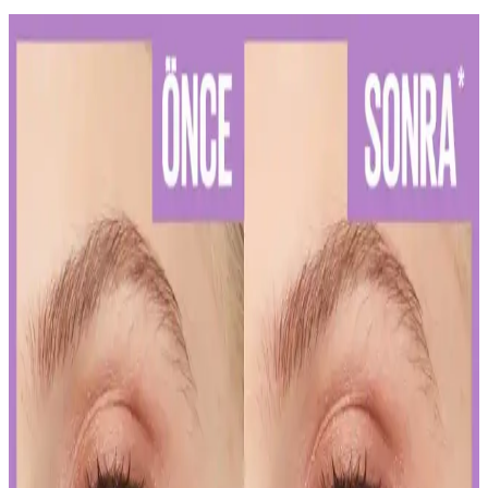
Diş Hassasiyetini Azaltan Doğru Diş Macunu Seçimi
ve Kullanım İpuçları
Diş hassasiyetini hafifletmek ve sağlıklı bir gülüşe ulaşmak için
doğru diş macunu seçimi ve düzenli kullanım önemlidir. Uzman
önerileriyle diş sağlığınızı koruyun.
Kalıcı Kalem Göz Makyajı: Uzun Süre Dayanan ve
Pratik Kullanım İpuçları
Kalıcı kalem göz makyajı, suya ve tere dayanıklı formülleriyle uzun
süre kalıcı ve net çizgiler sağlar. Uygulama ve bakım ipuçlarıyla
gözlerinizi vurgulayın.
Kalıcı Oje Seçenekleri: Nail Master M377 ve M378
Modellerinin Detaylı Analizi
Nail Master M377 ve M378 modelleri, dayanıklılık ve parlaklık
sunan kalıcı ojeler arasında öne çıkar. Bu modellerin özellikleri ve
bakım önerileriyle uzun süre şık ve bakımlı kalabilirsiniz.