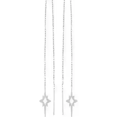
Cerrahi Çelik ve Mıknatıslı Küpe Setleri
Karşılaştırması: Malzeme, Konfor ve Kullanıcı
Yorumları
Bu makalede, cerrahi çelik ve mıknatıslı küpe setlerinin malzeme,
tasarım, kullanım rahatlığı ve kullanıcı geri bildirimleri açısından
detaylı karşılaştırması yapılmaktadır.
Aurrari Güneş Figürlü Altın Kaplama Küpe: Zarif
ve Enerjik Tasarım Seçenekleri
Aurrari'nin güneş figürlü altın kaplama küpesi, şıklık ve enerjiyi bir
araya getiriyor. Pratik kullanım ve yüksek kaliteyle günlük ve özel
günlerinizde fark yaratır.
Nereze 925 Ayar Gümüş Zirkon Taşlı Çift Yıldız
Model Küpe Detayları ve Özellikleri
Nereze'nin 925 ayar gümüş ve rose gold kaplama çift yıldız küpesi,
hafifliği ve zarif tasarımıyla günlük ve özel kullanıma uygun, parıltılı
zirkon taşlarıyla dikkat çeker.