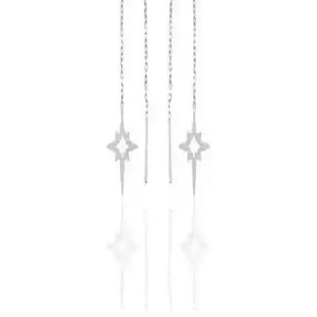
Aurrari Güneş Figürlü Altın Kaplama Küpe: Zarif
ve Enerjik Tasarım Seçenekleri
Aurrari'nin güneş figürlü altın kaplama küpesi, şıklık ve enerjiyi bir
araya getiriyor. Pratik kullanım ve yüksek kaliteyle günlük ve özel
günlerinizde fark yaratır.
Nereze 925 Ayar Gümüş Zirkon Taşlı Çift Yıldız
Model Küpe Detayları ve Özellikleri
Nereze'nin 925 ayar gümüş ve rose gold kaplama çift yıldız küpesi,
hafifliği ve zarif tasarımıyla günlük ve özel kullanıma uygun, parıltılı
zirkon taşlarıyla dikkat çeker.
Söğütlü Silver Lotus Modeli Küpe Kök Zümrüt ve
Markazit Taşlı Zarif Tasarım
Söğütlü Silver'in lotus temalı küpesi, kök zümrüt ve markazit
taşlarıyla doğal ve zarif bir görünüm sunar. Günlük ve özel
kullanımlar için ideal, dayanıklı ve şık tasarımıyla dikkat çeker.
Bellss Accessory Serenay Şövalye Model Küpe
Günlük Kullanım İçin Zarif ve Dayanıklı Tasarım