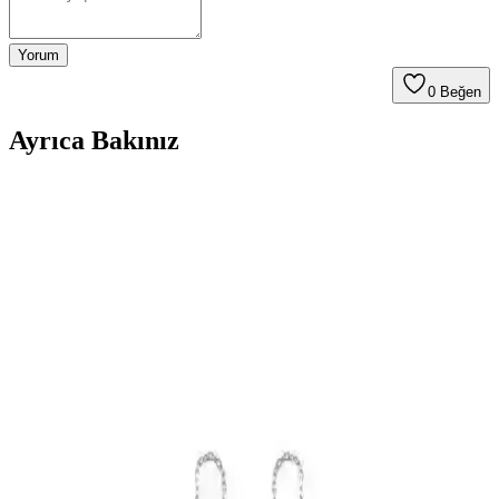
Yorum
0
Beğen
Ayrıca Bakınız
Trend Collection Küpe Karşılaştırması: Geometrik
ve Halka Modellerinin Özellikleri ve Kullanıcı
Yorumları
Trend Collection'in geometrik ve halka küpe modelleri, dayanıklılık
ve şıklık sunar. Kullanıcı yorumlarıyla ürünlerin avantajları ve dikkat
edilmesi gereken noktalar detaylandırılmıştır.
Söğütlü Silver Rose Zirkon Taşlı 12 mm Halka
Küpe Kadınlar İçin Zarif ve Şık Tasarım
Rose renkli gümüş ve zirkon taşlar ile tasarlanmış 12 mm halka
küpe, şıklık ve zarafeti günlük kullanımda sunar, hafif ve dayanıklı
yapısıyla dikkat çeker.