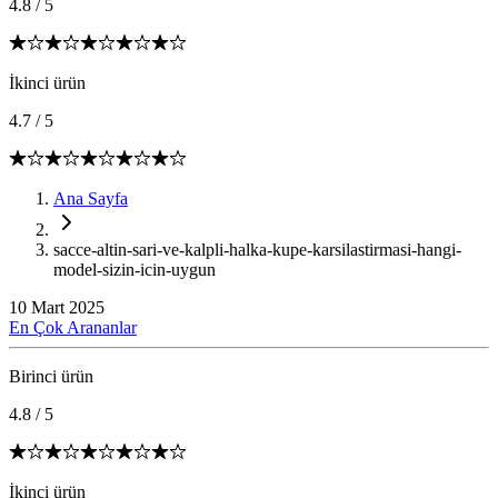
4.8
/
5
İkinci ürün
4.7
/
5
Ana Sayfa
sacce-altin-sari-ve-kalpli-halka-kupe-karsilastirmasi-hangi-
model-sizin-icin-uygun
10 Mart 2025
En Çok Arananlar
Birinci ürün
4.8
/
5
İkinci ürün