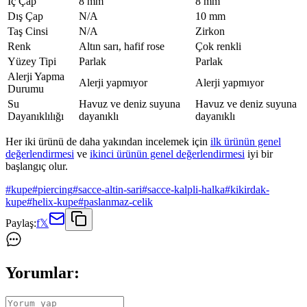
İç Çap
8 mm
8 mm
Dış Çap
N/A
10 mm
Taş Cinsi
N/A
Zirkon
Renk
Altın sarı, hafif rose
Çok renkli
Yüzey Tipi
Parlak
Parlak
Alerji Yapma
Alerji yapmıyor
Alerji yapmıyor
Durumu
Su
Havuz ve deniz suyuna
Havuz ve deniz suyuna
Dayanıklılığı
dayanıklı
dayanıklı
Her iki ürünü de daha yakından incelemek için
ilk ürünün genel
değerlendirmesi
ve
ikinci ürünün genel değerlendirmesi
iyi bir
başlangıç olur.
#
kupe
#
piercing
#
sacce-altin-sari
#
sacce-kalpli-halka
#
kikirdak-
kupe
#
helix-kupe
#
paslanmaz-celik
Paylaş:
f
𝕏
Yorumlar: