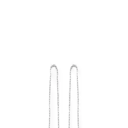
Trend Collection Küpe Karşılaştırması: Geometrik
ve Halka Modellerinin Özellikleri ve Kullanıcı
Yorumları
Trend Collection'in geometrik ve halka küpe modelleri, dayanıklılık
ve şıklık sunar. Kullanıcı yorumlarıyla ürünlerin avantajları ve dikkat
edilmesi gereken noktalar detaylandırılmıştır.
Söğütlü Silver Rose Zirkon Taşlı 12 mm Halka
Küpe Kadınlar İçin Zarif ve Şık Tasarım
Rose renkli gümüş ve zirkon taşlar ile tasarlanmış 12 mm halka
küpe, şıklık ve zarafeti günlük kullanımda sunar, hafif ve dayanıklı
yapısıyla dikkat çeker.
Cerrahi Çelik ve Mıknatıslı Küpe Setleri
Karşılaştırması: Malzeme, Konfor ve Kullanıcı
Yorumları
Bu makalede, cerrahi çelik ve mıknatıslı küpe setlerinin malzeme,
tasarım, kullanım rahatlığı ve kullanıcı geri bildirimleri açısından
detaylı karşılaştırması yapılmaktadır.