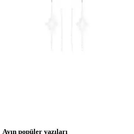
Söğütlü Silver Lotus Modeli Küpe Kök Zümrüt ve
Markazit Taşlı Zarif Tasarım
Söğütlü Silver'in lotus temalı küpesi, kök zümrüt ve markazit
taşlarıyla doğal ve zarif bir görünüm sunar. Günlük ve özel
kullanımlar için ideal, dayanıklı ve şık tasarımıyla dikkat çeker.
Bellss Accessory Serenay Şövalye Model Küpe
Günlük Kullanım İçin Zarif ve Dayanıklı Tasarım
Bellss Accessory Serenay Şövalye Model Küpe, dayanıklı çelik ve
parlak zirkon taş detaylarıyla günlük şıklığa mükemmel uyum sağlar,
uzun ömürlü ve şık bir takı seçeneği sunar.
Söğütlü Silver Gümüş Kutup Yıldızı Zincir Küpe
Modern ve Zarif Tasarım Özellikleri
Söğütlü Silver'in tasarladığı yıldız motifli gümüş küpe, 925 ayar
gümüş ve rodyum kaplama ile dayanıklılık ve şıklık sunar, 11 cm
uzunluğu ve 14 mm montür boyutuyla dikkat çekicidir.
Ayın popüler yazıları