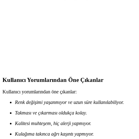
Bellss Accessory Serenay Şövalye Model Küpe, dayanıklı çelik ve
parlak zirkon taş detaylarıyla günlük şıklığa mükemmel uyum sağlar,
uzun ömürlü ve şık bir takı seçeneği sunar.
Söğütlü Silver Gümüş Kutup Yıldızı Zincir Küpe
Modern ve Zarif Tasarım Özellikleri
Söğütlü Silver'in tasarladığı yıldız motifli gümüş küpe, 925 ayar
gümüş ve rodyum kaplama ile dayanıklılık ve şıklık sunar, 11 cm
uzunluğu ve 14 mm montür boyutuyla dikkat çekicidir.
Kullanıcı Yorumlarından Öne Çıkanlar
Kullanıcı yorumlarından öne çıkanlar:
Renk değişimi yaşanmıyor ve uzun süre kullanılabiliyor.
Takması ve çıkarması oldukça kolay.
Kalitesi muhteşem, hiç alerji yapmıyor.
Kulağıma takınca ağrı kaşıntı yapmıyor.