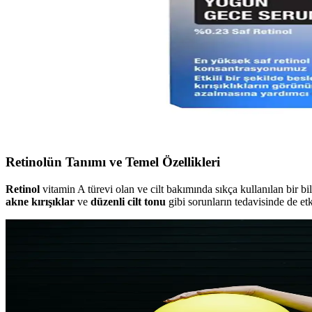
Yaşlanma karşıtı kremler, hyaluronik asit ve retinol gibi içeriklerle cildi
Yağlı Ciltler İçin Retinol Serumu: Cilt Sağlığını Des
Yağlı ciltler için uygun retinol serumu, cilt yenileme ve yaşlanma belirti
Neutrogena Retinol Boost Serisi ile Cilt Bakımında Ye
Neutrogena'nın Retinol Boost serisi, yaşlanma karşıtı etkileriyle ciltte 
Retinolün Tanımı ve Temel Özellikleri
Retinol
vitamin A türevi olan ve cilt bakımında sıkça kullanılan bir bi
akne
kırışıklar
ve
düzenli cilt tonu
gibi sorunların tedavisinde de etki