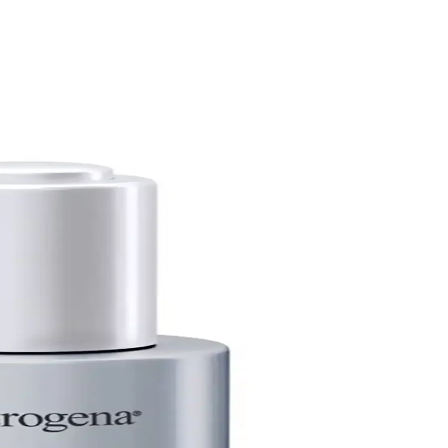
üneş koruyucu ve cilt yenilenmesini teşvik eden uygulamalar da ele
rici bir özet.
ir görünüm sunar.
 Doğru bakım ve önlemlerle bu durum hızla iyileşir.
k bir cilt için ipuçları sunar.