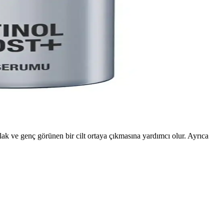
 ve doğru ürün seçimiyle cilt sağlığı korunur.
i önler.
 gözle görülür sonuçlar sunar.
arlak ve genç görünen bir cilt ortaya çıkmasına yardımcı olur. Ayrıca