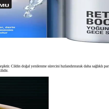
 yeniler, elastikiyetini artırır ve kırışıklıkları azaltır. Düzenli kullanım
tekleyen Güvenilir Bakım Seçenekleri
lerini azaltırken gözenekleri sıkılaştırır, fazla yağı kontrol eder ve tahriş
nilikçi Çözümler ve Etkili Sonuçlar
yenilenme sağlar, ince çizgi ve kırışıklıkları azaltır, düzenli kullanımda
leşiktir. Cildin doğal yenilenme sürecini hızlandırırarak daha sağlıklı p
lidir.