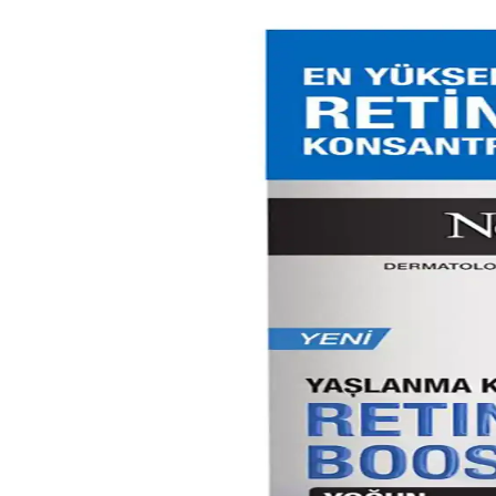
Asya Güzellik Rutini Perspektifinden Kolajen Üretimi
Asya güzellik rutini kapsamında kolajen üretimini destekleyen retinol,
alınmıştır.
Göz Kremi ve Cilt Yenileme Etkileri: Bilimsel Yaklaşım
Göz kremi ve cilt yenileme arasındaki ilişkiyi bilimsel veriler ışığında i
CeraVe Retinol Serumu ile Yağlı ve Düzensiz Ciltler
CeraVe’nin retinol serumu, yağlı ve düzensiz ciltler için cilt yenileme v
Kaş Ağdası Sonrası Deri Hasarı ve Morluk Görünümü:
Kaş ağdası sonrası ciltte oluşan morluk ve deri hasarının nedenleri aras
Aktif İçeriklerin Cilt Sağlığına Etkileri ve Doğru Seç
Cilt bakımında aktif içeriklerin önemi, etkileri ve doğru kullanım yöntem
Etkili Yaşlanma Karşıtı Cilt Bakım Kremleri ve Kulla