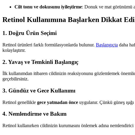
Cilt tonu ve dokusunu iyileştirme
: Donuk ve mat görünümü az
Retinol Kullanımına Başlarken Dikkat Ed
1.
Doğru Ürün Seçimi
Retinol ürünleri farklı formülasyonlarda bulunur.
Başlangıçta
daha haf
kolaylaştırır.
2.
Yavaş ve Temkinli Başlangıç
İlk kullanımdan itibaren cildinizin reaksiyonunu gözlemlemek önemlidir
geçebilirsiniz.
3.
Gündüz ve Gece Kullanımı
Retinol genellikle
gece yatmadan önce
uygulanır. Çünkü güneş ışığı
4.
Nemlendirme ve Bakım
Retinol kullanırken cildinizin kurumasını önlemek adına nemlendirici ürün