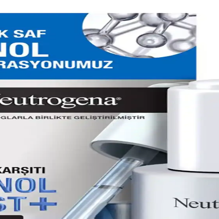
ni Destekleyen Ürünler ve İçerikler
 vitamin C, bakır peptitler ve beslenme önerileri detaylandırılmıştır. G
lar ve Güncel Bilgiler
nceleyen, içeriklerin etkilerini ve kullanım sürelerini açıklayan bilgilendi
de Yenilikçi Bakım Çözümü
e ton eşitliği sağlar, pürüzleri azaltır, uzun vadede sağlıklı ve parlak b
 Nedenleri, Önlemleri ve Tedavi Yöntemleri
ında aktif cilt ürünleri kullanımı, yanlış uygulama ve cilt tipi yer alır.
im Rehberi
leri hakkında detaylı bilgiler içerir. Uzman önerileriyle sağlıklı ve parla
nım İpuçları