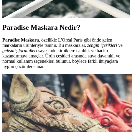
alıcı kirpikler sağlar. Suya dayanıklı ve hassas gözler için uygun
seçenekleriyle makyaj rutininizin vazgeçilmez parçası olmaya hazır.
Paradise Maskara Nedir?
Paradise Maskara
, özellikle L'Oréal Paris gibi önde gelen
markaların ürünleriyle tanınır. Bu maskaralar,
zengin içerikleri
ve
gelişmiş formülleri
sayesinde kirpiklere canlılık ve hacim
kazandırmayı amaçlar. Ürün çeşitleri arasında suya dayanıklı ve
normal kullanım seçenekleri bulunur, böylece farklı ihtiyaçlara
uygun çözümler sunar.