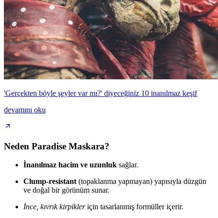
'Gerçekten böyle şeyler var mı?' diyeceğiniz 10 inanılmaz keşif
devamını oku
Neden Paradise Maskara?
İnanılmaz hacim ve uzunluk
sağlar.
Clump-resistant
(topaklanma yapmayan) yapısıyla düzgün
ve doğal bir görünüm sunar.
İnce, kıvrık kirpikler
için tasarlanmış formüller içerir.