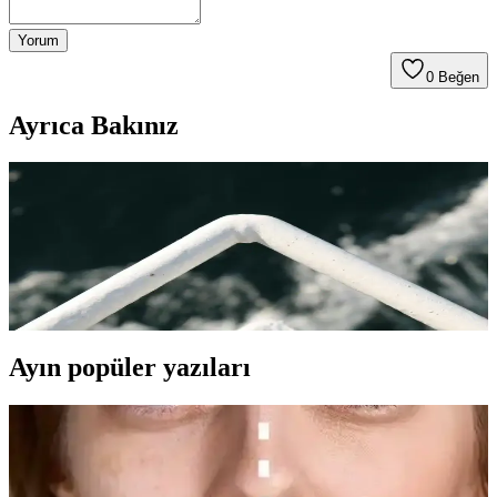
Yorum
0
Beğen
Ayrıca Bakınız
Paradise Maskara ile Doğal ve Hacimli Kirpiklere
Ulaşmanın Yolları
Paradise Maskara, hacim ve uzunluk kazandıran formülüyle göz
alıcı kirpikler sağlar. Suya dayanıklı ve hassas gözler için uygun
seçenekleriyle makyaj rutininizin vazgeçilmez parçası olmaya hazır.
Ayın popüler yazıları