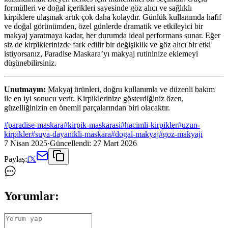
formülleri ve doğal içerikleri sayesinde göz alıcı ve sağlıklı
kirpiklere ulaşmak artık çok daha kolaydır. Günlük kullanımda hafif
ve doğal görünümden, özel günlerde dramatik ve etkileyici bir
makyaj yaratmaya kadar, her durumda ideal performans sunar. Eğer
siz de kirpiklerinizde fark edilir bir değişiklik ve göz alıcı bir etki
istiyorsanız, Paradise Maskara’yı makyaj rutininize eklemeyi
düşünebilirsiniz.
Unutmayın:
Makyaj ürünleri, doğru kullanımla ve düzenli bakım
ile en iyi sonucu verir. Kirpiklerinize gösterdiğiniz özen,
güzelliğinizin en önemli parçalarından biri olacaktır.
#
paradise-maskara
#
kirpik-maskarasi
#
hacimli-kirpikler
#
uzun-
kirpikler
#
suya-dayanikli-maskara
#
dogal-makyaj
#
goz-makyaji
7 Nisan 2025
·
Güncellendi:
27 Mart 2026
Paylaş:
f
𝕏
Yorumlar: