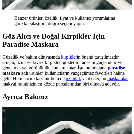
Benzer ürünleri özellik, fiyat ve kullanıcı yorumlarına
göre karşılaştırın, doğru seçimi yapın.
Göz Alıcı ve Doğal Kirpikler İçin
Paradise Maskara
Güzellik ve bakım dünyasında
kirpikler
in önemi tartışılmazdır.
Güçlü, uzun ve kıvrık kirpikler, gözlerin ifadesini güçlendirir ve
genel makyaj görünümüne anlam katar. İşte bu noktada
paradise
maskara
adlı ürünler, kullanıcıların vazgeçilmez favorileri haline
gelir. Hem hacim kazanır hem de
uzunluk
vaat eder, bu
maskaralar
makyaj rutininizin en gözde parçalarından biri olmaya adaydır.
Ayrıca Bakınız
Paradise Maskara ile Doğal ve Hacimli Kirpiklere
Ulaşmanın Yolları
Paradise Maskara, hacim ve uzunluk kazandıran formülüyle göz