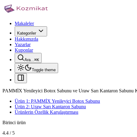
Makaleler
Kategoriler
Hakkımızda
Yazarlar
Kuponlar
Ara...
⌘
K
Toggle theme
PAMMİX Yenileyici Botox Sabunu ve Uraw Sarı Kantaron Sabunu Ka
Ürün 1: PAMMİX Yenileyici Botox Sabunu
Ürün 2: Uraw Sarı Kantaron Sabunu
Ürünlerin Özellik Karşılaştırması
Birinci ürün
4.4
/
5