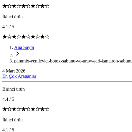
İkinci ürün
4.1
/
5
Ana Sayfa
pammix-yenileyici-botox-sabunu-ve-uraw-sari-kantaron-sabunu-
4 Mart 2026
En Çok Arananlar
Birinci ürün
4.4
/
5
İkinci ürün
4.1
/
5