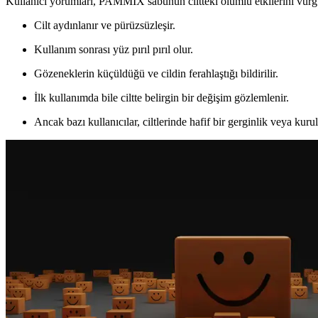
Kullanıcı yorumları, PAMMİX sabunun ciltteki olumlu etkilerini vurg
Cilt aydınlanır ve pürüzsüzleşir.
Kullanım sonrası yüz pırıl pırıl olur.
Gözeneklerin küçüldüğü ve cildin ferahlaştığı bildirilir.
İlk kullanımda bile ciltte belirgin bir değişim gözlemlenir.
Ancak bazı kullanıcılar, ciltlerinde hafif bir gerginlik veya kurulu