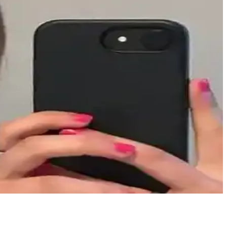
e uygun cilt bakımı yöntemleri detaylı şekilde ele alınmaktadır.
sya güzellik ürünleri düzenli kullanımda etkili sonuçlar sunar.
mler ağrılı aknelerin iyileşmesini sağlar.
 Doğru uygulama ve cilt bakımı önemlidir.
önetimi ve cilt bakımı birlikte ele alındı.