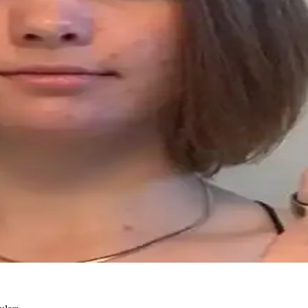
vi ve Bakım Yöntemleri
tüyler, batık kıllar ve cilt lekeleri için elektroloji, lazer epilasyon v
rünleri ve Bakım Yöntemleri
iler ve nemlendirme önemlidir. Retinoidler, BHA ve kil maskeleri gibi A
Etkili Bakım Yöntemleri
yaşam tarzı değişiklikleri önemlidir. Uzman kontrolünde uygulanan yönte
 Pürüzsüz Makyaj Teknikleri
endirici ve primer seçimi makyajın pürüzsüz ve kalıcı olmasını sağlar.
ütünsel Yaklaşımlar
ikolojik yaklaşımla 2.5 ayda önemli ilerleme sağlandı. Beslenme, stres y