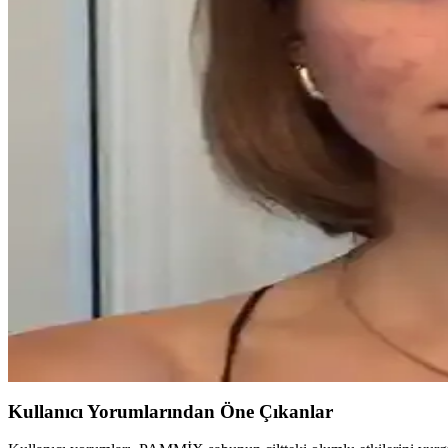
PCOS Kaynaklı Çene Tüyleri ve Cilt Sorunları: Teda
Polikistik Over Sendromu (PCOS) nedeniyle çene bölgesinde oluşan kalın 
Gözenek Görünümünü Azaltmak İçin Asya Güzellik Ü
Gözeneklerin görünümünü azaltmak için yağ kontrolü, nazik temizleyic
Akne Ağrısını Azaltmak İçin Dermatolojik Tedavi ve 
Akne ağrısını azaltmak için dermatolojik tedavi, uygun cilt bakımı ve 
Asya Güzellik Ürünleriyle Fondöten Altı Hazırlık ve
Asya güzellik ürünleriyle fondöten altına uygun güneş koruyucu, neml
Akne Tedavisinde 2.5 Ayda Kaydedilen İlerleme ve B
Akne tedavisinde yaşam tarzı değişiklikleri, doğru ürün kullanımı ve ps
Kullanıcı Yorumlarından Öne Çıkanlar