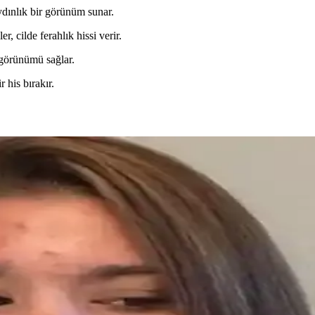
aydınlık bir görünüm sunar.
er, cilde ferahlık hissi verir.
 görünümü sağlar.
 his bırakır.
 Önleme Yöntemleri ve Ürün Seçimi
rgindir. Doğru nemlendirme, uygun ürün seçimi ve minimal uygulama teknik
eri ve Etkili Tedavi Yöntemleri
a kendini gösteren cilt rahatsızlığıdır. Nedenleri, belirtileri ve dermato
eçenekleri
kadar yenilikçi ve etkili çözümler sunar. Geleneksel ve modern ürünlerin