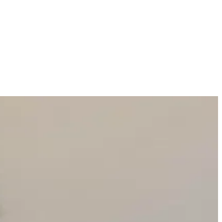
leriyle bu sorun azaltılabilir.
log kontrolünde uygulanan tedavi yöntemleri detaylıca ele alınmaktadır.
 birleşimi, farklı bakım ihtiyaçlarına hitap eder.