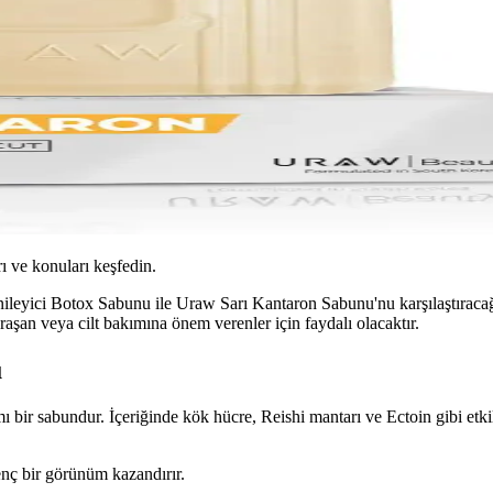
ı ve konuları keşfedin.
ici Botox Sabunu ile Uraw Sarı Kantaron Sabunu'nu karşılaştıracağız. H
ğraşan veya cilt bakımına önem verenler için faydalı olacaktır.
u
sabundur. İçeriğinde kök hücre, Reishi mantarı ve Ectoin gibi etkili bil
 genç bir görünüm kazandırır.