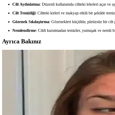
Cilt Aydınlatma
: Düzenli kullanımda ciltteki lekeleri açar ve 
Cilt Temizliği
: Ciltteki kirleri ve makyajı etkili bir şekilde temizl
Gözenek Sıkılaştırma
: Gözenekleri küçültür, pürüzsüz bir cilt
Nemlendirme
: Cildi kurutmadan temizler, yumuşak ve nemli bir
Ayrıca Bakınız
Yaşlı Ciltlerde Makyajın Kırışıklıklara Yerleşmesini
Yaşlanma ile makyajın kırışıklıklara dolması kuru ciltlerde daha beli
Ağız Çevresinde Perioral Dermatit: Nedenleri, Belirtil
Perioral dermatit, ağız çevresinde kırmızı kabarcıklar ve kızarıklıklarl
Asya Güzellik Ürünlerinde Yenilikçi ve Etkili Bakım S
Asya güzellik ürünleri, gözden saça, cilt bakımından doğal yöntemlere 