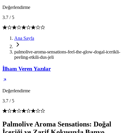
Değerlendirme
3.7
/
5
Ana Sayfa
palmolive-aroma-sensations-feel-the-glow-dogal-icerikli-
peeling-etkili-dus-jeli
İlham Veren Yazılar
Değerlendirme
3.7
/
5
Palmolive Aroma Sensations: Doğal
İçeriği ve Zarif Kokusuyla Banyo