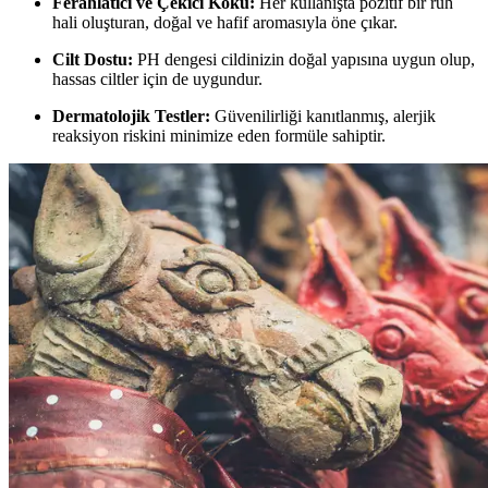
Ferahlatıcı ve Çekici Koku:
Her kullanışta pozitif bir ruh
hali oluşturan, doğal ve hafif aromasıyla öne çıkar.
Cilt Dostu:
PH dengesi cildinizin doğal yapısına uygun olup,
hassas ciltler için de uygundur.
Dermatolojik Testler:
Güvenilirliği kanıtlanmış, alerjik
reaksiyon riskini minimize eden formüle sahiptir.