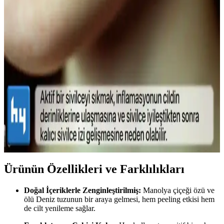
korur. İnce fırçalar ve doğru uygulama teknikleriyle gözlerinize
doğal çekicilik katın.
Lykd Makyaj Sabitleyici Sprey: Gün Boyu Tazelik
ve Doğal Görünüm Sağlayan Hafif Formül
Lykd makyaj sabitleyici spreyi, hafif yapısı ve yüksek
performansıyla makyajın gün boyunca taze ve doğal kalmasını
sağlar, ferahlatıcı etkisiyle konfor sunar.
Sivilce Tedavi Yöntemleri: Doğal ve Medikal
Yaklaşımlarla Cilt Bakımı
Sivilce tedavisinde doğal ve medikal yöntemleri, dikkat edilmesi
gerekenleri ve cilt sağlığını koruma yollarını öğrenin.
Ürünün Özellikleri ve Farklılıkları
Doğal İçeriklerle Zenginleştirilmiş:
Manolya çiçeği özü ve
ölü Deniz tuzunun bir araya gelmesi, hem peeling etkisi hem
de cilt yenileme sağlar.