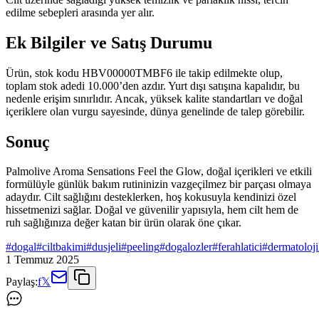
edilme sebepleri arasında yer alır.
Ek Bilgiler ve Satış Durumu
Ürün, stok kodu HBV00000TMBF6 ile takip edilmekte olup,
toplam stok adedi 10.000’den azdır. Yurt dışı satışına kapalıdır, bu
nedenle erişim sınırlıdır. Ancak, yüksek kalite standartları ve doğal
içeriklere olan vurgu sayesinde, dünya genelinde de talep görebilir.
Sonuç
Palmolive Aroma Sensations Feel the Glow, doğal içerikleri ve etkili
formülüyle günlük bakım rutininizin vazgeçilmez bir parçası olmaya
adaydır. Cilt sağlığını desteklerken, hoş kokusuyla kendinizi özel
hissetmenizi sağlar. Doğal ve güvenilir yapısıyla, hem cilt hem de
ruh sağlığınıza değer katan bir ürün olarak öne çıkar.
#
dogal
#
ciltbakimi
#
dusjeli
#
peeling
#
dogalozler
#
ferahlatici
#
dermatolojik
1 Temmuz 2025
Paylaş:
f
𝕏