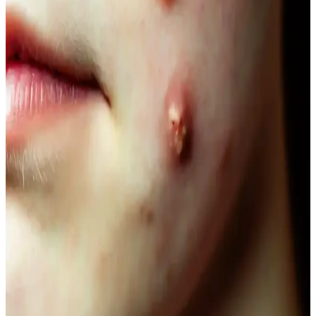
ferahlık sunar. Le Petit Marseillais’in doğadan ilham alan formülleri
ve Palmolive Naturals’in hafif yapısı, çeşitli boyut ve fiyat
seçenekleriyle bakımda tercih edilir.
Vegan Göz Altı Bakım Kremleri: Doğal ve
Hayvansal İçeriksiz Çözüm Önerileri
Vegan göz altı kremleri, doğal içeriklerle formüle edilerek cilt
sağlığını destekler, çevresel sorumluluğu gözetir ve hassas göz
çevresine uygun bakım sağlar.
Doğal Ağız Bakım Macunları: Bitkisel İçeriklerle
Sağlıklı Diş ve Diş Eti Bakımı
Doğal ağız bakım macunları, bitkisel özler ve antiseptik maddelerle
diş ve diş eti sağlığını koruyan güvenli alternatifler sunar, kimyasal
içeriklere göre avantaj sağlar.
Doğal Görünüm İçin En İyi Hafif Maskara
Seçenekleri ve Kullanım İpuçları
Doğal görünümlü maskaralar, hafif ve su bazlı formülleriyle günlük
kullanımda kirpiklere hacim ve uzunluk kazandırır, doğal kıvrımı