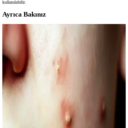
kullanılabilir.
Ayrıca Bakınız
Kahve Siyah ve Yarı Kalıcı Saç Renkleri: Doğal ve
Güncel Bir Tercih Rehberi
Kahve siyah ve yarı kalıcı saç renkleri, doğal görünüm ve bakım
kolaylığı sunar. Bu rehberde renk özellikleri, uygulama ve bakım
ipuçlarıyla saçınıza şıklık katın.
Doğal Denge ve Güzellik Arasındaki Bağlantı:
Güncel Trendler ve Doğal Bakım Yöntemleri
Doğal dengeyi koruma ve güzelliği destekleme yöntemleri, organik
ürünler ve yaşam tarzı alışkanlıklarıyla sağlanıyor. Güncel trendler
ve bilimsel araştırmalar, doğallığın güzellikteki önemini vurguluyor.
Doğal İçerikli Duş Jeli Seçenekleri: Le Petit
Marseillais ve Palmolive Naturals Ürünleri
Her iki markanın doğal içerikli duş jeli ürünleri, cilt sağlığı ve