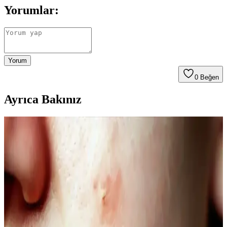
Yorumlar:
Yorum
0
Beğen
Ayrıca Bakınız
Kahve Siyah ve Yarı Kalıcı Saç Renkleri: Doğal ve
Güncel Bir Tercih Rehberi
Kahve siyah ve yarı kalıcı saç renkleri, doğal görünüm ve bakım
kolaylığı sunar. Bu rehberde renk özellikleri, uygulama ve bakım
ipuçlarıyla saçınıza şıklık katın.
Doğal Denge ve Güzellik Arasındaki Bağlantı:
Güncel Trendler ve Doğal Bakım Yöntemleri