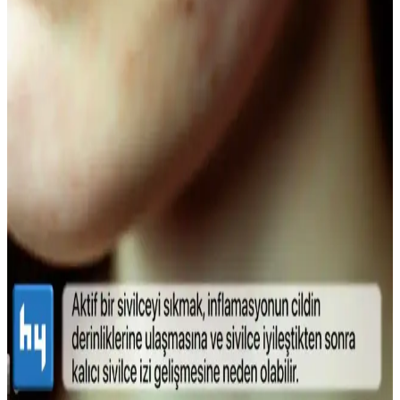
diş ve diş eti sağlığını koruyan güvenli alternatifler sunar, kimyasal
içeriklere göre avantaj sağlar.
Doğal Görünüm İçin En İyi Hafif Maskara
Seçenekleri ve Kullanım İpuçları
Doğal görünümlü maskaralar, hafif ve su bazlı formülleriyle günlük
kullanımda kirpiklere hacim ve uzunluk kazandırır, doğal kıvrımı
korur. İnce fırçalar ve doğru uygulama teknikleriyle gözlerinize
doğal çekicilik katın.
Lykd Makyaj Sabitleyici Sprey: Gün Boyu Tazelik
ve Doğal Görünüm Sağlayan Hafif Formül
Lykd makyaj sabitleyici spreyi, hafif yapısı ve yüksek
performansıyla makyajın gün boyunca taze ve doğal kalmasını
sağlar, ferahlatıcı etkisiyle konfor sunar.
Sivilce Tedavi Yöntemleri: Doğal ve Medikal
Yaklaşımlarla Cilt Bakımı
Sivilce tedavisinde doğal ve medikal yöntemleri, dikkat edilmesi
gerekenleri ve cilt sağlığını koruma yollarını öğrenin.