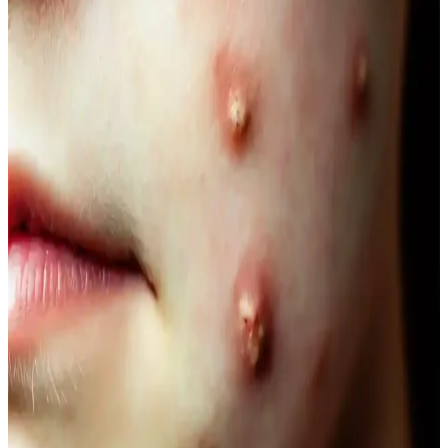
Doğal dengeyi koruma ve güzelliği destekleme yöntemleri, organik
ürünler ve yaşam tarzı alışkanlıklarıyla sağlanıyor. Güncel trendler
ve bilimsel araştırmalar, doğallığın güzellikteki önemini vurguluyor.
Doğal İçerikli Duş Jeli Seçenekleri: Le Petit
Marseillais ve Palmolive Naturals Ürünleri
Her iki markanın doğal içerikli duş jeli ürünleri, cilt sağlığı ve
ferahlık sunar. Le Petit Marseillais’in doğadan ilham alan formülleri
ve Palmolive Naturals’in hafif yapısı, çeşitli boyut ve fiyat
seçenekleriyle bakımda tercih edilir.
Vegan Göz Altı Bakım Kremleri: Doğal ve
Hayvansal İçeriksiz Çözüm Önerileri
Vegan göz altı kremleri, doğal içeriklerle formüle edilerek cilt
sağlığını destekler, çevresel sorumluluğu gözetir ve hassas göz
çevresine uygun bakım sağlar.
Doğal Ağız Bakım Macunları: Bitkisel İçeriklerle
Sağlıklı Diş ve Diş Eti Bakımı
Doğal ağız bakım macunları, bitkisel özler ve antiseptik maddelerle