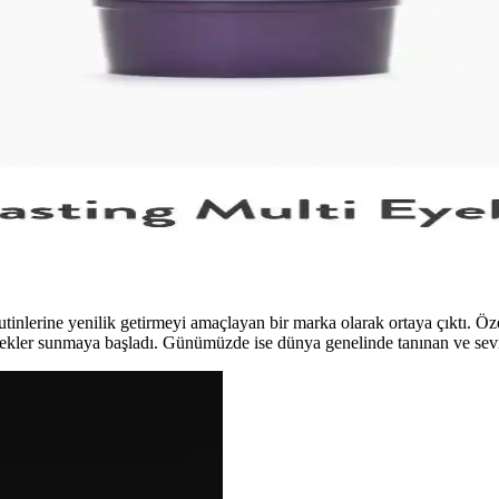
nçleri arasında popülerdir. Doğru ürün seçimi ve saç aksesuarlarıyla özgün
ışkanlıklarının Etkisi
 alma alışkanlıklarına göre değişir. Uygun fiyatlı ürünlerden lüks markala
 Uzun Süreli Kalıcılık Sağlayan Japon Ürünü
nı artıran silikon bazlı bir Japon göz bazıdır. Kullanıcılar uzun süreli 
rutinlerine yenilik getirmeyi amaçlayan bir marka olarak ortaya çıktı. 
enekler sunmaya başladı. Günümüzde ise dünya genelinde tanınan ve sevi