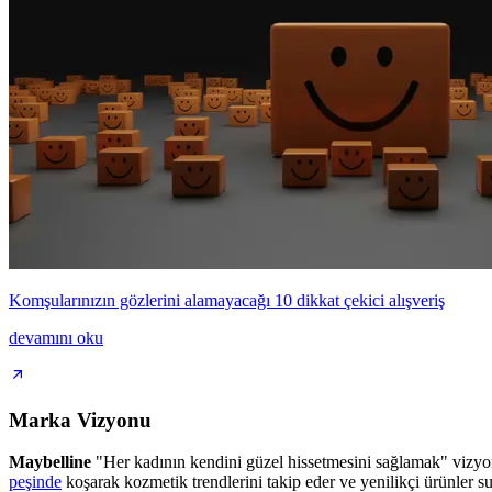
Komşularınızın gözlerini alamayacağı 10 dikkat çekici alışveriş
devamını oku
Marka Vizyonu
Maybelline
"Her kadının kendini güzel hissetmesini sağlamak" vizyonuy
peşinde
koşarak kozmetik trendlerini takip eder ve yenilikçi ürünler su