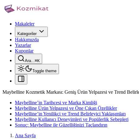
Makaleler
Kategoriler
Hakkımızda
Yazarlar
Kuponlar
Ara...
⌘
K
Toggle theme
Maybelline Kozmetik Markası: Geniş Ürün Yelpazesi ve Trend Belirley
Maybelline’in Tarihçesi ve Marka Kimliği
Maybelline Ürün Yelpazesi ve Öne Çıkan Özellikler
Maybelline’in Yenilikçi ve Trend Belirleyici Yaklaşımları
Maybelline Kullanıcı Deneyimleri ve Popülerlik Sebepleri
Sonuç: Maybelline ile Güzelliğinizi Taçlandırın
Ana Sayfa