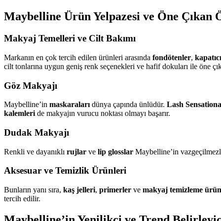
Maybelline Ürün Yelpazesi ve Öne Çıkan Ö
Makyaj Temelleri ve Cilt Bakımı
Markanın en çok tercih edilen ürünleri arasında
fondötenler
,
kapatıc
cilt tonlarına uygun geniş renk seçenekleri ve hafif dokuları ile öne çık
Göz Makyajı
Maybelline’in
maskaraları
dünya çapında ünlüdür.
Lash Sensationa
kalemleri
de makyajın vurucu noktası olmayı başarır.
Dudak Makyajı
Renkli ve dayanıklı
rujlar
ve
lip glosslar
Maybelline’in vazgeçilmezle
Aksesuar ve Temizlik Ürünleri
Bunların yanı sıra,
kaş jelleri
,
primerler
ve
makyaj temizleme ürün
tercih edilir.
Maybelline’in Yenilikçi ve Trend Belirleyi