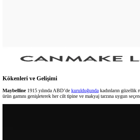
Gyaru makyaj stili, canlı allıklar ve ışıltılı cilt görünümüyle Japon ge
Ortalama Makyaj Rutininin Maliyeti ve Satın Alma Al
Makyaj rutininin maliyeti kullanılan ürünlerin markası, sayısı ve satın
Canmake Eyebase Göz Bazı: Yağlı Göz Kapaklarında
Canmake Eyebase, özellikle yağlı göz kapaklarında göz farının kalıcılığı
vurgulamaktadır.
Kökenleri ve Gelişimi
Maybelline
1915 yılında ABD’de
kurulduğunda
kadınların güzellik 
ürün gamını genişleterek her cilt tipine ve makyaj tarzına uygun seç