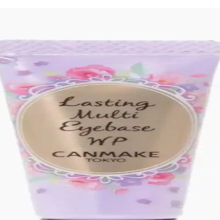
 Kullanımı: Killstar Coven Psychic Poem Örneği
r Coven'in Psychic Poem soğuk pembe tonu, göz makyajını ön plana çıkara
çları ve Teknikler
lik dengelenmeli. Kaş, göz, allık, highlighter ve dudak uygulamalarında 
knikler ve Uygulama Yöntemleri
lümlere ayrılması ve bireysel demet kullanımıyla kişiye özel uyarlanır. 
Fiyatlar ve Üyelik Avantajları
 sunuyor. Fiyatlar yerel eczanelerle benzer, ancak paket avantajları ve 
imlendirme ve Tarihçesi
ıltılı yapısıyla 90'lar estetiğini yansıtır. İsim yerine numara kullanımı,
Japon Moda Akımı