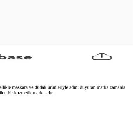
 bir tarz oluşturulur.
ra kadar geniş bir yelpazede harcamalar farklılık gösterir.
dayanıklılığını ve nemli hava koşullarında bile etkisini
Özellikle maskara ve dudak ürünleriyle adını duyuran marka zamanla
len bir kozmetik markasıdır.