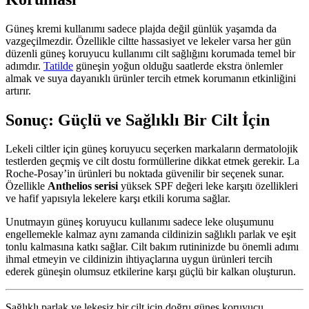
Güneş kremi kullanımı sadece plajda değil günlük yaşamda da
vazgeçilmezdir. Özellikle ciltte hassasiyet ve lekeler varsa her gün
düzenli güneş koruyucu kullanımı cilt sağlığını korumada temel bir
adımdır.
Tatilde
güneşin yoğun olduğu saatlerde ekstra önlemler
almak ve suya dayanıklı ürünler tercih etmek korumanın etkinliğini
artırır.
Sonuç: Güçlü ve Sağlıklı Bir Cilt İçin
Lekeli ciltler için güneş koruyucu seçerken markaların dermatolojik
testlerden geçmiş ve cilt dostu formüllerine dikkat etmek gerekir. La
Roche-Posay’in ürünleri bu noktada güvenilir bir seçenek sunar.
Özellikle
Anthelios serisi
yüksek SPF değeri leke karşıtı özellikleri
ve hafif yapısıyla lekelere karşı etkili koruma sağlar.
Unutmayın güneş koruyucu kullanımı sadece leke oluşumunu
engellemekle kalmaz aynı zamanda cildinizin sağlıklı parlak ve eşit
tonlu kalmasına katkı sağlar. Cilt bakım rutininizde bu önemli adımı
ihmal etmeyin ve cildinizin ihtiyaçlarına uygun ürünleri tercih
ederek güneşin olumsuz etkilerine karşı güçlü bir kalkan oluşturun.
Sağlıklı parlak ve lekesiz bir cilt için doğru güneş koruyucu