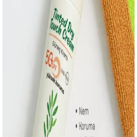
Yüksek Koruma Sağlayan Güvenilir Güneş
Kremleri ve Seçim Kriterleri
Yüksek SPF ve geniş spektrum koruma sağlayan güneş kremleri,
cilt sağlığını korumada önemli. Suya dayanıklı ve cilt tipine uygun
ürünler, doğru kullanım ile güneşin zararlarından etkili koruma
sağlar.
Bronzlaştırıcı Güneş Koruma Yağları: Güvenli
Bronzluk ve Güneş Koruması Rehberi
Güneşin zararlı etkilerine karşı koruyan, bronzluk kazandıran ve
suya dayanıklı güneş koruma yağları hakkında detaylı bilgi. Doğru
kullanım ile sağlıklı bronzluk ve güneş koruması sağlar.
Nem ve Işık Veren Cilt Bakımı: Bilimsel
Yaklaşımlarla Sağlıklı Cilt İpuçları
Cilt sağlığını korumak ve doğal ışıltıyı artırmak için düzenli bakım,
doğru ürün kullanımı ve güneş koruma önemlidir. Sağlıklı beslenme
ve stres yönetimi de cilt güzelliğine katkı sağlar.