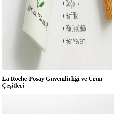
Güneş Kremi Seçiminde Koruma Performansı ve
Güvenilirlik Analizi
Güneş kremi seçiminde SPF, geniş spektrum ve suya dayanıklılık
gibi faktörler göz önünde bulundurulmalı, doğru kullanımla cilt
sağlığı korunur.
Fondötenli Güneş Kremi Nedir, Nasıl Kullanılır ve
Doğal Görünüm Sağlar mı
Fondötenli güneş kremleri, güneş koruma ve makyajı bir arada
sunar. Hafif yapısı ve doğal görünüm sağlayan özellikleriyle günlük
kullanım için idealdir. Doğru ton ve uygulama ipuçlarıyla cildinizi
koruyabilir ve pürüzsüzleştirebilirsiniz.
La Roche-Posay Güvenilirliği ve Ürün
Çeşitleri