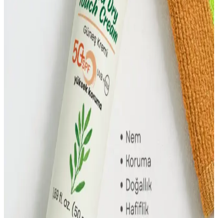
Yüksek SPF ve geniş spektrum koruma sağlayan güneş kremleri,
cilt sağlığını korumada önemli. Suya dayanıklı ve cilt tipine uygun
ürünler, doğru kullanım ile güneşin zararlarından etkili koruma
sağlar.
Bronzlaştırıcı Güneş Koruma Yağları: Güvenli
Bronzluk ve Güneş Koruması Rehberi
Güneşin zararlı etkilerine karşı koruyan, bronzluk kazandıran ve
suya dayanıklı güneş koruma yağları hakkında detaylı bilgi. Doğru
kullanım ile sağlıklı bronzluk ve güneş koruması sağlar.
Nem ve Işık Veren Cilt Bakımı: Bilimsel
Yaklaşımlarla Sağlıklı Cilt İpuçları
Cilt sağlığını korumak ve doğal ışıltıyı artırmak için düzenli bakım,
doğru ürün kullanımı ve güneş koruma önemlidir. Sağlıklı beslenme
ve stres yönetimi de cilt güzelliğine katkı sağlar.
Güneş Kremi Seçiminde Koruma Performansı ve
Güvenilirlik Analizi
Güneş kremi seçiminde SPF, geniş spektrum ve suya dayanıklılık
gibi faktörler göz önünde bulundurulmalı, doğru kullanımla cilt