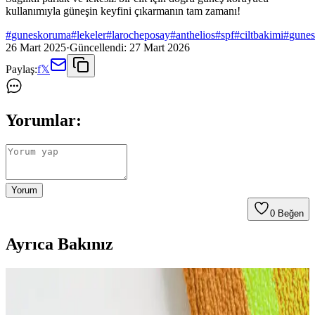
kullanımıyla güneşin keyfini çıkarmanın tam zamanı!
#
guneskoruma
#
lekeler
#
larocheposay
#
anthelios
#
spf
#
ciltbakimi
#
gune
26 Mart 2025
·
Güncellendi:
27 Mart 2026
Paylaş:
f
𝕏
Yorumlar:
Yorum
0
Beğen
Ayrıca Bakınız
Yaşlanma Karşıtı Kremler: Cilt Gençleştirme ve
Sağlıklı Görünüm İçin Bilmeniz Gerekenler (75-90