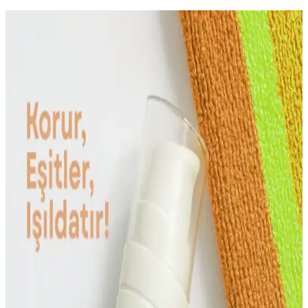
Yaşlanma Karşıtı Kremler: Cilt Gençleştirme ve
Sağlıklı Görünüm İçin Bilmeniz Gerekenler (75-90
karakter)
Yaşlanma karşıtı kremler, cilt yenileme ve genç görünüm sağlar.
İçerikleri ve kullanım ipuçlarıyla, sağlıklı ve genç bir cilt için önemli
bilgiler burada yer alıyor.
Ciltte Pembe Lekelerin Nedenleri ve Koruyucu
Yöntemler
Ciltte pembe lekelerin temel nedenleri, çevresel ve hormonal
faktörler, korunma ve tedavi yöntemleri hakkında kapsamlı bilgiler
içerir.
Güneş Sonrası Bakım Losyonları: Nemlendirici ve
Yatıştırıcı Özellikleriyle Cilt Sağlığını Koruma
Güneş sonrası bakım losyonları, cildi yatıştırır, nemlendirir ve
güneşin zararlı etkilerini hafifletir, cilt bariyerini güçlendirir, düzenli
kullanımda sağlıklı cilt sağlar.