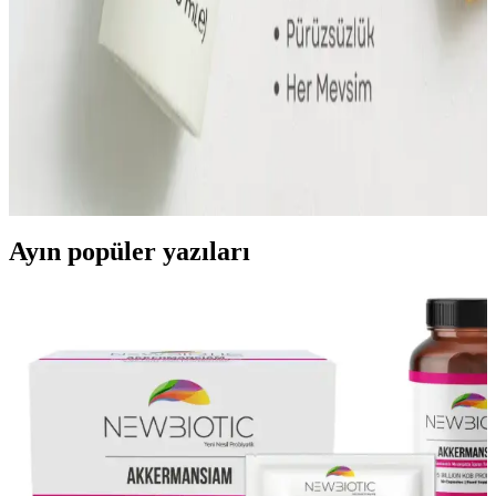
sağlığı korunur.
Fondötenli Güneş Kremi Nedir, Nasıl Kullanılır ve
Doğal Görünüm Sağlar mı
Fondötenli güneş kremleri, güneş koruma ve makyajı bir arada
sunar. Hafif yapısı ve doğal görünüm sağlayan özellikleriyle günlük
kullanım için idealdir. Doğru ton ve uygulama ipuçlarıyla cildinizi
koruyabilir ve pürüzsüzleştirebilirsiniz.
Ayın popüler yazıları