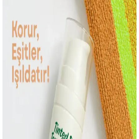
karakter)
Yaşlanma karşıtı kremler, cilt yenileme ve genç görünüm sağlar.
İçerikleri ve kullanım ipuçlarıyla, sağlıklı ve genç bir cilt için önemli
bilgiler burada yer alıyor.
Ciltte Pembe Lekelerin Nedenleri ve Koruyucu
Yöntemler
Ciltte pembe lekelerin temel nedenleri, çevresel ve hormonal
faktörler, korunma ve tedavi yöntemleri hakkında kapsamlı bilgiler
içerir.
Güneş Sonrası Bakım Losyonları: Nemlendirici ve
Yatıştırıcı Özellikleriyle Cilt Sağlığını Koruma
Güneş sonrası bakım losyonları, cildi yatıştırır, nemlendirir ve
güneşin zararlı etkilerini hafifletir, cilt bariyerini güçlendirir, düzenli
kullanımda sağlıklı cilt sağlar.
Yüksek Koruma Sağlayan Güvenilir Güneş
Kremleri ve Seçim Kriterleri