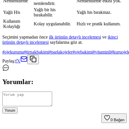
Nemlendirme
Nemlendirme etkisi yok.
nemlendirir.
Yağlı bir his
Yağlı His
Yağlı his bırakmaz.
bırakabilir.
Kullanım
Kolay uygulanabilir.
Hızlı ve pratik kullanım.
Kolaylığı
Seçimini yapmadan önce
ilk ürünün detaylı incelemesi
ve
ikinci
ürünün detaylı incelemesi
sayfalarına göz at.
#
ojekuruma
#
tirnakbakimi
#
parlakojeler
#
ojebakimi
#
vitaminli
#
kuruojel
Paylaş:
f
𝕏
Yorumlar:
Yorum
0
Beğen