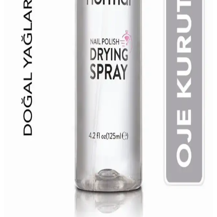
dayanıklılık sağlar, tırnak sağlığını destekler. Pratik kullanımıyla
güzellik rutininizi kolaylaştırır.
Beaulís Speed It Hızlı Kurutucu Parlak Cila Ürün
İncelemesi ve Kullanım Tavsiyeleri
Beaulís Speed It Hızlı Kurutucu Parlak Cila, manikür ve pedikürde
hızlı kuruma ve parlaklık sağlayan pratik ve etkili bir ürün. Doğru
kullanım ile soyulma ve çatlamayı önleyerek estetik sonuçlar elde
edin.
Morfose Ossion ve Watsons Oje Kurutucu Spreyleri
Karşılaştırması ve Detaylı İnceleme
İki popüler oje kurutucu spreyi Morfose Ossion ve Watsons'un
özelliklerini ve kullanıcı yorumlarını detaylı karşılaştırıyoruz, hız,
kullanım kolaylığı ve sonuçlar açısından en iyi seçimi yapmanıza
yardımcı oluyoruz.
Flormar ve Watsons Sprey Oje Kurutucu
Karşılaştırması Hangi Ürün Daha Etkili?
Bu makalede Flormar ve Watsons spreyle oje kurutucu ürünleri
detaylı şekilde karşılaştırılıyor. Hız, kullanım kolaylığı ve sonuçlar