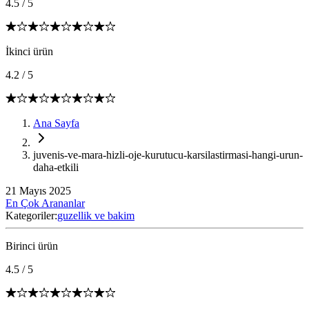
4.5
/
5
İkinci ürün
4.2
/
5
Ana Sayfa
juvenis-ve-mara-hizli-oje-kurutucu-karsilastirmasi-hangi-urun-
daha-etkili
21 Mayıs 2025
En Çok Arananlar
Kategoriler:
guzellik ve bakim
Birinci ürün
4.5
/
5