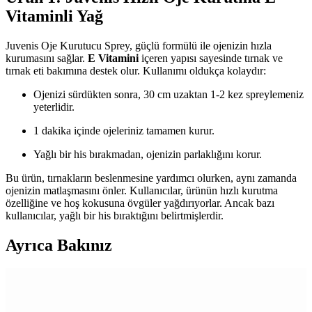
Vitaminli Yağ
Juvenis Oje Kurutucu Sprey, güçlü formülü ile ojenizin hızla
kurumasını sağlar.
E Vitamini
içeren yapısı sayesinde tırnak ve
tırnak eti bakımına destek olur. Kullanımı oldukça kolaydır:
Ojenizi sürdükten sonra, 30 cm uzaktan 1-2 kez spreylemeniz
yeterlidir.
1 dakika içinde ojeleriniz tamamen kurur.
Yağlı bir his bırakmadan, ojenizin parlaklığını korur.
Bu ürün, tırnakların beslenmesine yardımcı olurken, aynı zamanda
ojenizin matlaşmasını önler. Kullanıcılar, ürünün hızlı kurutma
özelliğine ve hoş kokusuna övgüler yağdırıyorlar. Ancak bazı
kullanıcılar, yağlı bir his bıraktığını belirtmişlerdir.
Ayrıca Bakınız
3 Kat Oje Kuruma Süresi ve Hızlandırma İpuçları
Hakkında Detaylı Bilgi