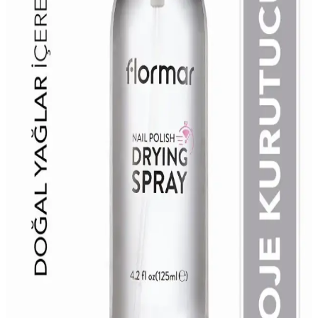
Flormar Quick Dry Drops: Hızlı Kuruyan ve Parlak
Tırnaklar İçin Etkili Çözüm
Flormar Quick Dry Drops, oje kuruma süresini kısaltır, parlaklık ve
dayanıklılık sağlar, tırnak sağlığını destekler. Pratik kullanımıyla
güzellik rutininizi kolaylaştırır.
Beaulís Speed It Hızlı Kurutucu Parlak Cila Ürün
İncelemesi ve Kullanım Tavsiyeleri
Beaulís Speed It Hızlı Kurutucu Parlak Cila, manikür ve pedikürde
hızlı kuruma ve parlaklık sağlayan pratik ve etkili bir ürün. Doğru
kullanım ile soyulma ve çatlamayı önleyerek estetik sonuçlar elde
edin.
Morfose Ossion ve Watsons Oje Kurutucu Spreyleri
Karşılaştırması ve Detaylı İnceleme
İki popüler oje kurutucu spreyi Morfose Ossion ve Watsons'un
özelliklerini ve kullanıcı yorumlarını detaylı karşılaştırıyoruz, hız,
kullanım kolaylığı ve sonuçlar açısından en iyi seçimi yapmanıza
yardımcı oluyoruz.