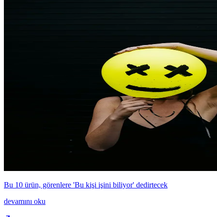
Bu 10 ürün, görenlere 'Bu kişi işini biliyor' dedirtecek
devamını oku