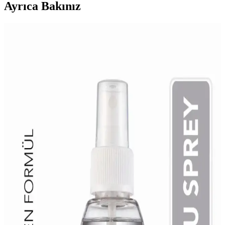
Ayrıca Bakınız
3 Kat Oje Kuruma Süresi ve Hızlandırma İpuçları
Hakkında Detaylı Bilgi
3 kat oje uygulamasında kuruma süresi genellikle 30-45 dakika
arasında değişir. Hava koşulları ve ürün kalitesi bu süreyi etkiler.
İpuçlarıyla kuruma süresini hızlandırabilirsiniz.
Juvenis ve Mara Hızlı Oje Kurutucu
Karşılaştırması: Hangi Ürün Daha Etkili
Juvenis ve Mara hızlı oje kurutucu ürünlerini karşılaştırıyoruz. Hızlı
kurutma, parlaklık ve bakım özellikleriyle hangisi daha avantajlı?
Detaylar ve kullanıcı yorumlarıyla seçim yapın.
Avon True Colour Tırnak Cilası Kurutucu Sprey
İkili Set 30 Saniyede Kurutma Özelliğiyle
Avon'un True Colour Tırnak Cilası Kurutucu Sprey seti, 30
saniyede kurutarak şık ve dayanıklı tırnaklar sunar. Mat görünüm ve
yüksek kullanıcı memnuniyetiyle günlük bakımda tercih edilir.