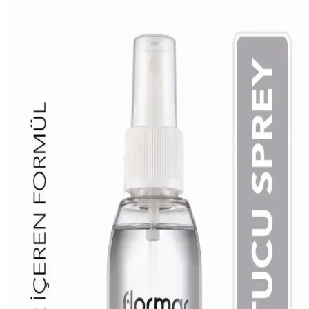
3 kat oje uygulamasında kuruma süresi genellikle 30-45 dakika
arasında değişir. Hava koşulları ve ürün kalitesi bu süreyi etkiler.
İpuçlarıyla kuruma süresini hızlandırabilirsiniz.
Juvenis ve Mara Hızlı Oje Kurutucu
Karşılaştırması: Hangi Ürün Daha Etkili
Juvenis ve Mara hızlı oje kurutucu ürünlerini karşılaştırıyoruz. Hızlı
kurutma, parlaklık ve bakım özellikleriyle hangisi daha avantajlı?
Detaylar ve kullanıcı yorumlarıyla seçim yapın.
Avon True Colour Tırnak Cilası Kurutucu Sprey
İkili Set 30 Saniyede Kurutma Özelliğiyle
Avon'un True Colour Tırnak Cilası Kurutucu Sprey seti, 30
saniyede kurutarak şık ve dayanıklı tırnaklar sunar. Mat görünüm ve
yüksek kullanıcı memnuniyetiyle günlük bakımda tercih edilir.
Flormar Quick Dry Drops: Hızlı Kuruyan ve Parlak
Tırnaklar İçin Etkili Çözüm
Flormar Quick Dry Drops, oje kuruma süresini kısaltır, parlaklık ve