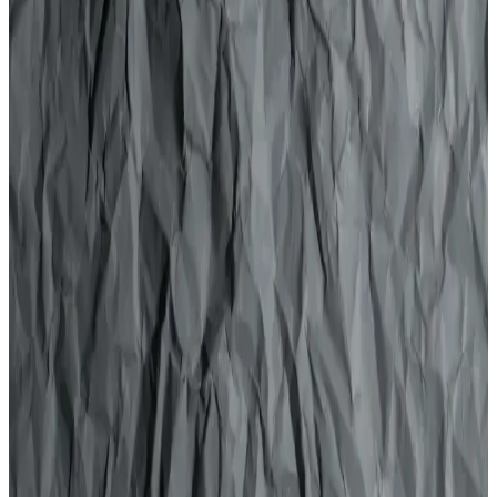
ve Urban Care Wax Analizi
İşte saç şekillendirmede öne çıkan Taft Kavanoz Jöle Sert ve Urban
Care Style Guide Aqua Wax'ın detaylı karşılaştırması, özellikleri,
kullanıcı yorumları ve avantajlarıyla size en uygun seçeneği
bulmanıza yardımcı oluyor.
TOTEX Jöle 3'lü Set Pratik Kullanım ve
Dayanıklılık Sunan Tatlı Jöleleri
TOTEX Jöle 3'lü set, 750 ml'lik paketleriyle kolay kullanımı ve
yüksek tutuculuk özellikleriyle öne çıkar. Tatlı ve meşrubatlarda
dayanıklı ve estetik sonuçlar sağlar.
Bonhair Jöle Waxy Gum 700 ml: Doğal Görünüm
ve Uzun Süreli Sabitlik Sağlayan Saç Şekillendirme
Ürünü
Bonhair Waxy Gum 700 ml, hafif tutucu yapısıyla saçlara parlaklık
ve doğal görünüm kazandırır, uzun süre kalıcılık sağlar, ekonomik
ve kullanımı kolaydır.
Hobby Keyonline Çocuk Jöle Kıvırcık ve Hobby