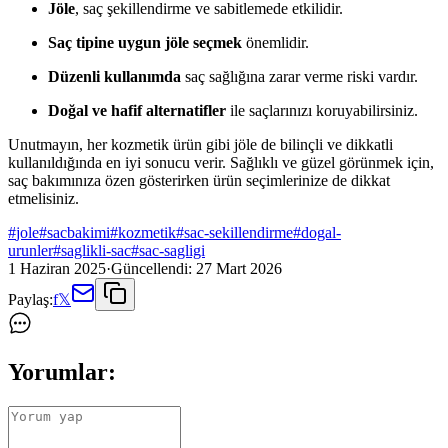
Jöle
, saç şekillendirme ve sabitlemede etkilidir.
Saç tipine uygun jöle seçmek
önemlidir.
Düzenli kullanımda
saç sağlığına zarar verme riski vardır.
Doğal ve hafif alternatifler
ile saçlarınızı koruyabilirsiniz.
Unutmayın, her kozmetik ürün gibi jöle de bilinçli ve dikkatli
kullanıldığında en iyi sonucu verir. Sağlıklı ve güzel görünmek için,
saç bakımınıza özen gösterirken ürün seçimlerinize de dikkat
etmelisiniz.
#
jole
#
sacbakimi
#
kozmetik
#
sac-sekillendirme
#
dogal-
urunler
#
saglikli-sac
#
sac-sagligi
1 Haziran 2025
·
Güncellendi:
27 Mart 2026
Paylaş:
f
𝕏
Yorumlar: