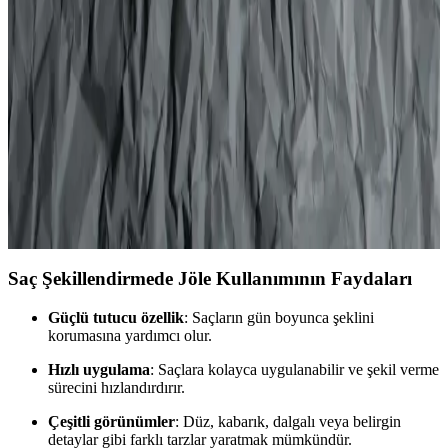
Tüp Jöle Kıvır Kıvır Karşılaştırması
İki popüler Hobby jöle ürününün özellikleri, kullanıcı yorumları ve
kullanım avantajları karşılaştırmasıyla, en uygun saç şekillendirme
ürününü seçmenize yardımcı oluyor.
Saç Şekillendirmede Wax ve Jöle Arasındaki
Farklar ve Doğru Kullanım İpuçları
Saç şekillendirme ürünleri arasında wax ve jöle, farklı ihtiyaçlara
uygun seçenekler sunar. Doğru ürün seçimiyle doğal veya parlak
görünüm elde etmek mümkün, detaylar yazımızda.
Saç Şekillendirmede Jöle Kullanımının Faydaları
Güçlü tutucu özellik
: Saçların gün boyunca şeklini
korumasına yardımcı olur.
Hızlı uygulama
: Saçlara kolayca uygulanabilir ve şekil verme
sürecini hızlandırdırır.
Çeşitli görünümler
: Düz, kabarık, dalgalı veya belirgin
detaylar gibi farklı tarzlar yaratmak mümkündür.