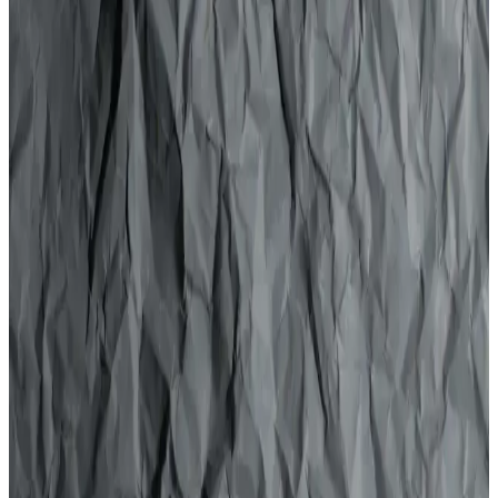
Karşılaştırması
İki popüler Taft jöle ürününün özelliklerini ve kullanıcı yorumlarını
karşılaştırarak, saç tipinize en uygun olanı seçmenize yardımcı
oluyoruz.
Saç Şekillendirme Ürünleri Karşılaştırması: Taft Jöle
ve Urban Care Wax Analizi
İşte saç şekillendirmede öne çıkan Taft Kavanoz Jöle Sert ve Urban
Care Style Guide Aqua Wax'ın detaylı karşılaştırması, özellikleri,
kullanıcı yorumları ve avantajlarıyla size en uygun seçeneği
bulmanıza yardımcı oluyor.
TOTEX Jöle 3'lü Set Pratik Kullanım ve
Dayanıklılık Sunan Tatlı Jöleleri
TOTEX Jöle 3'lü set, 750 ml'lik paketleriyle kolay kullanımı ve
yüksek tutuculuk özellikleriyle öne çıkar. Tatlı ve meşrubatlarda
dayanıklı ve estetik sonuçlar sağlar.
Bonhair Jöle Waxy Gum 700 ml: Doğal Görünüm
ve Uzun Süreli Sabitlik Sağlayan Saç Şekillendirme