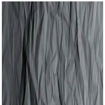
Bonhair Şekillendirici Saç Jölesi 500 ml: Yüksek
Tutuculuk ve Doğal Hacim Sağlayan Ürün
Bonhair Şekillendirici Saç Jölesi 500 ml, yüksek tutuculuk ve doğal
hacim sunar. Besleyici formülüyle saçları korur, kabarmayı önler ve
yapışkanlık bırakmadan hafif ıslaklık sağlar.
Totex Jöle Freeze 250 ml ile Güçlü ve Doğal Saç
Şekillendirme Çözümü
Totex Jöle Freeze 250 ml, güçlü tutuş ve doğal parlaklık sağlayan,
kuru veya ıslak saçta kullanılabilen, zarar vermeden kalıcı
şekillendirme imkanı sunan profesyonel bir saç jölesidir.
Taft Islak & Sert Saçlar ve Power Absolut Ultra Jöle
Karşılaştırması
İki popüler Taft jöle ürününün özelliklerini ve kullanıcı yorumlarını
karşılaştırarak, saç tipinize en uygun olanı seçmenize yardımcı
oluyoruz.
Saç Şekillendirme Ürünleri Karşılaştırması: Taft Jöle