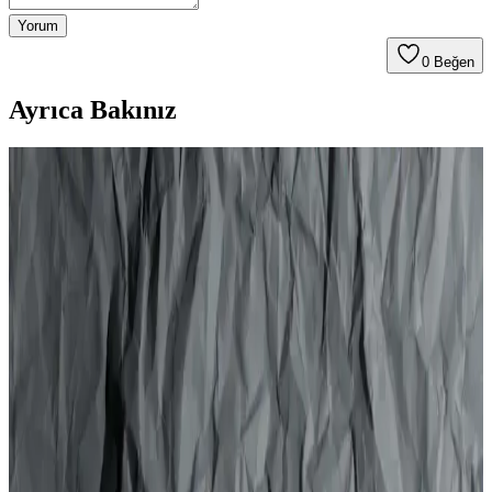
Yorum
0
Beğen
Ayrıca Bakınız
Bonhair Şekillendirici Saç Jölesi 500 ml: Yüksek
Tutuculuk ve Doğal Hacim Sağlayan Ürün
Bonhair Şekillendirici Saç Jölesi 500 ml, yüksek tutuculuk ve doğal
hacim sunar. Besleyici formülüyle saçları korur, kabarmayı önler ve
yapışkanlık bırakmadan hafif ıslaklık sağlar.
Totex Jöle Freeze 250 ml ile Güçlü ve Doğal Saç
Şekillendirme Çözümü
Totex Jöle Freeze 250 ml, güçlü tutuş ve doğal parlaklık sağlayan,
kuru veya ıslak saçta kullanılabilen, zarar vermeden kalıcı
şekillendirme imkanı sunan profesyonel bir saç jölesidir.
Taft Islak & Sert Saçlar ve Power Absolut Ultra Jöle