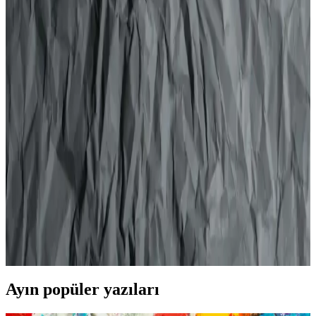
Ürünü
Bonhair Waxy Gum 700 ml, hafif tutucu yapısıyla saçlara parlaklık
ve doğal görünüm kazandırır, uzun süre kalıcılık sağlar, ekonomik
ve kullanımı kolaydır.
Hobby Keyonline Çocuk Jöle Kıvırcık ve Hobby
Tüp Jöle Kıvır Kıvır Karşılaştırması
İki popüler Hobby jöle ürününün özellikleri, kullanıcı yorumları ve
kullanım avantajları karşılaştırmasıyla, en uygun saç şekillendirme
ürününü seçmenize yardımcı oluyor.
Saç Şekillendirmede Wax ve Jöle Arasındaki
Farklar ve Doğru Kullanım İpuçları
Saç şekillendirme ürünleri arasında wax ve jöle, farklı ihtiyaçlara
uygun seçenekler sunar. Doğru ürün seçimiyle doğal veya parlak
görünüm elde etmek mümkün, detaylar yazımızda.
Ayın popüler yazıları