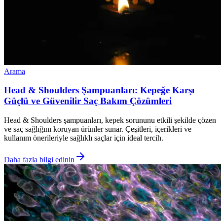
Arama
Head & Shoulders Şampuanları: Kepeğe Karşı
Güçlü ve Güvenilir Saç Bakım Çözümleri
Head & Shoulders şampuanları, kepek sorununu etkili şekilde çözen
ve saç sağlığını koruyan ürünler sunar. Çeşitleri, içerikleri ve
kullanım önerileriyle sağlıklı saçlar için ideal tercih.
Daha fazla bilgi edinin