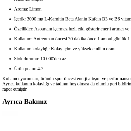
Aroma: Limon
İçerik: 3000 mg L-Karnitin Beta Alanin Kafein B3 ve B6 vitam
Özellikler: Aspartam içermez hızlı etki gösterir enerji artırıcı v
Kullanım: Antrenman öncesi 30 dakika önce 1 ampul günlük 1 
Kullanım kolaylığı: Kolay içim ve yüksek emilim oranı
Stok durumu: 10.000'den az
Ürün puanı: 4.7
Kullanıcı yorumları, ürünün spor öncesi enerji artışını ve performansı 
Ayrıca kullanım kolaylığı ve tadının hoş olması da olumlu geri bildir
rapor etmiştir.
Ayrıca Bakınız
Hardline Nutrition L-Karnitin Thermo ve Şeftali Aro