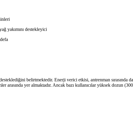
inleri
e yağ yakımını destekleyici
defa
desteklediğini belirtmektedir. Enerji verici etkisi, antrenman sırasında
imler arasında yer almaktadır. Ancak bazı kullanıcılar yüksek dozun (300
malı Ürünlerin Karşılaştırması