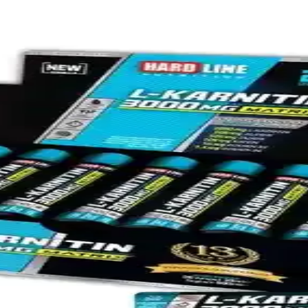
ürünleri karşılaştırılıyor, içerik, etkiler ve kullanıcı yorumlarıyla ürün
ine 500Mg Karşılaştırması
ki 3000 mg L-karnitin ile Solgar Maxi L Carnitine 500Mg’nin tablet form
ası Spor Performansı ve Yağ Yakımına Etkileri
la, form, içerik, aromalar ve kullanıcı deneyimleri analiz edilerek, spor 
e Karşılaştırması
ri bildirimleri karşılaştırılıyor, enerji ve yağ yakımına etkileri öne çıkı
k ve Kullanıcı Yorumları Analizi
lanım amacı ve kullanıcı yorumlarıyla ürünlerin etkinliği hakkında bilgi 
erinin Detaylı Karşılaştırması
nsını artırıp yağ yakımını destekler. Bu karşılaştırmada, içerik, aroma 
rşılaştırması ve Kullanıcı Yorumları