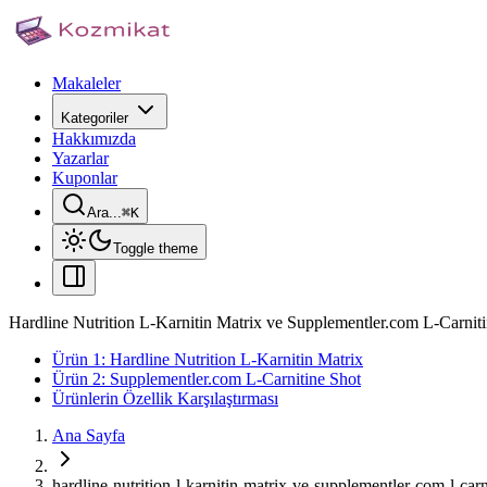
Makaleler
Kategoriler
Hakkımızda
Yazarlar
Kuponlar
Ara...
⌘
K
Toggle theme
Hardline Nutrition L-Karnitin Matrix ve Supplementler.com L-Carniti
Ürün 1: Hardline Nutrition L-Karnitin Matrix
Ürün 2: Supplementler.com L-Carnitine Shot
Ürünlerin Özellik Karşılaştırması
Ana Sayfa
hardline-nutrition-l-karnitin-matrix-ve-supplementler-com-l-carn