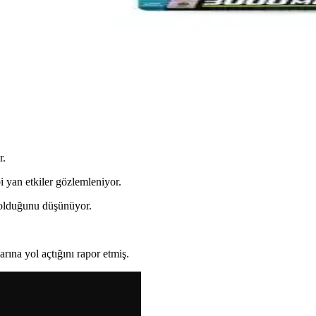
ve Thermo L-Carnitine. Her biri enerji ve yağ yakımını destekler, kullanı
er.com L-Carnitine Shot Karşılaştırması
er.com ürünlerinin özellikleri, kullanıcı yorumları ve performans etkiler
r.
 yan etkiler gözlemleniyor.
 olduğunu düşünüyor.
rına yol açtığını rapor etmiş.