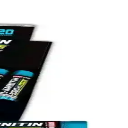
lerin avantajları ve farkları ortaya konuyor.
undaki 500 mg kapasitesi, dozlar ve ambalaj farkları ile içerik ele
ve yağ yakımına etkileri ortaya konuyor.
yor.
edinin.
ve kullanıcı yorumlarıyla en uygun seçeneği belirleyin.