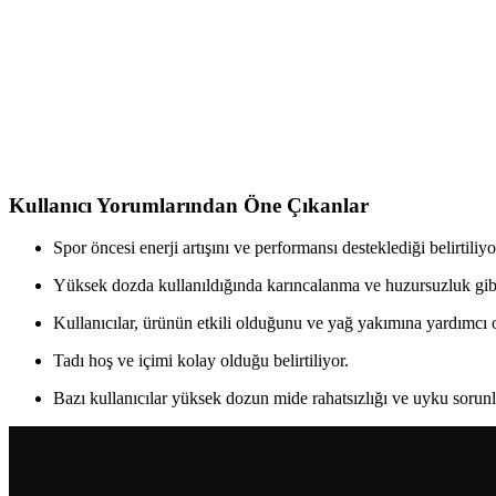
Hardline Nutrition'un iki ürününü karşılaştırıyoruz: L-Karnitin Thermo 
Hardline Nutrition L-Karnitin Matrix ve Supplementl
İki popüler L-Karnitin takviyesi olan Hardline Nutrition ve Supplementl
daha kolay?
Kullanıcı Yorumlarından Öne Çıkanlar
Spor öncesi enerji artışını ve performansı desteklediği belirtiliyo
Yüksek dozda kullanıldığında karıncalanma ve huzursuzluk gibi
Kullanıcılar, ürünün etkili olduğunu ve yağ yakımına yardımcı
Tadı hoş ve içimi kolay olduğu belirtiliyor.
Bazı kullanıcılar yüksek dozun mide rahatsızlığı ve uyku sorunla