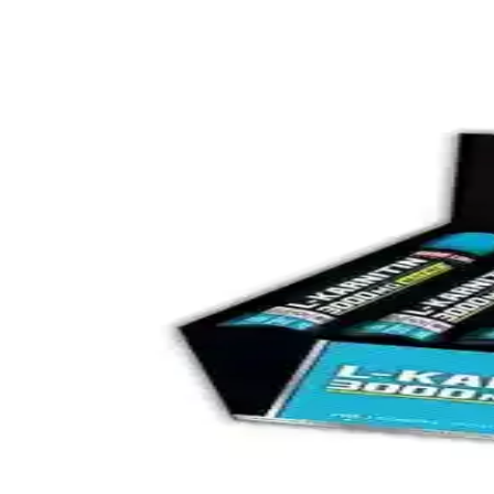
Bu makalede Hardline Nutrition'un L-Karnitin Thermo ve Şeftali aromalı 
Hardline L-Karnitin Matrix ile Solgar Maxi L Carnit
Bu karşılaştırmada Hardline L-Karnitin Matrix’in sıvı ampul formunda
alır; enerji ve yağ yakımı deneyimleri özetlenir.
Hardline Nutrition L-Karnitin Ürünleri Karşılaştırm
İki farklı Hardline Nutrition L-Karnitin ürünü detaylı karşılaştırmasıy
Hardline L-Karnitin Matrix ve Nutripure Thermo Pur
Hardline ve Nutripure L-Karnitin ürünlerinin içerik, form ve kullanıcı ge
Hardline L-Karnitin Ürünleri Karşılaştırması: Etkinli
İki sıvı formda L-Karnitin ürünü detaylı karşılaştırmasıyla, içerik, kul
Bigjoy Sports ve Hardline Nutrition L-Karnitin Ürünl
Bigjoy Sports ve Hardline Nutrition L-Karnitin ürünleri, spor performa
Hardline Nutrition L-Karnitin ve Thermo Ürünleri Ka