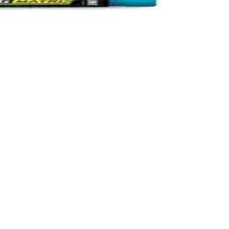
cı yorumlarıyla avantajları ve olası yan etkileriyle detaylandırıldı.
i detaylı şekilde karşılaştırıldı. Hangi ürün daha etkili ve kullanımı