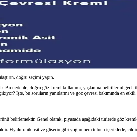
ılaştırın, doğru seçimi yapın.
ir. Bu nedenle, doğru göz kremi kullanımı, yaşlanma belirtilerini gecikt
kıyor? İşte, bu soruların yanıtlarını ve göz çevresi bakımında en etkili 
ünü belirlemektir. Genel olarak, piyasada aşağıdaki türlerde göz kreml
ir. Hyaluronik asit ve gliserin gibi yoğun nem tutucu içeriklerle, cildin e