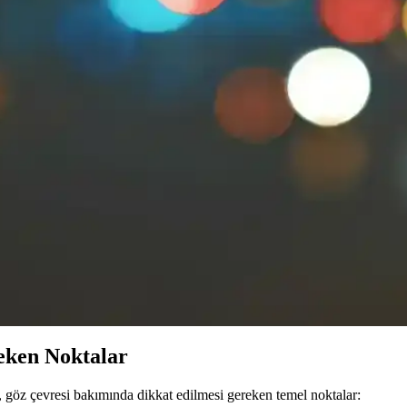
 için uygun ürünler, güneş koruyucu ve sağlıklı yaşam alışkanlıkları önem
tkili ve Güncel Yaklaşımlar
ak için etkili, hafif ve hızlı emilen ürünlerdir. Hyaluronik asit ve pepti
 Yaklaşımlar ve Kullanım İpuçları
i azaltır ve elastikiyeti artırır. Düzenli kullanım ve yaşam tarzı değişikl
ygulamalarına Genel Bakış
lik trendlerinde kullanımı, hijyen ve uygulama uzmanlığıyla öne çıkar. 
tkili Yöntemler
endirme, doğal yağlar ve sağlıklı yaşam alışkanlıklarıyla cilt sağlığını k
eken Noktalar
e, göz çevresi bakımında dikkat edilmesi gereken temel noktalar: