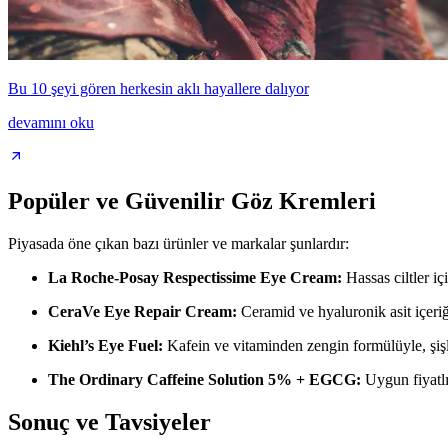
Bu 10 şeyi gören herkesin aklı hayallere dalıyor
devamını oku
Popüler ve Güvenilir Göz Kremleri
Piyasada öne çıkan bazı ürünler ve markalar şunlardır:
La Roche-Posay Respectissime Eye Cream:
Hassas ciltler içi
CeraVe Eye Repair Cream:
Ceramid ve hyaluronik asit içeri
Kiehl’s Eye Fuel:
Kafein ve vitaminden zengin formülüyle, şişlik
The Ordinary Caffeine Solution 5% + EGCG:
Uygun fiyatlı, 
Sonuç ve Tavsiyeler