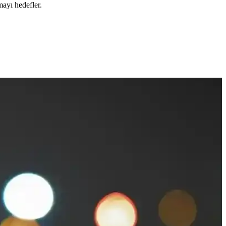
mayı hedefler.
zgüvenin temel taşlarıdır.
psamlı bilgiler sunulmaktadır.
 nazikçe arındırır ve yaşlanmayı geciktirir.