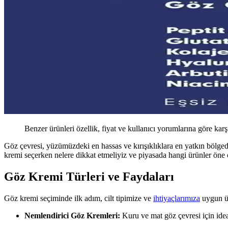
Benzer ürünleri özellik, fiyat ve kullanıcı yorumlarına göre karş
Göz çevresi, yüzümüzdeki en hassas ve kırışıklıklara en yatkın bölged
kremi seçerken nelere dikkat etmeliyiz ve piyasada hangi ürünler öne çı
Göz Kremi Türleri ve Faydaları
Göz kremi seçiminde ilk adım, cilt tipimize ve
ihtiyaçlarımıza
uygun ür
Nemlendirici Göz Kremleri:
Kuru ve mat göz çevresi için ideald