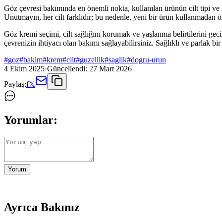
Göz çevresi bakımında en önemli nokta, kullanılan ürünün cilt tipi 
Unutmayın, her cilt farklıdır; bu nedenle, yeni bir ürün kullanmadan 
Göz kremi seçimi, cilt sağlığını korumak ve yaşlanma belirtilerini geci
çevrenizin ihtiyacı olan bakımı sağlayabilirsiniz. Sağlıklı ve parlak b
#
goz
#
bakim
#
krem
#
cilt
#
guzellik
#
saglik
#
dogru-urun
4 Ekim 2025
·
Güncellendi:
27 Mart 2026
Paylaş:
f
𝕏
Yorumlar:
Yorum
Ayrıca Bakınız