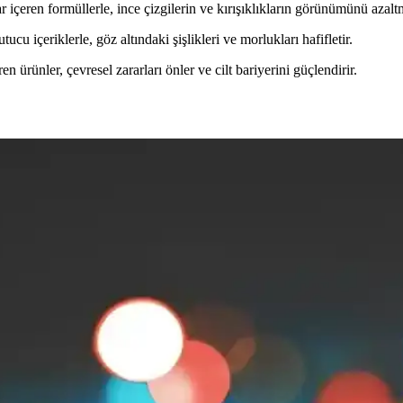
ar içeren formüllerle, ince çizgilerin ve kırışıklıkların görünümünü azalt
cu içeriklerle, göz altındaki şişlikleri ve morlukları hafifletir.
ürünler, çevresel zararları önler ve cilt bariyerini güçlendirir.
 Ürün Seçimi
 artırır. Göz makyajı, kaş şekillendirme, aydınlatma ve dudak bakımı ö
Makyaj ve Bakım Teknikleri
ğlayan makyaj teknikleri, cilt bakımı ve doğal uygulamalar hakkında ka
umada Etkili Uygulamalar
 su, yağ bazlı temizleyiciler ve çift aşamalı temizlik gibi yöntemler cildi
i Yolları ve Bakım İpuçları