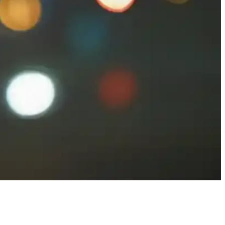
lidir. Düzenli bakım ile yaşlanma belirtileri gecikebilir.
tler içerir, düzenli kullanımda gözle görülür sonuçlar sağlar.
ikleriyle göz çevresi sağlığını koruyabilirsiniz.
Kendini ifade etmenin yeni yolu olarak göz taşı, özgünlük ve şıklık
oruyabilirsiniz.