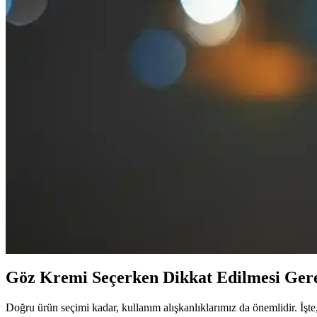
Göz kenarı ve kirpik çizgilerinde kırışıklıkların oluşumunu engellemek
Göz Çevresi Serumu Kullanımı ve Bakım Trendleri: E
Göz çevresi serumu, ince ve hassas bölgede yaşlanma belirtilerini azaltm
Göz Çevresi Torbalanmasını Önleyici Ürünler: Güncel
Göz çevresi bakımında hyaluronik asit ve kafein içeren ürünler, şişlikler
Göz Taşıyla Modern Güzellik Trendleri ve Estetik U
Göz taşı, estetik ve kişisel bakımda önemli bir detaydır. Modern güzel
sunar.
Göz Çevresi Kırışıklıklarını Azaltmak İçin Doğal ve E
Göz çevresi kırışıklıklarını azaltmak için doğal yöntemler, düzenli neml
Göz Kremi Seçerken Dikkat Edilmesi Ger
Doğru ürün seçimi kadar, kullanım alışkanlıklarımız da önemlidir. İşt