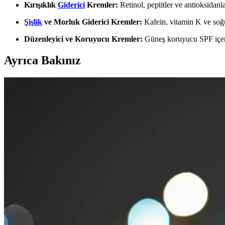
Kırışıklık
Giderici
Kremler:
Retinol, peptitler ve antioksidanl
Şişlik
ve Morluk Giderici Kremler:
Kafein, vitamin K ve soğutu
Düzenleyici ve Koruyucu Kremler:
Güneş koruyucu SPF içeren 
Ayrıca Bakınız
Makyajda Özgüven Yaratmanın Yöntemleri ve Doğru
Makyajda doğru ürün seçimi ve uygulama teknikleri, kişinin özgüvenini
Erkekler İçin Feminen ve Çekici Görünüm Sağlayan 
Erkeklerin yüz hatlarını yumuşatıp feminen ve çekici görünmelerini sa
Makyaj Temizleme Yöntemleri ve Cilt Sağlığını Kor
Makyaj temizliği cilt sağlığını korumak için kritik bir adımdır. Micellar
Göz Kenarı ve Kirpik Kırışıklıklarını Önlemenin Etkil