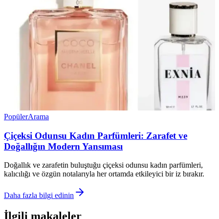
Popüler
Arama
Çiçeksi Odunsu Kadın Parfümleri: Zarafet ve
Doğallığın Modern Yansıması
Doğallık ve zarafetin buluştuğu çiçeksi odunsu kadın parfümleri,
kalıcılığı ve özgün notalarıyla her ortamda etkileyici bir iz bırakır.
Daha fazla bilgi edinin
İlgili makaleler