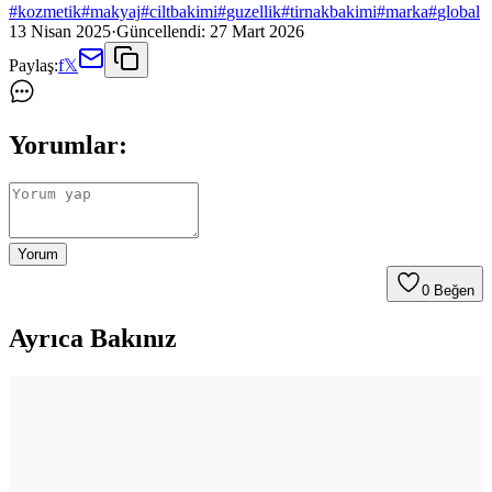
#
kozmetik
#
makyaj
#
ciltbakimi
#
guzellik
#
tirnakbakimi
#
marka
#
global
13 Nisan 2025
·
Güncellendi:
27 Mart 2026
Paylaş:
f
𝕏
Yorumlar:
Yorum
0
Beğen
Ayrıca Bakınız
Gothik Makyajda Siyah ve Koyu Kırmızı Dışında
Ruj Kullanımı: Killstar Coven Psychic Poem Örneği
Gothik makyajda klasik siyah ve koyu kırmızı rujların dışında