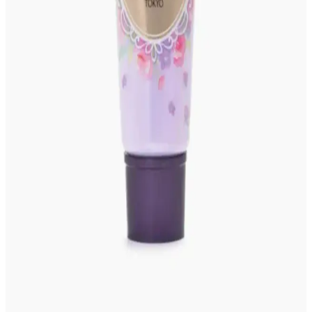
Ulta Beauty Collection #210 Ruj: Renk Özellikleri,
İsimlendirme ve Tarihçesi
Ulta Beauty Collection #210 ruj, soğuk alt tonlu mürdüm-üzüm
rengi ve ışıltılı yapısıyla 90'lar estetiğini yansıtır. İsim yerine numara
kullanımı, ürünün sınırlı üretim ve tarihçesini öne çıkarır.
Gyaru Makyaj Stili ve Kullanılan Ürünlerle Canlı
Japon Moda Akımı
Gyaru makyaj stili, canlı allıklar ve ışıltılı cilt görünümüyle Japon
gençleri arasında popülerdir. Doğru ürün seçimi ve saç
aksesuarlarıyla özgün bir tarz oluşturulur.
Ortalama Makyaj Rutininin Maliyeti ve Satın Alma
Alışkanlıklarının Etkisi
Makyaj rutininin maliyeti kullanılan ürünlerin markası, sayısı ve
satın alma alışkanlıklarına göre değişir. Uygun fiyatlı ürünlerden
lüks markalara kadar geniş bir yelpazede harcamalar farklılık
gösterir.