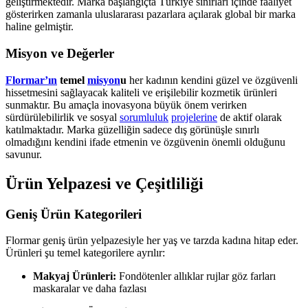
geliştirmektedir. Marka başlangıçta Türkiye sınırları içinde faaliyet
gösterirken zamanla uluslararası pazarlara açılarak global bir marka
haline gelmiştir.
Misyon ve Değerler
Flormar’ın
temel
misyon
u
her kadının kendini güzel ve özgüvenli
hissetmesini sağlayacak kaliteli ve erişilebilir kozmetik ürünleri
sunmaktır. Bu amaçla inovasyona büyük önem verirken
sürdürülebilirlik ve sosyal
sorumluluk
projelerine
de aktif olarak
katılmaktadır. Marka güzelliğin sadece dış görünüşle sınırlı
olmadığını kendini ifade etmenin ve özgüvenin önemli olduğunu
savunur.
Ürün Yelpazesi ve Çeşitliliği
Geniş Ürün Kategorileri
Flormar geniş ürün yelpazesiyle her yaş ve tarzda kadına hitap eder.
Ürünleri şu temel kategorilere ayrılır:
Makyaj Ürünleri:
Fondötenler allıklar rujlar göz farları
maskaralar ve daha fazlası