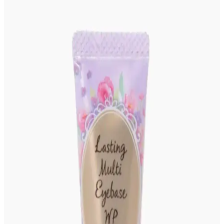
Gothik makyajda klasik siyah ve koyu kırmızı rujların dışında
Killstar Coven'in Psychic Poem soğuk pembe tonu, göz makyajını
ön plana çıkaran alternatif bir stil sunuyor.
Gelin Makyajında Doğallık ve Kalıcılık İçin Temel
İpuçları ve Teknikler
Gelin makyajında doğal görünüm ile profesyonel fotoğraflarda
belirginlik dengelenmeli. Kaş, göz, allık, highlighter ve dudak
uygulamalarında doğru renk ve teknikler kullanılmalı, makyaj
kalıcılığı sağlanmalıdır.
Asimetrik Gözlerde Takma Kirpik Kullanımı İçin
Teknikler ve Uygulama Yöntemleri
Asimetrik gözlerde takma kirpik uygulaması, kirpiklerin kesilmesi,
bölümlere ayrılması ve bireysel demet kullanımıyla kişiye özel
uyarlanır. Bu yöntemler gözlerin simetrik görünmesini sağlar.
Costco Japonya'da Güneş Koruyucu Ürün
Çeşitliliği, Fiyatlar ve Üyelik Avantajları