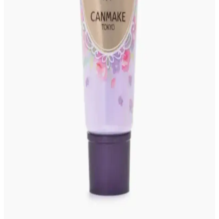
Costco Japonya, Japon ve Kore markalarının güneş koruyucularını
dengeli sunuyor. Fiyatlar yerel eczanelerle benzer, ancak paket
avantajları ve üyelik ayrıcalıkları alışverişi cazip kılıyor.
Ulta Beauty Collection #210 Ruj: Renk Özellikleri,
İsimlendirme ve Tarihçesi
Ulta Beauty Collection #210 ruj, soğuk alt tonlu mürdüm-üzüm
rengi ve ışıltılı yapısıyla 90'lar estetiğini yansıtır. İsim yerine numara
kullanımı, ürünün sınırlı üretim ve tarihçesini öne çıkarır.
Gyaru Makyaj Stili ve Kullanılan Ürünlerle Canlı
Japon Moda Akımı
Gyaru makyaj stili, canlı allıklar ve ışıltılı cilt görünümüyle Japon
gençleri arasında popülerdir. Doğru ürün seçimi ve saç
aksesuarlarıyla özgün bir tarz oluşturulur.
Ortalama Makyaj Rutininin Maliyeti ve Satın Alma
Alışkanlıklarının Etkisi
Makyaj rutininin maliyeti kullanılan ürünlerin markası, sayısı ve
satın alma alışkanlıklarına göre değişir. Uygun fiyatlı ürünlerden