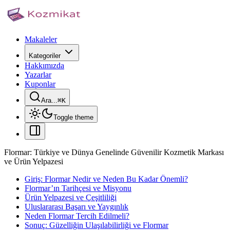
Makaleler
Kategoriler
Hakkımızda
Yazarlar
Kuponlar
Ara...
⌘
K
Toggle theme
Flormar: Türkiye ve Dünya Genelinde Güvenilir Kozmetik Markası
ve Ürün Yelpazesi
Giriş: Flormar Nedir ve Neden Bu Kadar Önemli?
Flormar’ın Tarihçesi ve Misyonu
Ürün Yelpazesi ve Çeşitliliği
Uluslararası Başarı ve Yaygınlık
Neden Flormar Tercih Edilmeli?
Sonuç: Güzelliğin Ulaşılabilirliği ve Flormar