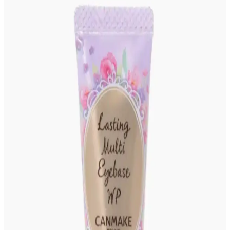
Killstar Coven'in Psychic Poem soğuk pembe tonu, göz makyajını
ön plana çıkaran alternatif bir stil sunuyor.
Gelin Makyajında Doğallık ve Kalıcılık İçin Temel
İpuçları ve Teknikler
Gelin makyajında doğal görünüm ile profesyonel fotoğraflarda
belirginlik dengelenmeli. Kaş, göz, allık, highlighter ve dudak
uygulamalarında doğru renk ve teknikler kullanılmalı, makyaj
kalıcılığı sağlanmalıdır.
Asimetrik Gözlerde Takma Kirpik Kullanımı İçin
Teknikler ve Uygulama Yöntemleri
Asimetrik gözlerde takma kirpik uygulaması, kirpiklerin kesilmesi,
bölümlere ayrılması ve bireysel demet kullanımıyla kişiye özel
uyarlanır. Bu yöntemler gözlerin simetrik görünmesini sağlar.
Costco Japonya'da Güneş Koruyucu Ürün
Çeşitliliği, Fiyatlar ve Üyelik Avantajları
Costco Japonya, Japon ve Kore markalarının güneş koruyucularını
dengeli sunuyor. Fiyatlar yerel eczanelerle benzer, ancak paket
avantajları ve üyelik ayrıcalıkları alışverişi cazip kılıyor.