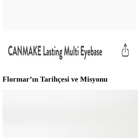
lüks markalara kadar geniş bir yelpazede harcamalar farklılık
gösterir.
Canmake Eyebase Göz Bazı: Yağlı Göz
Kapaklarında Uzun Süreli Kalıcılık Sağlayan Japon
Ürünü
Canmake Eyebase, özellikle yağlı göz kapaklarında göz farının
kalıcılığını artıran silikon bazlı bir Japon göz bazıdır. Kullanıcılar
uzun süreli dayanıklılığını ve nemli hava koşullarında bile etkisini
vurgulamaktadır.
Flormar’ın Tarihçesi ve Misyonu