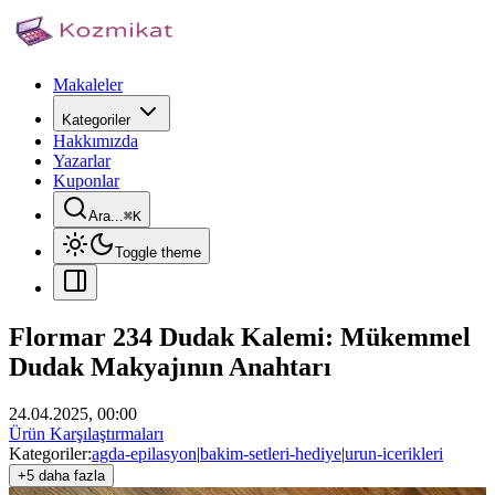
Makaleler
Kategoriler
Hakkımızda
Yazarlar
Kuponlar
Ara...
⌘
K
Toggle theme
Flormar 234 Dudak Kalemi: Mükemmel
Dudak Makyajının Anahtarı
24.04.2025, 00:00
Ürün Karşılaştırmaları
Kategoriler:
agda-epilasyon
|
bakim-setleri-hediye
|
urun-icerikleri
+5 daha fazla