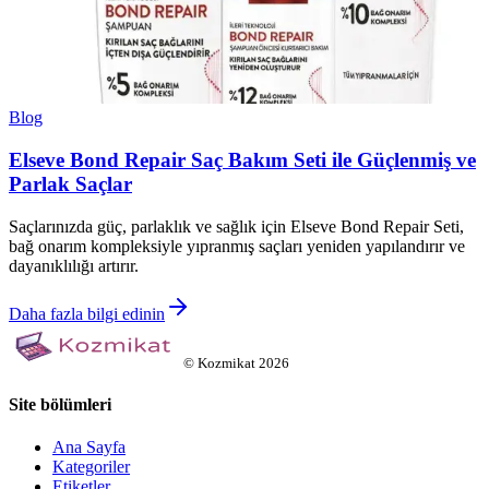
Blog
Elseve Bond Repair Saç Bakım Seti ile Güçlenmiş ve
Parlak Saçlar
Saçlarınızda güç, parlaklık ve sağlık için Elseve Bond Repair Seti,
bağ onarım kompleksiyle yıpranmış saçları yeniden yapılandırır ve
dayanıklılığı artırır.
Daha fazla bilgi edinin
©
Kozmikat
2026
Site bölümleri
Ana Sayfa
Kategoriler
Etiketler