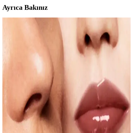
Ayrıca Bakınız
Dudak Renklerinde Ton Uyumu ve Makyajda
Doğru Ürün Seçimi Rehberi
Dudak makyajında cilt tonuna uygun renk seçimi, alt tonların
uyumu ve dudak kalemi kullanımı makyajın estetik ve profesyonel
görünmesini sağlar. Doğru ürün ve tekniklerle dengeli makyaj elde
edilir.
Laka'nın Yeni Dudak Kalemleri: Espresso Temper
ve Burnt Brown Renkleriyle Kalıcı ve Konforlu
Kullanım
Laka'nın yeni dudak kalemleri Espresso Temper ve Burnt Brown
renkleriyle zengin tonlar sunar. Kremsi yapısı konforlu, hızlı
sabitlenir ve kalıcıdır. Leke bırakmaz, dudaklarda derinlik ve
kontrast sağlar.
Kalıcı ve Suya Dayanıklı Makyaj Kalemleri: Uzun
Süreli ve Güvenilir Kullanım Rehberi