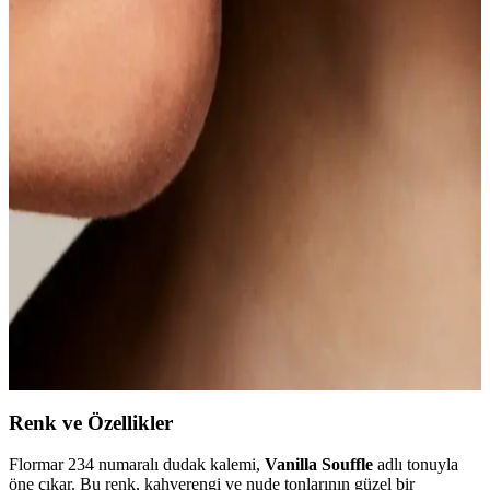
Belirli dudak parlatıcısı tonlarını yakalamak için Romand, Fwee,
Laka gibi markaların ürünleri ve Banila Co'nun bulanıklaştırıcı
kalemleri öneriliyor. Ürünlerin parlaklık ve renk etkisi dudak rengine
göre değişir.
Mac Kremsi Kalıcı Dudak Kalemi Stone 1.45 G -
Dudak Kontürü ve Dolgunlaştırma İçin Uygun
Mac Kremsi Kalıcı Dudak Kalemi, yüksek pigmentli, uzun süre
kalıcı ve kolay uygulanan yapısıyla dudaklarınızı şekillendirir ve
belirginleştirir. Renk skalasıyla farklı tarzlara uyum sağlar.
Fotoğraftaki Ruj Tonuna En Yakın Seçenekler ve
Önerilen Ürünler
Fotoğraftaki ruj tonunu yakalamak için Tom Ford, LAKA, Romand
gibi markaların lip gloss, lip oil ve lip tint ürünleri önerilmektedir.
Ton ve parlaklık kişisel dudak rengine göre değişebilir.
Renk ve Özellikler
Flormar 234 numaralı dudak kalemi,
Vanilla Souffle
adlı tonuyla
öne çıkar. Bu renk, kahverengi ve nude tonlarının güzel bir