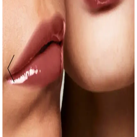
Suya dayanıklı makyaj kalemleri, uzun süre kalıcılık ve dayanıklılık
sunar, özellikle aktif yaşam tarzına uygun, göz ve dudak bölgesinde
tercih edilir, doğru kullanım ve temizlikle makyaj ömrü uzar.
Brooklin Dudak Kalemi No 205 Açık Kahverengi
Detaylı İnceleme ve Kullanım Yorumları
Brooklin'in açık kahverengi dudak kalemi, doğal görünüm ve rahat
uygulama sunar. Suya dayanıklı yapısı ve yüksek pigmentasyonu ile
uzun süre kalıcılık sağlar, günlük makyajda tercih edilir.
Asya Güzelliğinde Bulanık ve Parlak Dudak
Görünümü İçin Ürün ve Teknikler
Asya güzellik topluluğunda popüler olan bulanık ve parlak dudak
görünümü, dudak kalemi, kapatıcı ve parlak lip gloss
kombinasyonuyla elde edilir. Doğal dudaklarda tam etki zor olabilir,
uygulama teknikleri önemlidir.
Belirli Dudak Parlatıcısı Tonları İçin Marka ve
Uygulama Önerileri