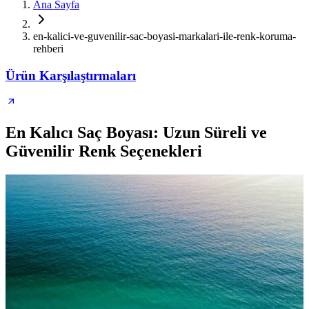
Ana Sayfa
en-kalici-ve-guvenilir-sac-boyasi-markalari-ile-renk-koruma-
rehberi
Ürün Karşılaştırmaları
En Kalıcı Saç Boyası: Uzun Süreli ve
Güvenilir Renk Seçenekleri