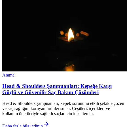
Arama
Head & Shoulders Şampuanları: Kepeğe Karşı
Güçlü ve Güvenilir Saç Bakım Çözümleri
Head & Shoulders şampuanları, kepek sorununu etkili şekilde çözen
ve saç sağlığını koruyan ürünler sunar. Çeşitleri, içerikleri ve
kullanım önerileriyle sağlıklı saçlar için ideal tercih.
Daha fazla bilgi edinin