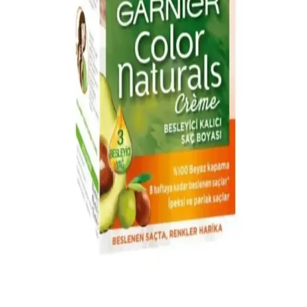
bakım önerileriyle saçlarınızı güzelleştirin. Doğal ve şık görünüm
için bilinçli seçimler yapın.
Küllü Bakır Saç Boyası: Modern ve Doğal
Görünüm İçin En İyi Seçenekler ve Bakım İpuçları
Küllü bakır saç boyası, modern ve şık görünüm arayanlar için doğal
ve kalıcı renk seçenekleri sunar. Renk çeşitleri ve bakım ipuçlarıyla
saçlarınız her zaman parlak ve sağlıklı kalır.
Garnier 1.0 Siyah Saç Boyası: Kalıcı ve Parlak
Siyah Renk Sağlayan Güvenilir Ürün
Garnier 1.0 Siyah Saç Boyası, uzun süre kalıcı ve parlak siyah renk
sağlar. Doğal görünüm ve güvenilirlik sunarken, kullanım sırasında
dikkatli olunması önemlidir.
Kumral Saç Boyası ve Doğal Tonlar: Şık ve Doğal
Görünüm İçin Bakım İpuçları
Kumral saç boyası, doğal tonlara sahip olmasıyla öne çıkar. Doğru
uygulama ve bakım ile saçlarınız sağlıklı kalır, doğal ve şık
görünümünüzü korursunuz.