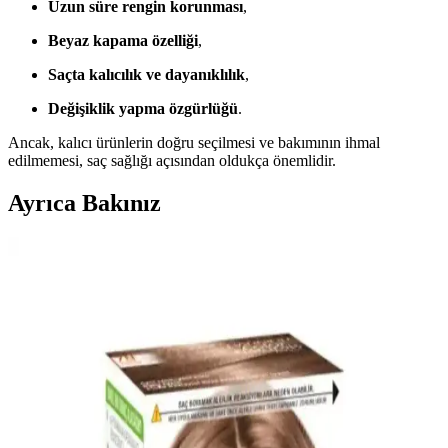
Uzun süre rengin korunması
,
Beyaz kapama özelliği
,
Saçta kalıcılık ve dayanıklılık
,
Değişiklik yapma özgürlüğü
.
Ancak, kalıcı ürünlerin doğru seçilmesi ve bakımının ihmal
edilmemesi, saç sağlığı açısından oldukça önemlidir.
Ayrıca Bakınız
Parlak Lal Kızılı Saç Boyası: Canlı ve Kalıcı
Renklerin Sırları ve Kullanıcı Deneyimleri
Parlak lal kızılı saç boyaları, yüksek pigmentasyon ve uzun süre
kalıcılık sağlayan özellikleriyle öne çıkar. Kullanıcılar, canlı renk ve
doğal görünümden memnun kalırken, uygulama kolaylığı da dikkat
çekiyor.
Erkekler İçin Schwarzkopf Men Perfect 80 Kahve
Siyah Saç Boyası Özellikleri ve Kullanım Rehberi