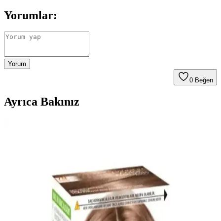
Yorumlar:
Yorum
0
Beğen
Ayrıca Bakınız
Parlak Lal Kızılı Saç Boyası: Canlı ve Kalıcı
Renklerin Sırları ve Kullanıcı Deneyimleri
Parlak lal kızılı saç boyaları, yüksek pigmentasyon ve uzun süre
kalıcılık sağlayan özellikleriyle öne çıkar. Kullanıcılar, canlı renk ve
doğal görünümden memnun kalırken, uygulama kolaylığı da dikkat
çekiyor.
Erkekler İçin Schwarzkopf Men Perfect 80 Kahve
Siyah Saç Boyası Özellikleri ve Kullanım Rehberi