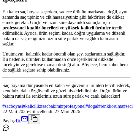
En kalıcı saç boyası seçerken, sadece ürünün markasına değil, aynı
zamanda saç tipiniz ve cilt hassasiyetiniz gibi faktörlere de dikkat
etmek gerekir. Güçlü ve uzun süre dayanıklı sonuçlar için
profesyonel kuaför önerileri
ve
yüksek kaliteli ürünler
tercih
edilmelidir. Ayrıca, ürün seçimi kadar, doğru uygulama ve düzenli
bakım da saç renginizin uzun süre parlak ve sağlıklı kalmasını
sağlar.
Unutmayın, kalıcılık kadar önemli olan şey, saçlarınızın sağlığıdır.
Bu nedenle, ürünleri kullanmadan önce içeriklerini dikkatle
inceleyin ve gerekirse uzman desteği alın. Böylece, hem kalıcı hem
de sağlıklı saçlara sahip olabilirsiniz.
Saç boyama dünyasında en kalıcı ve güvenilir ürünleri tercih ederek,
kendinizi daha özgüvenli ve güzel hissedebilirsiniz. Doğru ürün ve
bakım rutini ile renkleriniz uzun süre parlak ve canlı kalacaktır!
#
sacboyasi
#
kalicilik
#
sacbakimi
#
profesyonel
#
dogal
#
renkkoruma
#
sec
22 Mart 2025
·
Güncellendi:
27 Mart 2026
Paylaş:
f
𝕏