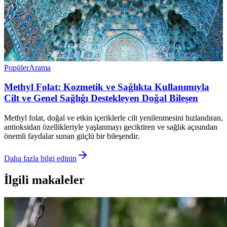
Popüler
Arama
Methyl Folat: Kozmetik ve Sağlıkta Kullanımıyla
Cilt ve Genel Sağlığı Destekleyen Doğal Bileşen
Methyl folat, doğal ve etkin içeriklerle cilt yenilenmesini hızlandıran,
antioksidan özellikleriyle yaşlanmayı geciktiren ve sağlık açısından
önemli faydalar sunan güçlü bir bileşendir.
Daha fazla bilgi edinin
İlgili makaleler