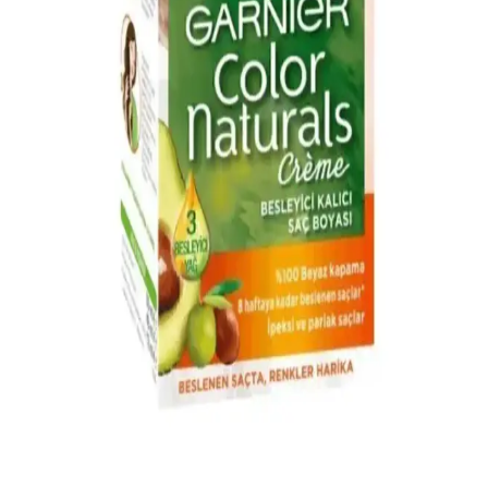
bakım önerileriyle saçlarınızı güzelleştirin. Doğal ve şık görünüm
için bilinçli seçimler yapın.
Küllü Bakır Saç Boyası: Modern ve Doğal
Görünüm İçin En İyi Seçenekler ve Bakım İpuçları
Küllü bakır saç boyası, modern ve şık görünüm arayanlar için doğal
ve kalıcı renk seçenekleri sunar. Renk çeşitleri ve bakım ipuçlarıyla
saçlarınız her zaman parlak ve sağlıklı kalır.
Garnier 1.0 Siyah Saç Boyası: Kalıcı ve Parlak
Siyah Renk Sağlayan Güvenilir Ürün
Garnier 1.0 Siyah Saç Boyası, uzun süre kalıcı ve parlak siyah renk
sağlar. Doğal görünüm ve güvenilirlik sunarken, kullanım sırasında
dikkatli olunması önemlidir.
Kumral Saç Boyası ve Doğal Tonlar: Şık ve Doğal
Görünüm İçin Bakım İpuçları
Kumral saç boyası, doğal tonlara sahip olmasıyla öne çıkar. Doğru
uygulama ve bakım ile saçlarınız sağlıklı kalır, doğal ve şık
görünümünüzü korursunuz.