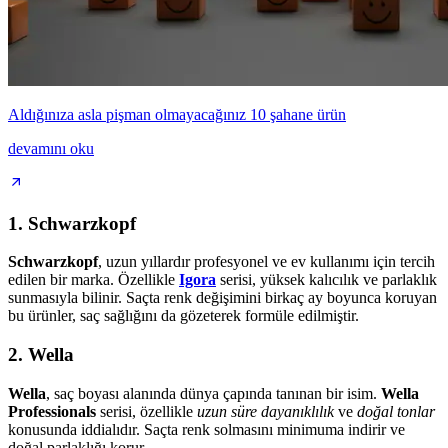
Aldığınıza asla pişman olmayacağınız 10 şahane ürün
devamını oku
1. Schwarzkopf
Schwarzkopf
, uzun yıllardır profesyonel ve ev kullanımı için tercih
edilen bir marka. Özellikle
Igora
serisi, yüksek kalıcılık ve parlaklık
sunmasıyla bilinir. Saçta renk değişimini birkaç ay boyunca koruyan
bu ürünler, saç sağlığını da gözeterek formüle edilmiştir.
2. Wella
Wella
, saç boyası alanında dünya çapında tanınan bir isim.
Wella
Professionals
serisi, özellikle
uzun süre dayanıklılık
ve
doğal tonlar
konusunda iddialıdır. Saçta renk solmasını minimuma indirir ve
doğal parlaklığı korur.