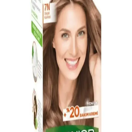
Schwarzkopf Men Perfect 80 Kahve Siyah, 5 dakikada beyazları
kapatan, amonyak içermeyen, pratik ve doğal görünümlü erkek saç
boyasıdır.
Igora Saç Boyası Seçimi ve Güvenilir Satın Alma
Rehberi
İgora saç boyası, geniş renk seçenekleri ve parlak sonuçlarıyla öne
çıkar. Doğru ürün seçimi ve güvenilir satıcılar aracılığıyla alışveriş,
saç sağlığını koruyarak istenilen sonucu sağlar.
Kumral Bej Saç Boyası Seçiminde Güvenilir
Markalar ve Bakım İpuçları
Güvenilir markalar ve doğru bakım ipuçlarıyla kumral bej saç
renginizi uzun süre koruyun. Renk dayanıklılığı ve saç sağlığı için
uzman önerileri burada.
Kumral Tonlarda Doğal Saç Boyası Rehberi:
Uygulama ve Bakım İpuçları
Kumral tonlarda doğal saç boyası kullanımı, uygulama adımları ve