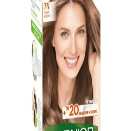
Schwarzkopf Men Perfect 80 Kahve Siyah, 5 dakikada beyazları
kapatan, amonyak içermeyen, pratik ve doğal görünümlü erkek saç
boyasıdır.
Igora Saç Boyası Seçimi ve Güvenilir Satın Alma
Rehberi
İgora saç boyası, geniş renk seçenekleri ve parlak sonuçlarıyla öne
çıkar. Doğru ürün seçimi ve güvenilir satıcılar aracılığıyla alışveriş,
saç sağlığını koruyarak istenilen sonucu sağlar.
Kumral Bej Saç Boyası Seçiminde Güvenilir
Markalar ve Bakım İpuçları
Güvenilir markalar ve doğru bakım ipuçlarıyla kumral bej saç
renginizi uzun süre koruyun. Renk dayanıklılığı ve saç sağlığı için
uzman önerileri burada.
Kumral Tonlarda Doğal Saç Boyası Rehberi:
Uygulama ve Bakım İpuçları
Kumral tonlarda doğal saç boyası kullanımı, uygulama adımları ve