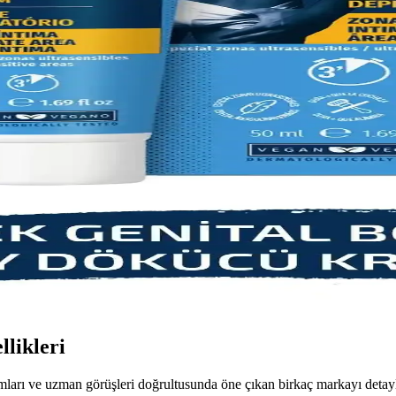
yen tüyleri hızlıca giderir. Güvenilir markalar ve dikkat edilmesi gerek
r Cilt Elde Etme Rehberi (75-90 karakter)
rak pürüzsüz bir görünüm sağlar. Kıl dökücü kremler ve doğal yöntemler h
Tüy Azaltma Çözümleri
rken etkili sonuçlar sağlar. Evde kolayca hazırlanabilen tariflerle tüyleri
li Çözüm Seçenekleri
ve etkili sonuçlarıyla tüy sorunlarına çözüm sunar. Doğru ürün seçimi ve
 Yöntemleri Hakkında Bilgiler
 kullanım ve doğal alternatiflerle istenmeyen tüylerden kurtulmak artık 
likleri
ları ve uzman görüşleri doğrultusunda öne çıkan birkaç markayı detayl