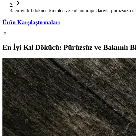
en-iyi-kil-dokucu-kremler-ve-kullanim-ipuclariyla-puruzsuz-cilt
Ürün Karşılaştırmaları
En İyi Kıl Dökücü: Pürüzsüz ve Bakımlı Bi