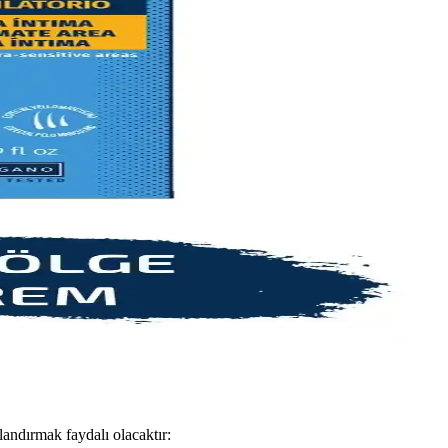
enler hakkında detaylar burada.
akkında detaylı bilgiler içerir.
n zamanla incelmesini sağlayabilirsiniz.
 düzenli kullanım ile estetik görünümünüzü iyileştirebilirsiniz.
daha kolay ve güvenli.
andırmak faydalı olacaktır: