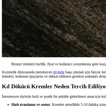
Benzer ürünleri özellik, fiyat ve kullanıcı yorumlarına göre karş
Kozmetik dünyasında istenmeyen
tüylerle
başa çıkmak için birçok fark
ürünleri, kullanım ipuçlarını ve dikkat edilmesi gereken noktaları detay
Kıl Dökücü Kremler Neden Tercih Ediliyo
İstenmeyen tüylerin hızlı ve pratik bir şekilde giderilmesi amacıyla k
Hızlı uygulama ve sonuç
: Kremler genellikle 5-10 dakika içinde