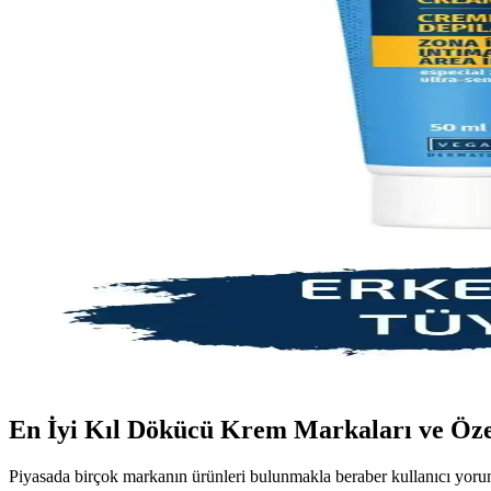
Kıl dökücü spreyler, kimyasal içerikleri ve kolay kullanımıyla istenme
Kıl Dökücü Ürünler ve Doğal Çözümlerle Pürüzsüz Bi
İstenmeyen tüyler için pratik ve doğal çözümler, cilt sağlığını koruya
Bitkisel Kıl Dökücü Yöntemler: Doğal ve Güvenilir 
Doğal içeriklerle tüyleri azaltan bitkisel yöntemler, cilt sağlığını koru
Erkekler İçin Kıl Dökücü Kremler: Güvenilir ve Etki
Erkekler için özel formüle edilen kıl dökücü kremler, pratik kullanımı 
Erkekler İçin Kıl Dökücü Ürünler ve Doğru Kullanım
Erkekler için kıl dökücü ürünler, hızlı ve etkili sonuçlar sunar. Doğru
En İyi Kıl Dökücü Krem Markaları ve Özel
Piyasada birçok markanın ürünleri bulunmakla beraber kullanıcı yorum