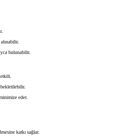
r.
alınabilir.
ayca bulunabilir.
tkili.
kletilebilir.
i minimize eder.
lmesine katkı sağlar.