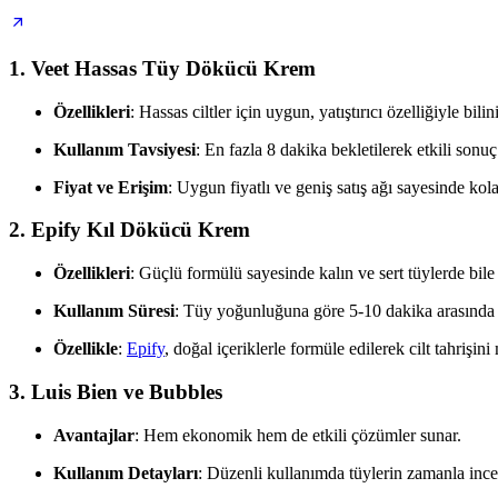
1.
Veet Hassas Tüy Dökücü Krem
Özellikleri
: Hassas ciltler için uygun, yatıştırıcı özelliğiyle bilini
Kullanım Tavsiyesi
: En fazla 8 dakika bekletilerek etkili sonuç 
Fiyat ve Erişim
: Uygun fiyatlı ve geniş satış ağı sayesinde kol
2.
Epify Kıl Dökücü Krem
Özellikleri
: Güçlü formülü sayesinde kalın ve sert tüylerde bile e
Kullanım Süresi
: Tüy yoğunluğuna göre 5-10 dakika arasında be
Özellikle
:
Epify
, doğal içeriklerle formüle edilerek cilt tahrişin
3.
Luis Bien ve Bubbles
Avantajlar
: Hem ekonomik hem de etkili çözümler sunar.
Kullanım Detayları
: Düzenli kullanımda tüylerin zamanla ince