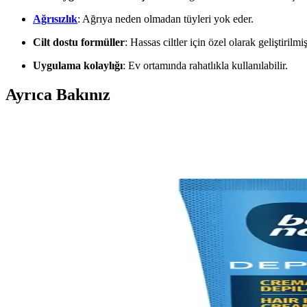
Ağrısızlık
: Ağrıya neden olmadan tüyleri yok eder.
Cilt dostu formüller
: Hassas ciltler için özel olarak geliştirilm
Uygulama kolaylığı
: Ev ortamında rahatlıkla kullanılabilir.
Ayrıca Bakınız
Doğal Kıl Dökücü Ürünler ve Güvenli Kullanım Yönt
Doğal kıl dökücü ürünler, cilt dostu içerikleriyle kıl azaltmada etkili
Kıl Dökücü Kremler: Güvenli ve Etkili Kullanım İpuç
Kıl dökücü kremler, kimyasal içerikleriyle kıl köklerini zayıflatır ve p
En İyi Kıl Dökücü Kremler ve Kullanım İpuçlarıyla P
En iyi kıl dökücü kremler, kullanımı ve dikkat edilmesi gerekenler hakkı
Kıl Dökücü Spreyler: Hızlı ve Pratik Tüy Giderme 