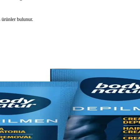
iş ürünler bulunur.
emleri
 ve güvenlidir. Düzenli kullanımda uzun vadeli sonuçlar sağlar, kimyasal r
larıyla Pürüzsüz Cilt
ürüzsüz bir cilt sağlar. Doğru kullanım ve dikkat edilmesi gerekenler ile
ürüzsüz Cilt Sağlayın
nda detaylı bilgiler içerir. Hassas ciltler ve etkili sonuçlar için doğru
Çözümü