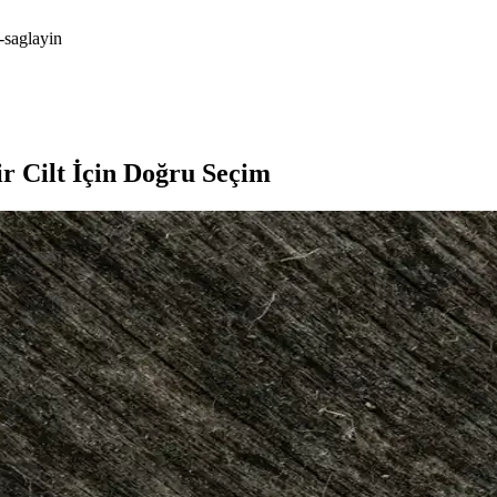
-saglayin
r Cilt İçin Doğru Seçim