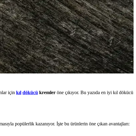
nlar için
kıl
dökücü
kremler
öne çıkıyor. Bu yazıda en iyi kıl dökücü
asıyla popülerlik kazanıyor. İşte bu ürünlerin öne çıkan avantajları: