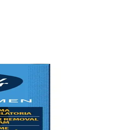
iskleri minimize eder.
 güvenli ve uzun vadeli sonuçlar elde edebilirsiniz.
 ürün seçimi ve uygulama ipuçları sunar.