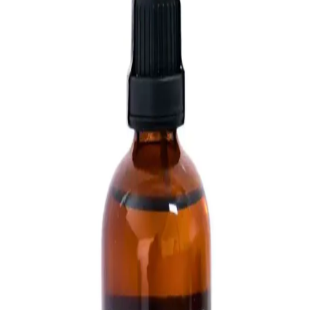
New Orleans'ta bulunan eski bir Stetson Aftershave şişesi, kokusu
ve üzerindeki işaretler nedeniyle Reddit'te Florida Water ve ritüel
kullanımıyla ilgili tartışmalara yol açtı. Kullanım ve güvenlik
uyarıları önem taşıyor.
Sağlık ve Güzellik Takviyelerinin Bilimsel Temelleri
ve Güvenlik Unsurları
Sağlık ve güzellik takviyeleri, vitamin ve minerallerle vücut
direncini ve cilt sağlığını destekler. Doğru kullanım ve güvenilir
ürün seçimi önemli, uzman görüşü alınmalı.
Folik Asidin Cilt ve Saç Sağlığına Katkıları ve
Kozmetik Uygulamaları
Folik asidin cilt yenilenmesini hızlandırıp yaşlanmayı geciktiren ve
saç sağlığını destekleyen doğal bir içerik olduğunu keşfedin.
Kozmetik sektöründeki kullanımı ve faydalarını öğrenin.
El ve Tırnak Bakımının Önemi ve Güncel
Uygulamalar Hakkında Bilgilendirici Rehber
El ve tırnak bakımının sağlık ve estetik açıdan önemi, güncel