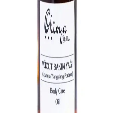
teknikler ve doğal ürünlerle sağlıklı ve bakımlı eller elde etmenin
yolları hakkında detaylı bilgiler içerir.
La Roche Posay Akne Eğilimli Ciltler İçin
Temizleyici Ürünler ve Cilt Bakım Önerileri
La Roche Posay'in akne eğilimli ciltler için geliştirdiği temizleyiciler,
hassas ve dengeli bir cilt için uygun, nazik ve etkili formüllerle
ciltteki fazla yağı ve kirleri nazikçe temizler.
Doğal Ağız Bakım Macunları: Bitkisel İçeriklerle
Sağlıklı Diş ve Diş Eti Bakımı
Doğal ağız bakım macunları, bitkisel özler ve antiseptik maddelerle
diş ve diş eti sağlığını koruyan güvenli alternatifler sunar, kimyasal
içeriklere göre avantaj sağlar.
Bioxcin ve Arap Makyajı: Farklı Amaçlar İçin
Güzellik ve Bakım İpuçları
Bioxcin saç bakım ürünleri saç dökülmesini önlerken, Arap makyajı
yüz hatlarını belirginleştirir. Her ikisi de kişisel bakım ve güzellik
rutininizin önemli parçalarıdır.