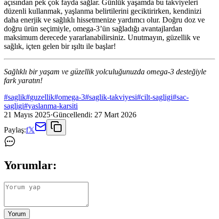
açısından pek çok fayda sağlar. Günlük yaşamda bu takviyeleri
düzenli kullanmak, yaşlanma belirtilerini geciktirirken, kendinizi
daha enerjik ve sağlıklı hissetmenize yardımcı olur. Doğru doz ve
doğru ürün seçimiyle, omega-3’ün sağladığı avantajlardan
maksimum derecede yararlanabilirsiniz. Unutmayın, güzellik ve
sağlık, içten gelen bir ışıltı ile başlar!
Sağlıklı bir yaşam ve güzellik yolculuğunuzda omega-3 desteğiyle
fark yaratın!
#
saglik
#
guzellik
#
omega-3
#
saglik-takviyesi
#
cilt-sagligi
#
sac-
sagligi
#
yaslanma-karsiti
21 Mayıs 2025
·
Güncellendi:
27 Mart 2026
Paylaş:
f
𝕏
Yorumlar:
Yorum