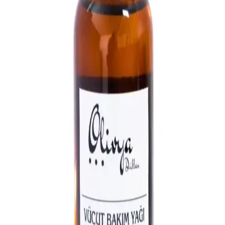
Folik asidin cilt yenilenmesini hızlandırıp yaşlanmayı geciktiren ve
saç sağlığını destekleyen doğal bir içerik olduğunu keşfedin.
Kozmetik sektöründeki kullanımı ve faydalarını öğrenin.
El ve Tırnak Bakımının Önemi ve Güncel
Uygulamalar Hakkında Bilgilendirici Rehber
El ve tırnak bakımının sağlık ve estetik açıdan önemi, güncel
teknikler ve doğal ürünlerle sağlıklı ve bakımlı eller elde etmenin
yolları hakkında detaylı bilgiler içerir.
La Roche Posay Akne Eğilimli Ciltler İçin
Temizleyici Ürünler ve Cilt Bakım Önerileri
La Roche Posay'in akne eğilimli ciltler için geliştirdiği temizleyiciler,
hassas ve dengeli bir cilt için uygun, nazik ve etkili formüllerle
ciltteki fazla yağı ve kirleri nazikçe temizler.
Doğal Ağız Bakım Macunları: Bitkisel İçeriklerle
Sağlıklı Diş ve Diş Eti Bakımı
Doğal ağız bakım macunları, bitkisel özler ve antiseptik maddelerle