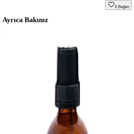
0
Beğen
Ayrıca Bakınız
New Orleans Parkında Bulunan Eski Stetson
Aftershave ve Florida Water Tartışması
New Orleans'ta bulunan eski bir Stetson Aftershave şişesi, kokusu
ve üzerindeki işaretler nedeniyle Reddit'te Florida Water ve ritüel
kullanımıyla ilgili tartışmalara yol açtı. Kullanım ve güvenlik
uyarıları önem taşıyor.
Sağlık ve Güzellik Takviyelerinin Bilimsel Temelleri
ve Güvenlik Unsurları
Sağlık ve güzellik takviyeleri, vitamin ve minerallerle vücut
direncini ve cilt sağlığını destekler. Doğru kullanım ve güvenilir
ürün seçimi önemli, uzman görüşü alınmalı.
Folik Asidin Cilt ve Saç Sağlığına Katkıları ve
Kozmetik Uygulamaları