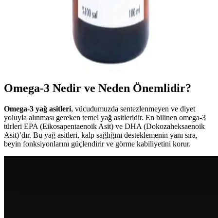
Doğal İçerikli Bakım Yağları: Cilt ve Saç Sağlığını
Destekleyen En İyi Seçenekler
Doğal içerikli bakım yağları, kimyasal olmadan cilt ve saç sağlığını
destekler. Argan, jojoba ve hindistan cevizi yağı gibi ürünler, düzenli
kullanımda parlaklık ve sağlık sağlar.
Omega-3 Nedir ve Neden Önemlidir?
Omega-3 yağ asitleri
, vücudumuzda sentezlenmeyen ve diyet
yoluyla alınması gereken temel yağ asitleridir. En bilinen omega-3
türleri EPA (Eikosapentaenoik Asit) ve DHA (Dokozaheksaenoik
Asit)’dır. Bu yağ asitleri, kalp sağlığını desteklemenin yanı sıra,
beyin fonksiyonlarını güçlendirir ve görme kabiliyetini korur.