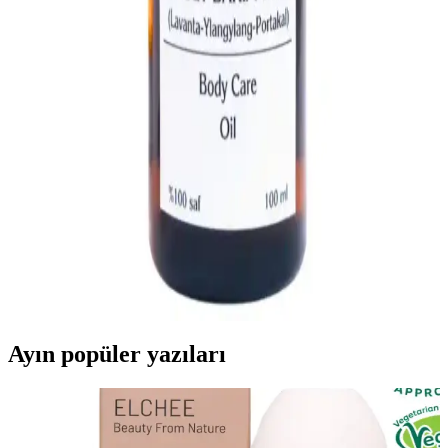
diş ve diş eti sağlığını koruyan güvenli alternatifler sunar, kimyasal
içeriklere göre avantaj sağlar.
Bioxcin ve Arap Makyajı: Farklı Amaçlar İçin
Güzellik ve Bakım İpuçları
Bioxcin saç bakım ürünleri saç dökülmesini önlerken, Arap makyajı
yüz hatlarını belirginleştirir. Her ikisi de kişisel bakım ve güzellik
rutininizin önemli parçalarıdır.
Doğal İçerikli Bakım Yağları: Cilt ve Saç Sağlığını
Destekleyen En İyi Seçenekler
Doğal içerikli bakım yağları, kimyasal olmadan cilt ve saç sağlığını
destekler. Argan, jojoba ve hindistan cevizi yağı gibi ürünler, düzenli
kullanımda parlaklık ve sağlık sağlar.
Ayın popüler yazıları