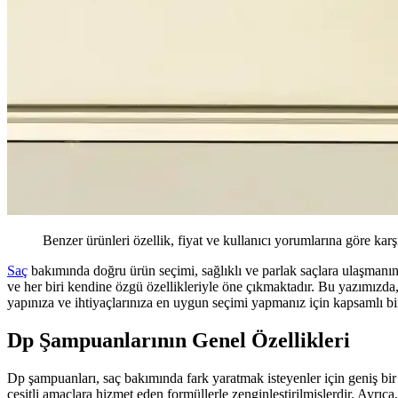
Benzer ürünleri özellik, fiyat ve kullanıcı yorumlarına göre karş
Saç
bakımında doğru ürün seçimi, sağlıklı ve parlak saçlara ulaşmanın te
ve her biri kendine özgü özellikleriyle öne çıkmaktadır. Bu yazımızda
yapınıza ve ihtiyaçlarınıza en uygun seçimi yapmanız için kapsamlı b
Dp Şampuanlarının Genel Özellikleri
Dp şampuanları, saç bakımında fark yaratmak isteyenler için geniş bi
çeşitli amaçlara hizmet eden formüllerle zenginleştirilmişlerdir. Ayrıc