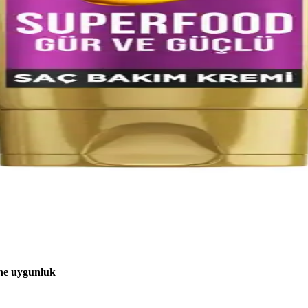
yle ilişkilidir. Çevresel etkiler ve yaşlanma saçın yapısını değiştirirk
lığı ve Kullanıcı Yorumları İncelemesi
e saç sağlığını iyileştirme amacıyla kullanılan bir serumdur. Kullanı
kım Yöntemleri
ızlık yaratabilir. Jel, saç spreyi, tokalar ve hassas bakım ürünleriyle tüy
Kullanımı
 ve kullanım önerileriyle saç sağlığını koruma ve güçlendirme yollarını 
ine uygunluk