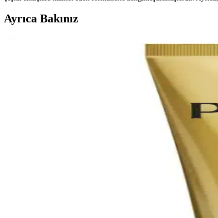
Ayrıca Bakınız
Asya Güzellik Ürünlerinde Yenilikçi ve Etkili Bakım S
Asya güzellik ürünleri, gözden saça, cilt bakımından doğal yöntemlere 
Saç Açıcı Kullanımının Saç Sağlığına Etkileri ve Etk
Saç açıcılar, saçın yapısal bağlarını zayıflatarak kırılganlığa yol aç
Unove Deep Damage Treatment Ex: Kalın ve Ağartılm
Unove Deep Damage Treatment Ex, kalın ve ağartılmış saçlar için yoğun
Çift Şampuanlama Yönteminin Saç Temizliğinde Bili
Çift şampuanlama, saç ve saç derisindeki kalıntıları temizlemek için ş
Saç Porozitesi: Kutikül Hasarı, Çevresel Etkiler ve pH