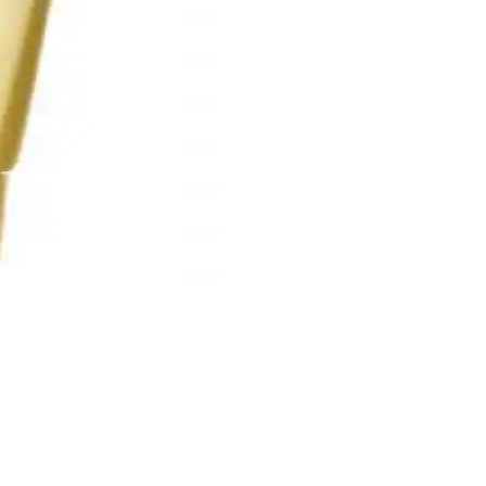
en, pH'nın etkisi henüz netleşmemiştir. Kutikülün korunması önemlidir.
cı deneyimleri olumlu ve olumsuz görüşler içermektedir.
lerin kontrolü sağlanabilir, piercinglerin zarar görmesi önlenir.
anlatıyoruz.