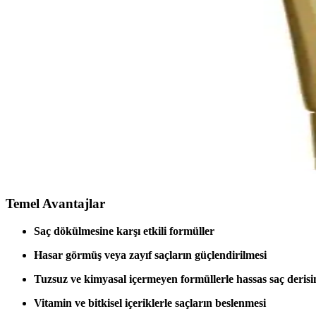
Saç porozitesi, kutikül tabakasının hasar durumu ve su emme kapasitesi
Kaminomoto Super Strength Hair Serum Gold: Saç Sağ
Kaminomoto Super Strength Hair Serum Gold, saç dökülmesini azaltma v
Yeni Piercinglerde Bebek Tüylerinin Kontrolü ve Ba
Yeni piercinglerde bebek tüylerinin piercinglere takılması ağrı ve rahats
Saç Bakımında Güçlü Formüller ve Aktif İçeriklerin 
Saç bakımında güçlü formüller ve aktif içeriklerin önemi, içerik yapısı
Temel Avantajlar
Saç dökülmesine karşı etkili formüller
Hasar görmüş veya zayıf saçların güçlendirilmesi
Tuzsuz ve kimyasal içermeyen formüllerle hassas saç deris
Vitamin ve bitkisel içeriklerle saçların beslenmesi