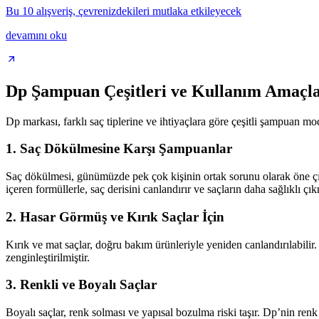
Bu 10 alışveriş, çevrenizdekileri mutlaka etkileyecek
devamını oku
Dp Şampuan Çeşitleri ve Kullanım Amaçla
Dp markası, farklı saç tiplerine ve ihtiyaçlara göre çeşitli şampuan mod
1. Saç Dökülmesine Karşı Şampuanlar
Saç dökülmesi, günümüzde pek çok kişinin ortak sorunu olarak öne ç
içeren formüllerle, saç derisini canlandırır ve saçların daha sağlıklı çık
2. Hasar Görmüş ve Kırık Saçlar İçin
Kırık ve mat saçlar, doğru bakım ürünleriyle yeniden canlandırılabilir. 
zenginleştirilmiştir.
3. Renkli ve Boyalı Saçlar
Boyalı saçlar, renk solması ve yapısal bozulma riski taşır. Dp’nin renk