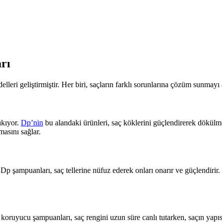
rı
elleri geliştirmiştir. Her biri, saçların farklı sorunlarına çözüm sunmayı
ıkıyor.
Dp’nin
bu alandaki ürünleri, saç köklerini güçlendirerek dökülme
masını sağlar.
Dp şampuanları, saç tellerine nüfuz ederek onları onarır ve güçlendirir. B
 koruyucu şampuanları, saç rengini uzun süre canlı tutarken, saçın yapısın