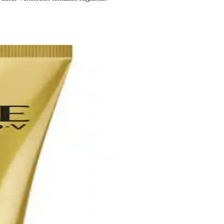
 birleşimi, farklı bakım ihtiyaçlarına hitap eder.
ileştirir. Profesyonel uygulama ve düzenli bakım önemlidir.
 İnce saçlarda ağırlaşma yapabilir, kullanımda dikkat gerektirir.
leme ihtiyacına bağlıdır. İlk yıkama genellikle yeterlidir.