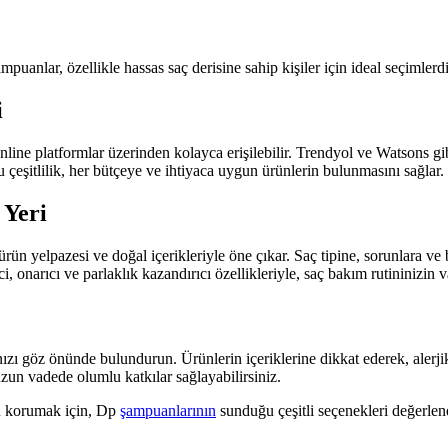
puanlar, özellikle hassas saç derisine sahip kişiler için ideal seçimlerdi
i
line platformlar üzerinden kolayca erişilebilir. Trendyol ve Watsons gib
 çeşitlilik, her bütçeye ve ihtiyaca uygun ürünlerin bulunmasını sağlar.
 Yeri
 yelpazesi ve doğal içerikleriyle öne çıkar. Saç tipine, sorunlara ve ba
i, onarıcı ve parlaklık kazandırıcı özellikleriyle, saç bakım rutininizin v
zı göz önünde bulundurun. Ürünlerin içeriklerine dikkat ederek, alerjik r
uzun vadede olumlu katkılar sağlayabilirsiniz.
nü korumak için, Dp
şampuanlarının
sunduğu çeşitli seçenekleri değerle