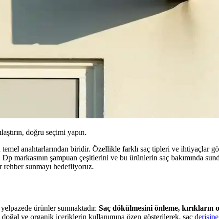
ılaştırın, doğru seçimi yapın.
mel anahtarlarından biridir. Özellikle farklı saç tipleri ve ihtiyaçlar g
, Dp markasının şampuan çeşitlerini ve bu ürünlerin saç bakımında sundu
ir rehber sunmayı hedefliyoruz.
r yelpazede ürünler sunmaktadır.
Saç dökülmesini önleme, kırıkların o
a, doğal ve organik içeriklerin kullanımına özen gösterilerek, saç
derisine