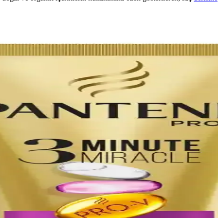
eçenekleri
kadar yenilikçi ve etkili çözümler sunar. Geleneksel ve modern ürünlerin
ili Bakım Yöntemleri
ar. Bond onarıcılar hasarı tamamen gideremez, ancak saçın görünümünü iy
ış Saçlar İçin Derinlemesine Bakım Ürünü
 bakım sunar. Ürün saçları yumuşatır, nemlendirir ve kabarmayı azaltır.
msel Değerlendirmesi ve Uygulama Rehberi
ampuanın iki kez uygulanmasıdır. Ancak gerekliliği saçın durumu ve temiz
 Değerinin Bilimsel İncelemesi