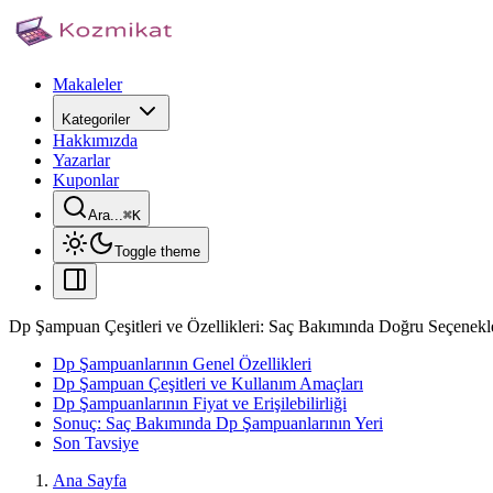
Makaleler
Kategoriler
Hakkımızda
Yazarlar
Kuponlar
Ara...
⌘
K
Toggle theme
Dp Şampuan Çeşitleri ve Özellikleri: Saç Bakımında Doğru Seçenekl
Dp Şampuanlarının Genel Özellikleri
Dp Şampuan Çeşitleri ve Kullanım Amaçları
Dp Şampuanlarının Fiyat ve Erişilebilirliği
Sonuç: Saç Bakımında Dp Şampuanlarının Yeri
Son Tavsiye
Ana Sayfa