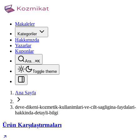
Makaleler
Kategoriler
Hakkımızda
Yazarlar
Kuponlar
Ara...
⌘
K
Toggle theme
Ana Sayfa
deve-dikeni-kozmetik-kullanimlari-ve-cilt-sagligina-faydalari-
hakkinda-detayli-bilgi
Ürün Karşılaştırmaları