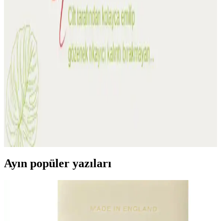
Bioxcin Forte Yoğun Bakım Şampuanı: Bitkisel,
Paraben İçermeyen Dökülme Karşıtı Formül
Bioxcin Forte Yoğun Bakım Şampuanı bitkisel formülle saç derisini
nazik temizler ve dökülmeyi azaltmayı hedefler. Paraben içermez,
300 ml ambalajlıdır; tüm saç tipleriyle uyumlu, hassas ciltlere uygun
güvenli bir bakım sağlar; vegan sertifikası yok.
Doğal İçerikli Kozmetik Ürünleri: Güvenilirlik ve
Kalitenin Simgesi
Doğal içerikli kozmetik ürünler, kimyasal maddeler yerine bitkisel
ve organik bileşenler kullanır, cilt ve saç sağlığını korur, güvenli ve
sürdürülebilir bir bakım sağlar.
Ayın popüler yazıları