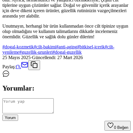
tiplerine uygun çözümler sağlar. Doğal ve güvenilir içerik arayanlar
için deve dikeni içeren ürünler, güzellik rutininizin vazgeçilmezleri
arasında yer alabilir.
Unutmayın, herhangi bir ürün kullanmadan önce cilt tipinize uygun
olup olmadığını ve kullanım talimatlarını dikkatle incelemeniz
önemlidir. Güzellik ve sağlık dolu günler dilerim!
#
dogal-kozmetik
#
cilt-bakimi
#
anti-aging
#
bitkisel-icerik
#
cilt-
yenileme
#
guzellik-urunleri
#
dogal-guzellik
25 Mayıs 2025
·
Güncellendi:
27 Mart 2026
Paylaş:
f
𝕏
Yorumlar:
Yorum
0
Beğen