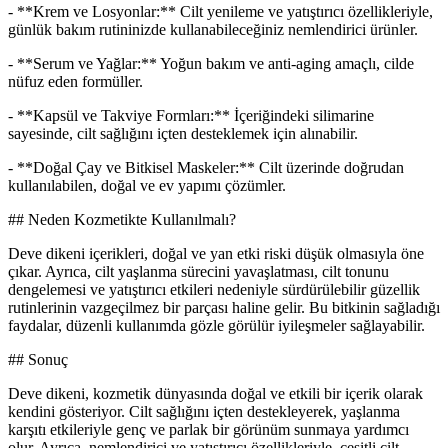
- **Krem ve Losyonlar:** Cilt yenileme ve yatıştırıcı özellikleriyle,
günlük bakım rutininizde kullanabileceğiniz nemlendirici ürünler.
- **Serum ve Yağlar:** Yoğun bakım ve anti-aging amaçlı, cilde
nüfuz eden formüller.
- **Kapsül ve Takviye Formları:** İçeriğindeki silimarine
sayesinde, cilt sağlığını içten desteklemek için alınabilir.
- **Doğal Çay ve Bitkisel Maskeler:** Cilt üzerinde doğrudan
kullanılabilen, doğal ve ev yapımı çözümler.
## Neden Kozmetikte Kullanılmalı?
Deve dikeni içerikleri, doğal ve yan etki riski düşük olmasıyla öne
çıkar. Ayrıca, cilt yaşlanma sürecini yavaşlatması, cilt tonunu
dengelemesi ve yatıştırıcı etkileri nedeniyle sürdürülebilir güzellik
rutinlerinin vazgeçilmez bir parçası haline gelir. Bu bitkinin sağladığı
faydalar, düzenli kullanımda gözle görülür iyileşmeler sağlayabilir.
## Sonuç
Deve dikeni, kozmetik dünyasında doğal ve etkili bir içerik olarak
kendini gösteriyor. Cilt sağlığını içten destekleyerek, yaşlanma
karşıtı etkileriyle genç ve parlak bir görünüm sunmaya yardımcı
olur. Ayrıca, nemlendirici ve yatıştırıcı özellikleriyle, çeşitli cilt