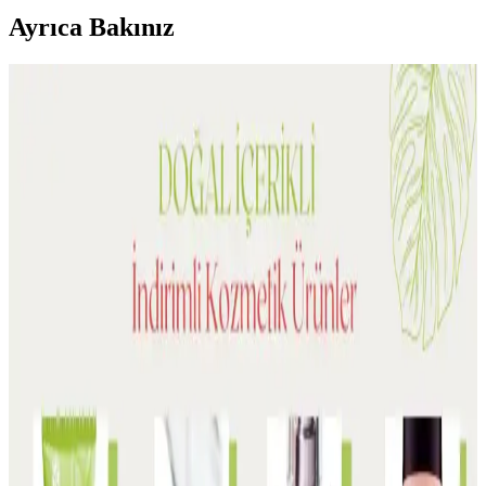
Ayrıca Bakınız
Gül Mayası Nedir Fiyatları ve Piyasa Durumu
Hakkında Güncel Bilgiler
Gül mayası, doğal içerikli kozmetik ürünleri arasında yer alır.
Fiyatlar, kalite ve markaya göre değişir. Güvenilir satıcılar ve ürün
detaylarına dikkat edilmelidir.
Argan Yağı Nedir ve Cilt ile Saç Bakımında
Sağladığı Faydalar Nelerdir
Argan yağı, Fas kökenli doğal bir bitkisel yağdır. Cilt ve saç
bakımında derinlemesine nemlendirme, yaşlanma karşıtı etkiler ve
saç güçlendirici özellikleriyle öne çıkar. Düzenli kullanımla güzellik
rutininizi tamamlar.
Biocure ve Naturix Gül Mayası Karşılaştırması: En
İyi Cilt Toniklerini Seçmek İçin Rehber
Biocure ve Naturix gül mayası tonikleri, doğal içerikleriyle cildi