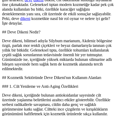
öne çıkmaktadır. Geleneksel tıptan modern kozmetiğe kadar pek çok
alanda kullanılan bu bitki, özellikle karaciğer sağlığını
desteklemenin yanı sıra, cilt üzerinde de etkili sonuçlar sağlayabilir.
Peki, deve
dikeni
kozmetikte nasıl bir rol oynar ve nelere iyi gelir?
İşte detaylar.
## Deve Dikeni Nedir?
Deve dikeni, bilimsel adıyla Silybum marianum, Akdeniz bölgesine
özgü, parlak mor renkli çiçekleri ve beyaz damarlarıyla tanınan çok
yıllık bir bitkidir. Geleneksel tıpta, özellikle tohumları kullanılarak
çeşitli sağlık sorunlarının tedavisinde önemli bir yer tutmuştur.
Günümüzde ise, içeriğinde yüksek miktarda bulunan silimarine adlı
bileşen sayesinde hem sağlık hem de kozmetik alanında tercih
edilmektedir.
## Kozmetik Sektöründe Deve Dikeni'nın Kullanım Alanları
### 1. Cilt Yenileme ve Anti-Aging Özellikleri
Deve dikeni, içeriğinde bulunan antioksidanlar sayesinde cilt
üzerinde yaşlanma belirtilerini azaltıcı etkiler gösterebilir. Özellikle
serbest radikallerle savaşması, cildin daha genç ve sağlıklı
görünmesine katkı sağlar. Ciltteki ince çizgilerin ve kırışıklıkların
görünümünü hafifletmek için kozmetik ürünlerde sıkça kullanılır.