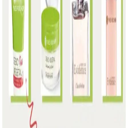
ferahlatıp gözenekleri sıkılaştırır. Her iki ürün de alkol içermez,
farklı kullanım şekilleriyle cilt bakımınıza katkı sağlar.
Bromelain ve Doğal Kozmetik Ürünlerdeki Yeri Cilt
Sağlığını Destekleyen Enzimler
Bromelain, ananas bitkisinden elde edilen doğal bir enzim olup,
ciltte iltihap ve tahrişi azaltarak iyileşmeyi hızlandırır. Kozmetikte
kullanımı çevre dostu ve hassas ciltler için avantaj sağlar.
Kozmetik Ürünlerin İçerikleri ve Kullanımının Cilt
Sağlığına Etkileri
Kozmetik ürünlerin içerikleri ve doğru kullanımı, cilt sağlığı ve
güzellik üzerinde önemli etkiler yapar. Uygun ürün seçimi ve bilinçli
kullanım, doğal güzelliği ortaya çıkarır.
Doğal Kozmetiklerin Cilt Sağlığı Üzerindeki Etkileri
ve Kullanım Önerileri
Doğal kozmetik ürünler, cilt dostu içerikleriyle sağlıklı ve parlak bir
cilt sağlar. Bu ürünlerin özellikleri, kullanım alanları ve dikkat
edilmesi gerekenler hakkında detaylar.