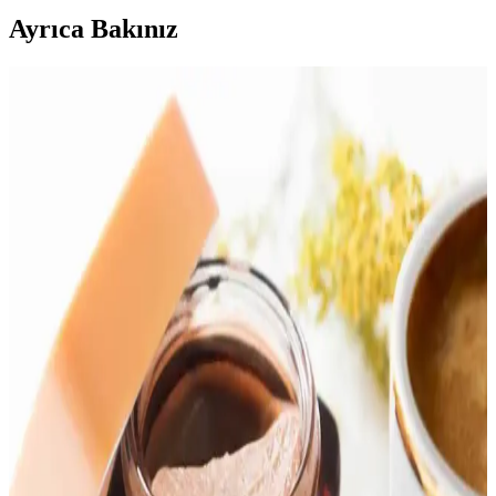
Ayrıca Bakınız
Göğüs Bölgesinde Akne ve Cilt Lekeleri: Nedenleri,
Tedavi Yöntemleri ve Bakım Önerileri
Göğüs bölgesinde akne ve cilt lekelerinin nedenleri arasında
folikülit, ter birikimi ve kozmetik ürünler yer alır. Doğru bakım ve
dermatolojik tedavi ile sorunlar kontrol altına alınabilir.
Yüz Yıkamada Sadece Su Kullanımı: Cilt Tipine
Göre Etkili Temizlik Yöntemleri
Sadece suyla yüz yıkama, cilt tipine göre değişen etkiler sunar.
Doğru uygulandığında cilt bariyerini korur ancak makyaj ve kir
temizliği için ek ürünler gereklidir.
Duş Rutini ve Vücut Bakımında Etkili Ürün Seçimi
ve Uygulama Yöntemleri
Duş rutini, cilt tipine uygun ürünlerin dengeli kullanımıyla vücut
temizliği ve bakımını sağlar. Sabun, duş jeli, duş yağı, peeling ve