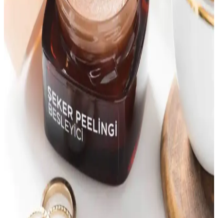
nemlendirici ürünlerin doğru uygulanması cilt sağlığını korur ve
yeniler.
Yetişkinlerde Akne ve Makyaj Problemleri: Doğru
Ürün Seçimi ve Cilt Bakımı Yöntemleri
Yetişkinlerde akne ve makyaj problemleri, cilt nemi, ürün seçimi ve
uygulama teknikleriyle ilişkilidir. Doğru bakım ve aktif maddelerle
makyaj daha doğal ve sağlıklı görünür.
Yüz ve Vücut İçin Büyük Hacimli Cilt Bakım
Ürünleri ve Özellikleri İncelemesi
Büyük hacimli cilt bakım ürünleri, farklı cilt tiplerine uygun
formülleri ve ekonomik avantajlarıyla yüz ve vücut bakımında tercih
ediliyor. TonyMoly, Derma B gibi markaların ürünleri detaylı
inceleniyor.
Güvenilir Bacak Peeling Çözümleri ve Doğru Cilt
Bakımı Yöntemleri
Doğal ve güvenilir bacak peeling ürünleri ile cilt yenileme ve
pürüzsüz cilt sağlama yöntemleri hakkında detaylar. Güvenilir ürün