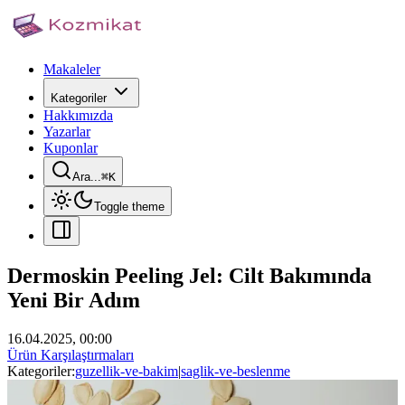
Makaleler
Kategoriler
Hakkımızda
Yazarlar
Kuponlar
Ara...
⌘
K
Toggle theme
Dermoskin Peeling Jel: Cilt Bakımında
Yeni Bir Adım
16.04.2025, 00:00
Ürün Karşılaştırmaları
Kategoriler:
guzellik-ve-bakim
|
saglik-ve-beslenme