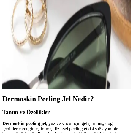
seçiminde dikkat edilmesi gerekenler ve kullanım ipuçları.
Vücut Peelingleri Karşılaştırması: Dove ve Urban
Care Markalarının Özellikleri ve Kullanım Farkları
Dove ve Urban Care vücut peelingleri, farklı cilt ihtiyaçlarına
yönelik özellikler taşır. Dove nemlendirici ve nazik yapısıyla öne
çıkarken, Urban Care kahve içerikleriyle enerji ve yenileme sağlar.
Cilt Tipine Göre Peeling Seçimi ve Uygun Peeling
Türleri Rehberi
Cilt tipine göre peeling seçenekleri ve doğru uygulama
yöntemleriyle cilt sağlığınızı koruyun. Uygun peeling türünü seçmek
için ipuçları ve uzman tavsiyeleri burada.
Dermoskin Peeling Jel Nedir?
Tanım ve Özellikler
Dermoskin peeling jel
, yüz ve vücut için geliştirilmiş, doğal
içeriklerle zenginleştirilmiş, fiziksel peeling etkisi sağlayan bir