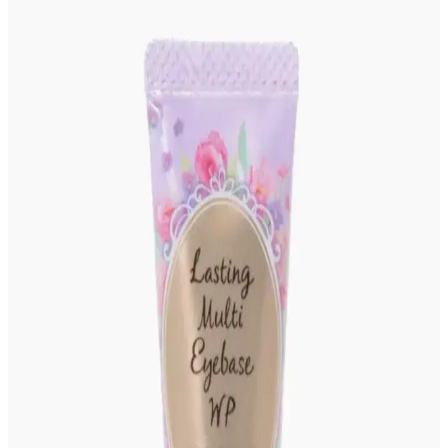
Gothik makyajda klasik siyah ve koyu kırmızı rujların dışında
Killstar Coven'in Psychic Poem soğuk pembe tonu, göz makyajını
ön plana çıkaran alternatif bir stil sunuyor.
Gelin Makyajında Doğallık ve Kalıcılık İçin Temel
İpuçları ve Teknikler
Gelin makyajında doğal görünüm ile profesyonel fotoğraflarda
belirginlik dengelenmeli. Kaş, göz, allık, highlighter ve dudak
uygulamalarında doğru renk ve teknikler kullanılmalı, makyaj
kalıcılığı sağlanmalıdır.
Asimetrik Gözlerde Takma Kirpik Kullanımı İçin
Teknikler ve Uygulama Yöntemleri
Asimetrik gözlerde takma kirpik uygulaması, kirpiklerin kesilmesi,
bölümlere ayrılması ve bireysel demet kullanımıyla kişiye özel
uyarlanır. Bu yöntemler gözlerin simetrik görünmesini sağlar.
Costco Japonya'da Güneş Koruyucu Ürün
Çeşitliliği, Fiyatlar ve Üyelik Avantajları
Costco Japonya, Japon ve Kore markalarının güneş koruyucularını