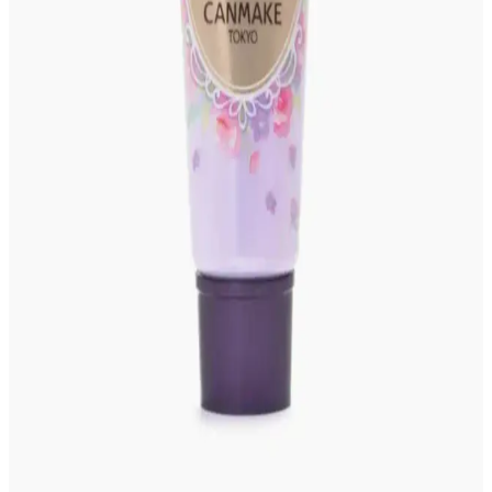
dengeli sunuyor. Fiyatlar yerel eczanelerle benzer, ancak paket
avantajları ve üyelik ayrıcalıkları alışverişi cazip kılıyor.
Ulta Beauty Collection #210 Ruj: Renk Özellikleri,
İsimlendirme ve Tarihçesi
Ulta Beauty Collection #210 ruj, soğuk alt tonlu mürdüm-üzüm
rengi ve ışıltılı yapısıyla 90'lar estetiğini yansıtır. İsim yerine numara
kullanımı, ürünün sınırlı üretim ve tarihçesini öne çıkarır.
Gyaru Makyaj Stili ve Kullanılan Ürünlerle Canlı
Japon Moda Akımı
Gyaru makyaj stili, canlı allıklar ve ışıltılı cilt görünümüyle Japon
gençleri arasında popülerdir. Doğru ürün seçimi ve saç
aksesuarlarıyla özgün bir tarz oluşturulur.
Ortalama Makyaj Rutininin Maliyeti ve Satın Alma
Alışkanlıklarının Etkisi
Makyaj rutininin maliyeti kullanılan ürünlerin markası, sayısı ve
satın alma alışkanlıklarına göre değişir. Uygun fiyatlı ürünlerden
lüks markalara kadar geniş bir yelpazede harcamalar farklılık