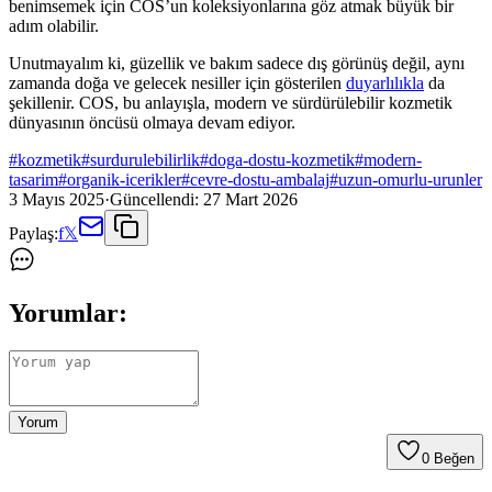
benimsemek için COS’un koleksiyonlarına göz atmak büyük bir
adım olabilir.
Unutmayalım ki, güzellik ve bakım sadece dış görünüş değil, aynı
zamanda doğa ve gelecek nesiller için gösterilen
duyarlılıkla
da
şekillenir. COS, bu anlayışla, modern ve sürdürülebilir kozmetik
dünyasının öncüsü olmaya devam ediyor.
#
kozmetik
#
surdurulebilirlik
#
doga-dostu-kozmetik
#
modern-
tasarim
#
organik-icerikler
#
cevre-dostu-ambalaj
#
uzun-omurlu-urunler
3 Mayıs 2025
·
Güncellendi:
27 Mart 2026
Paylaş:
f
𝕏
Yorumlar:
Yorum
0
Beğen