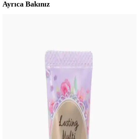
Ayrıca Bakınız
Gothik Makyajda Siyah ve Koyu Kırmızı Dışında
Ruj Kullanımı: Killstar Coven Psychic Poem Örneği
Gothik makyajda klasik siyah ve koyu kırmızı rujların dışında
Killstar Coven'in Psychic Poem soğuk pembe tonu, göz makyajını
ön plana çıkaran alternatif bir stil sunuyor.
Gelin Makyajında Doğallık ve Kalıcılık İçin Temel
İpuçları ve Teknikler
Gelin makyajında doğal görünüm ile profesyonel fotoğraflarda
belirginlik dengelenmeli. Kaş, göz, allık, highlighter ve dudak
uygulamalarında doğru renk ve teknikler kullanılmalı, makyaj
kalıcılığı sağlanmalıdır.
Asimetrik Gözlerde Takma Kirpik Kullanımı İçin
Teknikler ve Uygulama Yöntemleri
Asimetrik gözlerde takma kirpik uygulaması, kirpiklerin kesilmesi,
bölümlere ayrılması ve bireysel demet kullanımıyla kişiye özel