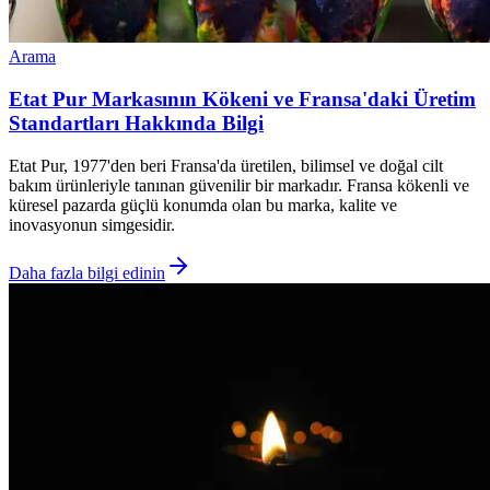
Arama
Etat Pur Markasının Kökeni ve Fransa'daki Üretim
Standartları Hakkında Bilgi
Etat Pur, 1977'den beri Fransa'da üretilen, bilimsel ve doğal cilt
bakım ürünleriyle tanınan güvenilir bir markadır. Fransa kökenli ve
küresel pazarda güçlü konumda olan bu marka, kalite ve
inovasyonun simgesidir.
Daha fazla bilgi edinin