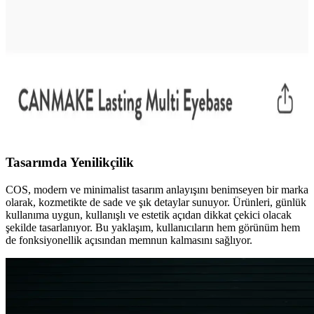
gösterir.
Canmake Eyebase Göz Bazı: Yağlı Göz
Kapaklarında Uzun Süreli Kalıcılık Sağlayan Japon
Ürünü
Canmake Eyebase, özellikle yağlı göz kapaklarında göz farının
kalıcılığını artıran silikon bazlı bir Japon göz bazıdır. Kullanıcılar
uzun süreli dayanıklılığını ve nemli hava koşullarında bile etkisini
vurgulamaktadır.
Tasarımda Yenilikçilik
COS, modern ve minimalist tasarım anlayışını benimseyen bir marka
olarak, kozmetikte de sade ve şık detaylar sunuyor. Ürünleri, günlük
kullanıma uygun, kullanışlı ve estetik açıdan dikkat çekici olacak
şekilde tasarlanıyor. Bu yaklaşım, kullanıcıların hem görünüm hem
de fonksiyonellik açısından memnun kalmasını sağlıyor.