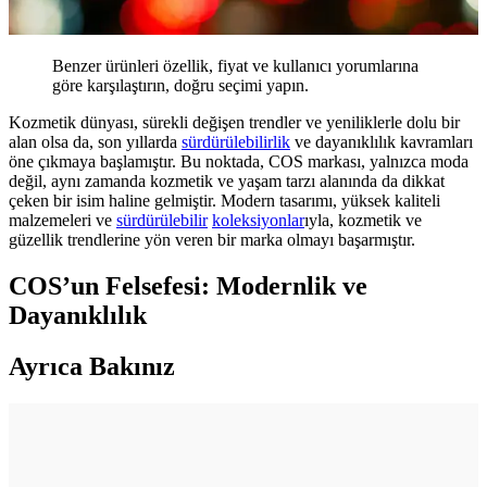
Benzer ürünleri özellik, fiyat ve kullanıcı yorumlarına
göre karşılaştırın, doğru seçimi yapın.
Kozmetik dünyası, sürekli değişen trendler ve yeniliklerle dolu bir
alan olsa da, son yıllarda
sürdürülebilirlik
ve dayanıklılık kavramları
öne çıkmaya başlamıştır. Bu noktada, COS markası, yalnızca moda
değil, aynı zamanda kozmetik ve yaşam tarzı alanında da dikkat
çeken bir isim haline gelmiştir. Modern tasarımı, yüksek kaliteli
malzemeleri ve
sürdürülebilir
koleksiyonlar
ıyla, kozmetik ve
güzellik trendlerine yön veren bir marka olmayı başarmıştır.
COS’un Felsefesi: Modernlik ve
Dayanıklılık
Ayrıca Bakınız
Gothik Makyajda Siyah ve Koyu Kırmızı Dışında
Ruj Kullanımı: Killstar Coven Psychic Poem Örneği