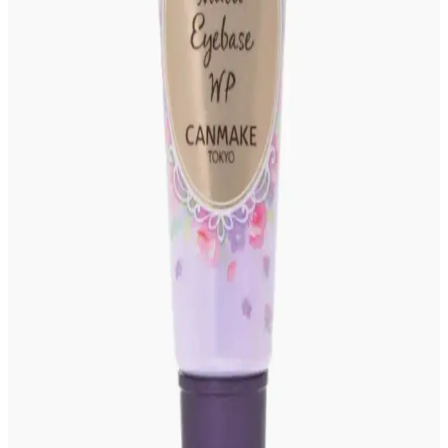
uyarlanır. Bu yöntemler gözlerin simetrik görünmesini sağlar.
Costco Japonya'da Güneş Koruyucu Ürün
Çeşitliliği, Fiyatlar ve Üyelik Avantajları
Costco Japonya, Japon ve Kore markalarının güneş koruyucularını
dengeli sunuyor. Fiyatlar yerel eczanelerle benzer, ancak paket
avantajları ve üyelik ayrıcalıkları alışverişi cazip kılıyor.
Ulta Beauty Collection #210 Ruj: Renk Özellikleri,
İsimlendirme ve Tarihçesi
Ulta Beauty Collection #210 ruj, soğuk alt tonlu mürdüm-üzüm
rengi ve ışıltılı yapısıyla 90'lar estetiğini yansıtır. İsim yerine numara
kullanımı, ürünün sınırlı üretim ve tarihçesini öne çıkarır.
Gyaru Makyaj Stili ve Kullanılan Ürünlerle Canlı
Japon Moda Akımı
Gyaru makyaj stili, canlı allıklar ve ışıltılı cilt görünümüyle Japon
gençleri arasında popülerdir. Doğru ürün seçimi ve saç
aksesuarlarıyla özgün bir tarz oluşturulur.