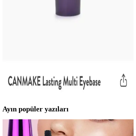
Ortalama Makyaj Rutininin Maliyeti ve Satın Alma
Alışkanlıklarının Etkisi
Makyaj rutininin maliyeti kullanılan ürünlerin markası, sayısı ve
satın alma alışkanlıklarına göre değişir. Uygun fiyatlı ürünlerden
lüks markalara kadar geniş bir yelpazede harcamalar farklılık
gösterir.
Canmake Eyebase Göz Bazı: Yağlı Göz
Kapaklarında Uzun Süreli Kalıcılık Sağlayan Japon
Ürünü
Canmake Eyebase, özellikle yağlı göz kapaklarında göz farının
kalıcılığını artıran silikon bazlı bir Japon göz bazıdır. Kullanıcılar
uzun süreli dayanıklılığını ve nemli hava koşullarında bile etkisini
vurgulamaktadır.
Ayın popüler yazıları