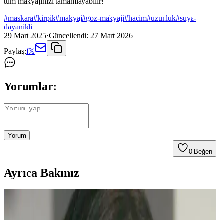
tüm makyajınızı tamamlayabilir!
#
maskara
#
kirpik
#
makyaj
#
goz-makyaji
#
hacim
#
uzunluk
#
suya-
dayanikli
29 Mart 2025
·
Güncellendi:
27 Mart 2026
Paylaş:
f
𝕏
Yorumlar:
Yorum
0
Beğen
Ayrıca Bakınız
Clio Kill Cover Mesh Glow Cushion Ayrışma
Sorunu ve Makyaj Uygulama Yöntemleri