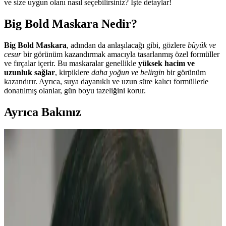
ve size uygun olanı nasıl seçebilirsiniz? İşte detaylar!
Big Bold Maskara Nedir?
Big Bold Maskara
, adından da anlaşılacağı gibi, gözlere
büyük ve
cesur
bir görünüm kazandırmak amacıyla tasarlanmış özel formüller
ve fırçalar içerir. Bu maskaralar genellikle
yüksek hacim ve
uzunluk sağlar
, kirpiklere
daha yoğun ve belirgin
bir görünüm
kazandırır. Ayrıca, suya dayanıklı ve uzun süre kalıcı formüllerle
donatılmış olanlar, gün boyu tazeliğini korur.
Ayrıca Bakınız
Clio Kill Cover Mesh Glow Cushion Ayrışma
Sorunu ve Makyaj Uygulama Yöntemleri
Clio Kill Cover Mesh Glow cushion ürününde görülen ayrışma
sorunu, krem kapatıcı baz kullanımı ve hafif uygulama ile
azaltılabilir. Kirpiklerde maskara ve bireysel kirpik uygulaması doğal
görünüm sağlar.
Doğal Görünüm İçin En İyi Hafif Maskara