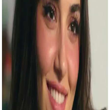
Doğru maskara seçimi ve kullanımıyla kirpikleriniz daha dolgun,
uzun ve kıvrık görünür. İçerik ve tekniklere dikkat ederek
makyajınıza canlılık katın.
Göz Makyajında Takma Kirpik Kullanımı ve
Alternatif Yöntemler Üzerine Detaylı İnceleme
Takma kirpikler göz makyajında etkileyici görünüm sağlar ancak
zorunlu değildir. Doğal kirpikler, kirpik kıvırıcılar, maskaralar ve
manyetik kirpikler gibi alternatifler makyajda özgünlük ve konfor
sunar.
Gece İçin Büyüleyici Göz Makyajı Trendleri ve
Teknikleri Hakkında Kapsamlı Rehber
Gece makyajında etkileyici gözler için teknikler, ürünler ve güncel
trendler detaylı şekilde anlatılıyor. Koyu tonlar ve doğru
uygulamalarla gözlerinizi ön plana çıkarın.
YSL Maskara Valfi Sorunları ve Çözüm Yöntemleri:
Kullanıcı Deneyimi ve İade Süreci
YSL maskaralarda valfin yerinden çıkması veya tıkanması sıkça