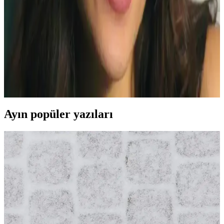
yaşanan bir sorundur. Bu yazıda valf sorunlarının belirtileri, geçici
çözümleri ve iade süreçleri detaylı şekilde ele alınmaktadır.
Hande Erçel'in Kirpik Makyajı: Mascaradan
Takma Kirpiğe Uzunluk ve Hacim Teknikleri
Hande Erçel'in kirpik makyajında YSL ve Hourglass mascaraların
kullanımı, kirpik tarağı teknikleri ve takma kirpik ihtimali detaylıca
inceleniyor. Alt göz makyajı da kusursuzluk sağlıyor.
Ayın popüler yazıları