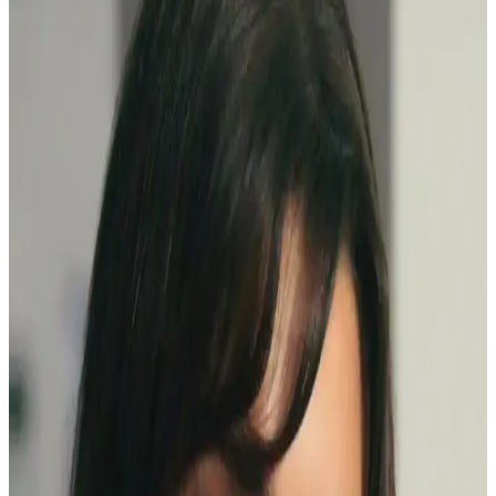
Clio Kill Cover Mesh Glow cushion ürününde görülen ayrışma
sorunu, krem kapatıcı baz kullanımı ve hafif uygulama ile
azaltılabilir. Kirpiklerde maskara ve bireysel kirpik uygulaması doğal
görünüm sağlar.
Doğal Görünüm İçin En İyi Hafif Maskara
Seçenekleri ve Kullanım İpuçları
Doğal görünümlü maskaralar, hafif ve su bazlı formülleriyle günlük
kullanımda kirpiklere hacim ve uzunluk kazandırır, doğal kıvrımı
korur. İnce fırçalar ve doğru uygulama teknikleriyle gözlerinize
doğal çekicilik katın.
Gece Şıklığını Tamamlayan Göz Makyajı Teknikleri
ve Uygulama İpuçları
Göz makyajı, gece şıklığını artıran temel detaydır. Koyu renkler,
parlak detaylar ve doğru tekniklerle etkileyici ve kalıcı bir görünüm
yakalayabilirsiniz.
Dolgun ve Çekici Kirpikler İçin Maskara Seçimi ve
Kullanım Teknikleri