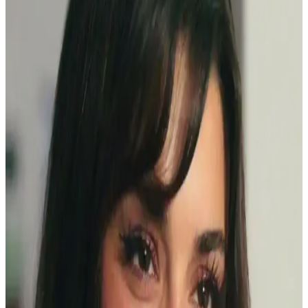
Seçenekleri ve Kullanım İpuçları
Doğal görünümlü maskaralar, hafif ve su bazlı formülleriyle günlük
kullanımda kirpiklere hacim ve uzunluk kazandırır, doğal kıvrımı
korur. İnce fırçalar ve doğru uygulama teknikleriyle gözlerinize
doğal çekicilik katın.
Gece Şıklığını Tamamlayan Göz Makyajı Teknikleri
ve Uygulama İpuçları
Göz makyajı, gece şıklığını artıran temel detaydır. Koyu renkler,
parlak detaylar ve doğru tekniklerle etkileyici ve kalıcı bir görünüm
yakalayabilirsiniz.
Dolgun ve Çekici Kirpikler İçin Maskara Seçimi ve
Kullanım Teknikleri
Doğru maskara seçimi ve kullanımıyla kirpikleriniz daha dolgun,
uzun ve kıvrık görünür. İçerik ve tekniklere dikkat ederek
makyajınıza canlılık katın.
Göz Makyajında Takma Kirpik Kullanımı ve
Alternatif Yöntemler Üzerine Detaylı İnceleme