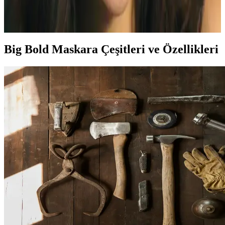
Hande Erçel'in kirpik makyajında YSL ve Hourglass mascaraların
kullanımı, kirpik tarağı teknikleri ve takma kirpik ihtimali detaylıca
inceleniyor. Alt göz makyajı da kusursuzluk sağlıyor.
Big Bold Maskara Çeşitleri ve Özellikleri