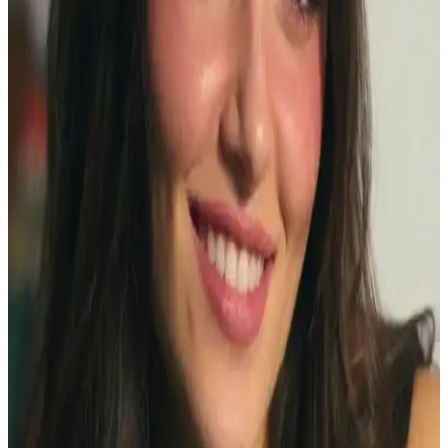
Takma kirpikler göz makyajında etkileyici görünüm sağlar ancak
zorunlu değildir. Doğal kirpikler, kirpik kıvırıcılar, maskaralar ve
manyetik kirpikler gibi alternatifler makyajda özgünlük ve konfor
sunar.
Gece İçin Büyüleyici Göz Makyajı Trendleri ve
Teknikleri Hakkında Kapsamlı Rehber
Gece makyajında etkileyici gözler için teknikler, ürünler ve güncel
trendler detaylı şekilde anlatılıyor. Koyu tonlar ve doğru
uygulamalarla gözlerinizi ön plana çıkarın.
YSL Maskara Valfi Sorunları ve Çözüm Yöntemleri:
Kullanıcı Deneyimi ve İade Süreci
YSL maskaralarda valfin yerinden çıkması veya tıkanması sıkça
yaşanan bir sorundur. Bu yazıda valf sorunlarının belirtileri, geçici
çözümleri ve iade süreçleri detaylı şekilde ele alınmaktadır.
Hande Erçel'in Kirpik Makyajı: Mascaradan
Takma Kirpiğe Uzunluk ve Hacim Teknikleri