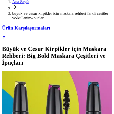
Ana Sayfa
buyuk-ve-cesur-kirpikler-icin-maskara-rehberi-farkli-cesitler-
ve-kullanim-ipuclari
Ürün Karşılaştırmaları
Büyük ve Cesur Kirpikler için Maskara
Rehberi: Big Bold Maskara Çeşitleri ve
İpuçları