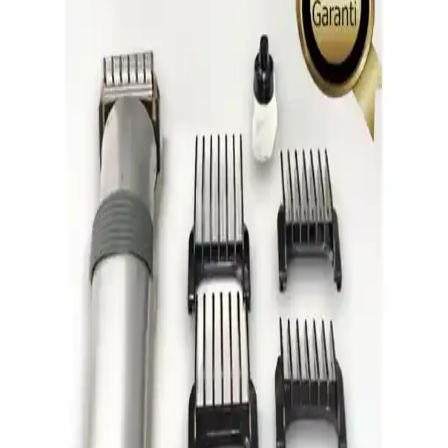
Philips X3021/00 Tıraş Makinesi İncelemesi:
Tasarım ve Performans Analizi
Philips X3021/00 tıraş makinesi, modern tasarımı, hassas bıçakları
ve teknolojisiyle günlük bakımda tercih edilen uygun fiyatlı bir
modeldir.
Philips 3000X Serisi X3021/00 Tıraş Makinesi
Özellikleri ve Kullanım Avantajları
Philips 3000X Serisi X3021/00, ergonomik tasarımı, ComfortCut
bıçakları ve su geçirmez yapısıyla hem kuru hem ıslak kullanım
sağlar, uygun fiyatlı ve taşınabilirliği ile günlük ve seyahat
ihtiyaçlarına uygundur.
İpone ve Shavingtech Erkek Tıraş Makineleri
Karşılaştırması: Özellikler ve Kullanıcı Tercihleri
İpone ve Shavingtech erkek tıraş makineleri, dayanıklılık, kullanım
kolaylığı ve fiyat-performans açısından farklı avantajlar sunar. Hangi
modelin ihtiyaçlara uygun olduğunu belirlemek için detaylı
karşılaştırma.