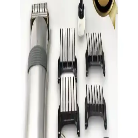
Tasarım ve Performans Analizi
Philips X3021/00 tıraş makinesi, modern tasarımı, hassas bıçakları
ve teknolojisiyle günlük bakımda tercih edilen uygun fiyatlı bir
modeldir.
Philips 3000X Serisi X3021/00 Tıraş Makinesi
Özellikleri ve Kullanım Avantajları
Philips 3000X Serisi X3021/00, ergonomik tasarımı, ComfortCut
bıçakları ve su geçirmez yapısıyla hem kuru hem ıslak kullanım
sağlar, uygun fiyatlı ve taşınabilirliği ile günlük ve seyahat
ihtiyaçlarına uygundur.
İpone ve Shavingtech Erkek Tıraş Makineleri
Karşılaştırması: Özellikler ve Kullanıcı Tercihleri
İpone ve Shavingtech erkek tıraş makineleri, dayanıklılık, kullanım
kolaylığı ve fiyat-performans açısından farklı avantajlar sunar. Hangi
modelin ihtiyaçlara uygun olduğunu belirlemek için detaylı
karşılaştırma.
Erkek Bakım Kitleri ve Tıraş Makineleri: Güncel ve
Pratik Çözüm Önerileri