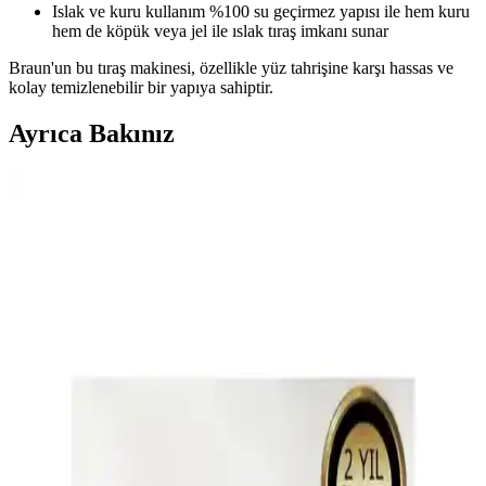
Islak ve kuru kullanım %100 su geçirmez yapısı ile hem kuru
hem de köpük veya jel ile ıslak tıraş imkanı sunar
Braun'un bu tıraş makinesi, özellikle yüz tahrişine karşı hassas ve
kolay temizlenebilir bir yapıya sahiptir.
Ayrıca Bakınız
Erkek Tıraş Makinelerinde Çok Yönlü Kullanım
Özellikleri ve Teknik Detaylar
Erkek tıraş makineleri, çok yönlü kullanım özellikleri ve ergonomik
tasarımlarıyla bakımda pratiklik sağlıyor. Farklı başlıklar ve teknik
detaylar, kullanıcıların ihtiyaçlarına uygun çözümler sunuyor.
Philips QP2824/10 OneBlade ve Alkılıç 6005 Tıraş
Makinesi Karşılaştırması ve Özellikleri
Philips OneBlade ve Alkılıç 6005 modellerinin özellikleri,
performansları ve kullanıcı tercihleri detaylı karşılaştırmasıyla, kişisel
bakım ihtiyaçlarına uygun en iyi tıraş makinesi seçimini
kolaylaştırıyoruz.