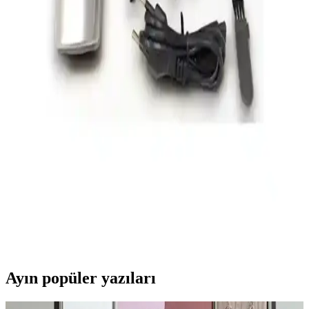
Erkek bakım kitleri ve tıraş makineleri, pratiklik ve cilt sağlığı odaklı
ürünlerle günlük bakım rutininizi kolaylaştırır. Farklı modeller ve
özelliklerle kişisel tercihlere uygun çözümler sunar.
Progemei GM-566 Çok Fonksiyonlu Erkek Bakım
Seti Kablosuz ve Dayanıklı Tasarım
Progemei GM-566, kablosuz kullanımı, çok fonksiyonlu tasarımı ve
dayanıklı yapısıyla erkek bakımını pratik hale getiriyor. Farklı
ihtiyaçlara uygun başlıklarıyla her ortamda kullanıma uygun.
Pratik Erkek Bakım Tıraş Makineleri: Modern ve
Çok Fonksiyonlu Çözümler
Modern erkekler için pratik, hijyenik ve çok fonksiyonlu tıraş
makineleri, kullanım kolaylığı ve teknolojik özellikleriyle bakım
rutinlerini kolaylaştırıyor.
Ayın popüler yazıları