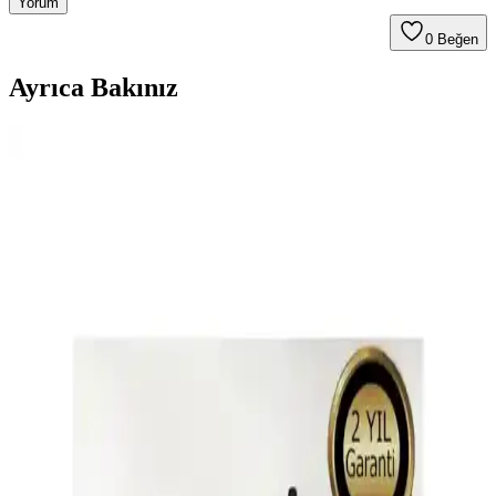
Yorum
0
Beğen
Ayrıca Bakınız
Erkek Tıraş Makinelerinde Çok Yönlü Kullanım
Özellikleri ve Teknik Detaylar
Erkek tıraş makineleri, çok yönlü kullanım özellikleri ve ergonomik
tasarımlarıyla bakımda pratiklik sağlıyor. Farklı başlıklar ve teknik
detaylar, kullanıcıların ihtiyaçlarına uygun çözümler sunuyor.
Philips QP2824/10 OneBlade ve Alkılıç 6005 Tıraş
Makinesi Karşılaştırması ve Özellikleri
Philips OneBlade ve Alkılıç 6005 modellerinin özellikleri,
performansları ve kullanıcı tercihleri detaylı karşılaştırmasıyla, kişisel
bakım ihtiyaçlarına uygun en iyi tıraş makinesi seçimini
kolaylaştırıyoruz.
Philips X3021/00 Tıraş Makinesi İncelemesi: