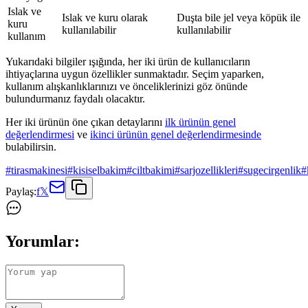
Islak ve
Islak ve kuru olarak
Duşta bile jel veya köpük ile
kuru
kullanılabilir
kullanılabilir
kullanım
Yukarıdaki bilgiler ışığında, her iki ürün de kullanıcıların
ihtiyaçlarına uygun özellikler sunmaktadır. Seçim yaparken,
kullanım alışkanlıklarınızı ve önceliklerinizi göz önünde
bulundurmanız faydalı olacaktır.
Her iki ürünün öne çıkan detaylarını
ilk ürünün genel
değerlendirmesi
ve
ikinci ürünün genel değerlendirmesinde
bulabilirsin.
#
tirasmakinesi
#
kisiselbakim
#
ciltbakimi
#
sarjozellikleri
#
sugecirgenlik
#
Paylaş:
f
𝕏
Yorumlar: