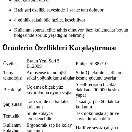
Hızlı şarj özelliği sayesinde 1 saatte tam doluyor
4 günlük sakalı bile hızlıca kesebiliyor
Kullanım sonrası ciltte tahriş olmuyor, bazı kullanıcılar boyun
bölgesinde zorluk yaşadığını belirtmiş
Ürünlerin Özellikleri Karşılaştırması
Braun Yeni Seri 5
Özellik
Philips S5887/10
B1200S
Tıraş
Autosense teknolojisi
SkinIQ teknolojisi dinamik
teknolojisi
sakal yoğunluğunu algılar
kesme gücünü ayarlar
SteelPrecision bıçaklar
Üç esnek bıçak yüz
Bıçak tipi
dakikada 90.000 kesim
kıvrımlarına uyum sağlar
yapar
Tam şarj ile üç haftalık
1 saat şarj ile 60 dakika
Şarj süresi
kullanım
kullanım
Su ile kolayca
Tek dokunuşla açılır ve
Temizlik
temizlenebilir
suyla durulanabilir
Kullanım
Ergonomik sap ile kolay
Hafif ve sessiz çalışma
kolaylığı
kullanım