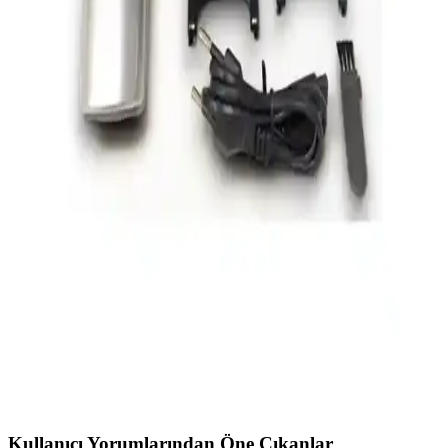
Erkek Bakım Kitleri ve Tıraş Makineleri: Güncel ve
Pratik Çözüm Önerileri
Erkek bakım kitleri ve tıraş makineleri, pratiklik ve cilt sağlığı odaklı
ürünlerle günlük bakım rutininizi kolaylaştırır. Farklı modeller ve
özelliklerle kişisel tercihlere uygun çözümler sunar.
Progemei GM-566 Çok Fonksiyonlu Erkek Bakım
Seti Kablosuz ve Dayanıklı Tasarım
Progemei GM-566, kablosuz kullanımı, çok fonksiyonlu tasarımı ve
dayanıklı yapısıyla erkek bakımını pratik hale getiriyor. Farklı
ihtiyaçlara uygun başlıklarıyla her ortamda kullanıma uygun.
Pratik Erkek Bakım Tıraş Makineleri: Modern ve
Çok Fonksiyonlu Çözümler
Modern erkekler için pratik, hijyenik ve çok fonksiyonlu tıraş
makineleri, kullanım kolaylığı ve teknolojik özellikleriyle bakım
rutinlerini kolaylaştırıyor.
Kullanıcı Yorumlarından Öne Çıkanlar