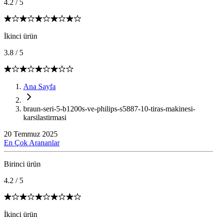
4.2
/
5
İkinci ürün
3.8
/
5
Ana Sayfa
braun-seri-5-b1200s-ve-philips-s5887-10-tiras-makinesi-
karsilastirmasi
20 Temmuz 2025
En Çok Arananlar
Birinci ürün
4.2
/
5
İkinci ürün