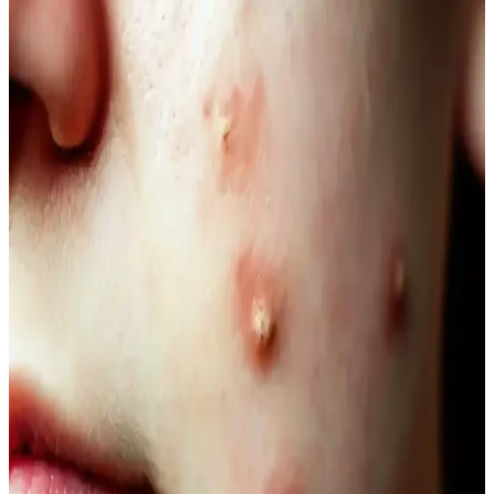
Güncel Bir Tercih Rehberi
Kahve siyah ve yarı kalıcı saç renkleri, doğal görünüm ve bakım
kolaylığı sunar. Bu rehberde renk özellikleri, uygulama ve bakım
ipuçlarıyla saçınıza şıklık katın.
Doğal Denge ve Güzellik Arasındaki Bağlantı:
Güncel Trendler ve Doğal Bakım Yöntemleri
Doğal dengeyi koruma ve güzelliği destekleme yöntemleri, organik
ürünler ve yaşam tarzı alışkanlıklarıyla sağlanıyor. Güncel trendler
ve bilimsel araştırmalar, doğallığın güzellikteki önemini vurguluyor.
Doğal İçerikli Duş Jeli Seçenekleri: Le Petit
Marseillais ve Palmolive Naturals Ürünleri
Her iki markanın doğal içerikli duş jeli ürünleri, cilt sağlığı ve
ferahlık sunar. Le Petit Marseillais’in doğadan ilham alan formülleri
ve Palmolive Naturals’in hafif yapısı, çeşitli boyut ve fiyat
seçenekleriyle bakımda tercih edilir.
Vegan Göz Altı Bakım Kremleri: Doğal ve
Hayvansal İçeriksiz Çözüm Önerileri