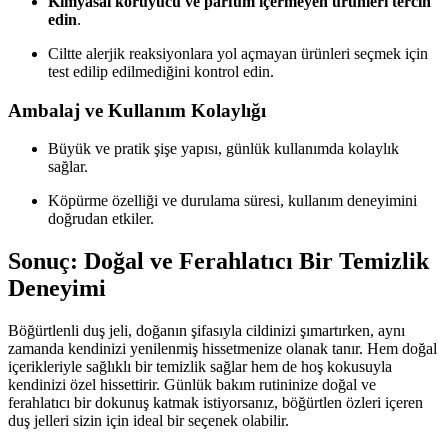
Kimyasal koruyucu ve parfüm içermeyen ürünleri tercih
edin
.
Ciltte alerjik reaksiyonlara yol açmayan ürünleri seçmek için
test edilip edilmediğini kontrol edin.
Ambalaj ve Kullanım Kolaylığı
Büyük ve pratik şişe yapısı, günlük kullanımda kolaylık
sağlar.
Köpürme özelliği ve durulama süresi, kullanım deneyimini
doğrudan etkiler.
Sonuç: Doğal ve Ferahlatıcı Bir Temizlik
Deneyimi
Böğürtlenli duş jeli, doğanın şifasıyla cildinizi şımartırken, aynı
zamanda kendinizi yenilenmiş hissetmenize olanak tanır. Hem doğal
içerikleriyle sağlıklı bir temizlik sağlar hem de hoş kokusuyla
kendinizi özel hissettirir. Günlük bakım rutininize doğal ve
ferahlatıcı bir dokunuş katmak istiyorsanız, böğürtlen özleri içeren
duş jelleri sizin için ideal bir seçenek olabilir.