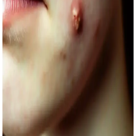
Vegan göz altı kremleri, doğal içeriklerle formüle edilerek cilt
sağlığını destekler, çevresel sorumluluğu gözetir ve hassas göz
çevresine uygun bakım sağlar.
Doğal Ağız Bakım Macunları: Bitkisel İçeriklerle
Sağlıklı Diş ve Diş Eti Bakımı
Doğal ağız bakım macunları, bitkisel özler ve antiseptik maddelerle
diş ve diş eti sağlığını koruyan güvenli alternatifler sunar, kimyasal
içeriklere göre avantaj sağlar.
Doğal Görünüm İçin En İyi Hafif Maskara
Seçenekleri ve Kullanım İpuçları
Doğal görünümlü maskaralar, hafif ve su bazlı formülleriyle günlük
kullanımda kirpiklere hacim ve uzunluk kazandırır, doğal kıvrımı
korur. İnce fırçalar ve doğru uygulama teknikleriyle gözlerinize
doğal çekicilik katın.
Lykd Makyaj Sabitleyici Sprey: Gün Boyu Tazelik
ve Doğal Görünüm Sağlayan Hafif Formül