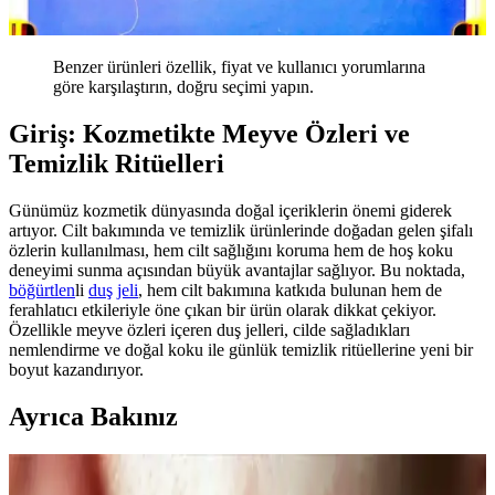
Benzer ürünleri özellik, fiyat ve kullanıcı yorumlarına
göre karşılaştırın, doğru seçimi yapın.
Giriş: Kozmetikte Meyve Özleri ve
Temizlik Ritüelleri
Günümüz kozmetik dünyasında doğal içeriklerin önemi giderek
artıyor. Cilt bakımında ve temizlik ürünlerinde doğadan gelen şifalı
özlerin kullanılması, hem cilt sağlığını koruma hem de hoş koku
deneyimi sunma açısından büyük avantajlar sağlıyor. Bu noktada,
böğürtlen
li
duş
jeli
, hem cilt bakımına katkıda bulunan hem de
ferahlatıcı etkileriyle öne çıkan bir ürün olarak dikkat çekiyor.
Özellikle meyve özleri içeren duş jelleri, cilde sağladıkları
nemlendirme ve doğal koku ile günlük temizlik ritüellerine yeni bir
boyut kazandırıyor.
Ayrıca Bakınız
Kahve Siyah ve Yarı Kalıcı Saç Renkleri: Doğal ve