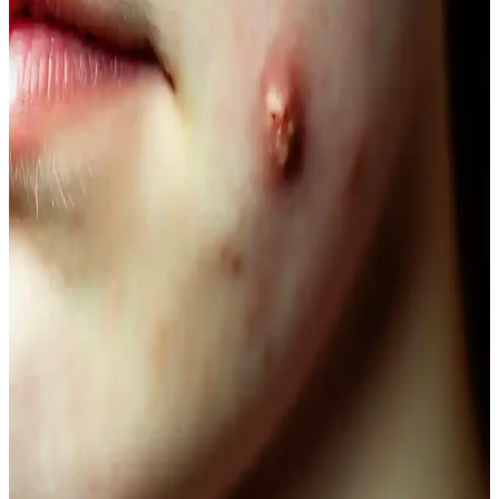
Vegan Göz Altı Bakım Kremleri: Doğal ve
Hayvansal İçeriksiz Çözüm Önerileri
Vegan göz altı kremleri, doğal içeriklerle formüle edilerek cilt
sağlığını destekler, çevresel sorumluluğu gözetir ve hassas göz
çevresine uygun bakım sağlar.
Doğal Ağız Bakım Macunları: Bitkisel İçeriklerle
Sağlıklı Diş ve Diş Eti Bakımı
Doğal ağız bakım macunları, bitkisel özler ve antiseptik maddelerle
diş ve diş eti sağlığını koruyan güvenli alternatifler sunar, kimyasal
içeriklere göre avantaj sağlar.
Doğal Görünüm İçin En İyi Hafif Maskara
Seçenekleri ve Kullanım İpuçları
Doğal görünümlü maskaralar, hafif ve su bazlı formülleriyle günlük
kullanımda kirpiklere hacim ve uzunluk kazandırır, doğal kıvrımı
korur. İnce fırçalar ve doğru uygulama teknikleriyle gözlerinize
doğal çekicilik katın.
Lykd Makyaj Sabitleyici Sprey: Gün Boyu Tazelik