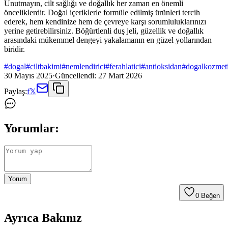
Unutmayın, cilt sağlığı ve doğallık her zaman en önemli
önceliklerdir. Doğal içeriklerle formüle edilmiş ürünleri tercih
ederek, hem kendinize hem de çevreye karşı sorumluluklarınızı
yerine getirebilirsiniz. Böğürtlenli duş jeli, güzellik ve doğallık
arasındaki mükemmel dengeyi yakalamanın en güzel yollarından
biridir.
#
dogal
#
ciltbakimi
#
nemlendirici
#
ferahlatici
#
antioksidan
#
dogalkozmet
30 Mayıs 2025
·
Güncellendi:
27 Mart 2026
Paylaş:
f
𝕏
Yorumlar:
Yorum
0
Beğen
Ayrıca Bakınız