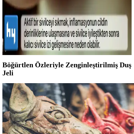
Lykd makyaj sabitleyici spreyi, hafif yapısı ve yüksek
performansıyla makyajın gün boyunca taze ve doğal kalmasını
sağlar, ferahlatıcı etkisiyle konfor sunar.
Sivilce Tedavi Yöntemleri: Doğal ve Medikal
Yaklaşımlarla Cilt Bakımı
Sivilce tedavisinde doğal ve medikal yöntemleri, dikkat edilmesi
gerekenleri ve cilt sağlığını koruma yollarını öğrenin.
Böğürtlen Özleriyle Zenginleştirilmiş Duş
Jeli