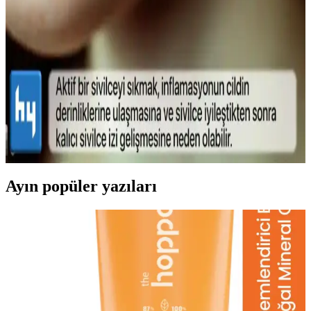
ve Doğal Görünüm Sağlayan Hafif Formül
Lykd makyaj sabitleyici spreyi, hafif yapısı ve yüksek
performansıyla makyajın gün boyunca taze ve doğal kalmasını
sağlar, ferahlatıcı etkisiyle konfor sunar.
Sivilce Tedavi Yöntemleri: Doğal ve Medikal
Yaklaşımlarla Cilt Bakımı
Sivilce tedavisinde doğal ve medikal yöntemleri, dikkat edilmesi
gerekenleri ve cilt sağlığını koruma yollarını öğrenin.
Ayın popüler yazıları