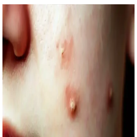
Kahve Siyah ve Yarı Kalıcı Saç Renkleri: Doğal ve
Güncel Bir Tercih Rehberi
Kahve siyah ve yarı kalıcı saç renkleri, doğal görünüm ve bakım
kolaylığı sunar. Bu rehberde renk özellikleri, uygulama ve bakım
ipuçlarıyla saçınıza şıklık katın.
Doğal Denge ve Güzellik Arasındaki Bağlantı:
Güncel Trendler ve Doğal Bakım Yöntemleri
Doğal dengeyi koruma ve güzelliği destekleme yöntemleri, organik
ürünler ve yaşam tarzı alışkanlıklarıyla sağlanıyor. Güncel trendler
ve bilimsel araştırmalar, doğallığın güzellikteki önemini vurguluyor.
Doğal İçerikli Duş Jeli Seçenekleri: Le Petit
Marseillais ve Palmolive Naturals Ürünleri
Her iki markanın doğal içerikli duş jeli ürünleri, cilt sağlığı ve
ferahlık sunar. Le Petit Marseillais’in doğadan ilham alan formülleri
ve Palmolive Naturals’in hafif yapısı, çeşitli boyut ve fiyat
seçenekleriyle bakımda tercih edilir.