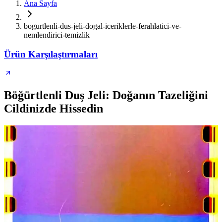
Ana Sayfa
bogurtlenli-dus-jeli-dogal-iceriklerle-ferahlatici-ve-
nemlendirici-temizlik
Ürün Karşılaştırmaları
Böğürtlenli Duş Jeli: Doğanın Tazeliğini
Cildinizde Hissedin