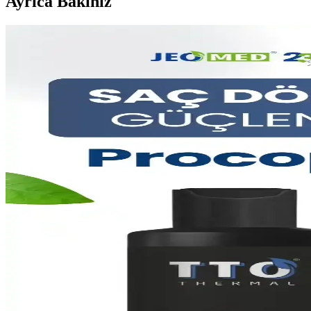
Ayrıca Bakınız
Saç Sağlığını Koruyan Şampuanlar: Doğal İçeriklerle
Saç sağlığını koruyan şampuanlar, doğal içeriklerle saç derisini nazik
Güçlü Biotin Takviyeleri ile Saç ve Cilt Sağlığını Des
Yüksek biotin içeren takviyeler, saç dökülmesini önler, saçları güçlendir
Saç Sağlığını Güçlendiren Biotin ve Kafein İçeren Sp
Biotin ve kafein içeren saç spreyleri, saç dökülmesini önler ve saçları
Saç Hacmini Artıran Şampuanlar: Etkili ve Güvenili
Saç hacmini artıran şampuanlar, güçlendirici ve besleyici içeriklerle s
Saç Sağlığını Güçlendiren Şampuanlar: İçerik ve Etki
Saç sağlığını koruyan ve güçlendiren şampuanların temel içerikleri, etki