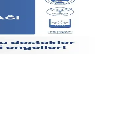
amasını destekler, düzenli kullanım önemlidir.
lür farklar sağlar.
saç yapısını güçlendirir ve dolgunluk kazandırır.