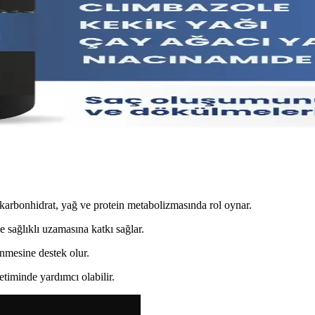
lar İçin Bilmeniz Gerekenler
 güçlenmesine ve kırılmaların önlenmesine yardımcı olur, sağlıklı saç uz
tkili Bakım Yöntemleri
üçlendirici ürünler ve sağlıklı alışkanlıklar ile saçlarınızda gözle görü
al Dolgunluk İçin En İyi Seçenekler
l görünüm ve sağlıklı saçlar sağlar. Kolajen ve biotin içeren ürünler, 
, karbonhidrat, yağ ve protein metabolizmasında rol oynar.
e sağlıklı uzamasına katkı sağlar.
nmesine destek olur.
etiminde yardımcı olabilir.