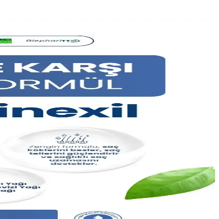
im ve düzenli kullanım önemli.
iyi sonuçlar elde edilir.
nuçlar sağlar.