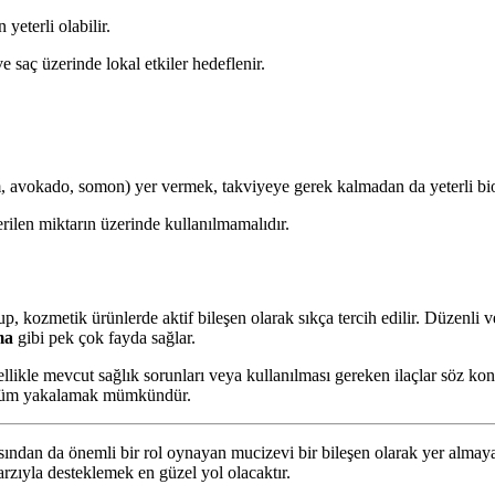
yeterli olabilir.
 saç üzerinde lokal etkiler hedeflenir.
avokado, somon) yer vermek, takviyeye gerek kalmadan da yeterli biot
nerilen miktarın üzerinde kullanılmamalıdır.
p, kozmetik ürünlerde aktif bileşen olarak sıkça tercih edilir. Düzenli
ma
gibi pek çok fayda sağlar.
llikle mevcut sağlık sorunları veya kullanılması gereken ilaçlar söz k
örünüm yakalamak mümkündür.
ısından da önemli bir rol oynayan mucizevi bir bileşen olarak yer almay
rzıyla desteklemek en güzel yol olacaktır.