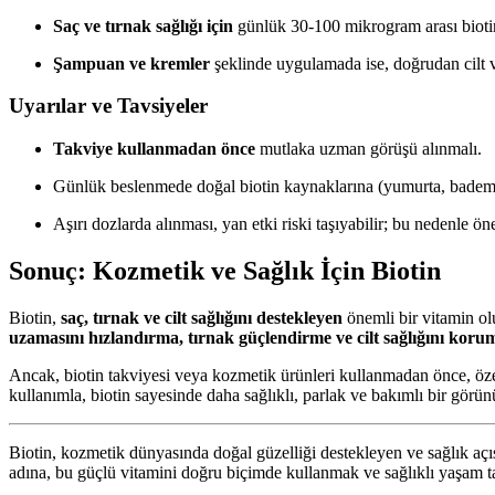
Saç ve tırnak sağlığı için
günlük 30-100 mikrogram arası biotin 
Şampuan ve kremler
şeklinde uygulamada ise, doğrudan cilt ve
Uyarılar ve Tavsiyeler
Takviye kullanmadan önce
mutlaka uzman görüşü alınmalı.
Günlük beslenmede doğal biotin kaynaklarına (yumurta, badem, 
Aşırı dozlarda alınması, yan etki riski taşıyabilir; bu nedenle ö
Sonuç: Kozmetik ve Sağlık İçin Biotin
Biotin,
saç, tırnak ve cilt sağlığını destekleyen
önemli bir vitamin olu
uzamasını hızlandırma, tırnak güçlendirme ve cilt sağlığını koru
Ancak, biotin takviyesi veya kozmetik ürünleri kullanmadan önce, öze
kullanımla, biotin sayesinde daha sağlıklı, parlak ve bakımlı bir g
Biotin, kozmetik dünyasında doğal güzelliği destekleyen ve sağlık aç
adına, bu güçlü vitamini doğru biçimde kullanmak ve sağlıklı yaşam ta