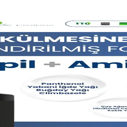
 Güçlendirilmiş Saç Bakımı
çe temizlerken saçın yapısını güçlendirir ve parlaklık sağlar. Doğru seç
tekleme Rehberi
ir ve cilt elastikiyetini artırır. Düzenli kullanım ve uzman önerisiyle en 
reyler Hakkında Detaylı Bilgi
n sağlıklı, kalın görünmesine yardımcı olur. Düzenli kullanımda etkili so
r Çözüm Seçenekleri
aç köklerini destekler, düzenli kullanımda doğal dolgunluk sağlar.
 Analizi
leri ve kullanım önerileri hakkında detaylı bilgi içerir.