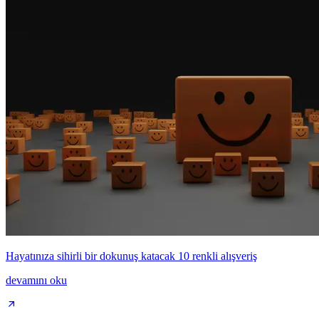
Hayatınıza sihirli bir dokunuş katacak 10 renkli alışveriş
devamını oku