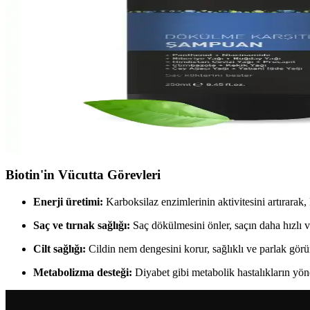
Elidor Superblend Şampuanı ile Sağlıklı ve Güçlü Saç
Elidor Superblend şampuanı, biotin ve besleyici içerikleriyle saçların
Erkekler İçin Güçlü ve Sağlıklı Saçlara Ulaşmanın E
Erkekler için saç bakımında doğru ürünler ve düzenli kullanımın önemi, g
Saç Hacmini Artıran ve Güçlendiren Şampuanlar: Doğ
Saç hacmini artırmak ve güçlendirmek için hacim veren şampuanlar, doğa
Biotin'in Vücutta Görevleri
Enerji üretimi:
Karboksilaz enzimlerinin aktivitesini artırarak
Saç ve tırnak sağlığı:
Saç dökülmesini önler, saçın daha hızlı v
Cilt sağlığı:
Cildin nem dengesini korur, sağlıklı ve parlak görü
Metabolizma desteği:
Diyabet gibi metabolik hastalıkların yön