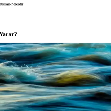
tkilari-nelerdir
 Yarar?