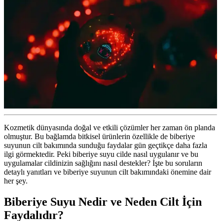
Kozmetik dünyasında doğal ve etkili çözümler her zaman ön planda
olmuştur. Bu bağlamda bitkisel ürünlerin özellikle de biberiye
suyunun cilt bakımında sunduğu faydalar gün geçtikçe daha fazla
ilgi görmektedir. Peki biberiye suyu cilde nasıl uygulanır ve bu
uygulamalar cildinizin sağlığını nasıl destekler? İşte bu soruların
detaylı yanıtları ve biberiye suyunun cilt bakımındaki önemine dair
her şey.
Biberiye Suyu Nedir ve Neden Cilt İçin
Faydalıdır?