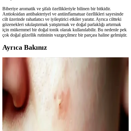
Biberiye aromatik ve şifalı özellikleriyle bilinen bir bitkidir.
Antioksidan antibakteriyel ve antiinflamatuar özellikleri sayesinde
cilt üzerinde rahatlatıcı ve iyileştirici etkiler yaratır. Ayrıca ciltteki
gözenekleri sıkılaştırmak yatıştırmak ve doğal parlaklığı artırmak
için mükemmel bir doğal tonik olarak kullanılabilir. Bu nedenle pek
çok doğal güzellik rutininin vazgeçilmez bir parçası haline gelmiştir.
Ayrıca Bakınız
Kahve Siyah ve Yarı Kalıcı Saç Renkleri: Doğal ve
Güncel Bir Tercih Rehberi
Kahve siyah ve yarı kalıcı saç renkleri, doğal görünüm ve bakım
kolaylığı sunar. Bu rehberde renk özellikleri, uygulama ve bakım
ipuçlarıyla saçınıza şıklık katın.
Doğal Denge ve Güzellik Arasındaki Bağlantı:
Güncel Trendler ve Doğal Bakım Yöntemleri
Doğal dengeyi koruma ve güzelliği destekleme yöntemleri, organik
ürünler ve yaşam tarzı alışkanlıklarıyla sağlanıyor. Güncel trendler