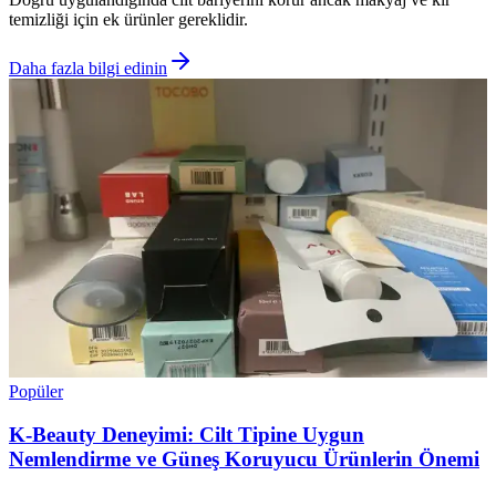
temizliği için ek ürünler gereklidir.
Daha fazla bilgi edinin
Popüler
K-Beauty Deneyimi: Cilt Tipine Uygun
Nemlendirme ve Güneş Koruyucu Ürünlerin Önemi