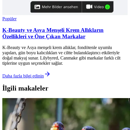
Popüler
K-Beauty ve Asya Menşeli Krem Allıkların
Özellikleri ve Öne Çıkan Markalar
K-Beauty ve Asya menşeli krem allıklar, fondötenle uyumlu
yapıları, gün boyu kalıcılıkları ve ciltte bulanıklaştırıcı etkileriyle
doğal makyaj sunar. Lilybyred, Canmake gibi markalar farklı cilt
tiplerine uygun seçenekler sağlar.
Daha fazla bilgi edinin
İlgili makaleler