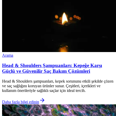
Arama
Head & Shoulders Şampuanları: Kepeğe Karşı
Güçlü ve Güvenilir Saç Bakım Çözümleri
Head & Shoulders şampuanları, kepek sorununu etkili şekilde çözen
ve saç sağlığını koruyan ürünler sunar. Çeşitleri, içerikleri ve
kullanım önerileriyle sağlıklı saçlar için ideal tercih.
Daha fazla bilgi edinin