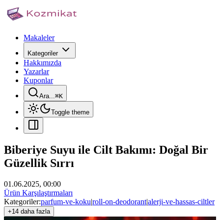
Makaleler
Kategoriler
Hakkımızda
Yazarlar
Kuponlar
Ara...
⌘
K
Toggle theme
Biberiye Suyu ile Cilt Bakımı: Doğal Bir
Güzellik Sırrı
01.06.2025, 00:00
Ürün Karşılaştırmaları
Kategoriler:
parfum-ve-koku
|
roll-on-deodorant
|
alerji-ve-hassas-ciltler
+14 daha fazla