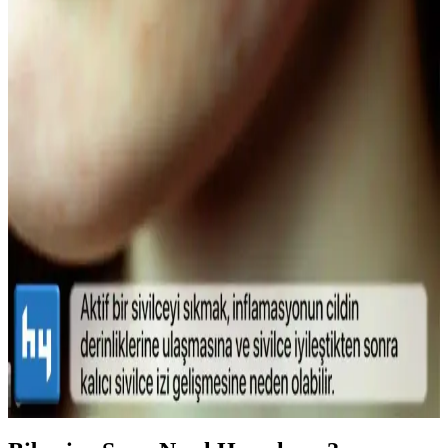
Doğal Görünüm İçin En İyi Hafif Maskara
Seçenekleri ve Kullanım İpuçları
Doğal görünümlü maskaralar, hafif ve su bazlı formülleriyle günlük
kullanımda kirpiklere hacim ve uzunluk kazandırır, doğal kıvrımı
korur. İnce fırçalar ve doğru uygulama teknikleriyle gözlerinize
doğal çekicilik katın.
Lykd Makyaj Sabitleyici Sprey: Gün Boyu Tazelik
ve Doğal Görünüm Sağlayan Hafif Formül
Lykd makyaj sabitleyici spreyi, hafif yapısı ve yüksek
performansıyla makyajın gün boyunca taze ve doğal kalmasını
sağlar, ferahlatıcı etkisiyle konfor sunar.
Sivilce Tedavi Yöntemleri: Doğal ve Medikal
Yaklaşımlarla Cilt Bakımı
Sivilce tedavisinde doğal ve medikal yöntemleri, dikkat edilmesi
gerekenleri ve cilt sağlığını koruma yollarını öğrenin.