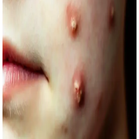
ve bilimsel araştırmalar, doğallığın güzellikteki önemini vurguluyor.
Doğal İçerikli Duş Jeli Seçenekleri: Le Petit
Marseillais ve Palmolive Naturals Ürünleri
Her iki markanın doğal içerikli duş jeli ürünleri, cilt sağlığı ve
ferahlık sunar. Le Petit Marseillais’in doğadan ilham alan formülleri
ve Palmolive Naturals’in hafif yapısı, çeşitli boyut ve fiyat
seçenekleriyle bakımda tercih edilir.
Vegan Göz Altı Bakım Kremleri: Doğal ve
Hayvansal İçeriksiz Çözüm Önerileri
Vegan göz altı kremleri, doğal içeriklerle formüle edilerek cilt
sağlığını destekler, çevresel sorumluluğu gözetir ve hassas göz
çevresine uygun bakım sağlar.
Doğal Ağız Bakım Macunları: Bitkisel İçeriklerle
Sağlıklı Diş ve Diş Eti Bakımı
Doğal ağız bakım macunları, bitkisel özler ve antiseptik maddelerle
diş ve diş eti sağlığını koruyan güvenli alternatifler sunar, kimyasal
içeriklere göre avantaj sağlar.