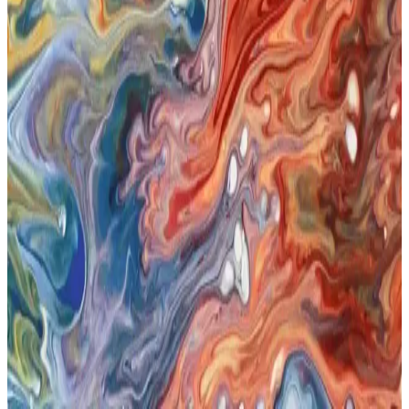
Dalin Bebek Yağı 500 ml: Hassas Ciltler İçin
Güvenilir ve Ekonomik Bakım Ürünü
Dalin bebek yağı 500 ml, doğal içerikleriyle hassas ciltlere uygun,
çok amaçlı ve ekonomik bir bakım ürünüdür. Uzun süre kullanım ve
güvenilirlik sağlar, bebeğinizin sağlığını korur.
Eyüp Sabri Tuncer Bebek Yağı: Doğal İçeriklerle
Güvenilir Cilt Bakımı Seçeneği
Eyüp Sabri Tuncer’in doğal zeytinyağlı bebek yağı, hassas ciltleri
koruyan, nemlendiren ve dermatolojik olarak test edilmiş güvenilir
bir bakım ürünüdür. Her yaşta kullanıma uygun, doğal içeriklerle
formüle edilmiştir.
Mustela Bebek Yağı 100 ml: Doğal ve Güvenilir
Bebek Cilt Bakım Ürünü
Mustela Bebek Yağı 100 ml, doğal içerikleriyle kuru ve hassas
bebek ciltlerini nemlendirir, yatıştırır ve korur. Hafif yapısı sayesinde
kolay emilir, güvenli ve pratik kullanımıyla ebeveynlerin favorisi
olur.