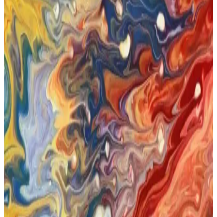
Bebek yağı, doğal içerikleri ve çok yönlü kullanımıyla kozmetikte
öne çıkıyor. Cilt, saç ve masajda tercih edilen bu ürünler, sağlıklı
güzellik için doğal bakımın vazgeçilmezi oluyor.
Bebek Yağı Saça Uygun mu Doğru Kullanım ve
Uzman Tavsiyeleri
Bebek yağı saç bakımında kullanılabilir mi? Doğru uygulama
yöntemleri ve dikkat edilmesi gerekenler ile ilgili uzman tavsiyeleri
burada.
Bebek Yağı Güneşten Korur Mu Gibi Sık Sorulan
Sorulara Bilimsel Yanıtlar
Bebek yağı güneş koruyucu değildir. Güneş ışınlarına karşı etkili
koruma için SPF içeren ürünler ve doğru güneş korunma yöntemleri
kullanılmalıdır.
Bebek Yağı Nemlendirici Olarak Kullanılır mı ve
Kozmetik Trendleri
Bebek yağı, doğal içerikleriyle kuru ve hassas ciltlerde nemlendirme