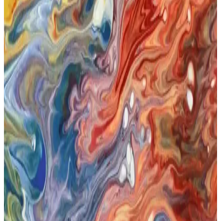
sağlar, kozmetik trendlerinde öne çıkar. Doğru kullanımla cilt
sağlığını destekler.
Dalin Bebek Yağı 500 ml: Hassas Ciltler İçin
Güvenilir ve Ekonomik Bakım Ürünü
Dalin bebek yağı 500 ml, doğal içerikleriyle hassas ciltlere uygun,
çok amaçlı ve ekonomik bir bakım ürünüdür. Uzun süre kullanım ve
güvenilirlik sağlar, bebeğinizin sağlığını korur.
Eyüp Sabri Tuncer Bebek Yağı: Doğal İçeriklerle
Güvenilir Cilt Bakımı Seçeneği
Eyüp Sabri Tuncer’in doğal zeytinyağlı bebek yağı, hassas ciltleri
koruyan, nemlendiren ve dermatolojik olarak test edilmiş güvenilir
bir bakım ürünüdür. Her yaşta kullanıma uygun, doğal içeriklerle
formüle edilmiştir.
Mustela Bebek Yağı 100 ml: Doğal ve Güvenilir
Bebek Cilt Bakım Ürünü
Mustela Bebek Yağı 100 ml, doğal içerikleriyle kuru ve hassas
bebek ciltlerini nemlendirir, yatıştırır ve korur. Hafif yapısı sayesinde