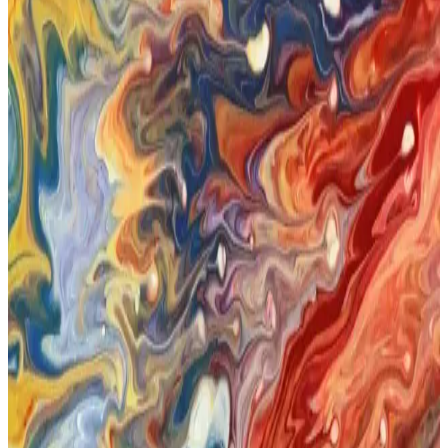
öne çıkıyor. Cilt, saç ve masajda tercih edilen bu ürünler, sağlıklı
güzellik için doğal bakımın vazgeçilmezi oluyor.
Bebek Yağı Saça Uygun mu Doğru Kullanım ve
Uzman Tavsiyeleri
Bebek yağı saç bakımında kullanılabilir mi? Doğru uygulama
yöntemleri ve dikkat edilmesi gerekenler ile ilgili uzman tavsiyeleri
burada.
Bebek Yağı Güneşten Korur Mu Gibi Sık Sorulan
Sorulara Bilimsel Yanıtlar
Bebek yağı güneş koruyucu değildir. Güneş ışınlarına karşı etkili
koruma için SPF içeren ürünler ve doğru güneş korunma yöntemleri
kullanılmalıdır.
Bebek Yağı Nemlendirici Olarak Kullanılır mı ve
Kozmetik Trendleri
Bebek yağı, doğal içerikleriyle kuru ve hassas ciltlerde nemlendirme
sağlar, kozmetik trendlerinde öne çıkar. Doğru kullanımla cilt
sağlığını destekler.