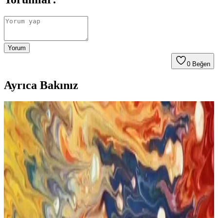
Yorum
0
Beğen
Ayrıca Bakınız
Sağlıklı Güzellik İçin Doğal ve Güvenilir Kozmetik
Seçenekleri Rehberi
Sağlıklı ve doğal kozmetik ürünleri, hassas ciltlere uygun, kimyasal
içermeyen seçenekler sunar. Bebek yağı ve Nashi Argan gibi
markalar, güvenle tercih edilebilir ürünler sağlar.
Bebek Yağları ve Kozmetik Sektöründeki Doğallık
Trendleri
Bebek yağı, doğal içerikleri ve çok yönlü kullanımıyla kozmetikte