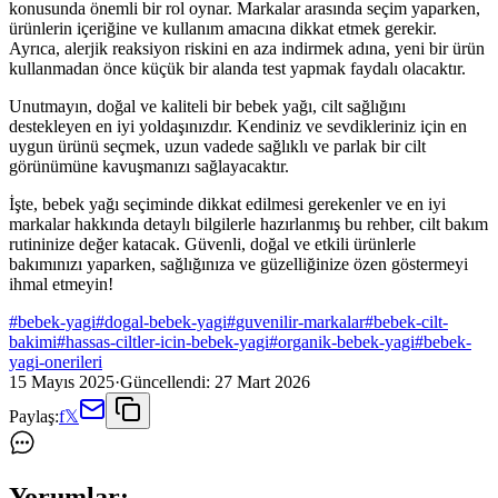
konusunda önemli bir rol oynar. Markalar arasında seçim yaparken,
ürünlerin içeriğine ve kullanım amacına dikkat etmek gerekir.
Ayrıca, alerjik reaksiyon riskini en aza indirmek adına, yeni bir ürün
kullanmadan önce küçük bir alanda test yapmak faydalı olacaktır.
Unutmayın, doğal ve kaliteli bir bebek yağı, cilt sağlığını
destekleyen en iyi yoldaşınızdır. Kendiniz ve sevdikleriniz için en
uygun ürünü seçmek, uzun vadede sağlıklı ve parlak bir cilt
görünümüne kavuşmanızı sağlayacaktır.
İşte, bebek yağı seçiminde dikkat edilmesi gerekenler ve en iyi
markalar hakkında detaylı bilgilerle hazırlanmış bu rehber, cilt bakım
rutininize değer katacak. Güvenli, doğal ve etkili ürünlerle
bakımınızı yaparken, sağlığınıza ve güzelliğinize özen göstermeyi
ihmal etmeyin!
#
bebek-yagi
#
dogal-bebek-yagi
#
guvenilir-markalar
#
bebek-cilt-
bakimi
#
hassas-ciltler-icin-bebek-yagi
#
organik-bebek-yagi
#
bebek-
yagi-onerileri
15 Mayıs 2025
·
Güncellendi:
27 Mart 2026
Paylaş:
f
𝕏
Yorumlar: