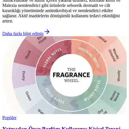
Sulfacetamide ve sülfür içeren yıkama ürünleri, Rhofade krem ve
Malezia nemlendirici gibi ürünlerle seboreik dermatit ve cilt
kızarıklığı yönetiminde antimikrobiyal ve nemlendirici etkiler
sağlanır. Aktif maddelerin dönüşümlü kullanımı tedavi etkinliğini
artırır.
Daha fazla bilgi edinin
Popüler
Yatmadan Önce Parfüm Kullanımı: Kişisel Terapi