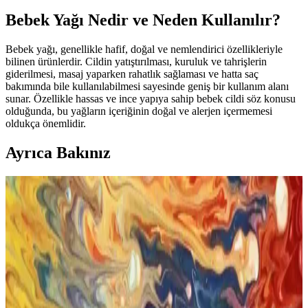
Bebek Yağı Nedir ve Neden Kullanılır?
Bebek yağı, genellikle hafif, doğal ve nemlendirici özellikleriyle
bilinen ürünlerdir. Cildin yatıştırılması, kuruluk ve tahrişlerin
giderilmesi, masaj yaparken rahatlık sağlaması ve hatta saç
bakımında bile kullanılabilmesi sayesinde geniş bir kullanım alanı
sunar. Özellikle hassas ve ince yapıya sahip bebek cildi söz konusu
olduğunda, bu yağların içeriğinin doğal ve alerjen içermemesi
oldukça önemlidir.
Ayrıca Bakınız
Sağlıklı Güzellik İçin Doğal ve Güvenilir Kozmetik
Seçenekleri Rehberi
Sağlıklı ve doğal kozmetik ürünleri, hassas ciltlere uygun, kimyasal
içermeyen seçenekler sunar. Bebek yağı ve Nashi Argan gibi
markalar, güvenle tercih edilebilir ürünler sağlar.
Bebek Yağları ve Kozmetik Sektöründeki Doğallık
Trendleri