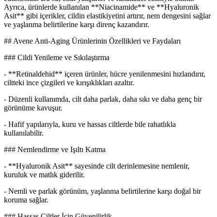
Ayrıca, ürünlerde kullanılan **Niacinamide** ve **Hyaluronik
Asit** gibi içerikler, cildin elastikiyetini artırır, nem dengesini sağlar
ve yaşlanma belirtilerine karşı direnç kazandırır.
## Avene Anti-Aging Ürünlerinin Özellikleri ve Faydaları
### Cildi Yenileme ve Sıkılaştırma
- **Retinaldehid** içeren ürünler, hücre yenilenmesini hızlandırır,
ciltteki ince çizgileri ve kırışıklıkları azaltır.
- Düzenli kullanımda, cilt daha parlak, daha sıkı ve daha genç bir
görünüme kavuşur.
- Hafif yapılarıyla, kuru ve hassas ciltlerde bile rahatlıkla
kullanılabilir.
### Nemlendirme ve Işıltı Katma
- **Hyaluronik Asit** sayesinde cilt derinlemesine nemlenir,
kuruluk ve matlık giderilir.
- Nemli ve parlak görünüm, yaşlanma belirtilerine karşı doğal bir
koruma sağlar.
### Hassas Ciltler İçin Güvenilirlik