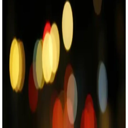
destekler, düzenli kullanımda etkili sonuçlar sağlar.
Avene Güneş Koruyucu Ürünleri: Hafif ve Cilt
Dostu UV Koruma Seçenekleri
Avene güneş koruyucu ürünleri, hafif yapılarıyla hassas ciltlere
uygun, doğal ve etkili UV koruması sağlar, günlük kullanımda
rahatlık sunar.
Avene Cleanance Matlaştırıcı Temizleme Jeli: Yağlı
ve Akne Eğilimli Ciltler İçin Derinlemesine Temizlik
Avene Cleanance Matlaştırıcı Temizleme Jeli, yağlı ve akne eğilimli
ciltler için özel formüle edilmiştir. Salisilik asit içerir, derinlemesine
temizlik sağlar, ferahlatıcı his bırakır ve ciltteki fazla yağı kontrol
altına alır.
Avene Güneş Koruyucu Ürünleri ve Yüksek
Koruma Seviyesi Hakkında Bilgi
Avene'nin yüksek koruma faktörlü güneş koruyucu ürünleri, UV
ışınlarına karşı etkili ve cilt dostu formülleriyle güneş altında güvenle
kullanılır.