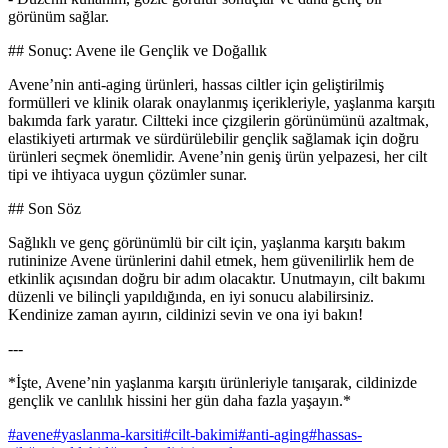
görünüm sağlar.
## Sonuç: Avene ile Gençlik ve Doğallık
Avene’nin anti-aging ürünleri, hassas ciltler için geliştirilmiş
formülleri ve klinik olarak onaylanmış içerikleriyle, yaşlanma karşıtı
bakımda fark yaratır. Ciltteki ince çizgilerin görünümünü azaltmak,
elastikiyeti artırmak ve sürdürülebilir gençlik sağlamak için doğru
ürünleri seçmek önemlidir. Avene’nin geniş ürün yelpazesi, her cilt
tipi ve ihtiyaca uygun çözümler sunar.
## Son Söz
Sağlıklı ve genç görünümlü bir cilt için, yaşlanma karşıtı bakım
rutininize Avene ürünlerini dahil etmek, hem güvenilirlik hem de
etkinlik açısından doğru bir adım olacaktır. Unutmayın, cilt bakımı
düzenli ve bilinçli yapıldığında, en iyi sonucu alabilirsiniz.
Kendinize zaman ayırın, cildinizi sevin ve ona iyi bakın!
---
*İşte, Avene’nin yaşlanma karşıtı ürünleriyle tanışarak, cildinizde
gençlik ve canlılık hissini her gün daha fazla yaşayın.*
#
avene
#
yaslanma-karsiti
#
cilt-bakimi
#
anti-aging
#
hassas-