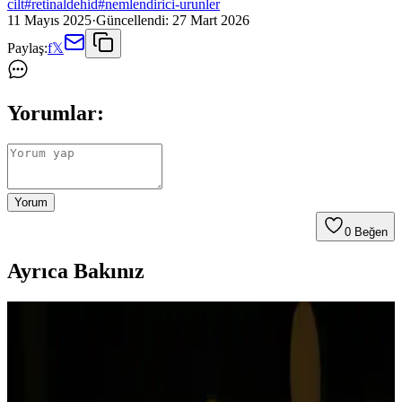
cilt
#
retinaldehid
#
nemlendirici-urunler
11 Mayıs 2025
·
Güncellendi:
27 Mart 2026
Paylaş:
f
𝕏
Yorumlar:
Yorum
0
Beğen
Ayrıca Bakınız
Avene Termal Su ve Nemlendirici Ürünleri ile Cilt
Bakımında Güvenilir Çözümler
Avene'nin termal su ve nemlendirici ürünleri, tüm cilt tipleri için
uygun olup, yatıştırıcı ve nemlendirici özellikleriyle cilt sağlığını