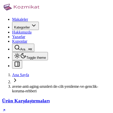
Makaleler
Kategoriler
Hakkımızda
Yazarlar
Kuponlar
Ara...
⌘
K
Toggle theme
Ana Sayfa
avene-anti-aging-urunleri-ile-cilt-yenileme-ve-genclik-
koruma-rehberi
Ürün Karşılaştırmaları