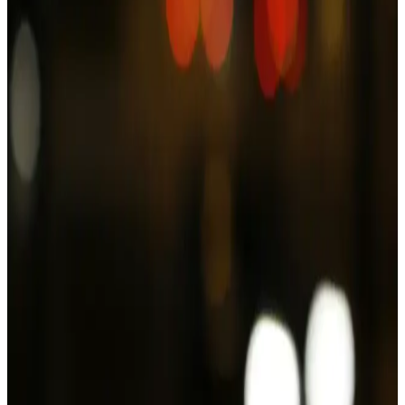
Avene Bayisi Eczaneler: Güvenilir Cilt Bakımı ve
Orijinal Ürünlerin Adresi
Avene bayisi eczaneler, orijinal ve dermatolojik çözümler sunarak
hassas ciltler için güvenilir ürünler sağlar. Uzman tavsiyesi ve
kampanyalarla cilt bakımınızda fark yaratır.
2025'te Avene Nemlendirici Ürünleriyle Hassas
Cildinizde Mucizevi Değişim
Hassas ve kuru ciltler için Avene nemlendiriciler, doğal içeriklerle
cildinizi yeniler. Detayları keşfedin ve doğru bakımı yapın!
2025'te Güneşin Zararlı Etkilerine Karşı Avene
Fluide SPF 50+ ile Korunun
Avene Fluide SPF 50+ ile güneşin zararlı ışınlarına karşı güçlü
koruma sağlayın. Hafif yapısını hemen deneyin! Detayları öğrenin!
2025'te Avene Güneş Kremi ile Hassas Cildinizi
Korumanın 5 Sırrı