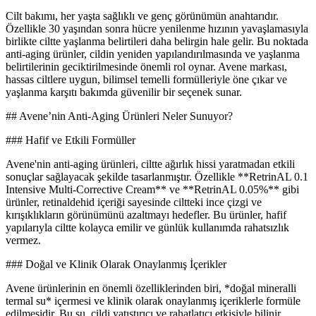
Cilt bakımı, her yaşta sağlıklı ve genç görünümün anahtarıdır.
Özellikle 30 yaşından sonra hücre yenilenme hızının yavaşlamasıyla
birlikte ciltte yaşlanma belirtileri daha belirgin hale gelir. Bu noktada
anti-aging ürünler, cildin yeniden yapılandırılmasında ve yaşlanma
belirtilerinin geciktirilmesinde önemli rol oynar. Avene markası,
hassas ciltlere uygun, bilimsel temelli formülleriyle öne çıkar ve
yaşlanma karşıtı bakımda güvenilir bir seçenek sunar.
## Avene’nin Anti-Aging Ürünleri Neler Sunuyor?
### Hafif ve Etkili Formüller
Avene'nin anti-aging ürünleri, ciltte ağırlık hissi yaratmadan etkili
sonuçlar sağlayacak şekilde tasarlanmıştır. Özellikle **RetrinAL 0.1
Intensive Multi-Corrective Cream** ve **RetrinAL 0.05%** gibi
ürünler, retinaldehid içeriği sayesinde ciltteki ince çizgi ve
kırışıklıkların görünümünü azaltmayı hedefler. Bu ürünler, hafif
yapılarıyla ciltte kolayca emilir ve günlük kullanımda rahatsızlık
vermez.
### Doğal ve Klinik Olarak Onaylanmış İçerikler
Avene ürünlerinin en önemli özelliklerinden biri, *doğal mineralli
termal su* içermesi ve klinik olarak onaylanmış içeriklerle formüle
edilmesidir. Bu su, cildi yatıştırıcı ve rahatlatıcı etkisiyle bilinir.