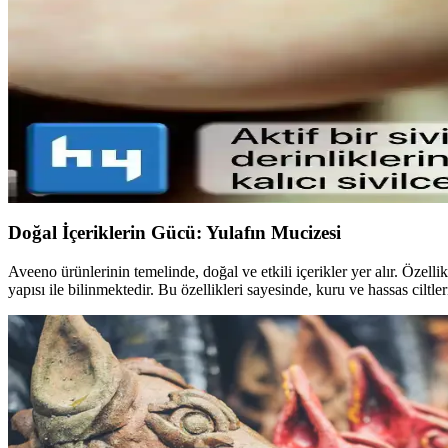
Doğal görünümlü maskaralar, hafif ve su bazlı formülleriyle günlük ku
çekicilik katın.
Lykd Makyaj Sabitleyici Sprey: Gün Boyu Tazelik 
Lykd makyaj sabitleyici spreyi, hafif yapısı ve yüksek performansıyla 
Sivilce Tedavi Yöntemleri: Doğal ve Medikal Yaklaşım
Sivilce tedavisinde doğal ve medikal yöntemleri, dikkat edilmesi gereke
Doğal İçeriklerin Gücü: Yulafın Mucizesi
Aveeno ürünlerinin temelinde, doğal ve etkili içerikler yer alır. Özelli
yapısı ile bilinmektedir. Bu özellikleri sayesinde, kuru ve hassas ciltl