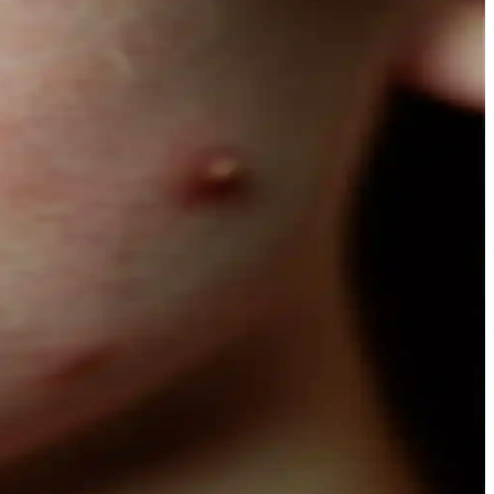
açınıza şıklık katın.
msel araştırmalar, doğallığın güzellikteki önemini vurguluyor.
e Naturals’in hafif yapısı, çeşitli boyut ve fiyat seçenekleriyle
 bakım sağlar.
ere göre avantaj sağlar.