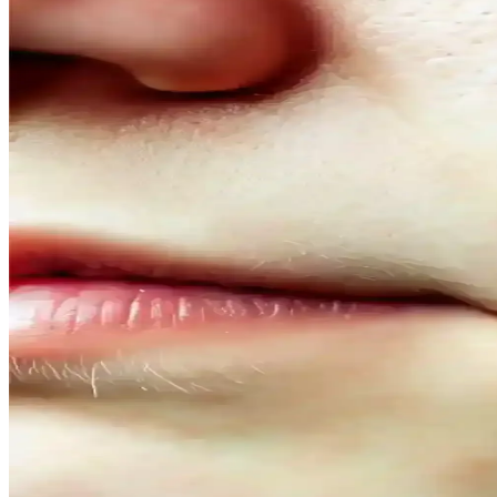
Kahve Siyah ve Yarı Kalıcı Saç Renkleri: Doğal ve Gü
Kahve siyah ve yarı kalıcı saç renkleri, doğal görünüm ve bakım kolayl
Doğal Denge ve Güzellik Arasındaki Bağlantı: Günce
Doğal dengeyi koruma ve güzelliği destekleme yöntemleri, organik ürünl
Doğal İçerikli Duş Jeli Seçenekleri: Le Petit Marseilla
Her iki markanın doğal içerikli duş jeli ürünleri, cilt sağlığı ve ferahl
bakımda tercih edilir.
Vegan Göz Altı Bakım Kremleri: Doğal ve Hayvansal 
Vegan göz altı kremleri, doğal içeriklerle formüle edilerek cilt sağlığ
Doğal Ağız Bakım Macunları: Bitkisel İçeriklerle Sağl
Doğal ağız bakım macunları, bitkisel özler ve antiseptik maddelerle diş 
Doğal Görünüm İçin En İyi Hafif Maskara Seçenekler