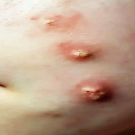
ncel Bir Tercih Rehberi
ığı sunar. Bu rehberde renk özellikleri, uygulama ve bakım ipuçlarıyla s
l Trendler ve Doğal Bakım Yöntemleri
er ve yaşam tarzı alışkanlıklarıyla sağlanıyor. Güncel trendler ve bili
is ve Palmolive Naturals Ürünleri
ık sunar. Le Petit Marseillais’in doğadan ilham alan formülleri ve Palmoliv
İçeriksiz Çözüm Önerileri
ını destekler, çevresel sorumluluğu gözetir ve hassas göz çevresine uygun
ıklı Diş ve Diş Eti Bakımı
ve diş eti sağlığını koruyan güvenli alternatifler sunar, kimyasal içerikl
i ve Kullanım İpuçları