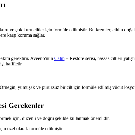
rı
uru ve çok kuru ciltler için formüle edilmiştir. Bu kremler, cildin doğ
lere karşı koruma sağlar.
l bakım gerektirir. Aveeno'nun
Calm
+ Restore serisi, hassas ciltleri yatış
şi hafifletir.
Örneğin, yumuşak ve pürüzsüz bir cilt için formüle edilmiş vücut losyonlar
si Gerekenler
görmek için, düzenli ve doğru şekilde kullanmak önemlidir.
çin özel olarak formüle edilmiştir.