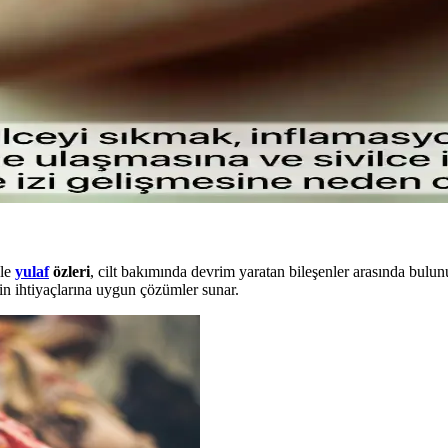
llanımda kirpiklere hacim ve uzunluk kazandırır, doğal kıvrımı korur. İ
ve Doğal Görünüm Sağlayan Hafif Formül
makyajın gün boyunca taze ve doğal kalmasını sağlar, ferahlatıcı etkisiy
larla Cilt Bakımı
nleri ve cilt sağlığını koruma yollarını öğrenin.
kle
yulaf
özleri
, cilt bakımında devrim yaratan bileşenler arasında bulunur
erin ihtiyaçlarına uygun çözümler sunar.