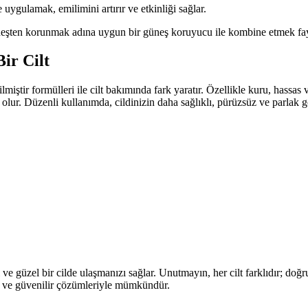
ygulamak, emilimini artırır ve etkinliği sağlar.
neşten korunmak adına uygun bir güneş koruyucu ile kombine etmek fay
Bir Cilt
iştir formülleri ile cilt bakımında fark yaratır. Özellikle kuru, hassas ve
olur. Düzenli kullanımda, cildinizin daha sağlıklı, pürüzsüz ve parlak 
ve güzel bir cilde ulaşmanızı sağlar. Unutmayın, her cilt farklıdır; do
l ve güvenilir çözümleriyle mümkündür.