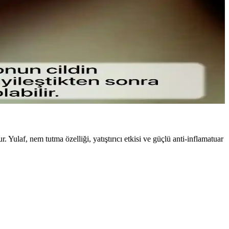
nce fırçalar ve doğru uygulama teknikleriyle gözlerinize doğal
le konfor sunar.
. Yulaf, nem tutma özelliği, yatıştırıcı etkisi ve güçlü anti-inflamatuar