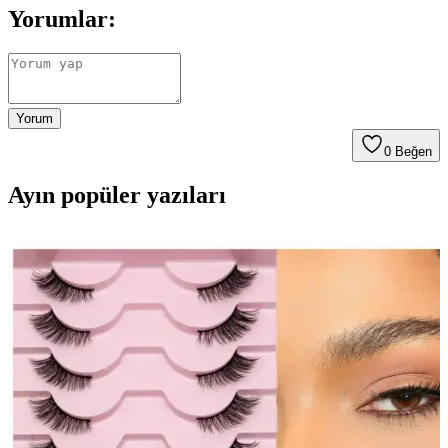
Yorumlar:
Yorum
0
Beğen
Ayın popüler yazıları