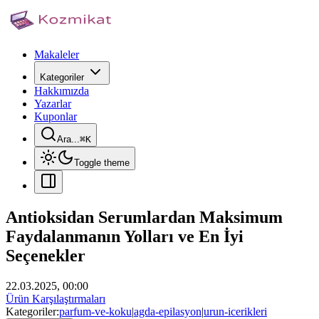
Makaleler
Kategoriler
Hakkımızda
Yazarlar
Kuponlar
Ara...
⌘
K
Toggle theme
Antioksidan Serumlardan Maksimum
Faydalanmanın Yolları ve En İyi
Seçenekler
22.03.2025, 00:00
Ürün Karşılaştırmaları
Kategoriler:
parfum-ve-koku
|
agda-epilasyon
|
urun-icerikleri