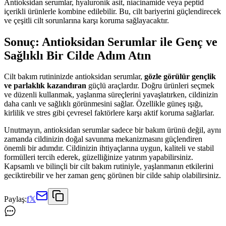
Antioksidan serumlar, hyaluronik asit, niacinamide veya peptid
içerikli ürünlerle kombine edilebilir. Bu, cilt bariyerini güçlendirecek
ve çeşitli cilt sorunlarına karşı koruma sağlayacaktır.
Sonuç: Antioksidan Serumlar ile Genç ve
Sağlıklı Bir Cilde Adım Atın
Cilt bakım rutininizde antioksidan serumlar,
gözle görülür gençlik
ve parlaklık kazandıran
güçlü araçlardır. Doğru ürünleri seçmek
ve düzenli kullanmak, yaşlanma süreçlerini yavaşlatırken, cildinizin
daha canlı ve sağlıklı görünmesini sağlar. Özellikle güneş ışığı,
kirlilik ve stres gibi çevresel faktörlere karşı aktif koruma sağlarlar.
Unutmayın, antioksidan serumlar sadece bir bakım ürünü değil, aynı
zamanda cildinizin doğal savunma mekanizmasını güçlendiren
önemli bir adımdır. Cildinizin ihtiyaçlarına uygun, kaliteli ve stabil
formülleri tercih ederek, güzelliğinize yatırım yapabilirsiniz.
Kapsamlı ve bilinçli bir cilt bakım rutiniyle, yaşlanmanın etkilerini
geciktirebilir ve her zaman genç görünen bir cilde sahip olabilirsiniz.
Paylaş:
f
𝕏