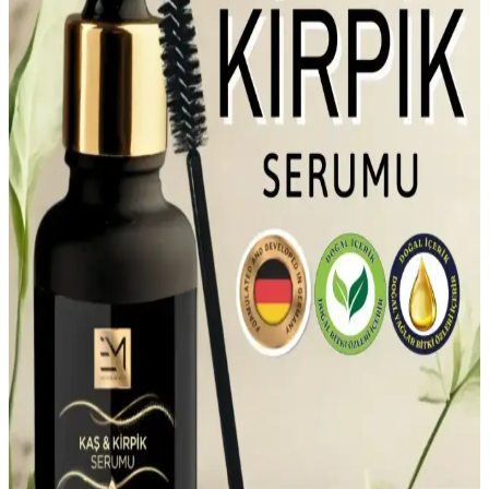
Yüksek SPF ve antioksidan içeriğiyle leke önleyici güneş kremleri,
cilt sağlığını korur, leke oluşumunu engeller ve güneş ışınlarına karşı
güçlü bir bariyer oluşturur.
Kozmetik Kapsüller Demir ve Vitamin İçeriğiyle Cilt
Sağlığını Güçlendiren Yenilikçi Çözümler
Demir ve vitamin içeren kozmetik kapsüller, cilt sağlığını destekler,
kullanım kolaylığı sağlar ve yaşlanma belirtilerini geciktirir, güvenli
ve etkili cilt bakımı sunar.
Doğal Bileşenli Yaşlanma Karşıtı Yüz Kremleri:
Güvenli ve Etkili Cilt Bakım Seçenekleri
Doğal bileşenli yaşlanma karşıtı yüz kremleri, cilt elastikiyetini
artırır, yaşlanma belirtilerini hafifletir ve cildi korur. Doğal içeriklerle
güvenli ve etkili bakım sağlar.
Gece ve Gündüz Cilt Bakım Kremleri: Farklar,
Kullanım ve En İyi Seçenekler
Gündüz kremleri güneş ve çevresel faktörlere karşı koruma sağlar,
hafif yapılıdır. Gece kremleri ise cilt yenilenmesine destek olur,