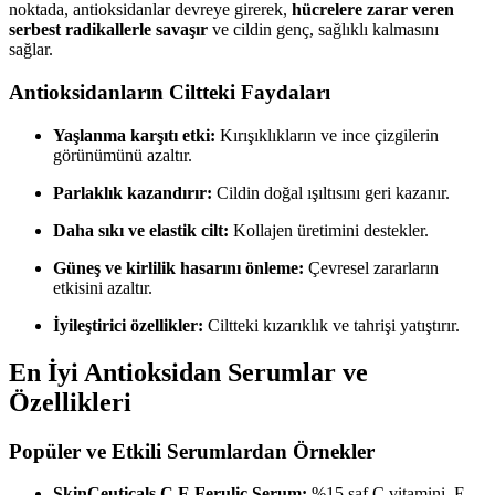
noktada, antioksidanlar devreye girerek,
hücrelere zarar veren
serbest radikallerle savaşır
ve cildin genç, sağlıklı kalmasını
sağlar.
Antioksidanların Ciltteki Faydaları
Yaşlanma karşıtı etki:
Kırışıklıkların ve ince çizgilerin
görünümünü azaltır.
Parlaklık kazandırır:
Cildin doğal ışıltısını geri kazanır.
Daha sıkı ve elastik cilt:
Kollajen üretimini destekler.
Güneş ve kirlilik hasarını önleme:
Çevresel zararların
etkisini azaltır.
İyileştirici özellikler:
Ciltteki kızarıklık ve tahrişi yatıştırır.
En İyi Antioksidan Serumlar ve
Özellikleri
Popüler ve Etkili Serumlardan Örnekler
SkinCeuticals C E Ferulic Serum:
%15 saf C vitamini, E