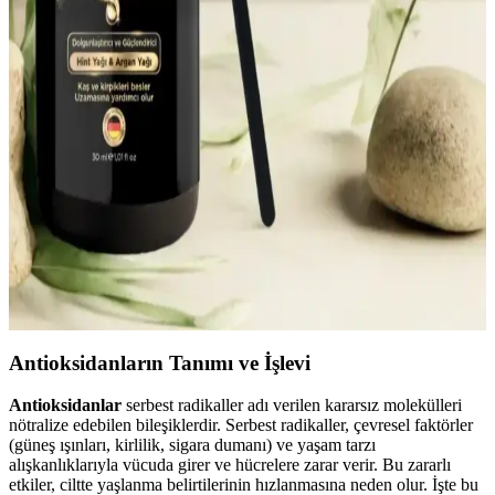
yoğun ve besleyicidir. Düzenli kullanım cilt sağlığını artırır.
Etkili Yaşlanma Karşıtı Cilt Bakım Kremleri ve
Kullanım İpuçları
Yaşlanma karşıtı kremler, hyaluronik asit ve retinol gibi içeriklerle
cildi yeniler, elastikiyetini artırır ve kırışıklıkları azaltır. Düzenli
kullanım ve doğru ürün seçimiyle cilt sağlığı korunur.
Doğal İçeriklerle Zenginleştirilmiş Kas Serumu ve
Cilt Bakımında Avantajlar
Doğal içeriklerle formüle edilen kas serumu, hassas ciltler ve çevre
bilincine sahip kullanıcılar için nazik ve etkili bakım sağlar, cilt
sağlığını korur ve çevre dostudur.
Antioksidanların Tanımı ve İşlevi
Antioksidanlar
serbest radikaller adı verilen kararsız molekülleri
nötralize edebilen bileşiklerdir. Serbest radikaller, çevresel faktörler
(güneş ışınları, kirlilik, sigara dumanı) ve yaşam tarzı
alışkanlıklarıyla vücuda girer ve hücrelere zarar verir. Bu zararlı
etkiler, ciltte yaşlanma belirtilerinin hızlanmasına neden olur. İşte bu