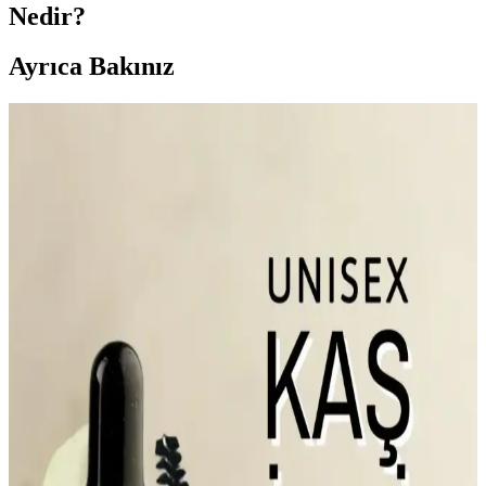
Nedir?
Ayrıca Bakınız
Cilt Sağlığını Destekleyen Ürünler ve Güncel Bakım
Yaklaşımları
Cilt sağlığını destekleyen ürünler, doğru seçim ve düzenli kullanım
ile cildin doğal parlaklığını korur. Her cilt tipi için uygun ürünler ve
bakım alışkanlıklarıyla sağlıklı görünüm sağlanır.
Doğal Lesitin Takviyesi ve Güzellik Üzerindeki
Etkileri: Cilt Sağlığını Destekleyen Doğal Çözüm
Doğal lesitin takviyesi, cilt elastikiyetini artırıp yaşlanma belirtilerini
geciktirerek güzellik ve bakımda doğal bir tercih sunar. Fosfolipitler
sayesinde cilt sağlığını destekler.
Yüksek Koruma ve Leke Önleyici Güneş Kremleri:
Cilt Sağlığını Koruyan Etkili Seçenekler