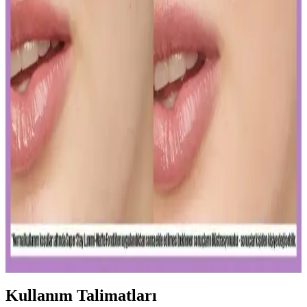
Gözaltı kapatıcısı seçimi ve uygulama teknikleriyle doğal görünüm
yakalamak için hafif ürünler ve doğru uygulama yöntemleri
önemlidir. İnce katmanlar ve uygun tonlar ile göz altlarınızda doğal
parlaklık sağlayabilirsiniz.
Ağız Bakımı ve Hijyenin Temel Unsurları: Günlük
Diş Temizliği ve Koruyucu Ürünler
Diş macunu ve diş fırçası, ağız hijyeninin temel taşlarıdır. Florür
içeren ürünler dişleri güçlendirir, düzenli kullanım sağlıklı gülüşler
sağlar.
Uzun Süre Kalıcı ve Doğal Mat Fondötenler:
Günlük Kullanım İçin En İyi Seçenekler ve İpuçları
Kalıcı ve doğal görünüm sunan mat fondötenler, suya ve tere
dayanıklı formülleriyle gün boyu tazelik sağlar. Cilt tipine uygun
seçenekler ve doğru uygulama ipuçlarıyla makyajınızı
mükemmelleştirin.
Kullanım Talimatları