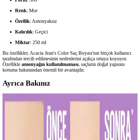
Renk
: Mor
Özellik
: Amonyaksız
Kalıcılık
: Geçici
Miktar
: 250 ml
Bu özellikler, Acacia Jean's Color Saç Boyası'nın birçok kullanıcı
tarafından tercih edilmesinin nedenlerini açıkça ortaya koyuyor.
Özellikle
amonyağın kullanılmaması
, saçların doğal yapısını
koruma bakımından önemli bir avantajdır.
Ayrıca Bakınız
Diş Hassasiyetini Azaltan Doğru Diş Macunu Seçimi
ve Kullanım İpuçları
Diş hassasiyetini hafifletmek ve sağlıklı bir gülüşe ulaşmak için
doğru diş macunu seçimi ve düzenli kullanım önemlidir. Uzman
önerileriyle diş sağlığınızı koruyun.