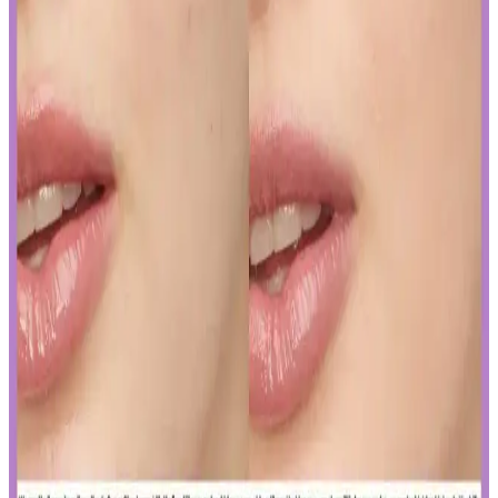
Kozmetik endüstrisinde yapay zeka, ürün geliştirmeden müşteri
deneyimine kadar birçok alanda devrim yaratıyor. Sürdürülebilirlik
ve inovasyonun anahtarı olan bu teknolojiyi yakından inceleyin.
Gözaltı Kapatıcısında Doğal Görünüm İçin Ürün
Seçimi ve Uygulama Yöntemleri
Gözaltı kapatıcısı seçimi ve uygulama teknikleriyle doğal görünüm
yakalamak için hafif ürünler ve doğru uygulama yöntemleri
önemlidir. İnce katmanlar ve uygun tonlar ile göz altlarınızda doğal
parlaklık sağlayabilirsiniz.
Ağız Bakımı ve Hijyenin Temel Unsurları: Günlük
Diş Temizliği ve Koruyucu Ürünler
Diş macunu ve diş fırçası, ağız hijyeninin temel taşlarıdır. Florür
içeren ürünler dişleri güçlendirir, düzenli kullanım sağlıklı gülüşler
sağlar.
Uzun Süre Kalıcı ve Doğal Mat Fondötenler:
Günlük Kullanım İçin En İyi Seçenekler ve İpuçları
Kalıcı ve doğal görünüm sunan mat fondötenler, suya ve tere
dayanıklı formülleriyle gün boyu tazelik sağlar. Cilt tipine uygun