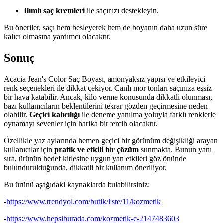
Ilımlı saç kremleri
ile saçınızı destekleyin.
Bu öneriler, saçı hem besleyerek hem de boyanın daha uzun süre
kalıcı olmasına yardımcı olacaktır.
Sonuç
Acacia Jean's Color Saç Boyası, amonyaksız yapısı ve etkileyici
renk seçenekleri ile dikkat çekiyor. Canlı mor tonları saçınıza eşsiz
bir hava katabilir. Ancak, kilo verme konusunda dikkatli olunması,
bazı kullanıcıların beklentilerini tekrar gözden geçirmesine neden
olabilir.
Geçici kalıcılığı
ile deneme yanılma yoluyla farklı renklerle
oynamayı sevenler için harika bir tercih olacaktır.
Özellikle yaz aylarında hemen geçici bir görünüm değişikliği arayan
kullanıcılar için
pratik ve etkili bir çözüm
sunmakta. Bunun yanı
sıra, ürünün hedef kitlesine uygun yan etkileri göz önünde
bulundurulduğunda, dikkatli bir kullanım öneriliyor.
Bu ürünü aşağıdaki kaynaklarda bulabilirsiniz:
-
https://www.trendyol.com/butik/liste/11/kozmetik
-
https://www.hepsiburada.com/kozmetik-c-2147483603