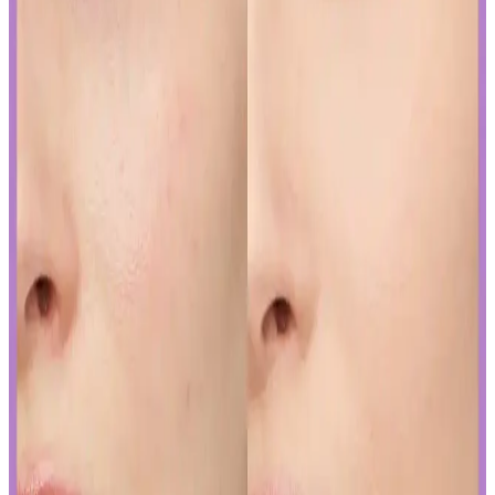
Japon ve Kore güzellik markaları, FDA'nın sıkı güneş koruyucu
düzenlemelerine, ürünlerini güneş koruyucu yerine cilt jeli veya
makyaj bazı olarak etiketleyerek uyum sağlıyor. Bu strateji, tüketici
bilincini gerektiriyor.
Curel Yoğun Nemlendirici Krem: Hassas ve Sorunlu
Ciltler İçin Etkili Nemlendirme Çözümü
Curel yoğun nemlendirici krem, hassas ve kuru ciltler için kokusuz,
hızlı emilen bir nemlendirme sunar. Kullanıcılar kuruluk ve
pürüzlerde iyileşme gözlemlerken, bazı ciltlerde olumsuz
reaksiyonlar görülebilir.
Yapay Zeka ile Kozmetik Sektöründe Yenilikler ve
Sunduğu Faydalar
Kozmetik endüstrisinde yapay zeka, ürün geliştirmeden müşteri
deneyimine kadar birçok alanda devrim yaratıyor. Sürdürülebilirlik
ve inovasyonun anahtarı olan bu teknolojiyi yakından inceleyin.
Gözaltı Kapatıcısında Doğal Görünüm İçin Ürün
Seçimi ve Uygulama Yöntemleri