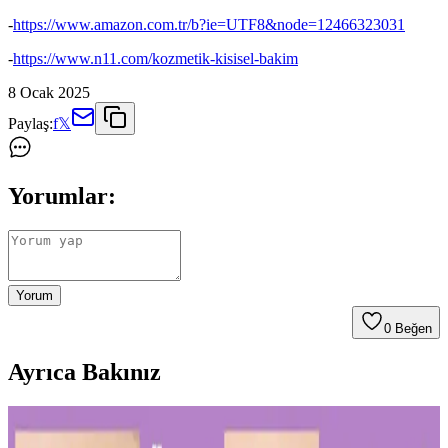
-
https://www.amazon.com.tr/b?ie=UTF8&node=12466323031
-
https://www.n11.com/kozmetik-kisisel-bakim
8 Ocak 2025
Paylaş:
f
𝕏
Yorumlar:
Yorum
0
Beğen
Ayrıca Bakınız
Diş Hassasiyetini Azaltan Doğru Diş Macunu Seçimi