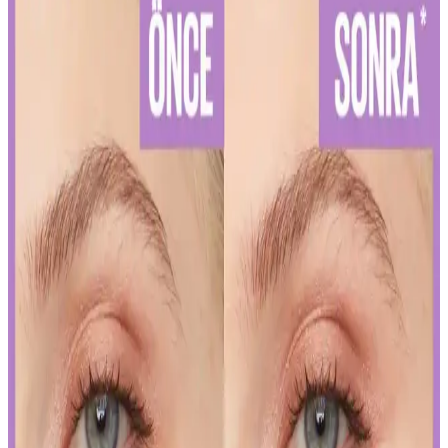
ve Kullanım İpuçları
Diş hassasiyetini hafifletmek ve sağlıklı bir gülüşe ulaşmak için
doğru diş macunu seçimi ve düzenli kullanım önemlidir. Uzman
önerileriyle diş sağlığınızı koruyun.
Kalıcı Kalem Göz Makyajı: Uzun Süre Dayanan ve
Pratik Kullanım İpuçları
Kalıcı kalem göz makyajı, suya ve tere dayanıklı formülleriyle uzun
süre kalıcı ve net çizgiler sağlar. Uygulama ve bakım ipuçlarıyla
gözlerinizi vurgulayın.
Kalıcı Oje Seçenekleri: Nail Master M377 ve M378
Modellerinin Detaylı Analizi
Nail Master M377 ve M378 modelleri, dayanıklılık ve parlaklık
sunan kalıcı ojeler arasında öne çıkar. Bu modellerin özellikleri ve
bakım önerileriyle uzun süre şık ve bakımlı kalabilirsiniz.
İslak Ruj Uygulama ve Bakım İpuçlarıyla
Mükemmel Dudaklara Ulaşın