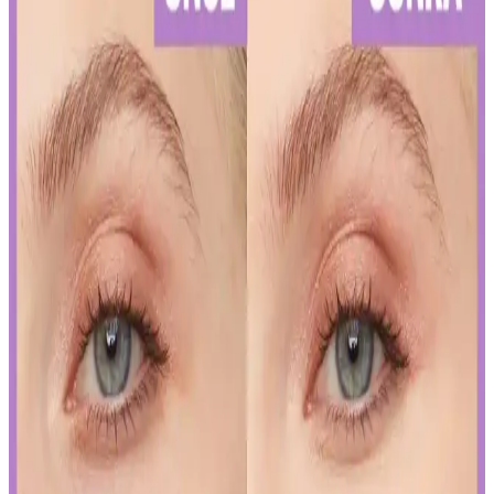
Kalıcı Kalem Göz Makyajı: Uzun Süre Dayanan ve
Pratik Kullanım İpuçları
Kalıcı kalem göz makyajı, suya ve tere dayanıklı formülleriyle uzun
süre kalıcı ve net çizgiler sağlar. Uygulama ve bakım ipuçlarıyla
gözlerinizi vurgulayın.
Kalıcı Oje Seçenekleri: Nail Master M377 ve M378
Modellerinin Detaylı Analizi
Nail Master M377 ve M378 modelleri, dayanıklılık ve parlaklık
sunan kalıcı ojeler arasında öne çıkar. Bu modellerin özellikleri ve
bakım önerileriyle uzun süre şık ve bakımlı kalabilirsiniz.
İslak Ruj Uygulama ve Bakım İpuçlarıyla
Mükemmel Dudaklara Ulaşın
İslak rujun güzelliğini ortaya çıkarmak ve kalıcılığını artırmak için
doğru uygulama teknikleri ve bakım önerileri. Dudakların temizliği,
sınır çizimi ve kat kat uygulama ile mükemmel görünüm elde edin.
Japon ve Kore Güzellik Markalarının FDA Güneş
Koruyucu Düzenlemelerine Uyum Stratejileri