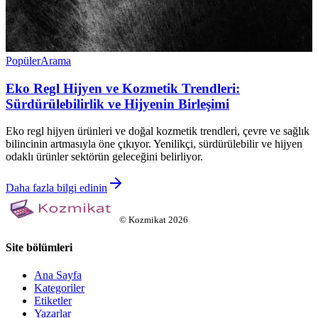
Popüler
Arama
Eko Regl Hijyen ve Kozmetik Trendleri:
Sürdürülebilirlik ve Hijyenin Birleşimi
Eko regl hijyen ürünleri ve doğal kozmetik trendleri, çevre ve sağlık
bilincinin artmasıyla öne çıkıyor. Yenilikçi, sürdürülebilir ve hijyen
odaklı ürünler sektörün geleceğini belirliyor.
Daha fazla bilgi edinin
©
Kozmikat
2026
Site bölümleri
Ana Sayfa
Kategoriler
Etiketler
Yazarlar