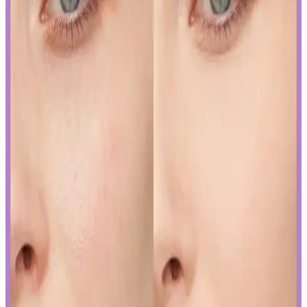
İslak rujun güzelliğini ortaya çıkarmak ve kalıcılığını artırmak için
doğru uygulama teknikleri ve bakım önerileri. Dudakların temizliği,
sınır çizimi ve kat kat uygulama ile mükemmel görünüm elde edin.
Japon ve Kore Güzellik Markalarının FDA Güneş
Koruyucu Düzenlemelerine Uyum Stratejileri
Japon ve Kore güzellik markaları, FDA'nın sıkı güneş koruyucu
düzenlemelerine, ürünlerini güneş koruyucu yerine cilt jeli veya
makyaj bazı olarak etiketleyerek uyum sağlıyor. Bu strateji, tüketici
bilincini gerektiriyor.
Curel Yoğun Nemlendirici Krem: Hassas ve Sorunlu
Ciltler İçin Etkili Nemlendirme Çözümü
Curel yoğun nemlendirici krem, hassas ve kuru ciltler için kokusuz,
hızlı emilen bir nemlendirme sunar. Kullanıcılar kuruluk ve
pürüzlerde iyileşme gözlemlerken, bazı ciltlerde olumsuz
reaksiyonlar görülebilir.
Yapay Zeka ile Kozmetik Sektöründe Yenilikler ve
Sunduğu Faydalar