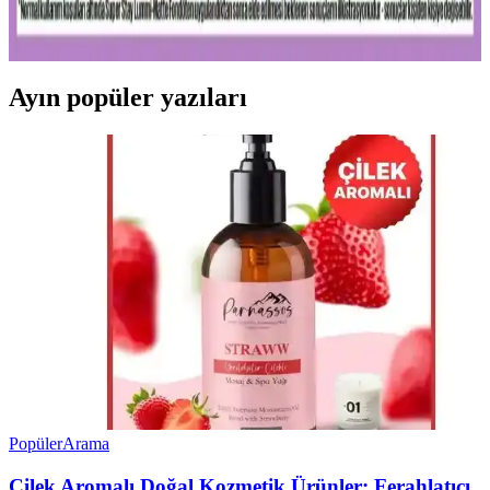
seçenekler ve doğru uygulama ipuçlarıyla makyajınızı
mükemmelleştirin.
Ayın popüler yazıları
Popüler
Arama
Çilek Aromalı Doğal Kozmetik Ürünler: Ferahlatıcı