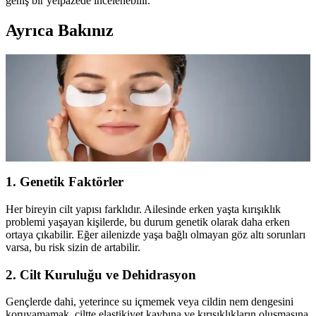
geniş bir yelpazede incelenebilir.
Ayrıca Bakınız
15 Yaşında Göz Altı Kırışıklıkları ve Gençlikte Cilt
Sağlığını Koruma Yöntemleri
15 yaşında göz altı kırışıklıklarının nedenleri ve önleme yöntemleri
hakkında kapsamlı bilgiler, sağlıklı yaşam alışkanlıkları ve cilt bakım
önerileri içerir.
1. Genetik Faktörler
Her bireyin cilt yapısı farklıdır. Ailesinde erken yaşta kırışıklık
problemi yaşayan kişilerde, bu durum genetik olarak daha erken
ortaya çıkabilir. Eğer ailenizde yaşa bağlı olmayan göz altı sorunları
varsa, bu risk sizin de artabilir.
2. Cilt Kuruluğu ve Dehidrasyon
Gençlerde dahi, yeterince su içmemek veya cildin nem dengesini
koruyamamak, ciltte elastikiyet kaybına ve kırışıklıkların oluşmasına