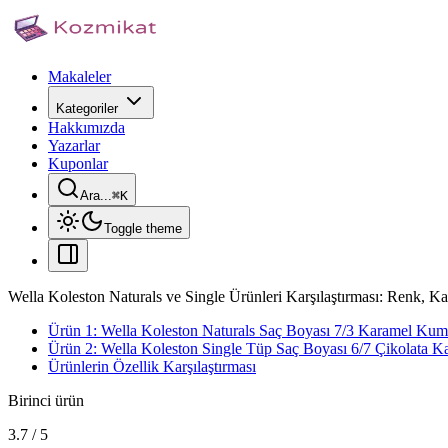
Makaleler
Kategoriler
Hakkımızda
Yazarlar
Kuponlar
Ara...
⌘
K
Toggle theme
Wella Koleston Naturals ve Single Ürünleri Karşılaştırması: Renk, Kal
Ürün 1: Wella Koleston Naturals Saç Boyası 7/3 Karamel Kum
Ürün 2: Wella Koleston Single Tüp Saç Boyası 6/7 Çikolata K
Ürünlerin Özellik Karşılaştırması
Birinci ürün
3.7
/
5