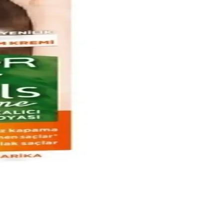
leri burada.
çli seçimler yapın.
ınız her zaman parlak ve sağlıklı kalır.
tli olunması önemlidir.
ü korursunuz.