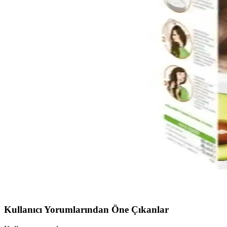
Kumral Bej Saç Boyası Seçiminde Güvenilir Markala
Güvenilir markalar ve doğru bakım ipuçlarıyla kumral bej saç renginiz
Kumral Tonlarda Doğal Saç Boyası Rehberi: Uygula
Kumral tonlarda doğal saç boyası kullanımı, uygulama adımları ve bakım
Küllü Bakır Saç Boyası: Modern ve Doğal Görünüm İç
Küllü bakır saç boyası, modern ve şık görünüm arayanlar için doğal ve k
Garnier 1.0 Siyah Saç Boyası: Kalıcı ve Parlak Siy
Garnier 1.0 Siyah Saç Boyası, uzun süre kalıcı ve parlak siyah renk s
Kumral Saç Boyası ve Doğal Tonlar: Şık ve Doğal G
Kumral saç boyası, doğal tonlara sahip olmasıyla öne çıkar. Doğru uy
Kullanıcı Yorumlarından Öne Çıkanlar