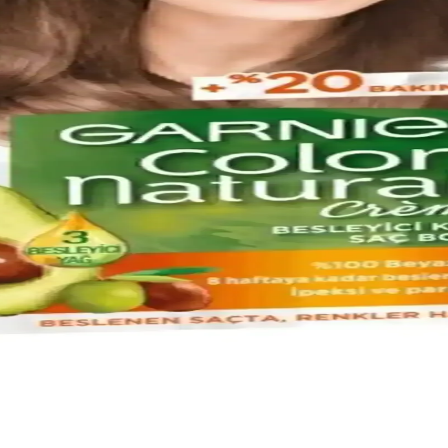
r ve Bakım İpuçları
i uzun süre koruyun. Renk dayanıklılığı ve saç sağlığı için uzman öneri
ma ve Bakım İpuçları
 önerileriyle saçlarınızı güzelleştirin. Doğal ve şık görünüm için bilin
in En İyi Seçenekler ve Bakım İpuçları
alıcı renk seçenekleri sunar. Renk çeşitleri ve bakım ipuçlarıyla saçlar
ah Renk Sağlayan Güvenilir Ürün
ağlar. Doğal görünüm ve güvenilirlik sunarken, kullanım sırasında dikka
örünüm İçin Bakım İpuçları
gulama ve bakım ile saçlarınız sağlıklı kalır, doğal ve şık görünümünüz