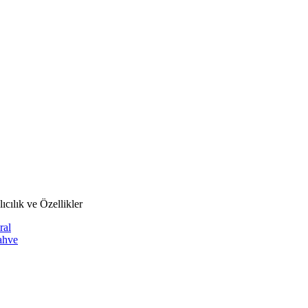
ıcılık ve Özellikler
ral
ahve