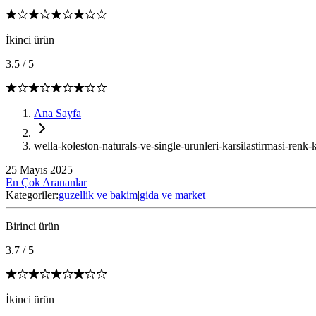
İkinci ürün
3.5
/
5
Ana Sayfa
wella-koleston-naturals-ve-single-urunleri-karsilastirmasi-renk-ka
25 Mayıs 2025
En Çok Arananlar
Kategoriler:
guzellik ve bakim
|
gida ve market
Birinci ürün
3.7
/
5
İkinci ürün