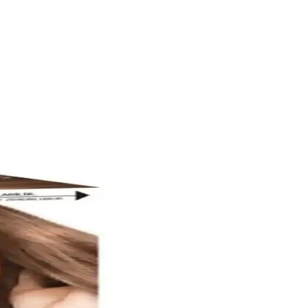
al görünümden memnun kalırken, uygulama kolaylığı da dikkat çekiyor.
r.
ğlığını koruyarak istenilen sonucu sağlar.