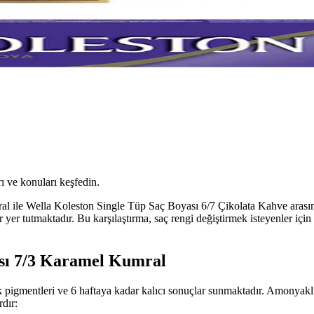
ı ve konuları keşfedin.
le Wella Koleston Single Tüp Saç Boyası 6/7 Çikolata Kahve arasındaki
r yer tutmaktadır. Bu karşılaştırma, saç rengi değiştirmek isteyenler iç
ası 7/3 Karamel Kumral
igmentleri ve 6 haftaya kadar kalıcı sonuçlar sunmaktadır. Amonyaklı
rdır: