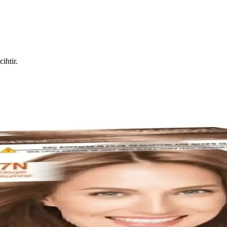
ihtir.
n Sırları ve Kullanıcı Deneyimleri
ılık sağlayan özellikleriyle öne çıkar. Kullanıcılar, canlı renk ve doğ
h Saç Boyası Özellikleri ve Kullanım Rehberi
an, amonyak içermeyen, pratik ve doğal görünümlü erkek saç boyasıdı
beri
r. Doğru ürün seçimi ve güvenilir satıcılar aracılığıyla alışveriş, saç sa