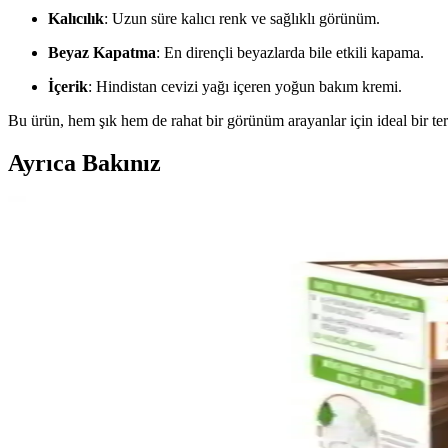
Kalıcılık
: Uzun süre kalıcı renk ve sağlıklı görünüm.
Beyaz Kapatma
: En dirençli beyazlarda bile etkili kapama.
İçerik
: Hindistan cevizi yağı içeren yoğun bakım kremi.
Bu ürün, hem şık hem de rahat bir görünüm arayanlar için ideal bir terc
Ayrıca Bakınız
Parlak Lal Kızılı Saç Boyası: Canlı ve Kalıcı Renkleri
Parlak lal kızılı saç boyaları, yüksek pigmentasyon ve uzun süre kalıc
Erkekler İçin Schwarzkopf Men Perfect 80 Kahve Siya
Schwarzkopf Men Perfect 80 Kahve Siyah, 5 dakikada beyazları kapat
Igora Saç Boyası Seçimi ve Güvenilir Satın Alma Reh
İgora saç boyası, geniş renk seçenekleri ve parlak sonuçlarıyla öne çıka