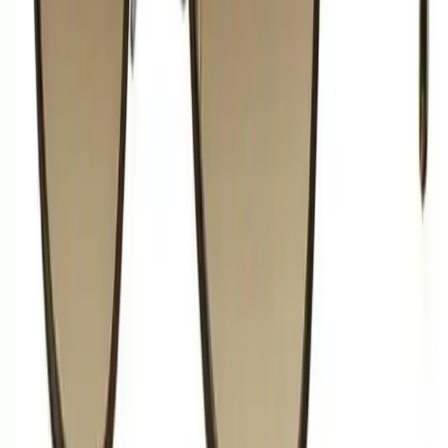
Karşılaştırma
Saç Parfümü Karşılaştırması: Mad Brave Selection
ve Taft Effortless Style Özellikleri
Mad Brave Selection ve Taft Effortless Style saç parfümleri
arasındaki özellikleri ve kullanıcı geri bildirimlerini detaylı
karşılaştırarak, sizin için en uygun olanı belirlemenize yardımcı
oluyoruz.
Daha fazla bilgi edinin