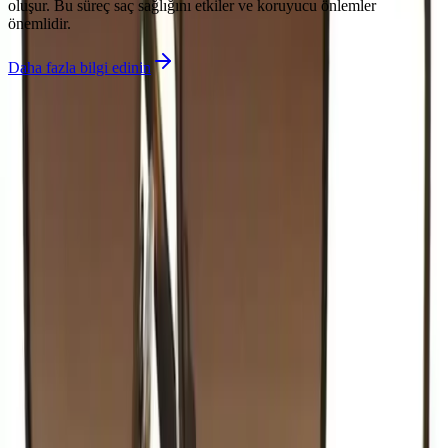
oluşur. Bu süreç saç sağlığını etkiler ve koruyucu önlemler
önemlidir.
Daha fazla bilgi edinin
İlgili makaleler
Karşılaştırma