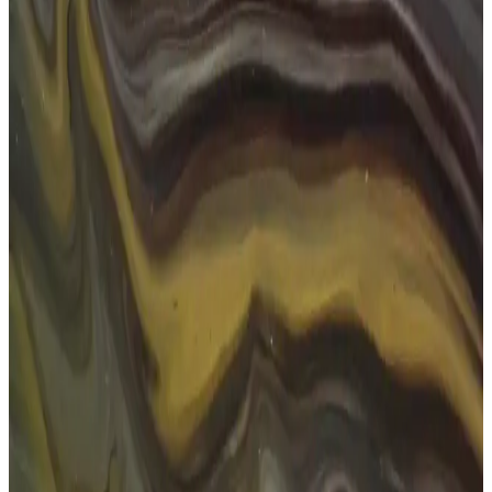
İpuçları
Göz sağlığını korumak için düzenli kontroller, güneş gözlüğü
kullanımı, ekran süresini sınırlama ve sağlıklı beslenme önemlidir.
Bu yöntemlerle gözleriniz uzun süre sağlıklı kalabilir.
Dikdörtgen Güneş Gözlükleri: Estetik ve
Fonksiyonellik ile Günlük ve Özel Kullanım
Dikdörtgen güneş gözlükleri, şıklık ve fonksiyonelliği bir arada
sunar. Yüz şekline uygun tasarımlar, UV koruma özellikleri ve moda
trendleriyle, günlük ve özel günlerinizde ideal aksesuar.
Erkekler İçin Kare Güneş Gözlüğü Seçimi ve Bakım
İpuçları
Erkekler için kare güneş gözlükleri, şıklık ve fonksiyonelliği bir
arada sunar. Yüz şekline uygun seçimler ve bakım önerileri ile
tarzınızı ve göz sağlığınızı koruyun.
Numaralı Güneş Gözlüğü Seçimi ve Moda Trendleri
2025