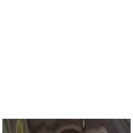
Trendler, ipuçları, rehberler ve yeni fikirlerle dolu
içerikler burada sizi bekliyor.
Ürünün Temel Özellikleri ve Tasarımı
Vogue markasının dikkat çekici modeli olan Vo4002s 55 934s13,
modern ve şık tasarımıyla göz alıcı bir aksesuar olmayı başarmıştır.
Metal çerçevesi, hafifliği ve dayanıklılığıyla kullanıcıların günlük
kullanımında konfor sağlar. Oval formu yüz hatlarına uyum gösterir.
Çerçeve renkleri arasında kahverengi ve beyaz seçenekleri bulunur.
Bu renkler farklı tarzlara kolayca uyum sağlar.
Gözlük camları, polarize ve polarize olmayan seçenekleriyle
sunulur. Kahverengi camlar güneş ışınlarına karşı etkili koruma
sağlar. Mat yüzeyli cam tipleri, özellikle güneşin yoğun olduğu
günlerde gözleri korumakla kalmayıp, estetik açıdan da şıklık
katıyor. Ayrıca, UV400 koruma özelliği sayesinde ultraviyole
ışınlarının zararlı etkilerine karşı tam bir korunma sunar.
Ayrıca Bakınız
Göz Sağlığını Koruma Yöntemleri ve Günlük Bakım