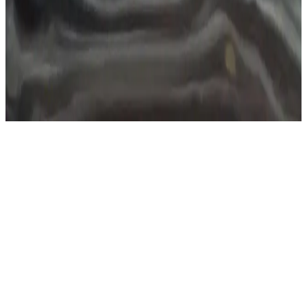
seçim ipuçlarıyla kendinize uygun kız gözlüklerini bulun.
Kadınlar İçin Ray-Ban Güneş Gözlükleri Modelleri
ve Stil İpuçları
Ray-Ban kadın güneş gözlükleri, şık tasarımları ve yüksek UV
koruma özellikleriyle göz sağlığını korurken tarzınızı tamamlar.
Farklı modellerle her tarz ve yüz şekline uygun seçenekler sunar.
Kullanıcı Deneyimleri ve Beğeni
Noktaları
Ürün hakkında yapılan yorumlar, kullanım konforu ve estetik duruşu
konusunda yüksek memnuniyetleri ortaya koyar. Kullanıcılar,
gözlüğün hafif yapısı sayesinde gün boyu rahatlıkla takılabildiğini
belirtir. Ayrıca, cam kalitesi ve çerçeve tasarımının şıklığı, çeşitli
kıyafetlerle uyum sağlama konusunda avantaj sağlar.
Özellikle yüz hatlarına uygunluğu ve sade tasarımı, her yaştan ve
tarzdan kişi tarafından beğenilir. Yüz şekli fark etmeksizin, geniş ve
dar yüz tiplerine uygunluğu, ürünün geniş bir kullanıcı kitlesine
hitap etmesini sağlar. Gözlük, hem spor hem de klasik kombinlerle