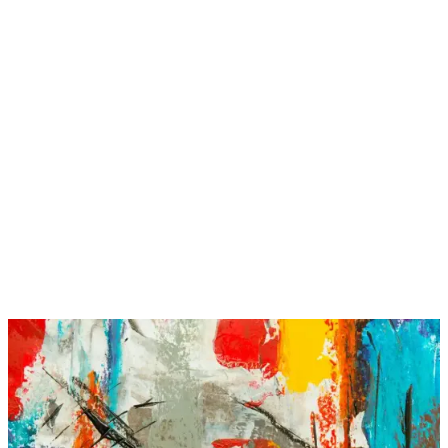
Paylaş:
f
𝕏
Yorumlar:
Yorum
0
Beğen
Ayın popüler yazıları