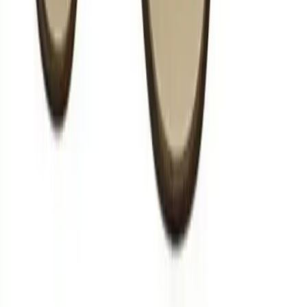
Arama
L'Oréal Balmain Ruj Koleksiyonu: Lüks ve Gücü
Yansıtan Modern Makyaj Deneyimi
L'Oréal ve Balmain işbirliğiyle ortaya çıkan koleksiyon, 12 renk
seçeneği ve lüks tasarımıyla kadınlara güç ve özgüven kazandıran
yüksek pigmentli, uzun ömürlü rujlar sunar.
Daha fazla bilgi edinin