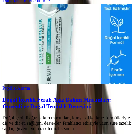
Daha fazla bilgi edinin
Popüler
Arama
Doğal İçerikli Ferah Ağız Bakım Macunları:
Güvenli ve Doğal Temizlik Deneyimi
Doğal içerikli ağız bakım macunları, kimyasal katkısız formülleriyle
diş ve diş eti sağlığını destekler, ferahlatıcı etkisiyle uzun süre tazelik
sağlar, güvenli ve nazik temizlik sunar.