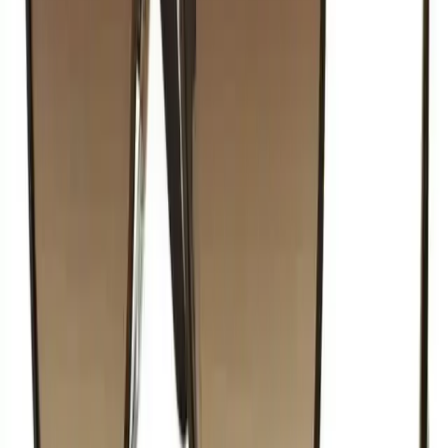
Gelin Çeyiz Setleri Karşılaştırması: MyBlack ve
Nurka Setleri Hakkında Detaylar
İki popüler gelin çeyiz seti olan MyBlack Lüks Ayna Tarak ve
Nurka Kırık Beyaz setlerini detaylı karşılaştırıyoruz, tasarım,
malzeme ve kullanıcı yorumlarıyla en iyi seçimi yapmanıza yardımcı
oluyoruz.
Daha fazla bilgi edinin