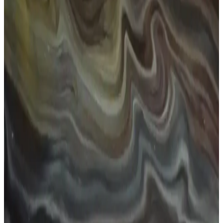
Numaralı güneş gözlükleri, estetik ve sağlık açısından önemli olup,
yüz şekline uygun seçimlerle tarzınızı tamamlar. Moda trendleri ve
doğru seçim ipuçlarıyla kendinizi daha özgüvenli hissedin.
Kadınlar İçin Küçük Güneş Gözlükleri: Stil ve
Koruma İçin En İyi Seçenekler 2023
Kadınlar arasında popüler olan küçük güneş gözlükleri, şıklık ve
fonksiyonelliği bir arada sunar. UV korumalı modeller, yüz hatlarına
uygun tasarımlarla tarzınızı tamamlar.
Leopar Desenli Güneş Gözlüğü: Moda ve
Fonksiyonelliğin Şık Birleşimi
Leopar desenli güneş gözlüğü, stil ve fonksiyonelliği bir araya
getirerek özgün bir görünüm sunar. UV koruma ve şık tasarım ile
moda dünyasında fark yaratmanın en iyi yolu.
Kız Gözlükleri: Moda ve Fonksiyonelliğin
Buluştuğu Güncel Tasarım Trendleri ve Seçim
İpuçları
Gözlükler, estetik ve fonksiyonelliğin birleşimi olarak, gençler ve
moda tutkunları arasında popüler hale geliyor. Güncel trendler ve