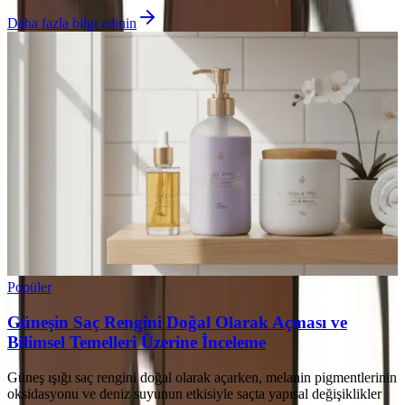
Daha fazla bilgi edinin
Popüler
Güneşin Saç Rengini Doğal Olarak Açması ve
Bilimsel Temelleri Üzerine İnceleme
Güneş ışığı saç rengini doğal olarak açarken, melanin pigmentlerinin
oksidasyonu ve deniz suyunun etkisiyle saçta yapısal değişiklikler