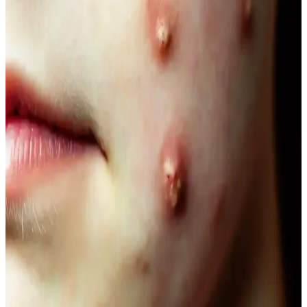
Doğal İçerikli Duş Jeli Seçenekleri: Le Petit
Marseillais ve Palmolive Naturals Ürünleri
Her iki markanın doğal içerikli duş jeli ürünleri, cilt sağlığı ve
ferahlık sunar. Le Petit Marseillais’in doğadan ilham alan formülleri
ve Palmolive Naturals’in hafif yapısı, çeşitli boyut ve fiyat
seçenekleriyle bakımda tercih edilir.
Vegan Göz Altı Bakım Kremleri: Doğal ve
Hayvansal İçeriksiz Çözüm Önerileri
Vegan göz altı kremleri, doğal içeriklerle formüle edilerek cilt
sağlığını destekler, çevresel sorumluluğu gözetir ve hassas göz
çevresine uygun bakım sağlar.
Doğal Ağız Bakım Macunları: Bitkisel İçeriklerle
Sağlıklı Diş ve Diş Eti Bakımı
Doğal ağız bakım macunları, bitkisel özler ve antiseptik maddelerle
diş ve diş eti sağlığını koruyan güvenli alternatifler sunar, kimyasal
içeriklere göre avantaj sağlar.
Doğal Görünüm İçin En İyi Hafif Maskara