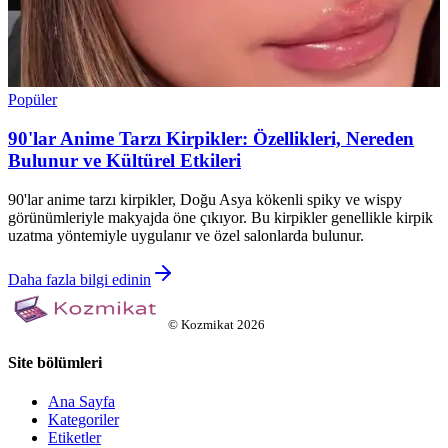
Popüler
90'lar Anime Tarzı Kirpikler: Özellikleri, Nereden
Bulunur ve Kültürel Etkileri
90'lar anime tarzı kirpikler, Doğu Asya kökenli spiky ve wispy
görünümleriyle makyajda öne çıkıyor. Bu kirpikler genellikle kirpik
uzatma yöntemiyle uygulanır ve özel salonlarda bulunur.
Daha fazla bilgi edinin
©
Kozmikat
2026
Site bölümleri
Ana Sayfa
Kategoriler
Etiketler