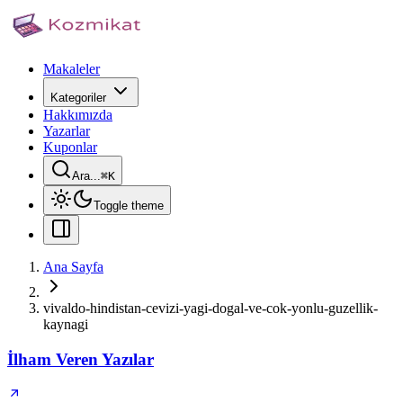
Makaleler
Kategoriler
Hakkımızda
Yazarlar
Kuponlar
Ara...
⌘
K
Toggle theme
Ana Sayfa
vivaldo-hindistan-cevizi-yagi-dogal-ve-cok-yonlu-guzellik-
kaynagi
İlham Veren Yazılar