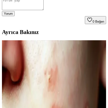
Yorum
0
Beğen
Ayrıca Bakınız
Kahve Siyah ve Yarı Kalıcı Saç Renkleri: Doğal ve
Güncel Bir Tercih Rehberi
Kahve siyah ve yarı kalıcı saç renkleri, doğal görünüm ve bakım
kolaylığı sunar. Bu rehberde renk özellikleri, uygulama ve bakım
ipuçlarıyla saçınıza şıklık katın.
Doğal Denge ve Güzellik Arasındaki Bağlantı:
Güncel Trendler ve Doğal Bakım Yöntemleri
Doğal dengeyi koruma ve güzelliği destekleme yöntemleri, organik
ürünler ve yaşam tarzı alışkanlıklarıyla sağlanıyor. Güncel trendler
ve bilimsel araştırmalar, doğallığın güzellikteki önemini vurguluyor.