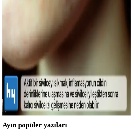
Seçenekleri ve Kullanım İpuçları
Doğal görünümlü maskaralar, hafif ve su bazlı formülleriyle günlük
kullanımda kirpiklere hacim ve uzunluk kazandırır, doğal kıvrımı
korur. İnce fırçalar ve doğru uygulama teknikleriyle gözlerinize
doğal çekicilik katın.
Lykd Makyaj Sabitleyici Sprey: Gün Boyu Tazelik
ve Doğal Görünüm Sağlayan Hafif Formül
Lykd makyaj sabitleyici spreyi, hafif yapısı ve yüksek
performansıyla makyajın gün boyunca taze ve doğal kalmasını
sağlar, ferahlatıcı etkisiyle konfor sunar.
Sivilce Tedavi Yöntemleri: Doğal ve Medikal
Yaklaşımlarla Cilt Bakımı
Sivilce tedavisinde doğal ve medikal yöntemleri, dikkat edilmesi
gerekenleri ve cilt sağlığını koruma yollarını öğrenin.
Ayın popüler yazıları