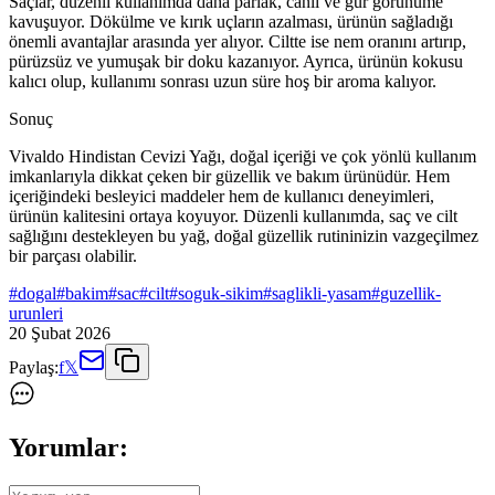
Saçlar, düzenli kullanımda daha parlak, canlı ve gür görünüme
kavuşuyor. Dökülme ve kırık uçların azalması, ürünün sağladığı
önemli avantajlar arasında yer alıyor. Ciltte ise nem oranını artırıp,
pürüzsüz ve yumuşak bir doku kazanıyor. Ayrıca, ürünün kokusu
kalıcı olup, kullanımı sonrası uzun süre hoş bir aroma kalıyor.
Sonuç
Vivaldo Hindistan Cevizi Yağı, doğal içeriği ve çok yönlü kullanım
imkanlarıyla dikkat çeken bir güzellik ve bakım ürünüdür. Hem
içeriğindeki besleyici maddeler hem de kullanıcı deneyimleri,
ürünün kalitesini ortaya koyuyor. Düzenli kullanımda, saç ve cilt
sağlığını destekleyen bu yağ, doğal güzellik rutininizin vazgeçilmez
bir parçası olabilir.
#
dogal
#
bakim
#
sac
#
cilt
#
soguk-sikim
#
saglikli-yasam
#
guzellik-
urunleri
20 Şubat 2026
Paylaş:
f
𝕏
Yorumlar: