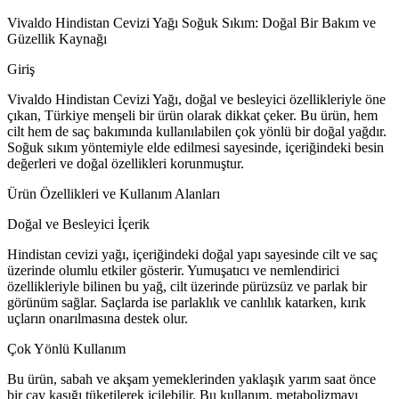
Vivaldo Hindistan Cevizi Yağı Soğuk Sıkım: Doğal Bir Bakım ve
Güzellik Kaynağı
Giriş
Vivaldo Hindistan Cevizi Yağı, doğal ve besleyici özellikleriyle öne
çıkan, Türkiye menşeli bir ürün olarak dikkat çeker. Bu ürün, hem
cilt hem de saç bakımında kullanılabilen çok yönlü bir doğal yağdır.
Soğuk sıkım yöntemiyle elde edilmesi sayesinde, içeriğindeki besin
değerleri ve doğal özellikleri korunmuştur.
Ürün Özellikleri ve Kullanım Alanları
Doğal ve Besleyici İçerik
Hindistan cevizi yağı, içeriğindeki doğal yapı sayesinde cilt ve saç
üzerinde olumlu etkiler gösterir. Yumuşatıcı ve nemlendirici
özellikleriyle bilinen bu yağ, cilt üzerinde pürüzsüz ve parlak bir
görünüm sağlar. Saçlarda ise parlaklık ve canlılık katarken, kırık
uçların onarılmasına destek olur.
Çok Yönlü Kullanım
Bu ürün, sabah ve akşam yemeklerinden yaklaşık yarım saat önce
bir çay kaşığı tüketilerek içilebilir. Bu kullanım, metabolizmayı